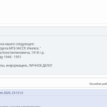
ика нашел следующее:
отдела МГБ УАССР, Ижевск."
 Константиновича, 1918 г.р.
ду 1946 - 1951
алы, информацию, ЛИЧНОЕ ДЕЛО?
Последнее ре
ля 2020, 23:13:12
енника нашел следующее: