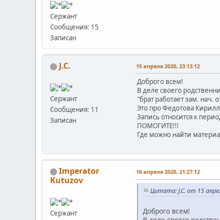
Сержант
Сообщения: 15
Записан
J.C.
15 апреля 2020, 23:13:12
Доброго всем!
В деле своего родственн
Сержант
"брат работает зам. нач. 
Это про Федотова Кирилла
Сообщения: 11
Запись относится к перио
Записан
ПОМОГИТЕ!!!
Где можно найти матери
Imperator
16 апреля 2020, 21:27:12
Kutuzov
Цитата: J.C. от 15 апре
Доброго всем!
Сержант
В деле своего родств