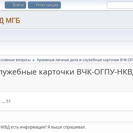
Войти
Регистрация
сновные вопросы
Архивные личные дела и служебные карточки ВЧК-О
►
служебные карточки ВЧК-ОГПУ-НК
7
...
51
о НКВД есть информация? Я выше спрашивал.