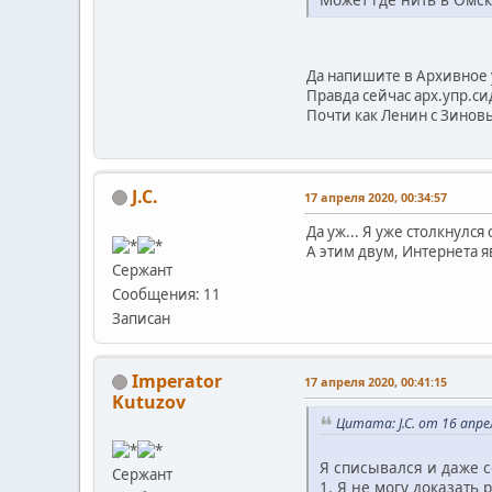
Да напишите в Архивное у
Правда сейчас арх.упр.си
Почти как Ленин с Зинов
J.C.
17 апреля 2020, 00:34:57
Да уж... Я уже столкнулс
А этим двум, Интернета я
Сержант
Сообщения: 11
Записан
Imperator
17 апреля 2020, 00:41:15
Kutuzov
Цитата: J.C. от 16 апре
Я списывался и даже 
Сержант
1. Я не могу доказать 