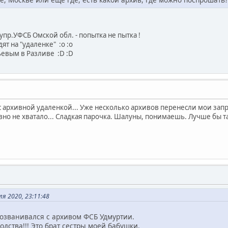
пр.УФСБ Омской обл. - попытка не пытка !
дят на "удаленке" :o :o
ьевым в Разливе :D :D
я с архивной удаленкой... Уже несколько архивов перенесли мои запр
вно не хватало... Сладкая парочка. Шалуны, понимаешь. Лучше бы т
ля 2020, 23:11:48
созванивался с архивом ФСБ Удмуртии.
родства!!! Это брат сестры моей бабушки.