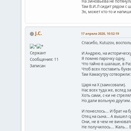
На Зиновьева не потянули
Там В.И.Л сидит рядом с 
Эх, может кто-то и напише
J.C.
17 апреля 2020, 10:52:19
Спасибо, Kutuzov, воспо
Сержант
И Андрею, на историческ
Я помню парочку одну,
Сообщения: 11
Что тайно в шалаше, в Ра
Записан
Чтоб всех поставить букв
Там Камасутру сотворили:
Царя на Х (заиксовали).
Нас всех туда же, вслед з
Хоть сами, с-ки не стреля
Но дали вольную другим.
И понеслось... И брат на б
Отец на сына... А вышел с
Они, не в чем не виноваты
Не получилось... Жаль... 