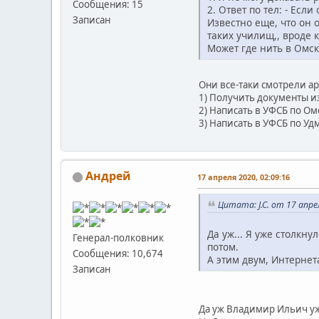
Сообщения: 15
2. Ответ по тел: - Если
Записан
Известно еще, что он 
таких училищ,, вроде к
Может где нить в Омск
Они все-таки смотрели ар
1) Получить документы из
2) Написать в УФСБ по Ом
3) Написать в УФСБ по Уд
Андрей
17 апреля 2020, 02:09:16
Цитата: J.C. от 17 апре
Да уж... Я уже столкн
Генерал-полковник
потом.
Сообщения: 10,674
А этим двум, Интернет
Записан
Да уж Владимир Ильич уже