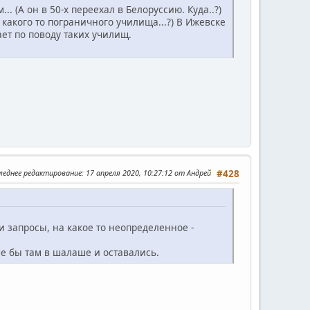
... (А он в 50-х переехал в Белоруссию. Куда..?)
 какого то пограничного училища...?) В Ижевске
дает по поводу таких училищ.
леднее редактирование
: 17 апреля 2020, 10:27:12 от Андрей
#428
и запросы, на какое то неопределенное -
ше бы там в шалаше и оставались.