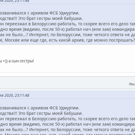
ля 2020, 23:11:48
созванивался с архивом ФСБ Удмуртии.
родства!!! Это брат сестры моей бабушки.
 он переезжал в Белоруссию работать, то скорее всего его дело там
одно время (видимо, после 50-х) работал нач (или зам) командира
ак не было...? Интернет, по Белоруссии, тоже четкого ответа не 
е, Москве или еще где, есть какой архив, где можно поспрошать?
 =)) а сын сестры!
Пос
ля 2020, 23:11:48
созванивался с архивом ФСБ Удмуртии.
родства!!! Это брат сестры моей бабушки.
 он переезжал в Белоруссию работать, то скорее всего его дело там
одно время (видимо, после 50-х) работал нач (или зам) командира
ак не было...? Интернет, по Белоруссии, тоже четкого ответа не 
е, Москве или еще где, есть какой архив, где можно поспрошать?