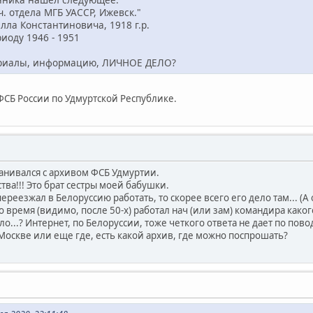
ч. отдела МГБ УАССР, Ижевск."
лла Константиновича, 1918 г.р.
иоду 1946 - 1951
ериалы, информацию, ЛИЧНОЕ ДЕЛО?
ФСБ России по Удмуртской Республике.
ванивался с архивом ФСБ Удмуртии.
ства!!! Это брат сестры моей бабушки.
 переезжал в Белоруссию работать, то скорее всего его дело там... (А
о время (видимо, после 50-х) работал нач (или зам) командира каког
ло...? Интернет, по Белоруссии, тоже четкого ответа не дает по пов
Москве или еще где, есть какой архив, где можно поспрошать?