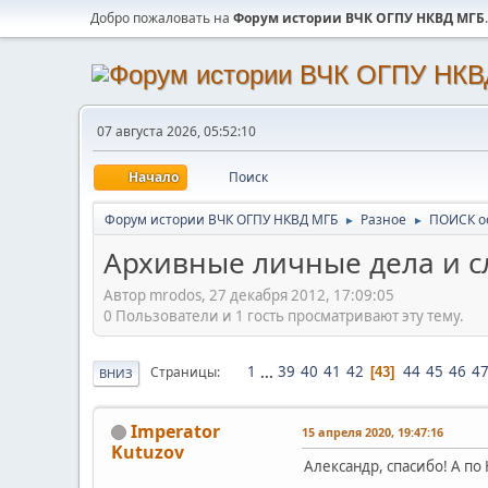
Добро пожаловать на
Форум истории ВЧК ОГПУ НКВД МГБ
.
07 августа 2026, 05:52:10
Начало
Поиск
Форум истории ВЧК ОГПУ НКВД МГБ
Разное
ПОИСК о
►
►
Архивные личные дела и 
Автор mrodos, 27 декабря 2012, 17:09:05
0 Пользователи и 1 гость просматривают эту тему.
1
...
39
40
41
42
44
45
46
4
Страницы
43
ВНИЗ
Imperator
15 апреля 2020, 19:47:16
Kutuzov
Александр, спасибо! А п