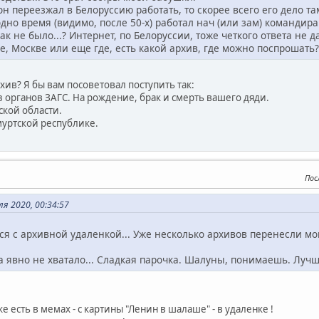
 он переезжал в Белоруссию работать, то скорее всего его дело там
одно время (видимо, после 50-х) работал нач (или зам) командира
ак не было...? Интернет, по Белоруссии, тоже четкого ответа не 
е, Москве или еще где, есть какой архив, где можно поспрошать?
хив? Я бы вам посоветовал поступить так:
 органов ЗАГС. На рождение, брак и смерть вашего дяди.
ской области.
муртской республике.
Пос
ля 2020, 00:34:57
улся с архивной удаленкой... Уже несколько архивов перенесли мо
а явно не хватало... Сладкая парочка. Шалуны, понимаешь. Луч
 есть в мемах - с картины "Ленин в шалаше" - в удаленке !