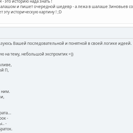
 - это историю нада знать !
шалашом и пишет очередной шедевр - а лежа в шалаше Зиновьев со с
т эту историческую картину ! ;D
льзуюсь Вашей последовательной и понятной в своей логике идеей.
ую на тему, небольшой экспромтик =))
зливе,
ой П,
а ним.
ли,
рата...
рок -
.. -
Браток.