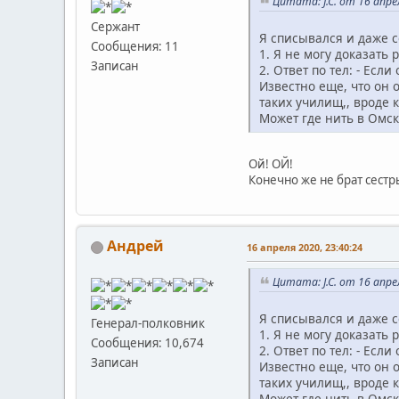
Цитата: J.C. от 16 апре
Сержант
Я списывался и даже 
Сообщения: 11
1. Я не могу доказать 
Записан
2. Ответ по тел: - Если
Известно еще, что он 
таких училищ,, вроде к
Может где нить в Омск
Ой! ОЙ!
Конечно же не брат сестры
Андрей
16 апреля 2020, 23:40:24
Цитата: J.C. от 16 апре
Я списывался и даже 
Генерал-полковник
1. Я не могу доказать 
Сообщения: 10,674
2. Ответ по тел: - Если
Записан
Известно еще, что он 
таких училищ,, вроде к
Может где нить в Омск