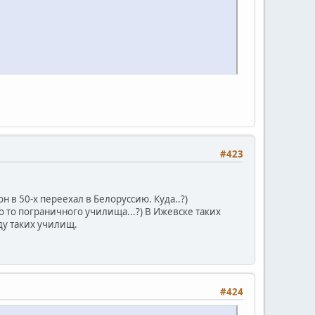
#423
 он в 50-х переехал в Белоруссию. Куда..?)
о то пограничного училища...?) В Ижевске таких
оду таких училищ.
#424