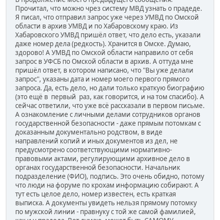
Прочитал, что можно чрез систему МВД узнать о прадеде.
Я писал, что отправил запрос уже через УМВД по Омской
области в архив УМВД и по Хабаровскому краю. Из
Хабаровского УМВД пришёл ответ, что дело есть, указали
даже номер дела (редкость). Хранится в Омске. Думаю,
здорово! А УМВД по Омской области направило от себя
запрос в УФСБ по Омской области в архив. А оттуда мне
пришёл ответ, в котором написано, что "Вы уже делали
запрос", указаны дата и номер моего первого прямого
запроса. Да, есть дело, но дали только краткую биографию
(это ещё в первый раз, как говорится, и на том спасибо). А
сейчас ответили, что уже всё рассказали в первом письме.
А ознакомление с личными делами сотрудников органов
государственной безопасности - даже прямым потомкам с
доказанным документально родством, в виде
направлений копий и иных документов из дел, не
предусмотрено соответствующими нормативно-
правовыми актами, регулирующими архивное дело в
органах государственной безопасности. Начальник
подразделение (ФИО), подпись. Это очень обидно, потому
что люди на форуме по крохам информацию собирают. А
тут есть целое дело, номер известен, есть краткая
выписка. А документы увидеть нельзя прямому потомку
по мужской линии - правнуку с той же самой фамилией,