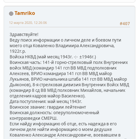
Tamriko
12 марта 2020, 12:26:06
#407
Здравствуйте!
Веду поиск информации о личном деле и боевом пути
моего отца Коваленко Владимира Александровича,
1922г.р.
Войска НКВД (май месяц 1943г. -:- ±1946г.)
Воинская часть: 141-й горно-стрелковый полк Внутренних
войск МВД (командир 141 гсп ВВ МВД подполковник
Алексеев, ВРИО командира 141 гсп ВВ МВД майор
Лукьянов, ВРИО начальника штаба 141 гсп ВВ МВД майор
Дьяконов), 8-я стрелковая дивизия Внутренних Войск МВД
(командир 8 сд ВВ МВД полковник Михайлов, начальник
отделения кадров майор Василенко).
Дата поступления: май месяц 1943г.
Воинское звание: гвардии лейтенант
Воинская должность: оперуполномоченный
контрразведки СМЕРШ.
Если найду информацию об отце, есть надежда в его
личном деле найти информацию о моем дедушке
Коваленко Александре Александровиче, воевавшем в