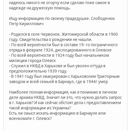
надеюсь никого не огорчу если сделаю тоже самое в
надежде на дружескую помощь.
Ищу информацию по своему прадедушке. Слободенюк
Петр Кириллович
- Родился в селе Червоное, Житомирской области в 1900
году. Свидетельства о рождении не нашли.
- По всей вероятности был в составе 19- го пограничного
отряда в феврале 1924, дислоцированного в Олевске
- По всей вероятности в 1924 году был начальником
милиции города Олевск
- Служил в НКВД в Харькове и был уволен оттуда в
предположительно 1939 году.
- В 1941 году был эвакуирован с Харьковским Тракторным
заводом и всей семьей в Барнаул, где в 1944г умер
Наиболее полная информация, как я понимаю в личном
деле архива НКВД. Значит ли это, что нужно делать запрос
в г. Харьков? И как сейчас обстоят дела с предоставлением
такой информации из Украины?
Есть ли смысл искать информацию в Барнауле или
военкомате г. Олевск?