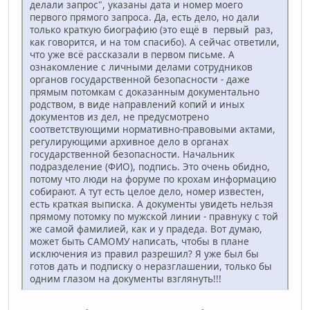
делали запрос", указаны дата и номер моего
первого прямого запроса. Да, есть дело, но дали
только краткую биографию (это ещё в первый раз,
как говорится, и на том спасибо). А сейчас ответили,
что уже всё рассказали в первом письме. А
ознакомление с личными делами сотрудников
органов государственной безопасности - даже
прямым потомкам с доказанным документально
родством, в виде направлений копий и иных
документов из дел, не предусмотрено
соответствующими нормативно-правовыми актами,
регулирующими архивное дело в органах
государственной безопасности. Начальник
подразделение (ФИО), подпись. Это очень обидно,
потому что люди на форуме по крохам информацию
собирают. А тут есть целое дело, номер известен,
есть краткая выписка. А документы увидеть нельзя
прямому потомку по мужской линии - правнуку с той
же самой фамилией, как и у прадеда. Вот думаю,
может быть САМОМУ написать, чтобы в плане
исключения из правил разрешил? Я уже был бы
готов дать и подписку о неразглашении, только бы
одним глазом на документы взглянуть!!!