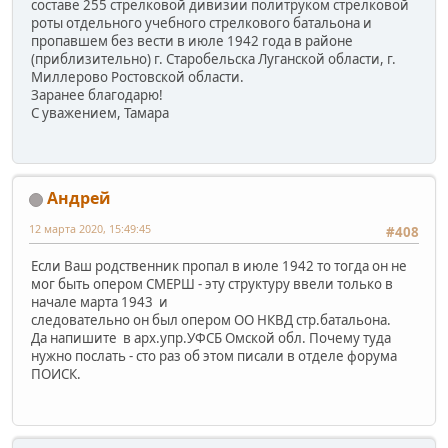
составе 255 стрелковой дивизии политруком стрелковой
роты отдельного учебного стрелкового батальона и
пропавшем без вести в июле 1942 года в районе
(приблизительно) г. Старобельска Луганской области, г.
Миллерово Ростовской области.
Заранее благодарю!
С уважением, Тамара
Андрей
12 марта 2020, 15:49:45
#408
Если Ваш родственник пропал в июле 1942 то тогда он не
мог быть опером СМЕРШ - эту структуру ввели только в
начале марта 1943 и
следовательно он был опером ОО НКВД стр.батальона.
Да напишите в арх.упр.УФСБ Омской обл. Почему туда
нужно послать - сто раз об этом писали в отделе форума
ПОИСК.