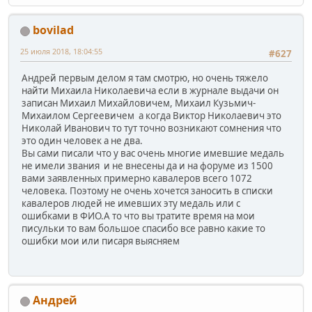
bovilad
25 июля 2018, 18:04:55
#627
Андрей первым делом я там смотрю, но очень тяжело
найти Михаила Николаевича если в журнале выдачи он
записан Михаил Михайловичем, Михаил Кузьмич-
Михаилом Сергеевичем а когда Виктор Николаевич это
Николай Иванович то тут точно возникают сомнения что
это один человек а не два.
Вы сами писали что у вас очень многие имевшие медаль
не имели звания и не внесены да и на форуме из 1500
вами заявленных примерно кавалеров всего 1072
человека. Поэтому не очень хочется заносить в списки
кавалеров людей не имевших эту медаль или с
ошибками в ФИО.А то что вы тратите время на мои
писульки то вам большое спасибо все равно какие то
ошибки мои или писаря выясняем
Андрей