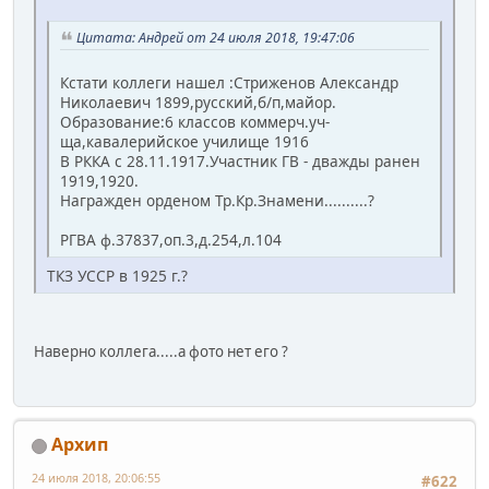
Цитата: Андрей от 24 июля 2018, 19:47:06
Кстати коллеги нашел :Стриженов Александр
Николаевич 1899,русский,б/п,майор.
Образование:6 классов коммерч.уч-
ща,кавалерийское училище 1916
В РККА с 28.11.1917.Участник ГВ - дважды ранен
1919,1920.
Награжден орденом Тр.Кр.Знамени..........?
РГВА ф.37837,оп.3,д.254,л.104
ТКЗ УССР в 1925 г.?
Наверно коллега.....а фото нет его ?
Архип
24 июля 2018, 20:06:55
#622