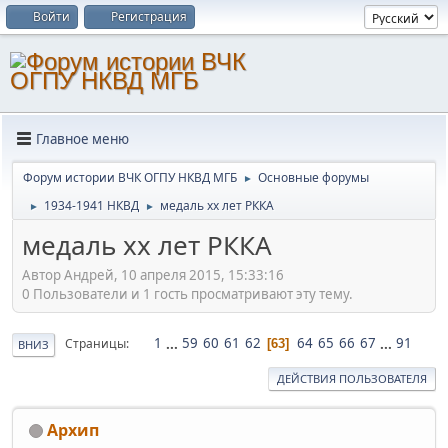
Войти
Регистрация
Главное меню
Форум истории ВЧК ОГПУ НКВД МГБ
Основные форумы
►
1934-1941 НКВД
медаль хх лет РККА
►
►
медаль хх лет РККА
Автор Андрей, 10 апреля 2015, 15:33:16
0 Пользователи и 1 гость просматривают эту тему.
1
...
59
60
61
62
64
65
66
67
...
91
Страницы
63
ВНИЗ
ДЕЙСТВИЯ ПОЛЬЗОВАТЕЛЯ
Архип