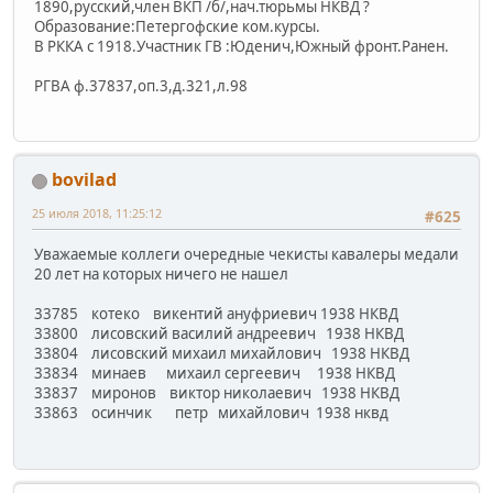
1890,русский,член ВКП /б/,нач.тюрьмы НКВД ?
Образование:Петергофские ком.курсы.
В РККА с 1918.Участник ГВ :Юденич,Южный фронт.Ранен.
РГВА ф.37837,оп.3,д.321,л.98
bovilad
25 июля 2018, 11:25:12
#625
Уважаемые коллеги очередные чекисты кавалеры медали
20 лет на которых ничего не нашел
33785 котеко викентий ануфриевич 1938 НКВД
33800 лисовский василий андреевич 1938 НКВД
33804 лисовский михаил михайлович 1938 НКВД
33834 минаев михаил сергеевич 1938 НКВД
33837 миронов виктор николаевич 1938 НКВД
33863 осинчик петр михайлович 1938 нквд