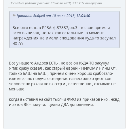
Последнее редактирование
: 10 июля 2018, 23:53:32 от арарат
Цитата: Андрей от 10 июля 2018, 12:04:40
Все они есть в РГВА ф.37837,оп.3 - в свое время я
всех выписал, но так как остальные в момент
награждения не имели спец.звания куда-то засунал
их ???
Все у нашего Андрея ЕСТЬ , но все он КУДА-ТО засунул.
Я так сразу сказал , как старый еврей -"НИКОМУ НИЧЕГО" ,
только БАШ на БАШ , причем очень хорошо сработало-
ежемесячно получаю сведения на несколько десятков
человек по ркка и по вк ссср и , естественно , отсылаю не
меньше
когда выставил на сайт тысячи ФИО из приказов нко , нквд
и актов ВК - получил целых ДВА дополнения.