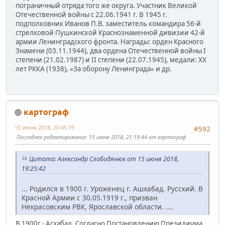
пограничный отряда того же округа. Участник Великой
Отечественной войны с 22.06.1941 г. В 1945 г.
подполковник Иванов П.В. заместитель командира 56-й
стрелковой Пушкинской Краснознаменной дивизии 42-й
армии Ленинградского фронта. Награды: орден Красного
Знамени (03.11.1944), два ордена Отечественной войны I
степени (21.02.1987) и II степени (22.07.1945), медали: ХХ
лет РККА (1938), «За оборону Ленинграда» и др.
картограф
15 июня 2018, 20:45:19
#592
Последнее редактирование
: 15 июня 2018, 21:19:44 от картограф
Цитата: Александр Слободянюк от 15 июня 2018,
19:25:42
... Родился в 1900 г. Уроженец г. Ашхабад. Русский. В
Красной Армии с 30.05.1919 г., призван
Некрасовским РВК, Ярославской области. ....
В 1900г.- Асхабад. Согласно Постановлению Президиума