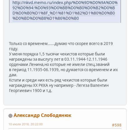
http://nkvd.memo.ru/index.php/%D0%9D%D0%9A%D0%
92%D0%94:%D0%93%D0%BB%D0%B0%D0%B2%D0%B
D%D0%B0%D1%8F_%D1%81%D1%82%D1%80%D0%B0
%D0%BD%D0%B8%D1%86%D0%B0
Только со временем......думаю что скорее всего в 2019
году.
У меня порядка 1,5 тысячи чекистов которые были
награждены за выслугу лет в 03.11.1944-12.11.1946
орденами Ленина,но которые не имели спец.званий
в период 11.1935-06.1939, но думается со временем и их
дам.
Кстати и среди них есть ряд чекистов которые были
награждены ХХ РККА ну например - Легеза Валентин
Георгиевич 1900 и т.д.
Александр Слободянюк
10 июля 2018, 20:22:00
#598