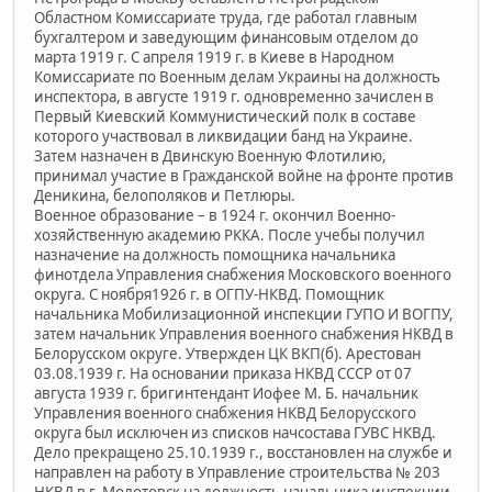
Областном Комиссариате труда, где работал главным
бухгалтером и заведующим финансовым отделом до
марта 1919 г. С апреля 1919 г. в Киеве в Народном
Комиссариате по Военным делам Украины на должность
инспектора, в августе 1919 г. одновременно зачислен в
Первый Киевский Коммунистический полк в составе
которого участвовал в ликвидации банд на Украине.
Затем назначен в Двинскую Военную Флотилию,
принимал участие в Гражданской войне на фронте против
Деникина, белополяков и Петлюры.
Военное образование – в 1924 г. окончил Военно-
хозяйственную академию РККА. После учебы получил
назначение на должность помощника начальника
финотдела Управления снабжения Московского военного
округа. С ноября1926 г. в ОГПУ-НКВД. Помощник
начальника Мобилизационной инспекции ГУПО И ВОГПУ,
затем начальник Управления военного снабжения НКВД в
Белорусском округе. Утвержден ЦК ВКП(б). Арестован
03.08.1939 г. На основании приказа НКВД СССР от 07
августа 1939 г. бригинтендант Иофее М. Б. начальник
Управления военного снабжения НКВД Белорусского
округа был исключен из списков начсостава ГУВС НКВД.
Дело прекращено 25.10.1939 г., восстановлен на службе и
направлен на работу в Управление строительства № 203
НКВД в г. Молотовск на должность начальника инспекции