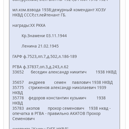
мл.ком.взвода 1938;дежурный комендант ХОЗУ
НКВД СССР,ст.лейтенант ГБ.
награды:ХХ РККА
Кр.Знамени 03.11.1944
Ленина 21.02.1945
ГАРФ ф.7523,лп.7,д.502,л.186-189
РГВА ф.37837,оп.3,д.243,л.62
33652 беседин александр никитич 1938 НКВД
35657 андреев семен павлович 1938 НКВД
35775 стриженов александр николаевич 1939
НКВД
35778 федоров константин кузьмич 1938
НКВД
35783 акопов прохор семенович 1938 нквд -
опечатка в РГВА - правильно АКАТОВ Прохор
Семенович
смотрите "Кадры ГУГБ НКВД"