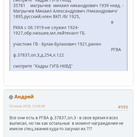
35781 магрычев михаил никандрович 1939 нквд. -
Магрычев Михаил Александрович /Никандрович/
1895,русский,член ВКП /б/ 1925,
в
РККА с 06.1919-не служил 1924-
1927,обр.низшее,мл.лейтенант ГБ.
участник ГВ - Булак-Булахович 1921,ранен
РГВА
ф.37837,оп.3,д.254,л.122
смотрите "Кадры ГУГБ НКВД"
Андрей
10 июля 2018, 12:04:40
#595
Все они есть в РГВА ф.37837,оп.3 - в свое время я всех
выписал, но так как остальные в момент награждения не
имели спец.звания куда-то засунал их ???