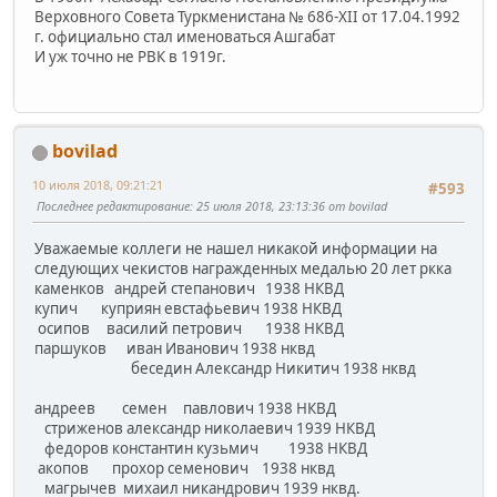
Верховного Совета Туркменистана № 686-XII от 17.04.1992
г. официально стал именоваться Ашгабат
И уж точно не РВК в 1919г.
bovilad
10 июля 2018, 09:21:21
#593
Последнее редактирование
: 25 июля 2018, 23:13:36 от bovilad
Уважаемые коллеги не нашел никакой информации на
следующих чекистов награжденных медалью 20 лет ркка
каменков андрей степанович 1938 НКВД
купич куприян евстафьевич 1938 НКВД
осипов василий петрович 1938 НКВД
паршуков иван Иванович 1938 нквд
беседин Александр Никитич 1938 нквд
андреев семен павлович 1938 НКВД
стриженов александр николаевич 1939 НКВД
федоров константин кузьмич 1938 НКВД
акопов прохор семенович 1938 нквд
магрычев михаил никандрович 1939 нквд.