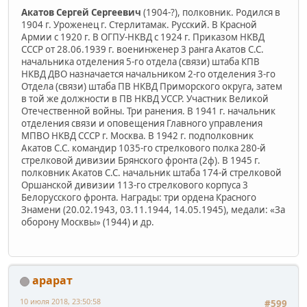
Акатов Сергей Сергеевич
(1904-?), полковник. Родился в
1904 г. Уроженец г. Стерлитамак. Русский. В Красной
Армии с 1920 г. В ОГПУ-НКВД с 1924 г. Приказом НКВД
СССР от 28.06.1939 г. военинженер 3 ранга Акатов С.С.
начальника отделения 5-го отдела (связи) штаба КПВ
НКВД ДВО назначается начальником 2-го отделения 3-го
Отдела (связи) штаба ПВ НКВД Приморского округа, затем
в той же должности в ПВ НКВД УССР. Участник Великой
Отечественной войны. Три ранения. В 1941 г. начальник
отделения связи и оповещения Главного управления
МПВО НКВД СССР г. Москва. В 1942 г. подполковник
Акатов С.С. командир 1035-го стрелкового полка 280-й
стрелковой дивизии Брянского фронта (2ф). В 1945 г.
полковник Акатов С.С. начальник штаба 174-й стрелковой
Оршанской дивизии 113-го стрелкового корпуса 3
Белорусского фронта. Награды: три ордена Красного
Знамени (20.02.1943, 03.11.1944, 14.05.1945), медали: «За
оборону Москвы» (1944) и др.
арарат
10 июля 2018, 23:50:58
#599