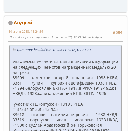
Андрей
10 июля 2018, 11:24:56
#594
Последнее редактирование
: 10 июля 2018, 12:21:34 от Андрей
Цитата: bovilad от 10 июля 2018, 09:21:21
Уважаемые коллеги не нашел никакой информации
на следующих чекистов награжденных медалью 20
лет ркка
33609 каменков андрей степанович 1938 НКВД
33611 купич куприян евстафьевич 1938 НКВД
- 1894,белорус,член ВКП /б/ 1917,в РККА 1918-1923;в
НКВД с 1923,капитан.окончил ВПШ ОГПУ -1926
участник ГВ,контужен - 1919 . РГВА
ф.37837,оп.3,д.243,л.52
33618 осипов василий петрович 1938 НКВД
33619 паршуков иван иванович 1938 НКВД
- 1900,с.Кудлей Ардатовский р-н Горьковская
обл.,русский,член ВКП /б/ 1924,в РККА 1918-1924