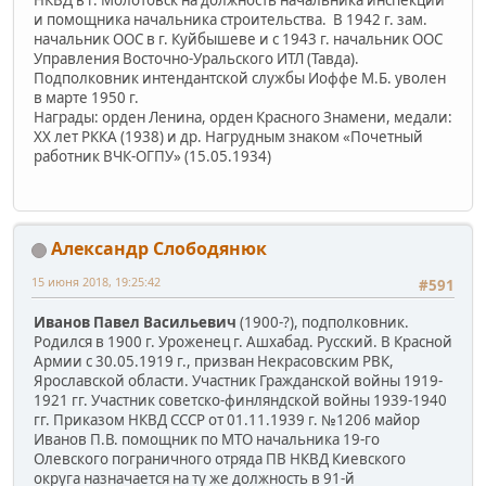
и помощника начальника строительства. В 1942 г. зам.
начальник ООС в г. Куйбышеве и с 1943 г. начальник ООС
Управления Восточно-Уральского ИТЛ (Тавда).
Подполковник интендантской службы Иоффе М.Б. уволен
в марте 1950 г.
Награды: орден Ленина, орден Красного Знамени, медали:
ХХ лет РККА (1938) и др. Нагрудным знаком «Почетный
работник ВЧК-ОГПУ» (15.05.1934)
Александр Слободянюк
15 июня 2018, 19:25:42
#591
Иванов Павел Васильевич
(1900-?), подполковник.
Родился в 1900 г. Уроженец г. Ашхабад. Русский. В Красной
Армии с 30.05.1919 г., призван Некрасовским РВК,
Ярославской области. Участник Гражданской войны 1919-
1921 гг. Участник советско-финляндской войны 1939-1940
гг. Приказом НКВД СССР от 01.11.1939 г. №1206 майор
Иванов П.В. помощник по МТО начальника 19-го
Олевского пограничного отряда ПВ НКВД Киевского
округа назначается на ту же должность в 91-й