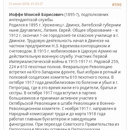
15 июня 2018, 01:03:27
#590
Иоффе Моисей Борисович
(1895-?), подполковник
интендантской службы.
Родился в 1895 г. Уроженец г. Двинск, Витебской губернии
ныне Даугавпилс, Латвия. Еврей. Общее образование – в
1912 г. окончил 1-ое городское6-ти классное училище в г.
Двинске. Трудовую деятельность начал в Двинске на
частном предприятии Н.З. Афремова конторщиком и
счетоводом. В 1915 г. мобилизован в Царскую Армию на
действительную военную службу. Участник Первой
Империалистической войны в 1915-1917 гг. Рядовой 259,
224 и 610 пехотных полков. Февральскую Революцию
встретил на Юго-Западном фронте, был избран в ротный и
полковой солдатские комитеты 610 пехотного полка. В
октябре 1917 года демобилизован по болезни и убыл в г.
Петроград, где в это время жили его родители, братья и
сестры. В октябре 1917 года вступил в партию
большевиков и принимал активное участие в
Октябрьской Революции в штабе Революции в Военно-
Революционном комитете. С ноября 1917 г. направлен в
Народный комиссариат труда и до марта 1918 года
работал главным бухгалтером и заведующим
финотделом. При переезде Советского Правительства из
Петрограда в Москву оставлен в Петроградском