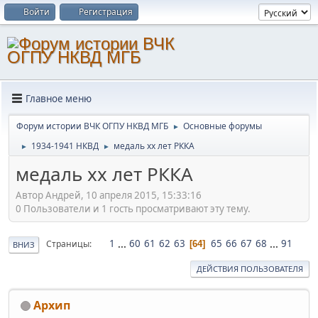
Войти
Регистрация
Главное меню
Форум истории ВЧК ОГПУ НКВД МГБ
Основные форумы
►
1934-1941 НКВД
медаль хх лет РККА
►
►
медаль хх лет РККА
Автор Андрей, 10 апреля 2015, 15:33:16
0 Пользователи и 1 гость просматривают эту тему.
1
...
60
61
62
63
65
66
67
68
...
91
Страницы
64
ВНИЗ
ДЕЙСТВИЯ ПОЛЬЗОВАТЕЛЯ
Архип