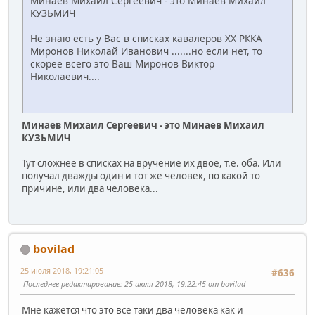
Минаев Михаил Сергеевич - это Минаев Михаил
КУЗЬМИЧ
Не знаю есть у Вас в списках кавалеров ХХ РККА
Миронов Николай Иванович .......но если нет, то
скорее всего это Ваш Миронов Виктор
Николаевич....
Минаев Михаил Сергеевич - это Минаев Михаил
КУЗЬМИЧ
Тут сложнее в списках на вручение их двое, т.е. оба. Или
получал дважды один и тот же человек, по какой то
причине, или два человека...
bovilad
25 июля 2018, 19:21:05
#636
Последнее редактирование
: 25 июля 2018, 19:22:45 от bovilad
Мне кажется что это все таки два человека как и