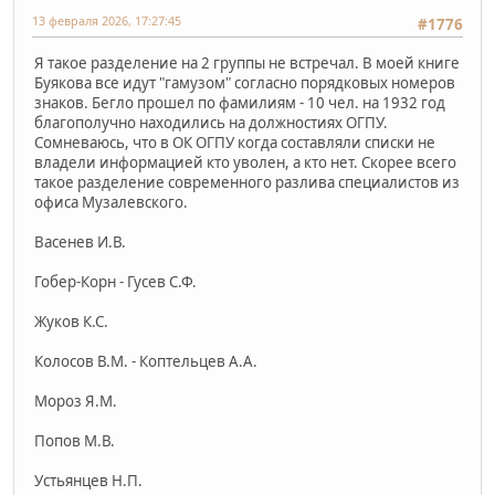
13 февраля 2026, 17:27:45
#1776
Я такое разделение на 2 группы не встречал. В моей книге
Буякова все идут "гамузом" согласно порядковых номеров
знаков. Бегло прошел по фамилиям - 10 чел. на 1932 год
благополучно находились на должностиях ОГПУ.
Сомневаюсь, что в ОК ОГПУ когда составляли списки не
владели информацией кто уволен, а кто нет. Скорее всего
такое разделение современного разлива специалистов из
офиса Музалевского.
Васенев И.В.
Гобер-Корн
- Гусев С.Ф.
Жуков К.С.
Колосов В.М. -
Коптельцев А.А.
Мороз Я.М.
Попов М.В.
Устьянцев Н.П.