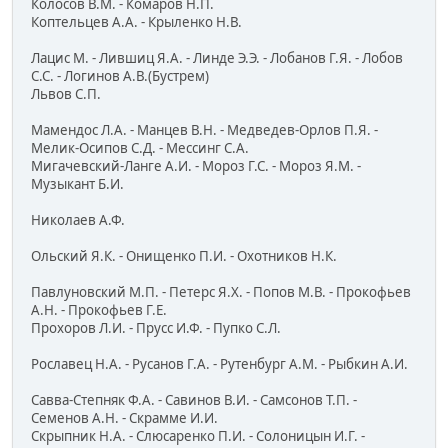
Колосов В.М. - Комаров Н.П.
Коптельцев А.А. - Крыленко Н.В.
Лацис М. - Лившиц Я.А. - Линде Э.Э. - Лобанов Г.Я. - Лобов
С.С. - Логинов А.В.(Бустрем)
Львов С.П.
Мамендос Л.А. - Манцев В.Н. - Медведев-Орлов П.Я. -
Мелик-Осипов С.Д. - Мессинг С.А.
Мигачевский-Ланге А.И. - Мороз Г.С. - Мороз Я.М. -
Музыкант Б.И.
Николаев А.Ф.
Ольский Я.К. - Онищенко П.И. - Охотников Н.К.
Павлуновский М.П. - Петерс Я.Х. - Попов М.В. - Прокофьев
А.Н. - Прокофьев Г.Е.
Прохоров Л.И. - Прусс И.Ф. - Пупко С.Л.
Рославец Н.А. - Русанов Г.А. - Рутенбург А.М. - Рыбкин А.И.
Савва-Степняк Ф.А. - Савинов В.И. - Самсонов Т.П. -
Семенов А.Н. - Скрамме И.И.
Скрыпник Н.А. - Слюсаренко П.И. - Солоницын И.Г. -