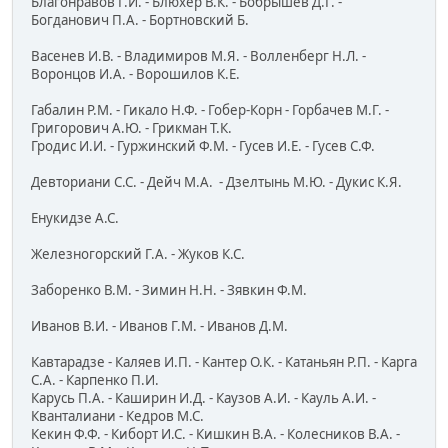
Благонравов Г.И. - Блюхер В.К. - Бобрышев Д.Г. -
Богданович П.А. - Бортновский Б.
Васенев И.В. - Владимиров М.Я. - Волленберг Н.Л. -
Воронцов И.А. - Ворошилов К.Е.
Габалин Р.М. - Гикало Н.Ф. - Гобер-Корн - Горбачев М.Г. -
Григорович А.Ю. - Грикман Т.К.
Гродис И.И. - Гуржинский Ф.М. - Гусев И.Е. - Гусев С.Ф.
Девториани С.С. - Дейч М.А. - Дзелтынь М.Ю. - Дукис К.Я.
Енукидзе А.С.
Железногорский Г.А. - Жуков К.С.
Заборенко В.М. - Зимин Н.Н. - Зявкин Ф.М.
Иванов В.И. - Иванов Г.М. - Иванов Д.М.
Кавтарадзе - Каляев И.П. - Кантер О.К. - Катаньян Р.П. - Карга
С.А. - Карпенко П.И.
Карусь П.А. - Каширин И.Д. - Каузов А.И. - Кауль А.И. -
Кванталиани - Кедров М.С.
Кекин Ф.Ф. - Киборт И.С. - Кишкин В.А. - Колесников В.А. -