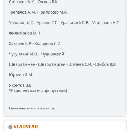
Степанов А.К. - Суслов Б.К.
Трепалов А.М. - Трилиссер М.А.
Уншлихт И.С. - Уралов С.Г. - Уральский П.В. - Устьянцев Н.П.
Филимонов М.П.
Хахарев К.Р. - Холоднов С.И.
Чугунихин И.Н. - Чудновский
Шварц Семен - Шварц Сергей - Шалеев С.И. - Шибов В.В.
Юртаев Д.М.
Яхонтов В.В.
*Яковлеву как и я пропустили)
1 пользователю это нравится.
VLADVLAD