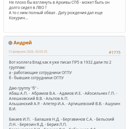
Не плохо бы взглянуть в Архивы СПб - может быть он
долго сидел в ЛВО ?
А то с ним полный обвал . Дату рождения дал еще
Кокурин...
Андрей
13 февраля 2026, 03:03:25
#1775
Вот коллега Влад как я уже писал ПР5 в 1932 дали по 2
группам:
а - работающие сотрудники ОГПУ
б - бывшие сотрудники ОГПУ
Даю группу "б" -
Абаш А.П. - Абрамов В.А. - Адамов И.Е. - Айзсильнек Г.П. -
Алешковский В.В. - Альпов А.П.
Альшанский А.Р. - Апетер И.А. - Артишевский В.В. - Ашукин
В.И.
Бакаев И.П. - Балашев Н.Д. - Бергавинов С.А. - Бельский
Л.Н. - Березин Я.Д. - Берия Л.П.