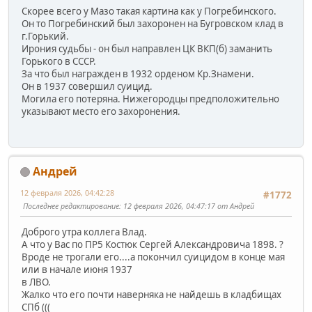
Скорее всего у Мазо такая картина как у Погребинского.
Он то Погребинский был захоронен на Бугровском клад в
г.Горький.
Ирония судьбы - он был направлен ЦК ВКП(б) заманить
Горького в СССР.
За что был награжден в 1932 орденом Кр.Знамени.
Он в 1937 совершил суицид.
Могила его потеряна. Нижегородцы предположительно
указывают место его захоронения.
Андрей
12 февраля 2026, 04:42:28
#1772
Последнее редактирование
: 12 февраля 2026, 04:47:17 от Андрей
Доброго утра коллега Влад.
А что у Вас по ПР5 Костюк Сергей Александровича 1898. ?
Вроде не трогали его....а покончил суицидом в конце мая
или в начале июня 1937
в ЛВО.
Жалко что его почти наверняка не найдешь в кладбищах
СПб (((