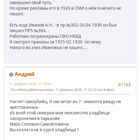
завершил свой путь.
Но кроме рекламы его в 1926 в СМИ о нем я ничего не
нашел.
Есть еще Иванов А.Н. - в пр.№302-20.04.1936 он был
лишен ПР5 №384. -
Работник погранохраны ПВО НКВД
Я смотрел приказы за 1935-02.1936 по нему.
Никого из этих Ивановых не нашел....
Андрей
11 февраля 2026, 11:16:04
#1768
Последнее редактирование
: 11 февраля 2026, 11:52:32 от Андрей
Насчет самоубийц. Я насчитал их 7 - имеются ввиду не
арестованных -
Из всей этой семерки мне неизвестно кладбище
захоронения в Харькове
Мазо Соломон Самойловича.
Вы коллега не в курсе кладбища ?