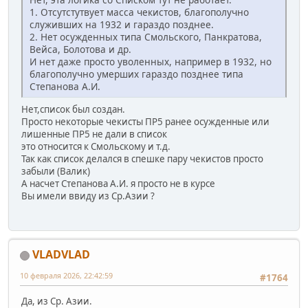
1. Отсутстутвует масса чекистов, благополучно
служивших на 1932 и гараздо позднее.
2. Нет осужденных типа Смольского, Панкратова,
Вейса, Болотова и др.
И нет даже просто уволенных, например в 1932, но
благополучно умерших гараздо позднее типа
Степанова А.И.
Нет,список был создан.
Просто некоторые чекисты ПР5 ранее осужденные или
лишенные ПР5 не дали в список
это относится к Смольскому и т.д.
Так как список делался в спешке пару чекистов просто
забыли (Валик)
А насчет Степанова А.И. я просто не в курсе
Вы имели ввиду из Ср.Азии ?
VLADVLAD
10 февраля 2026, 22:42:59
#1764
Да, из Ср. Азии.