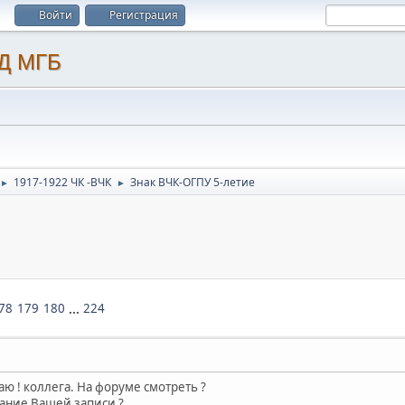
Войти
Регистрация
1917-1922 ЧК -ВЧК
Знак ВЧК-ОГПУ 5-летие
►
►
78
179
180
...
224
наю ! коллега. На форуме смотреть ?
ание Вашей записи ?