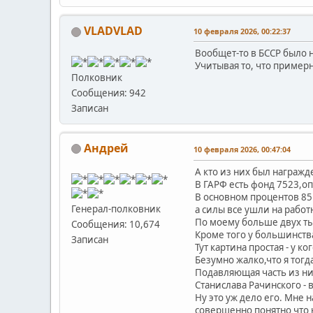
VLADVLAD
10 февраля 2026, 00:22:37
Вообщет-то в БССР было не
Учитывая то, что пример
Полковник
Сообщения: 942
Записан
Андрей
10 февраля 2026, 00:47:04
А кто из них был награж
В ГАРФ есть фонд 7523,оп
В основном процентов 85 
Генерал-полковник
а силы все ушли на рабо
По моему больше двух ты
Сообщения: 10,674
Кроме того у большинств
Записан
Тут картина простая - у ко
Безумно жалко,что я тог
Подавляющая часть из них 
Станислава Рачинского - в
Ну это уж дело его. Мне 
совершенно понятно что н