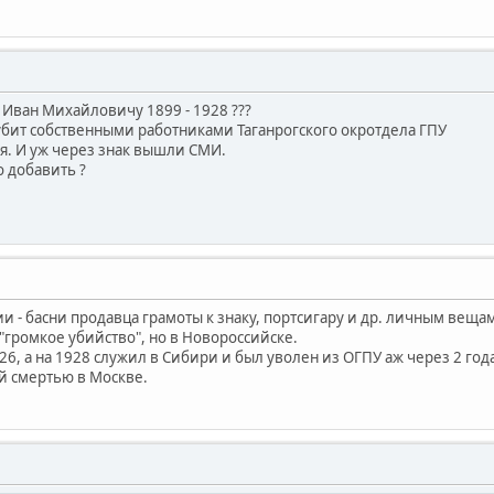
 Иван Михайловичу 1899 - 1928 ???
 убит собственными работниками Таганрогского окротдела ГПУ
ся. И уж через знак вышли СМИ.
о добавить ?
рии - басни продавца грамоты к знаку, портсигару и др. личным вещ
 "громкое убийство", но в Новороссийске.
926, а на 1928 служил в Сибири и был уволен из ОГПУ аж через 2 год
й смертью в Москве.