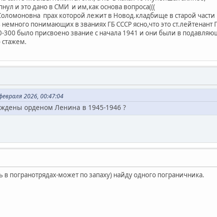
пнул и это дано в СМИ и им,как основа вопроса(((
оломоновна прах которой лежит в Новод.кладбище в старой части
ь немного понимающих в званиях ГБ СССР ясно,что это ст.лейтенант Г
0-300 было присвоено звание с начала 1941 и они были в подавля
о стажем.
евраля 2026, 00:47:04
аждены орденом Ленина в 1945-1946 ?
 в погранотрядах-может по запаху) найду одного пограничника.