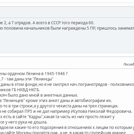
 2, а 7 отрядов. А всего в СССР того периода 60.
но половина начальников были награждены 5 ПР, пришлось занимат
Послед
дены орденом Ленина в 1945-1946 ?
.7 - там даны эти "Ленинцы"
даны в этом фонде,но я не смотрел нач.погранотрядов - полковнико
тников ГБ НКВД-НКГБ.
сяч было дано мной в анкетных данных.
а "Ленинцев" кроме этих анкет даны и автобиографии их.
го-то в три строки,а у другого чекиста даны на трех страницах.
да не собирал ПР5 и не дал например Исупова Николай Федоровича.
есть в сайте "Кадры",какая та часть из них просто лежит у
се у него рука не дошла.
надоели какие-то его подозрения в отношениях к лицам по которым 
а сайте Москвы покоятся они, а не в какая-то глупейшая ахинее,