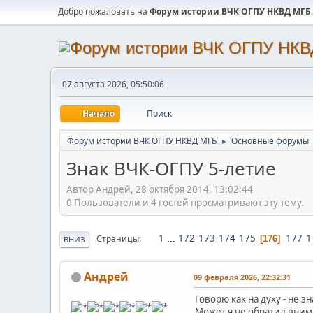
Добро пожаловать на
Форум истории ВЧК ОГПУ НКВД МГБ
.
07 августа 2026, 05:50:06
Начало
Поиск
Форум истории ВЧК ОГПУ НКВД МГБ
Основные форумы
►
Знак ВЧК-ОГПУ 5-летие
Автор Андрей, 28 октября 2014, 13:02:44
0 Пользователи и 4 гостей просматривают эту тему.
1
...
172
173
174
175
177
1
Страницы
176
ВНИЗ
Андрей
09 февраля 2026, 22:32:31
Говорю как на духу - не з
Может я не обратил вним