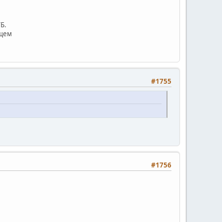
Б.
ющем
#1755
#1756