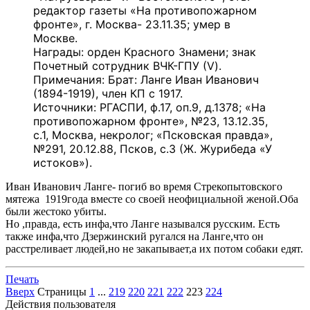
редактор газеты «На противопожарном
фронте», г. Москва- 23.11.35; умер в
Москве.
Награды: орден Красного Знамени; знак
Почетный сотрудник ВЧК-ГПУ (V).
Примечания: Брат: Ланге Иван Иванович
(1894-1919), член КП с 1917.
Источники: РГАСПИ, ф.17, оп.9, д.1378; «На
противопожарном фронте», №23, 13.12.35,
с.1, Москва, некролог; «Псковская правда»,
№291, 20.12.88, Псков, с.3 (Ж. Журибеда «У
истоков»).
Иван Иванович Ланге- погиб во время Стрекопытовского
мятежа 1919года вместе со своей неофициальной женой.Оба
были жестоко убиты.
Но ,правда, есть инфа,что Ланге назывался русским. Есть
также инфа,что Дзержинский ругался на Ланге,что он
расстреливает людей,но не закапывает,а их потом собаки едят.
Печать
Вверх
Страницы
1
...
219
220
221
222
223
224
Действия пользователя