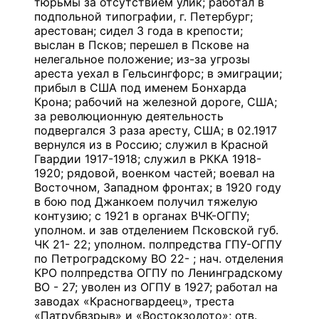
тюрьмы за отсутствием улик; работал в
подпольной типографии, г. Петербург;
арестован; сидел 3 года в крепости;
выслан в Псков; перешел в Пскове на
нелегальное положение; из-за угрозы
ареста уехал в Гельсингфорс; в эмиграции;
прибыл в США под именем Бонхарда
Крона; рабочий на железной дороге, США;
за революционную деятельность
подвергался 3 раза аресту, США; в 02.1917
вернулся из в Россию; служил в Красной
Гвардии 1917-1918; служил в РККА 1918-
1920; рядовой, военком частей; воевал на
Восточном, Западном фронтах; в 1920 году
в бою под Джанкоем получил тяжелую
контузию; с 1921 в органах ВЧК-ОГПУ;
уполном. и зав отделением Псковской губ.
ЧК 21- 22; уполном. полпредства ГПУ-ОГПУ
по Петроградскому ВО 22- ; нач. отделения
КРО полпредства ОГПУ по Ленинградскому
ВО - 27; уволен из ОГПУ в 1927; работал на
заводах «Красногвардеец», треста
«Патрубвзрыв» и «Востокзолото»; отв.