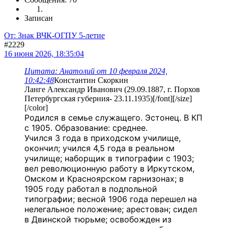
Записан
От: Знак ВЧК-ОГПУ 5-летие
#2229
16 июня 2026, 18:35:04
Цитата: Анатолий от 10 февраля 2024,
10:42:48
Константин Скоркин
Ланге Александр Иванович (29.09.1887, г. Порхов
Петербургская губерния- 23.11.1935)[/font][/size]
[/color]
Родился в семье служащего. Эстонец. В КП
с 1905. Образование: среднее.
Учился 3 года в приходском училище,
окончил; учился 4,5 года в реальном
училище; наборщик в типографии с 1903;
вел революционную работу в Иркутском,
Омском и Красноярском гарнизонах; в
1905 году работал в подпольной
типографии; весной 1906 года перешел на
нелегальное положение; арестован; сидел
в Двинской тюрьме; освобожден из