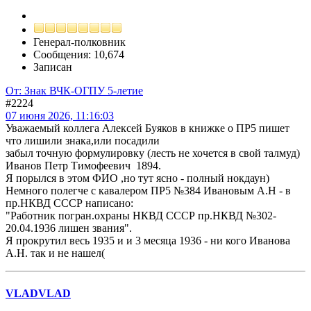
Генерал-полковник
Сообщения: 10,674
Записан
От: Знак ВЧК-ОГПУ 5-летие
#2224
07 июня 2026, 11:16:03
Уважаемый коллега Алексей Буяков в книжке о ПР5 пишет
что лишили знака,или посадили
забыл точную формулировку (лесть не хочется в свой талмуд)
Иванов Петр Тимофеевич 1894.
Я порылся в этом ФИО ,но тут ясно - полный нокдаун)
Немного полегче с кавалером ПР5 №384 Ивановым А.Н - в
пр.НКВД СССР написано:
"Работник погран.охраны НКВД СССР пр.НКВД №302-
20.04.1936 лишен звания".
Я прокрутил весь 1935 и и 3 месяца 1936 - ни кого Иванова
А.Н. так и не нашел(
VLADVLAD