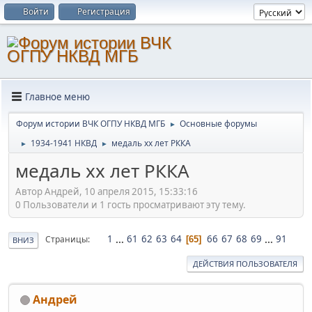
Войти
Регистрация
Главное меню
Форум истории ВЧК ОГПУ НКВД МГБ
Основные форумы
►
1934-1941 НКВД
медаль хх лет РККА
►
►
медаль хх лет РККА
Автор Андрей, 10 апреля 2015, 15:33:16
0 Пользователи и 1 гость просматривают эту тему.
1
...
61
62
63
64
66
67
68
69
...
91
Страницы
65
ВНИЗ
ДЕЙСТВИЯ ПОЛЬЗОВАТЕЛЯ
Андрей