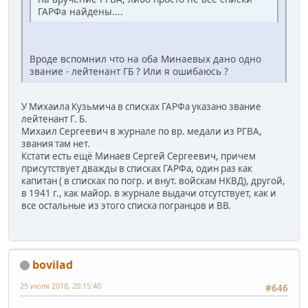
ГАРФа найдены....
Вроде вспомнил что на оба Минаевых дано одно
звание - лейтенант ГБ ? Или я ошибаюсь ?
У Михаила Кузьмича в списках ГАРФа указано звание
лейтенант Г. Б.
Михаил Сергеевич в журнале по вр. медали из РГВА,
звания там нет.
Кстати есть ещё Минаев Сергей Сергеевич, причем
присутствует дважды в списках ГАРФа, один раз как
капитан ( в списках по погр. и внут. войскам НКВД), другой,
в 1941 г., как майор. в журнале выдачи отсутствует, как и
все остальные из этого списка погранцов и ВВ.
bovilad
25 июля 2018, 20:15:40
#646