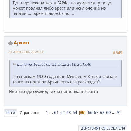
Тут надо покопаться в ГАРФ , но думается тут еще
может повлиял либо арест или исключение из
партии......время такое было ...
Архип
25 июля 2018, 20:23:23
#649
Цитата: bovilad от 25 июля 2018, 20:15:40
По спискам 1939 года есть Минаев А В как я считаю
то же из органов Архип есть его раскладка?
Не знаю где служил, техник-интендант 2 ранга
1
...
61
62
63
64
66
67
68
69
...
91
Страницы
65
ВВЕРХ
ДЕЙСТВИЯ ПОЛЬЗОВАТЕЛЯ