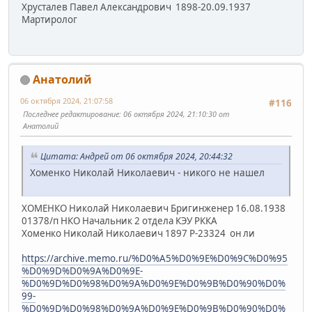
Хрусталев Павел Александрович 1898-20.09.1937
Мартиролог
Анатолий
06 октября 2024, 21:07:58
#116
Последнее редактирование
: 06 октября 2024, 21:10:30 от
Анатолий
Цитата: Андрей от 06 октября 2024, 20:44:32
Хоменко Николай Николаевич - никого не нашел
ХОМЕНКО Николай Николаевич Бригинженер 16.08.1938
01378/п НКО Начальник 2 отдела КЭУ РККА
Хоменко Николай Николаевич 1897 Р-23324 он ли
https://archive.memo.ru/%D0%A5%D0%9E%D0%9C%D0%95
%D0%9D%D0%9A%D0%9E-
%D0%9D%D0%98%D0%9A%D0%9E%D0%9B%D0%90%D0%
99-
%D0%9D%D0%98%D0%9A%D0%9E%D0%9B%D0%90%D0%