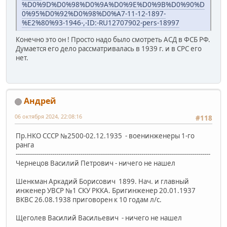
%D0%9D%D0%98%D0%9A%D0%9E%D0%9B%D0%90%D
0%95%D0%92%D0%98%D0%A7-11-12-1897-
%E2%80%93-1946-,-ID:-RU12707902-pers-18997
Конечно это он ! Просто надо было смотреть АСД в ФСБ РФ.
Думается его дело рассматривалась в 1939 г. и в СРС его
нет.
Андрей
06 октября 2024, 22:08:16
#118
Пр.НКО СССР №2500-02.12.1935 - военинженеры 1-го
ранга
------------------------------------------------------------------------------------------------
Чернецов Василий Петрович - ничего не нашел
Шенкман Аркадий Борисович 1899. Нач. и главный
инженер УВСР №1 СКУ РККА. Бригинженер 20.01.1937
ВКВС 26.08.1938 приговорен к 10 годам л/с.
Щеголев Василий Васильевич - ничего не нашел