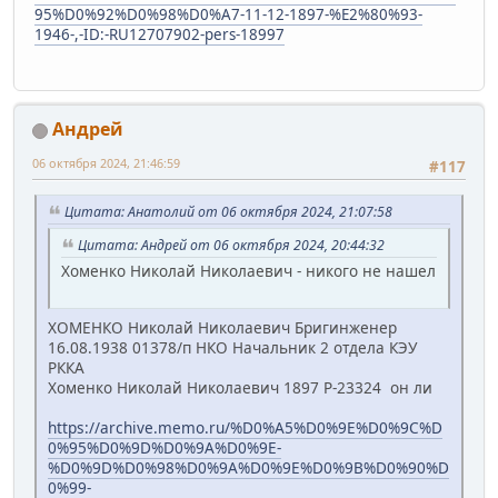
95%D0%92%D0%98%D0%A7-11-12-1897-%E2%80%93-
1946-,-ID:-RU12707902-pers-18997
Андрей
06 октября 2024, 21:46:59
#117
Цитата: Анатолий от 06 октября 2024, 21:07:58
Цитата: Андрей от 06 октября 2024, 20:44:32
Хоменко Николай Николаевич - никого не нашел
ХОМЕНКО Николай Николаевич Бригинженер
16.08.1938 01378/п НКО Начальник 2 отдела КЭУ
РККА
Хоменко Николай Николаевич 1897 Р-23324 он ли
https://archive.memo.ru/%D0%A5%D0%9E%D0%9C%D
0%95%D0%9D%D0%9A%D0%9E-
%D0%9D%D0%98%D0%9A%D0%9E%D0%9B%D0%90%D
0%99-