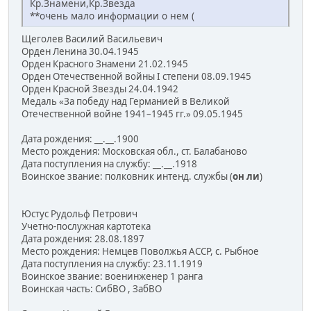
Кр.Знамени,Кр.Звезда
**очень мало информации о нем (
Щеголев Василий Васильевич
Орден Ленина 30.04.1945
Орден Красного Знамени 21.02.1945
Орден Отечественной войны I степени 08.09.1945
Орден Красной Звезды 24.04.1942
Медаль «За победу над Германией в Великой
Отечественной войне 1941–1945 гг.» 09.05.1945
Дата рождения: __.__.1900
Место рождения: Московская обл., ст. Балабаново
Дата поступления на службу: __.__.1918
Воинское звание: полковник интенд. службы (
он ли
)
Юстус Рудольф Петрович
Учетно-послужная картотека
Дата рождения: 28.08.1897
Место рождения: Немцев Поволжья АССР, с. Рыбное
Дата поступления на службу: 23.11.1919
Воинское звание: военинженер 1 ранга
Воинская часть: СибВО , ЗабВО