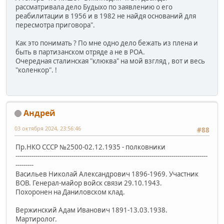
рассматривала дело Будыхо по заявлению о его
реабилитации в 1956 и в 1982 не найдя оснований для
пересмотра приговора".
Как это понимать ? По мне одно дело бежать из плена и
быть в партизанском отряде а не в РОА.
Очередная сталинская "клюква" на мой взгляд , вот и весь
"коленкор". !
Андрей
03 октября 2024, 23:56:46
#88
Пр.НКО СССР №2500-02.12.1935 - полковники
------------------------------------------------------------------------------------------------
---------
Васильев Николай Александрович 1896-1969. Участник
ВОВ. Генерал-майор войск связи 29.10.1943.
Похоронен на Даниловском клад.
Вержинский Адам Иванович 1891-13.03.1938.
Мартиролог.