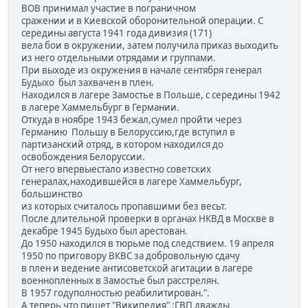
ВОВ принимал участие в пограничном
сражении и в Киевской оборонительной операции. С
середины августа 1941 года дивизия (171)
вела бои в окружении, затем получила приказ выходить
из него отдельными отрядами и группами.
При выходе из окружения в начале сентября генерал
Будыхо был захвачен в плен.
Находился в лагере Замостье в Польше, с середины 1942
в лагере Хаммельбург в Германии.
Откуда в ноябре 1943 бежал,сумел пройти через
Германию Польшу в Белоруссию,где вступил в
партизанский отряд, в котором находился до
освобождения Белоруссии.
От него впервыестало известно советских
генералах,находившейся в лагере Хаммельбург,
большинство
из которых считалось пропавшими без весьт.
После длительной проверки в органах НКВД в Москве в
декабре 1945 Будыхо был арестован.
До 1950 находился в тюрьме под следствием. 19 апреля
1950 по приговору ВКВС за добровольную сдачу
в плен и ведение антисоветской агитации в лагере
военнопленных в Замостье был расстрелян.
В 1957 годуполностью реабилитирован.".
А теперь что пишет "Википедия" :ГВП дважды