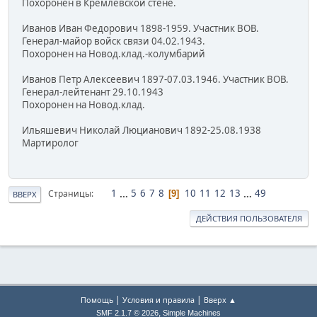
Похоронен в Кремлевской стене.
Иванов Иван Федорович 1898-1959. Участник ВОВ.
Генерал-майор войск связи 04.02.1943.
Похоронен на Новод.клад.-колумбарий
Иванов Петр Алексеевич 1897-07.03.1946. Участник ВОВ.
Генерал-лейтенант 29.10.1943
Похоронен на Новод.клад.
Ильяшевич Николай Люцианович 1892-25.08.1938
Мартиролог
1
...
5
6
7
8
10
11
12
13
...
49
Страницы
9
ВВЕРХ
ДЕЙСТВИЯ ПОЛЬЗОВАТЕЛЯ
|
|
Помощь
Условия и правила
Вверх ▲
,
SMF 2.1.7 © 2026
Simple Machines