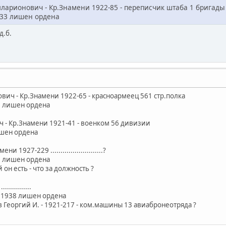
арионович - Кр.Знамени 1922-85 - переписчик штаба 1 бригады 
1933 лишен ордена
д.б.
вич - Кр.Знамени 1922-65 - красноармеец 561 стр.полка
37 лишен ордена
ч - Кр.Знамени 1921-41 - военком 56 дивизии
ишен ордена
 1927-229 ..........................?
37 лишен ордена
 он есть - что за должность ?
...........
3.1938 лишен ордена
ов Георгий И. - 1921-217 - ком.машины 13 авиабронеотряда ?