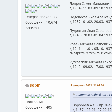
Лещев Семен Данилович -
д.1934 - 11.03.-09.10.19
Генерал-полковник
Недовесов Яков Александ
д.1937 - 01.02.-20.03.19
Сообщения: 10,674
Записан
Пудовкин Иван Савельевич - К
д.1940 - 20.03.-01.04.19
Розен Михаил Осипович /
д.1941 - 11.01.-05.10.19
смотрите "Открытый спис
Рутковский Михаил Григор
д.1942 - 09.02.-17.08.19
sobir
12 февраля 2022, 21:02:20
Цитата: Андрей от 11 ф
Полковник
Воробьев А.С. - Кр.Знамени 
Сообщения: 405
д.1487 - 25.01.-27.09.