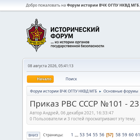
Добро пожаловать на
Форум истории ВЧК ОГПУ НКВД МГБ
.
08 августа 2026, 05:41:13
Начало
Поиск
Форум истории ВЧК ОГПУ НКВД МГБ
Основные форумы
►
Приказ РВС СССР №101 - 23
Автор Андрей, 06 декабря 2021, 16:33:47
0 Пользователи и 3 гостей просматривают эту тему.
1
...
53
54
55
56
58
59
60
6
Страницы
57
ВНИЗ