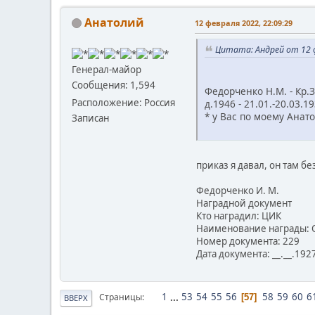
Анатолий
12 февраля 2022, 22:09:29
Цитата: Андрей от 12 ф
Генерал-майор
Сообщения: 1,594
Федорченко Н.М. - Кр.Знаме
Расположение: Россия
д.1946 - 21.01.-20.03.
* у Вас по моему Анато
Записан
приказ я давал, он там б
Федорченко И. М.
Наградной документ
Кто наградил: ЦИК
Наименование награды: 
Номер документа: 229
Дата документа: __.__.192
1
...
53
54
55
56
58
59
60
6
Страницы
57
ВВЕРХ