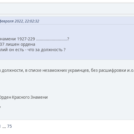
евраля 2022, 22:02:32
ни 1927-229 ..........................?
1937 лишен ордена
лий он есть - что за должность ?
ез должности, в списке незаможних украинцев, без расшифровки и.о
Орден Красного Знамени
7
1
...
75