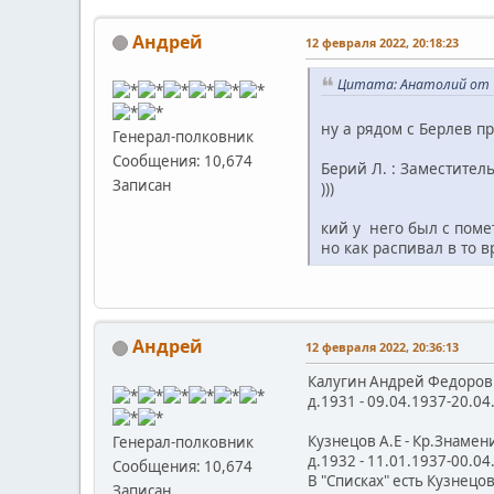
Андрей
12 февраля 2022, 20:18:23
Цитата: Анатолий от 1
ну а рядом с Берлев п
Генерал-полковник
Сообщения: 10,674
Берий Л. : Заместитель
Записан
)))
кий у него был с помет
но как распивал в то 
Андрей
12 февраля 2022, 20:36:13
Калугин Андрей Федорович
д.1931 - 09.04.1937-20.0
Кузнецов А.Е - Кр.Знамени ..
Генерал-полковник
д.1932 - 11.01.1937-00.0
Сообщения: 10,674
В "Списках" есть Кузнецов
Записан