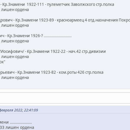
 Кр.Знамени 1922-111 - пулеметчик Заволжского стр.полка
37 лишен ордена
рович - Кр.Знамени 1923-89 - красноармеец 4 отд.назначения Покро
37 лишен ордена
р.Знамени 1926-? ........................
37 лишен ордена
Иосифович/ - Кр.Знамени 1922-22 - нач.42 стр.дивизии
37 лишен ордена
ок"
ьевич - Кр.Знамени 1923-82 - ком.роты 426 стр.полка
37 лишен ордена
евраля 2022, 22:41:09
...................
1933 лишен ордена