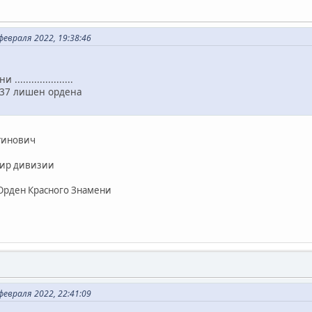
евраля 2022, 19:38:46
...................
1937 лишен ордена
тинович
дир дивизии
Орден Красного Знамени
1
евраля 2022, 22:41:09