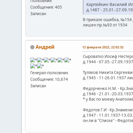
Полковник
Карпейкин Василий Илл
Сообщения: 405
д.1487 - 25.01.-27.09.
Записан
В приказе ошибка, №154 
лишен пр.№93 от 1934
Андрей
12 февраля 2022, 22:02:32
Сыроватко Иосиф Нестеро
д.1944 - 07.05.-27.09.19
Туляков Никита Сергееви
Генерал-полковник
д.1945 - 11-26.01.1937 л
Сообщения: 10,674
Записан
Федорченко Н.М. - Кр.Знамени
д.1946 - 21.01.-20.03.19
* у Вас по моему Анатолий
Федотов Г.И - Кр.Знамени ....
д.1947 - 11.01.1937-13.0
он ли в "Списке" - Федот