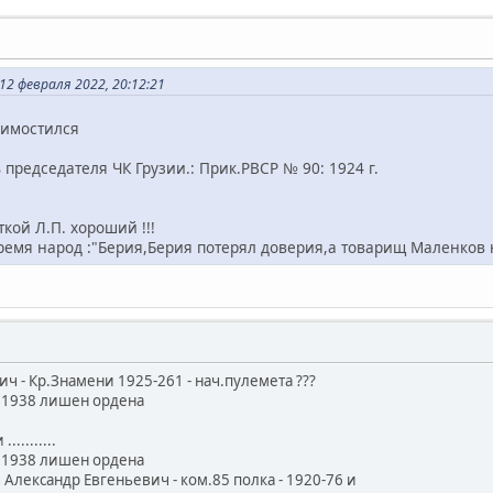
2 февраля 2022, 20:12:21
римостился
 председателя ЧК Грузии.: Прик.РВСР № 90: 1924 г.
кой Л.П. хороший !!!
время народ :"Берия,Берия потерял доверия,а товарищ Маленков на
 - Кр.Знамени 1925-261 - нач.пулемета ???
4.1938 лишен ордена
.........
4.1938 лишен ордена
 Александр Евгеньевич - ком.85 полка - 1920-76 и