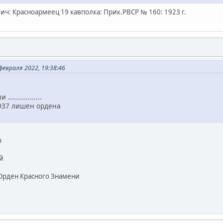
вич: Красноармеец 19 кавполка: Прик.РВСР № 160: 1923 г.
евраля 2022, 19:38:46
...............
.1937 лишен ордена
ч
й
Орден Красного Знамени
1