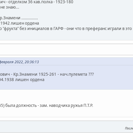
ч - отделком 36 кав.полка - 1923-180
не знаю...
Кр.Знамени ..............
6.1942 лишен ордена
о "фрукта" без инициалов в ГАРФ - они что в преферанс играли в это
евраля 2022, 20:36:13
вич - Кр.Знамени 1925-261 - нач.пулемета ???
0.04.1938 лишен ордена
5) была должность - зам. наводчика ружья П.Т.Р.
Посл