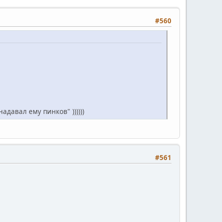
#560
давал ему пинков" ))))))
#561