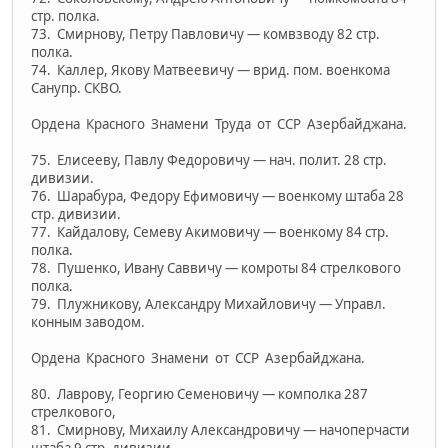
стр. полка.
73. Смирнову, Петру Павловичу — комвзводу 82 стр.
полка.
74. Каллер, Якову Матвеевичу — врид. пом. военкома
Санупр. СКВО.
Ордена Красного Знамени Труда от ССР Азербайджана.
75. Елисееву, Павлу Федоровичу — нач. полит. 28 стр.
дивизии.
76. Шарабура, Федору Ефимовичу — военкому штаба 28
стр. дивизии.
77. Кайдалову, Семеву Акимовичу — военкому 84 стр.
полка.
78. Пушенко, Ивану Саввичу — комроты 84 стрелкового
полка.
79. Плужникову, Александру Михайловичу — Управл.
конным заводом.
Ордена Красного Знамени от ССР Азербайджана.
80. Лаврову, Георгию Семеновичу — комполка 287
стрелкового,
81. Смирнову, Михаилу Александровичу — начоперчасти
штаба 9 стр. дивизии.