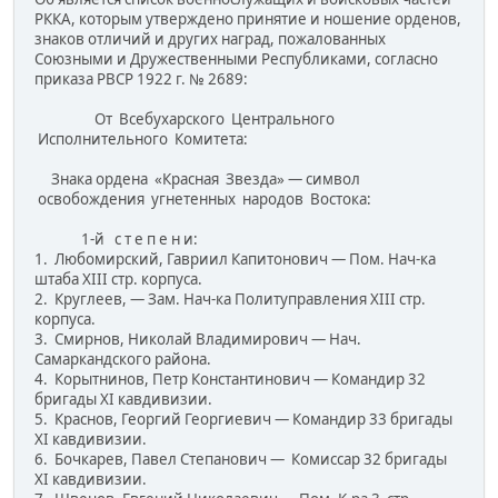
РККА, которым утверждено принятие и ношение орденов,
знаков отличий и других наград, пожалованных
Союзными и Дружественными Рес­публиками, согласно
приказа РВСР 1922 г. № 2689:
От Всебухарского Центрального
Исполнительного Комитета:
Знака ордена «Красная Звезда» — символ
освобождения угнетенных народов Востока:
1-й с т е п е н и:
1. Любомирский, Гавриил Капитонович — Пом. Нач-ка
штаба XIII стр. корпуса.
2. Круглеев, — Зам. Нач-ка Политуправления XIII стр.
корпуса.
3. Смирнов, Николай Владимирович — Нач.
Самаркандского района.
4. Корытнинов, Петр Константинович — Командир 32
бригады XI кавдивизии.
5. Краснов, Георгий Георгиевич — Командир 33 бригады
XI кавдивизии.
6. Бочкарев, Павел Степанович — Комиссар 32 бригады
XI кавдивизии.