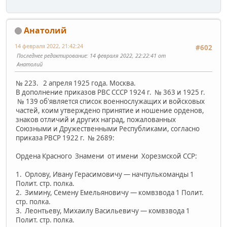
Анатолий
14 февраля 2022, 21:42:24
#602
Последнее редактирование
: 14 февраля 2022, 22:22:41 от
Анатолий
№ 223. 2 апреля 1925 года. Москва.
В дополнение приказов РВС СССР 1924 г. № 363 и 1925 г.
№ 139 об'является список военнослужащих и войсковых
частей, коим утверждено принятие и ношение орденов,
знаков отличий и других наград, пожалованных
Союзными и Дружественными Республиками, согласно
приказа РВСР 1922 г. № 2689:
Ордена Красного Знамени от имени Хорезмской ССР:
1. Орлову, Ивану Герасимовичу — начпулькоманды 1
Полит. стр. полка.
2. Зимину, Семену Емельяновичу — комвзвода 1 Полит.
стр. полка.
3. Леонтьеву, Михаилу Васильевичу — комвзвода 1
Полит. стр. полка.