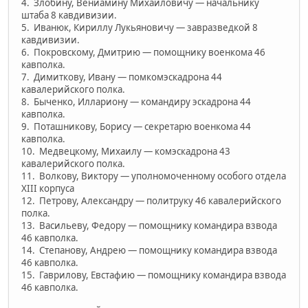
4. Злобину, Вениамину Михайловичу — начальнику
штаба 8 кавдивизии.
5. Иванюк, Кириллу Лукьяновичу — завразведкой 8
кавдивизии.
6. Покровскому, Дмитрию — помощнику военкома 46
кавполка.
7. Димиткову, Ивану — помкомэскадрона 44
кавалерийского полка.
8. Быченко, Иллариону — командиру эскадрона 44
кавполка.
9. Поташникову, Борису — секретарю военкома 44
кавполка.
10. Медвецкому, Михаилу — комэскадрона 43
кавалерийского полка.
11. Волкову, Виктору — уполномоченному особого отдела
XIII кор­пуса
12. Петрову, Александру — политруку 46 кавалерийского
полка.
13. Васильеву, Федору — помощнику командира взвода
46 кавполка.
14. Степанову, Андрею — помощнику командира взвода
46 кавполка.
15. Гаврилову, Евстафию — помощнику командира взвода
46 кавполка.