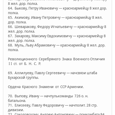
8 жел. дор. полка.
64. Быкову, Петру Ивановичу — красноармейцу 8 жел дор.
полка.
65. Акимову, Ивану Петровичу — красноармейцу 8 жел.
дор. полка.
66. Шеваракову, Федору Игнатьевичу — красноармейцу 8
жел. дор. полка.
67. Захарову, Максиму Евдокимовичу — красноармейцу 8
жел. дор. полка.
68. Муль, Льву Абрамовичу — красноармейцу 8 жел. дор.
полка.
Революционного Серебряного Знака Военного Отличия
I I ст. от Б. Н. С. Р.
69. Аллилуеву, Павлу Сергеевичу — начсвязи штаба
Бухарской группы.
Ордена Красного Знамени от ССР Армении.
70. Выпову, Ивану — начпулькоманды 726 o. н.
батальона.
71. Елисееву, Павлу Федоровичу — начполит. 28 стр.
дивизии.
72. Соколовскому, Андрею Антоновичу — помкомбата 84