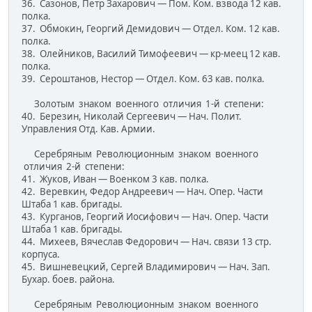
36. Сазонов, Петр Захарович — Пом. Ком. взвода 12 кав.
полка.
37. Обмокин, Георгий Демидович — Отдел. Ком. 12 кав.
полка.
38. Олейников, Василий Тимофеевич — кр-меец 12 кав.
полка.
39. Сероштанов, Нестор — Отдел. Ком. 63 кав. полка.
Золотым знаком военного отличия 1-й степени:
40. Березин, Николай Сергеевич — Нач. Полит.
Управления Отд. Кав. Армии.
Серебряным Революционным знаком военного
отличия 2-й степени:
41. Жуков, Иван — Военком 3 кав. полка.
42. Веревкин, Федор Андреевич — Нач. Опер. Части
Штаба 1 кав. бригады.
43. Курганов, Георгий Иосифович — Нач. Опер. Части
Штаба 1 кав. бригады.
44. Михеев, Вячеслав Федорович — Нач. связи 13 стр.
корпуса.
45. Вишневецкий, Сергей Владимирович — Нач. Зап.
Бухар. боев. района.
Серебряным Революционным знаком военного