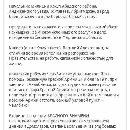
Начальник Милиции Хакул-Абадского района,
Андиженского уезда, Тохтаваев, Абригмджан, за ряд
боевых заслуг, в деле борьбы с басмачеством;
Председатель Кокандского Угорисполкома Рахимбабаев,
Рахимджан, за многочисленные его заслуги в деле
искоренения басмачества в Ферганской области;
Кикеев (он же Хомутников), Василий Алексеевич, за
отличия во время исполнения распоряжений
Правительства, на работе, связанной с опасностью для
жизни;
Коллектив рабочих Челябинских угольных копей, за
помощь, оказанную Красной Армии 24 июля 1919 г., при
занятии г. Челябинска, когда в трудный момент рабочие
влились в ряды Красной Армии и, презирая смерть, с
пением Интернационала, бросились в бой и тем помогли
Красной Армии отстоять важный узловой пункт —
Челябинск.
Вторично орденом КРАСНОГО ЗНАМЕНИ:
Бывш. командир 39 стрелкового полка 5 стрелковой
дивизии Домолазов, Степан Васильевич, за ряд боевых