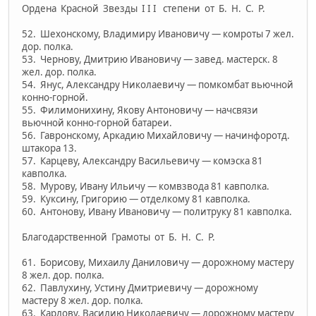
Ордена Красной Звезды I I I степени от Б. Н. С. Р.
52. Шехонскому, Владимиру Ивановичу — комроты 7 жел.
дор. полка.
53. Чернову, Дмитрию Ивановичу — завед. мастерск. 8
жел. дор. полка.
54. Янус, Александру Николаевичу — помкомбат вьючной
конно-горной.
55. Филимонихину, Якову Антоновичу — начсвязи
вьючной конно­-горной батареи.
56. Гавронскому, Аркадию Михайловичу — начинфоротд.
штакора 13.
57. Карцеву, Александру Васильевичу — комэска 81
кавполка.
58. Мурову, Ивану Ильичу — комвзвода 81 кавполка.
59. Куксину, Григорию — отделкому 81 кавполка.
60. Антонову, Ивану Ивановичу — политруку 81 кавполка.
Благодарственной Грамоты от Б. Н. С. Р.
61. Борисову, Михаилу Даниловичу — дорожному мастеру
8 жел. дор. полка.
62. Павлухину, Устину Дмитриевичу — дорожному
мастеру 8 жел. дор. полка.
63. Карлову, Василию Николаевичу — дорожному мастеру