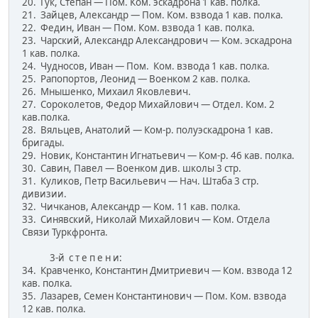
20. Гук, Степан — Пом. Ком. эскадрона 1 кав. полка.
21. Зайцев, Александр — Пом. Ком. взвода 1 кав. полка.
22. Федин, Иван — Пом. Ком. взвода 1 кав. полка.
23. Чарский, Александр Александрович — Ком. эскадрона
1 кав. полка.
24. Чудносов, Иван — Пом. Ком. взвода 1 кав. полка.
25. Рапопортов, Леонид — Военком 2 кав. полка.
26. Мнышенко, Михаил Яковлевич.
27. Сороколетов, Федор Михайлович — Отдел. Ком. 2
кав.полка.
28. Вяльцев, Анатолий — Ком-р. полуэскадрона 1 кав.
бригады.
29. Новик, Константин Игнатьевич — Ком-р. 46 кав. полка.
30. Савин, Павел — Военком див. школы 3 стр.
31. Куликов, Петр Васильевич — Нач. Штаба 3 стр.
дивизии.
32. Чичканов, Александр — Ком. 11 кав. полка.
33. Синявский, Николай Михайлович — Ком. Отдела
Связи Туркфронта.
3-й с т е п е н и:
34. Кравченко, Константин Дмитриевич — Ком. взвода 12
кав. полка.
35. Лазарев, Семен Константинович — Пом. Ком. взвода
12 кав. полка.