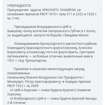
УТВЕРЖДАЕТСЯ:
Присуждение ордена КРАСНОГО ЗНАМЕНИ, на
основании приказов РВСР 1919 г. №№ 511 и 2322 и 1920 г.
№ 1144:
Президиумом Всеукраинского ЦИК'а:
Бывшему члену коллегии Запорожского Губчек'а т. Колос,
за выдающиеся заслуги по борьбе с бандами Махно.
Командованием Кронштадтского крепостного района:
Коменданту Краснофлотского форта Елисееву, Алексею
Борисовичу и Комиссару того же форта Бриль, Григорию
Артемьевичу — за боевые отличия, выявленные ими в
1921 г. под Кронштадтом.
Принятие и ношение нижеследующих наград,
пожалованных
Начальнику Военно-Воздушных Сил Туркфронта т.
Межерауп, Петру Христофоровичу; в порядке приказа
PBСP 1922 г. № 2689:
от ЦИК'а Хорезма — знака Ордена Красного Знамени
Хорезма;
от Всебухарского ЦИК'а — знака Ордена Красной Звезды
2-й степени;