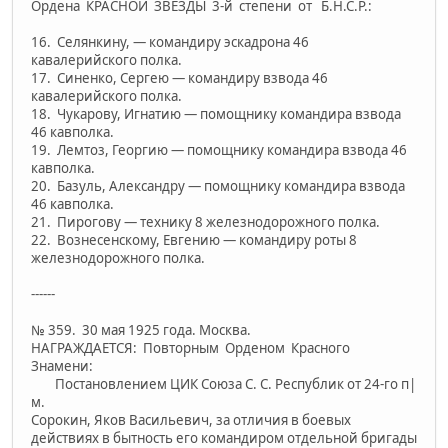
Ордена КРАСНОЙ ЗВЕЗДЫ 3-й степени от Б.Н.С.Р.:
16. Селянкину, — командиру эскадрона 46
кавалерийского полка.
17. Синенко, Сергею — командиру взвода 46
кавалерийского полка.
18. Чукарову, Игнатию — помощнику командира взвода
46 кавполка.
19. Лемтоз, Георгию — помощнику командира взвода 46
кавполка.
20. Базуль, Александру — помощнику командира взвода
46 кавполка.
21. Пирогову — технику 8 железнодорожного полка.
22. Вознесенскому, Евгению — командиру роты 8
железнодорожного полка.
------
№ 359. 30 мая 1925 года. Москва.
НАГРАЖДАЕТСЯ: Повторным Орденом Красного
Знамени:
Постановлением ЦИК Союза С. С. Республик от 24-го п|
м.
Сорокин, Яков Васильевич, за отличия в боевых
действиях в быт­ность его командиром отдельной бригады