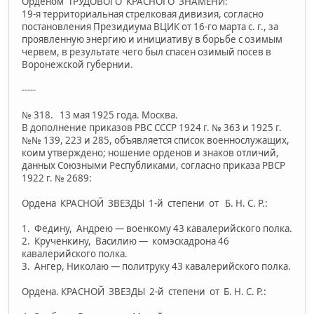
Орденом ТРУДОВОГО КРАСНОГО ЗНАМЕНИ:
19-я территориальная стрелковая дивизия, согласно
поста­новления Президиума ВЦИК от 16-го марта с. г., за
проявленную энергию и инициативу в борьбе с озимым
червем, в результате чего был спасен озимый посев в
Воронежской губернии.
-----
№ 318. 13 мая 1925 года. Москва.
В дополнение приказов РВС СССР 1924 г. № 363 и 1925 г.
№№ 139, 223 и 285, объявляется список военнослужащих,
коим утверждено; ношение орденов и знаков отличий,
данных Союзными Республиками, согласно приказа РВСР
1922 г. № 2689:
Ордена КРАСНОЙ ЗВЕЗДЫ 1-й степени от Б. Н. С. Р.:
1. Федину, Андрею — военкому 43 кавалерийского полка.
2. Крученкину, Василию — комэскадрона 46
кавалерийского полка.
3. Ангер, Николаю — политруку 43 кавалерийского полка.
Ордена. КРАСНОЙ ЗВЕЗДЫ 2-й степени от Б. Н. С. Р.: