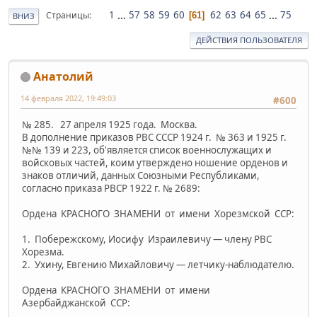
1
...
57
58
59
60
62
63
64
65
...
75
Страницы
61
ВНИЗ
ДЕЙСТВИЯ ПОЛЬЗОВАТЕЛЯ
Анатолий
14 февраля 2022, 19:49:03
#600
№ 285. 27 апреля 1925 года. Москва.
В дополнение приказов РВС СССР 1924 г. № 363 и 1925 г.
№№ 139 и 223, об'является список военнослужащих и
войско­вых частей, коим утверждено ношение орденов и
знаков отличий, данных Союзными Республиками,
согласно приказа РВСР 1922 г. № 2689:
Ордена КРАСНОГО ЗНАМЕНИ от имени Хорезмской CСP:
1. Побережскому, Иосифу Израилевичу — члену РВС
Хорезма.
2. Ухину, Евгению Михайловичу — летчику-наблюдателю.
Ордена КРАСНОГО ЗНАМЕНИ от имени
Азербайджанской ССР: