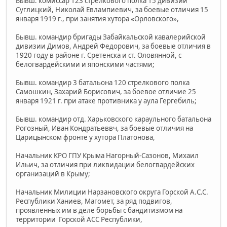
Бывш. комиссар 123 стрелкового полка 15 дивизии
Суглицкий, Николай Евлампиевич, за боевые отличия 15
января 1919 г., при занятия хутора «Орловского»,
Бывш. командир бригады Забайкальской кавалерийской
дивизии Димов, Андрей Федорович, за боевые отличия в
1920 году в районе г. Сретенска и ст. Оловянной, с
белогвардейскими и японскими частями;
Бывш. командир 3 батальона 120 стрелкового полка
Самошкин, Захарий Борисович, за боевое отличие 25
января 1921 г. при атаке противника у аула Гергебиль;
Бывш. командир отд. Харьковского караульного батальона
Рогозный, Иван Кондратьеввч, за боевые отличия на
Царицынском фронте у хутора Платонова,
Начальник КРО ГПУ Крыма Нагорный-Сазонов, Михаил
Ильич, за отличия при ликвидации белогвардейских
организаций в Крыму;
Начальник Милиции Нарзановского округа Горской A.С.С.
Республики Ханиев, Магомет, за ряд подвигов,
проявленных им в деле борьбы с бандитизмом на
территории Горской AСС Республики,