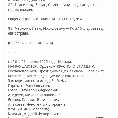
82. Шипилову, Борису Семеновичу — курсанту окр. в.
полит. школы.
Ордена Красного Знамени от ССР Грузии.
83. Черному, Ивану Иосифовичу — Ком.15 отд. развед.
авиаотряда.
(полки не стал вписывать)
-------
№ 261. 21 апреля 1925 года. Москва.
НАГРАЖДАЮТСЯ: Орденом КРАСНОГО ЗНАМЕНИ:
Постановлением Президиума ЦИК'а Союза ССР от 27-го
марта с. г. нижеследующие лица комсостава
Экспедиционного отряда Ч. О. Н. :
Карпель, Исай Львович;
Гоголь, Аполлон Андреевич;
Андреев, Михаил Яковлевич;
Егоров, Гавриил Васильевич;
Алексеев, Иннокентий Егорович;
Крушин, Ян Яковлевич;
Калугин, Андрей Федоро­вич;