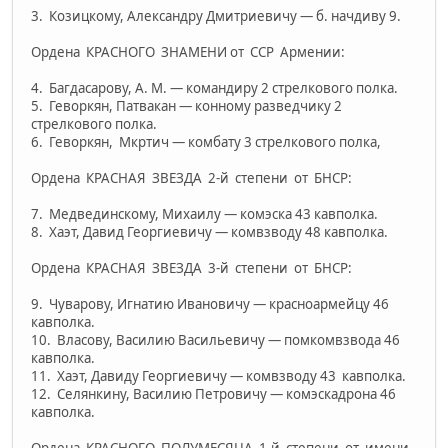
3. Козицкому, Александру Дмитриевичу — б. начдиву 9.
Ордена КРАСНОГО ЗНАМЕНИ от ССР Армении:
4. Багдасарову, А. М. — командиру 2 стрелкового полка.
5. Геворкян, Патвакан — конному разведчику 2
стрелкового полка.
6. Геворкян, Мкртич — комбату 3 стрелкового полка,
Ордена КРАСНАЯ ЗВЕЗДА 2-й степени от БНСР:
7. Медвединскому, Михаилу — комэска 43 кавполка.
8. Хаэт, Давид Георгиевичу — комвзводу 48 кавполка.
Ордена КРАСНАЯ ЗВЕЗДА 3-й степени от БНСР:
9. Чуварову, Игнатию Ивановичу — красноармейцу 46
кавполка.
10. Власову, Василию Васильевичу — помкомвзвода 46
кавполка.
11. Хаэт, Давиду Георгиевичу — комвзводу 43 кавполка.
12. Селянкину, Василию Петровичу — комэскадрона 46
кавполка.
Ордена КРАСНОГО ПОЛУМЕСЯЦА 1-й степени от имени