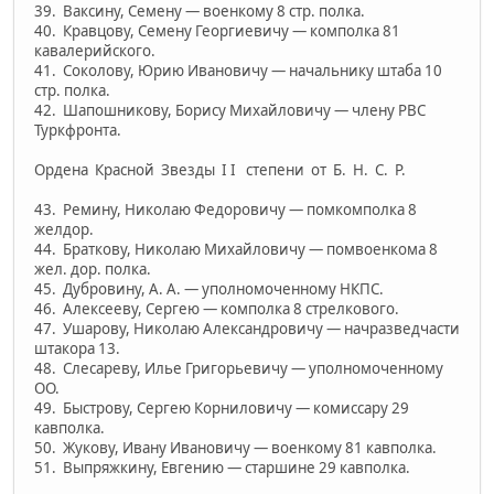
39. Ваксину, Семену — военкому 8 стр. полка.
40. Кравцову, Семену Георгиевичу — комполка 81
кавалерийского.
41. Соколову, Юрию Ивановичу — начальнику штаба 10
стр. полка.
42. Шапошникову, Борису Михайловичу — члену РВС
Туркфронта.
Ордена Красной Звезды I I степени от Б. Н. С. Р.
43. Ремину, Николаю Федоровичу — помкомполка 8
желдор.
44. Браткову, Николаю Михайловичу — помвоенкома 8
жел. дор. полка.
45. Дубровину, А. А. — уполномоченному НКПС.
46. Алексееву, Сергею — комполка 8 стрелкового.
47. Ушарову, Николаю Александровичу — начразведчасти
штакора 13.
48. Слесареву, Илье Григорьевичу — уполномоченному
ОО.
49. Быстрову, Сергею Корниловичу — комиссару 29
кавполка.
50. Жукову, Ивану Ивановичу — военкому 81 кавполка.
51. Выпряжкину, Евгению — старшине 29 кавполка.