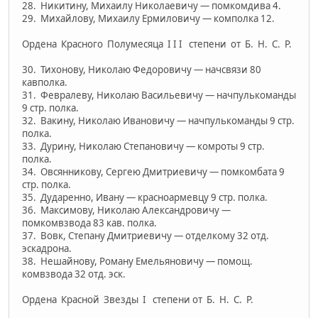
28. Никитину, Михаилу Николаевичу — помкомдива 4.
29. Михайлову, Михаилу Ермиловичу — комполка 12.
Ордена Красного Полумесяца I I I степени от Б. Н. С. Р.
30. Тихонову, Николаю Федоровичу — начсвязи 80
кавполка.
31. Февралеву, Николаю Васильевичу — начпулькоманды
9 стр. полка.
32. Вакину, Николаю Ивановичу — начпулькоманды 9 стр.
полка.
33. Дурину, Николаю Степановичу — комроты 9 стр.
полка.
34. Овсянникову, Сергею Дмитриевичу — помкомбата 9
стр. полка.
35. Дударенно, Ивану — красноармевцу 9 стр. полка.
36. Максимову, Николаю Александровичу —
помкомвзвода 83 кав. полка.
37. Вовк, Степану Дмитриевичу — отделкому 32 отд.
эскадрона.
38. Нешайнову, Роману Емельяновичу — помощ.
комвзвода 32 отд. эск.
Ордена Красной Звезды I степени от Б. Н. С. Р.