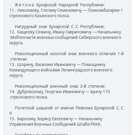
Ж е т о н а Бухарской Народной Республики:
11. Николаеву, Степану Семеновичу — Помкомбатареи 1
стрелкового Казанского полка.
Нагрудный знак Бухарской С. С. Республики:
12. Кащееву-Семину, Ивану Гавриловичу — Начальнику
Мобтехчасти военных сообщений Сибирского военного
округа.
Революционный золотой знак военного отличия 1-й
степени:
13. Шорину, Василию Ивановичу — Помощнику
Командующего войсками Ленинградского военного
округа.
Революционный военный знак 3-й степени:
14. Дубровскому, Георгию Ивановичу — врачу 110
стрелкового полка.
Почетной шашкой от имени Ревкома Бухарской С. С.
Р.
15. Барскому, Борису Евсеевичу — Начальнику
Управления Военных Сообщений Штаба РККА.
Серебряным портсигаром: