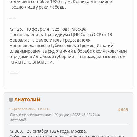
отличий в сентябре 1920 г. у м. Кузница и в районе
Гродно-Лида у реки Лебеды.
-----
№ 125. 10 февраля 1925 года. Москва.
Постановлением Президиума ЦИК Союза ССР от 13
февраля с. г. Заместитель председателя
Новониколаевского Губисполкома Громов, Игнатий
Владимирович, за ряд отличий в борьбе с колчаковскими
отрядами в Алтайской губернии — награждается орденом
КРАСНОГО ЗНАМЕНИ.
-------
Анатолий
15 февраля 2022, 13:39:12
#605
Последнее редактирование
: 15 февраля 2022, 16:11:17 от
Анатолий
№ 363. 28 октября 1924 года. Москва.
Об'является список военнослужащих и войсковых частей