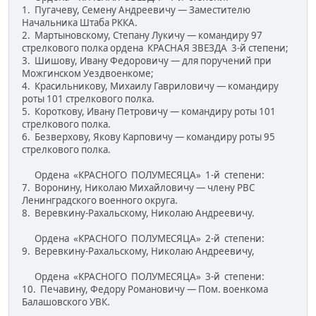
1. Пугачеву, Семену Андреевичу — Заместителю
Начальника Штаба РККА.
2. Мартыновскому, Степану Лукичу — командиру 97
стрелкового полка ордена КРАСНАЯ ЗВЕЗДА 3-й степени;
3. Шишову, Ивану Федоровичу — для поручений при
Можгинском Уездвоенкоме;
4. Красильникову, Михаилу Гавриловичу — командиру
роты 101 стрелкового полка.
5. Короткову, Ивану Петровичу — командиру роты 101
стрел­кового полка.
6. Безверхову, Якову Карповичу — командиру роты 95
стрел­кового полка.
Ордена «КРАСНОГО ПОЛУМЕСЯЦА» 1-й степени:
7. Воронину, Николаю Михайловичу — члену РВС
Ленинград­ского военного округа.
8. Веревкину-Рахальскому, Николаю Андреевичу.
Ордена «КРАСНОГО ПОЛУМЕСЯЦА» 2-й степени:
9. Веревкину-Рахальскому, Николаю Андреевичу,
Ордена «КРАСНОГО ПОЛУМЕСЯЦА» 3-й степени:
10. Печавину, Федору Романовичу — Пом. военкома
Балашовского УВК.