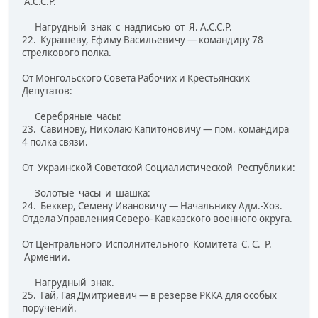
А.С.С.Р.
Нагрудный знак с надписью от Я. А.С.С.Р.
22. Курашеву, Ефиму Васильевичу — командиру 78
стрелкового полка.
От Монгольского Совета Рабочих и Крестьянских
Депутатов:
Серебряные часы:
23. Савинову, Николаю Капитоновичу — пом. командира
4 полка связи.
От Украинской Советской Социалистической Республики:
Золотые часы и шашка:
24. Беккер, Семену Ивановичу — Начальнику Адм.-Хоз.
Отдела Управления Северо- Кавказского военного округа.
От Центрального Исполнительного Комитета С. С. Р.
Армении.
Нагрудный знак.
25. Гай, Гая Дмитриевич — в резерве РККА для особых
пору­чений.