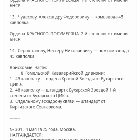
БНСР:
13. Чудесову, Александру Федоровичу — комвзвода 45
кавполка.
Ордена КРАСНОГО ПОЛУМЕСЯЦА 2-й степени от имени
БНСР:
14. Сероштанову, Нестеру Николаевичу — помкомвзвода
45 кавполка.
Войсковые Части:
8 Гомельской Кавалерийской дивизии:
1. 45 кавполку — ордена Красной Звезды от Бухарского
ЦИК'а.
2. 48 кавполку — штандарт с Бухарской Звездой 1-й
степени от Бухарского ЦИК'а.
3. Отдельному эскадрону связи — штандарт от
Киргизского Совнаркома.
--------
№ 301. 4 мая 1925 года. Москва.
НАГРАЖДАЕТСЯ: