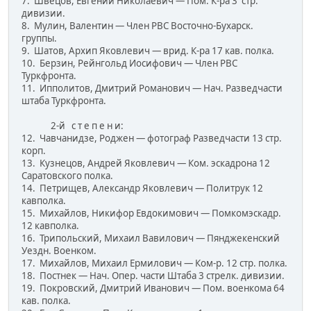
7. Швецов, Евгений Николаевич — Пом. К-ра 3 стр.
дивизии.
8. Мулин, Валентин — Член РВС Восточно-Бухарск.
группы.
9. Шатов, Архип Яковлевич — врид. К-ра 17 кав. полка.
10. Берзин, Рейнгольд Иосифович — Член РВС
Туркфронта.
11. Ипполитов, Дмитрий Романович — Нач. Разведчасти
штаба Туркфронта.
2-й с т е п е н и:
12. Чавчанидзе, Роджен — фотограф Разведчасти 13 стр.
корп.
13. Кузнецов, Андрей Яковлевич — Ком. эскадрона 12
Саратовского полка.
14. Петрищев, Александр Яковлевич — Политрук 12
кавполка.
15. Михайлов, Никифор Евдокимович — Помкомэскадр.
12 кавполка.
16. Трипольский, Михаил Вавилович — Пянджекенский
Уездн. Военком.
17. Михайлов, Михаил Ермилович — Ком-р. 12 стр. полка.
18. Постнек — Нач. Опер. части Штаба 3 стрелк. дивизии.
19. Покровский, Дмитрий Иванович — Пом. военкома 64
кав. полка.