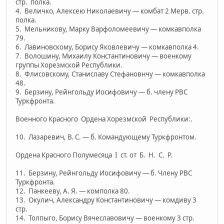
стр. полка.
4. Величко, Алексею Николаевичу — комбат 2 Мерв. стр.
полка.
5. Мельникову, Марку Варфоломеевичу — комкавполка
79.
6. Лавиновскому, Борису Яковлевичу — комкавполка 4.
7. Волошину, Михаилу Константиновичу — военкому
группы Хорезмской Республики.­
8. Флисовскому, Станиславу Стефановнчу — комкавполка
48.
9. Берзину, Рейнгольду Иосифовичу — б. члену PBС
Туркфронта.
Военного Красного Ордена Хорезмской Республики:.
10. Лазаревич, В. С. — б. Командующему Туркфронтом.
Ордена Красного Полумесяца I ст. от Б. Н. С. Р.
11. Берзину, Рейнгольду Иосифовичу — б. Члену PBС
Туркфронта.
12. Панкееву, А. Я. — комполка 80.
13. Окулич, Александру Константиновичу — комдиву 3
стр.
14. Толпыго, Борису Вячеславовичу — военкому 3 стр.