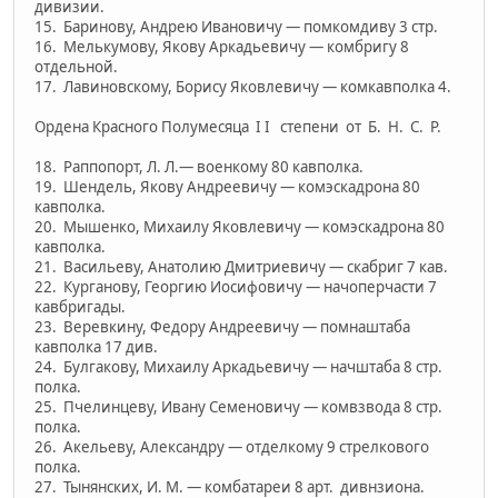
дивизии.
15. Баринову, Андрею Ивановичу — помкомдиву 3 стр.
16. Мелькумову, Якову Аркадьевичу — комбригу 8
отдельной.
17. Лавиновскому, Борису Яковлевичу — комкавполка 4.
Ордена Красного Полумесяца I I степени от Б. Н. С. Р.
18. Раппопорт, Л. Л.— военкому 80 кавполка.
19. Шендель, Якову Андреевичу — комэскадрона 80
кавполка.
20. Мышенко, Михаилу Яковлевичу — комэскадрона 80
кавполка.
21. Васильеву, Анатолию Дмитриевичу — скабриг 7 кав.
22. Курганову, Георгию Иосифовичу — начоперчасти 7
кавбригады.
23. Веревкину, Федору Андреевичу — помнаштаба
кавполка 17 див.
24. Булгакову, Михаилу Аркадьевичу — начштаба 8 стр.
полка.
25. Пчелинцеву, Ивану Семеновичу — комвзвода 8 стр.
полка.
26. Акельеву, Александру — отделкому 9 стрелкового
полка.
27. Тынянских, И. М. — комбатареи 8 арт. дивнзиона.