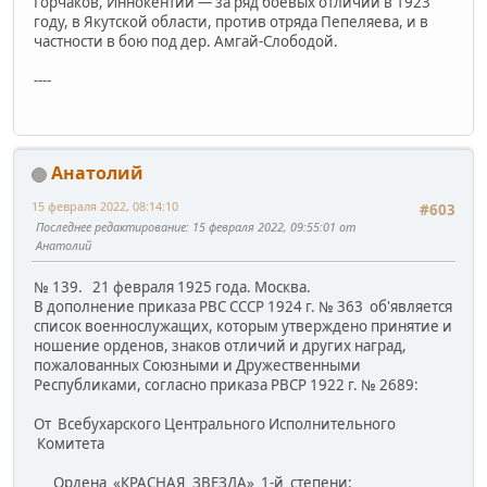
Горчаков, Иннокентий — за ряд боевых отличий в 1923
году, в Якутской области, против отряда Пепеляева, и в
частности в бою под дер. Амгай-Слободой.
----
Анатолий
15 февраля 2022, 08:14:10
#603
Последнее редактирование
: 15 февраля 2022, 09:55:01 от
Анатолий
№ 139. 21 февраля 1925 года. Москва.
В дополнение приказа PBС СССP 1924 г. № 363 об'является
список военнослужащих, которым утверждено принятие и
ношение орденов, знаков отличий и других наград,
пожалованных Союзными и Дружественными
Республиками, согласно приказа РВСР 1922 г. № 2689:
От Всебухарского Центрального Исполнительного
Комитета
Ордена «КРАСНАЯ ЗВЕЗДА» 1-й степени: