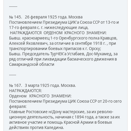
-------
№ 145. 26 февраля 1925 года. Москва
Постановлением Президиума ЦИК'а Союза ССР от 13-го и
17-го февраля с. г. нижеследующие лица,
НАГРАЖДАЮТСЯ ОРДЕНОМ КРАСНОГО ЗНАМЕНИ:
Бывш. красноармеец 1-го Оренбургского полка Кравцов,
Але­ксей Яковлевич, за отличие в сентябре 1918 г. , при
транспортиро­вании боевых припасов к г. Орску;
Бывш. Председатель ТурЧЕК'а Устабаев, Дос-Мухамед, за
ряд отличий при ликвидации басмаческого движения в
Самарканд­ской области
------
№ 167. 3 марта 1925 года. Москва.
НАГРАЖДАЮТСЯ:
Орденом КРАСНОГО ЗНАМЕНИ:
Постановлением Президиума ЦИК Союза ССР от 20-го сего
февраля:
Главные Ростовские н/Дону мастерские, за их револю­
ционную деятельность, начиная с 1894 года, а также за их
активное участие и помощь Красной Армии в боевых
действиях против Каледина.