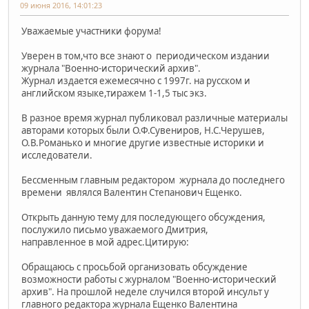
09 июня 2016, 14:01:23
Уважаемые участники форума!
Уверен в том,что все знают о периодическом издании
журнала "Военно-исторический архив".
Журнал издается ежемесячно с 1997г. на русском и
английском языке,тиражем 1-1,5 тыс экз.
В разное время журнал публиковал различные материалы
авторами которых были О.Ф.Сувениров, Н.С.Черушев,
О.В.Романько и многие другие известные историки и
исследователи.
Бессменным главным редактором журнала до последнего
времени являлся Валентин Степанович Ещенко.
Открыть данную тему для последующего обсуждения,
послужило письмо уважаемого Дмитрия,
направленное в мой адрес.Цитирую:
Обращаюсь с просьбой организовать обсуждение
возможности работы с журналом "Военно-исторический
архив". На прошлой неделе случился второй инсульт у
главного редактора журнала Ещенко Валентина