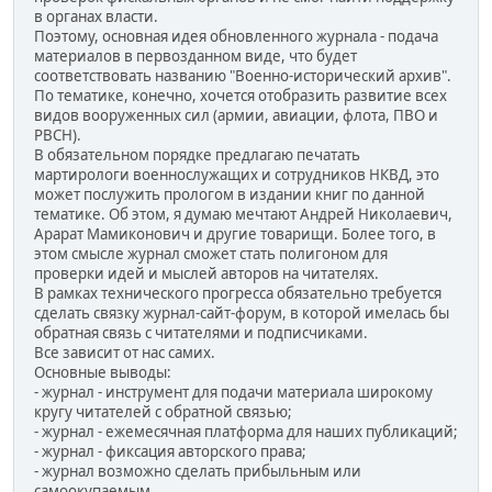
в органах власти.
Поэтому, основная идея обновленного журнала - подача
материалов в первозданном виде, что будет
соответствовать названию "Военно-исторический архив".
По тематике, конечно, хочется отобразить развитие всех
видов вооруженных сил (армии, авиации, флота, ПВО и
РВСН).
В обязательном порядке предлагаю печатать
мартирологи военнослужащих и сотрудников НКВД, это
может послужить прологом в издании книг по данной
тематике. Об этом, я думаю мечтают Андрей Николаевич,
Арарат Мамиконович и другие товарищи. Более того, в
этом смысле журнал сможет стать полигоном для
проверки идей и мыслей авторов на читателях.
В рамках технического прогресса обязательно требуется
сделать связку журнал-сайт-форум, в которой имелась бы
обратная связь с читателями и подписчиками.
Все зависит от нас самих.
Основные выводы:
- журнал - инструмент для подачи материала широкому
кругу читателей с обратной связью;
- журнал - ежемесячная платформа для наших публикаций;
- журнал - фиксация авторского права;
- журнал возможно сделать прибыльным или
самоокупаемым.