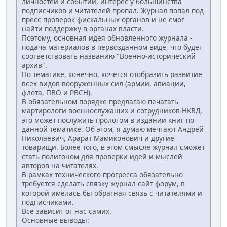
личностей и событий, интерес у большинства
подписчиков и читателей пропал. Журнал попал под
пресс проверок фискальных органов и не смог
найти поддержку в органах власти.
Поэтому, основная идея обновленного журнала -
подача материалов в первозданном виде, что будет
соответствовать названию "Военно-исторический
архив".
По тематике, конечно, хочется отобразить развитие
всех видов вооруженных сил (армии, авиации,
флота, ПВО и РВСН).
В обязательном порядке предлагаю печатать
мартирологи военнослужащих и сотрудников НКВД,
это может послужить прологом в издании книг по
данной тематике. Об этом, я думаю мечтают Андрей
Николаевич, Арарат Мамиконович и другие
товарищи. Более того, в этом смысле журнал сможет
стать полигоном для проверки идей и мыслей
авторов на читателях.
В рамках технического прогресса обязательно
требуется сделать связку журнал-сайт-форум, в
которой имелась бы обратная связь с читателями и
подписчиками.
Все зависит от нас самих.
Основные выводы: