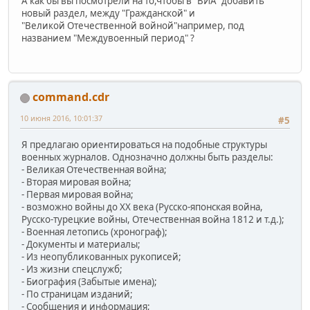
А как бы вы посмотрели на то,чтобы в "ВИА" добавить
новый раздел, между "Гражданской" и
"Великой Отечественной войной"например, под
названием "Междувоенный период" ?
command.cdr
10 июня 2016, 10:01:37
#5
Я предлагаю ориентироваться на подобные структуры
военных журналов. Однозначно должны быть разделы:
- Великая Отечественная война;
- Вторая мировая война;
- Первая мировая война;
- возможно войны до ХХ века (Русско-японская война,
Русско-турецкие войны, Отечественная война 1812 и т.д.);
- Военная летопись (хронограф);
- Документы и материалы;
- Из неопубликованных рукописей;
- Из жизни спецслужб;
- Биография (Забытые имена);
- По страницам изданий;
- Сообщения и информация;