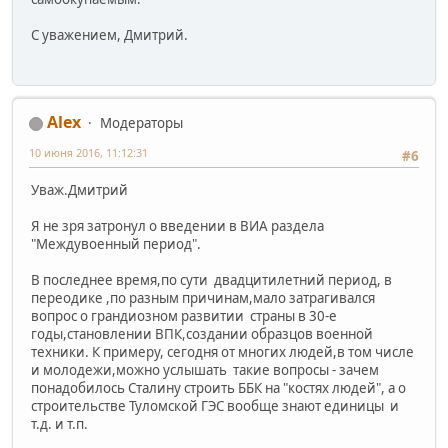
С уважением, Дмитрий.
Alex
Модераторы
10 июня 2016, 11:12:31
#6
Уваж.Дмитрий
Я не зря затронул о введении в ВИА раздела
"Междувоенный период".
В последнее время,по сути двадцитилетний период, в
переодике ,по разным причинам,мало затрагивался
вопрос о грандиозном развитии страны в 30-е
годы,становлении ВПК,создании образцов военной
техники. К примеру, сегодня от многих людей,в том числе
и молодежи,можно услышать такие вопросы - зачем
понадобилось Сталину строить ББК на "костях людей", а о
строительстве Туломской ГЭС вообще знают единицы и
т.д. и т.п.