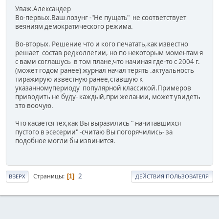
Уваж.Александер
Во-первых.Ваш лозунг -"Не пущать" не соответствует
веяниям демократического режима.
Во-вторых. Решение что и кого печатать,как известно
решает состав редколлегии, но по некоторым моментам я
с вами соглашусь в том плане,что начиная где-то с 2004 г.
(может годом ранее) журнал начал терять .актуальность
тиражирую известную ранее,ставшую к
указанномупериоду популярной классикой.Примеров
приводить не буду- каждый,при желании, может увидеть
это воочую.
Что касается тех,как Вы выразились " начитавшихся
пустого в эсесерии" -считаю Вы погорячились- за
подобное могли бы извинится.
2
Страницы
1
ВВЕРХ
ДЕЙСТВИЯ ПОЛЬЗОВАТЕЛЯ