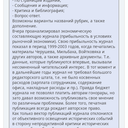
- По страницам изданий;
- Сообщения и информация;
- Критика и библиография;
- Вопрос-ответ.
Возможны варианты названий рубрик, а также
дополнение.
Вчера проанализировал экономическую
составляющую журнала (прибыльность в условиях
рыночной экономики). Свою прибыльность журнал
показал в период 1999-2003 годов, когда печатались
материалы Черушева, Мильбаха, Войтковяка и
других авторов, а также архивные документы. Т.е.
данные, которые публикуются впервые, вызывали
несомненный читательский интерес. В тот момент и
в дальнейшие годы журнал не требовал большого
редакторского штата, т.е. не было косвенных
расходов (зарплата сотрудникам, содержание
офиса, накладные расходы и пр.). Правда бюджет
журнала не позволял платить авторам гонорары, но
зато давал возможность опубликовать свое мнение
по различным проблемам. Более того, печатная
публикация всегда рождает авторское право.
Как только вектор публикаций журнала отклонился
от объективного освещения исторических событий
в сторону непродуктивной критики исторических