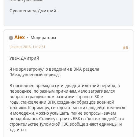
С уважением, Дмитрий.
Alex
Модераторы
10 июня 2016, 11:12:31
#6
Уваж.Дмитрий
Я не зря затронул о введении в ВИА раздела
"Междувоенный период".
В последнее время,по сути двадцитилетний период, в
переодике ,по разным причинам,мало затрагивался
вопрос о грандиозном развитии страны в 30-е
годы,становлении ВПК,создании образцов военной
техники. К примеру, сегодня от многих людей,в том числе
и молодежи,можно услышать такие вопросы - зачем
понадобилось Сталину строить ББК на "костях людей", а о
строительстве Туломской ГЭС вообще знают единицы и
т.д. и т.п.