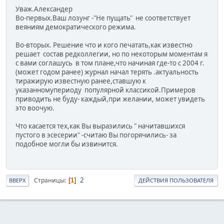
Уваж.Александер
Во-первых.Ваш лозунг -"Не пущать" не соответствует
веяниям демократического режима.
Во-вторых. Решение что и кого печатать,как известно
решает состав редколлегии, но по некоторым моментам я
с вами соглашусь в том плане,что начиная где-то с 2004 г.
(может годом ранее) журнал начал терять .актуальность
тиражирую известную ранее,ставшую к
указанномупериоду популярной классикой.Примеров
приводить не буду- каждый,при желании, может увидеть
это воочую.
Что касается тех,как Вы выразились " начитавшихся
пустого в эсесерии" -считаю Вы погорячились- за
подобное могли бы извинится.
2
Страницы
1
ВВЕРХ
ДЕЙСТВИЯ ПОЛЬЗОВАТЕЛЯ