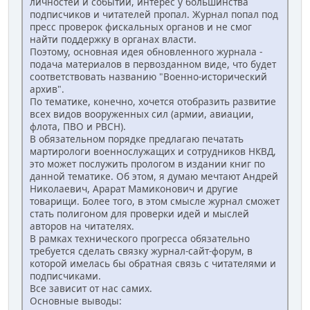
личностей и событий, интерес у большинства
подписчиков и читателей пропал. Журнал попал под
пресс проверок фискальных органов и не смог
найти поддержку в органах власти.
Поэтому, основная идея обновленного журнала -
подача материалов в первозданном виде, что будет
соответствовать названию "Военно-исторический
архив".
По тематике, конечно, хочется отобразить развитие
всех видов вооруженных сил (армии, авиации,
флота, ПВО и РВСН).
В обязательном порядке предлагаю печатать
мартирологи военнослужащих и сотрудников НКВД,
это может послужить прологом в издании книг по
данной тематике. Об этом, я думаю мечтают Андрей
Николаевич, Арарат Мамиконович и другие
товарищи. Более того, в этом смысле журнал сможет
стать полигоном для проверки идей и мыслей
авторов на читателях.
В рамках технического прогресса обязательно
требуется сделать связку журнал-сайт-форум, в
которой имелась бы обратная связь с читателями и
подписчиками.
Все зависит от нас самих.
Основные выводы: