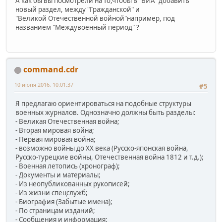
А как бы вы посмотрели на то,чтобы в "ВИА" добавить
новый раздел, между "Гражданской" и
"Великой Отечественной войной"например, под
названием "Междувоенный период" ?
command.cdr
10 июня 2016, 10:01:37
#5
Я предлагаю ориентироваться на подобные структуры
военных журналов. Однозначно должны быть разделы:
- Великая Отечественная война;
- Вторая мировая война;
- Первая мировая война;
- возможно войны до ХХ века (Русско-японская война,
Русско-турецкие войны, Отечественная война 1812 и т.д.);
- Военная летопись (хронограф);
- Документы и материалы;
- Из неопубликованных рукописей;
- Из жизни спецслужб;
- Биография (Забытые имена);
- По страницам изданий;
- Сообщения и информация;