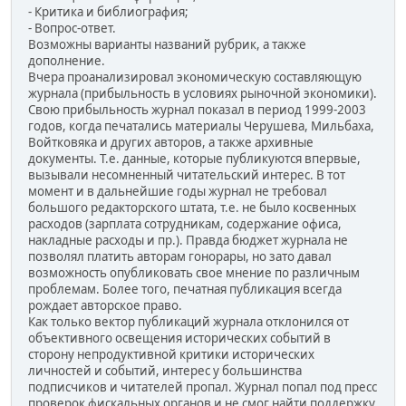
- Критика и библиография;
- Вопрос-ответ.
Возможны варианты названий рубрик, а также
дополнение.
Вчера проанализировал экономическую составляющую
журнала (прибыльность в условиях рыночной экономики).
Свою прибыльность журнал показал в период 1999-2003
годов, когда печатались материалы Черушева, Мильбаха,
Войтковяка и других авторов, а также архивные
документы. Т.е. данные, которые публикуются впервые,
вызывали несомненный читательский интерес. В тот
момент и в дальнейшие годы журнал не требовал
большого редакторского штата, т.е. не было косвенных
расходов (зарплата сотрудникам, содержание офиса,
накладные расходы и пр.). Правда бюджет журнала не
позволял платить авторам гонорары, но зато давал
возможность опубликовать свое мнение по различным
проблемам. Более того, печатная публикация всегда
рождает авторское право.
Как только вектор публикаций журнала отклонился от
объективного освещения исторических событий в
сторону непродуктивной критики исторических
личностей и событий, интерес у большинства
подписчиков и читателей пропал. Журнал попал под пресс
проверок фискальных органов и не смог найти поддержку