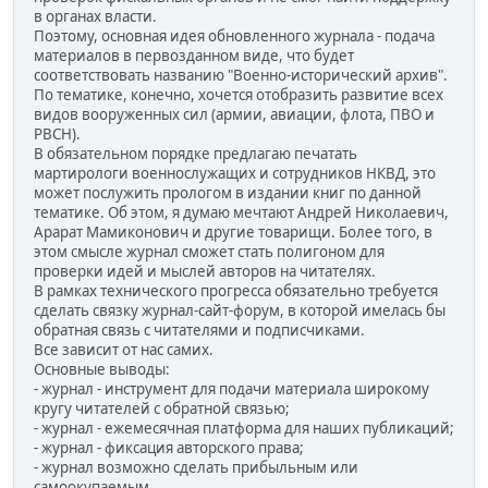
в органах власти.
Поэтому, основная идея обновленного журнала - подача
материалов в первозданном виде, что будет
соответствовать названию "Военно-исторический архив".
По тематике, конечно, хочется отобразить развитие всех
видов вооруженных сил (армии, авиации, флота, ПВО и
РВСН).
В обязательном порядке предлагаю печатать
мартирологи военнослужащих и сотрудников НКВД, это
может послужить прологом в издании книг по данной
тематике. Об этом, я думаю мечтают Андрей Николаевич,
Арарат Мамиконович и другие товарищи. Более того, в
этом смысле журнал сможет стать полигоном для
проверки идей и мыслей авторов на читателях.
В рамках технического прогресса обязательно требуется
сделать связку журнал-сайт-форум, в которой имелась бы
обратная связь с читателями и подписчиками.
Все зависит от нас самих.
Основные выводы:
- журнал - инструмент для подачи материала широкому
кругу читателей с обратной связью;
- журнал - ежемесячная платформа для наших публикаций;
- журнал - фиксация авторского права;
- журнал возможно сделать прибыльным или
самоокупаемым.