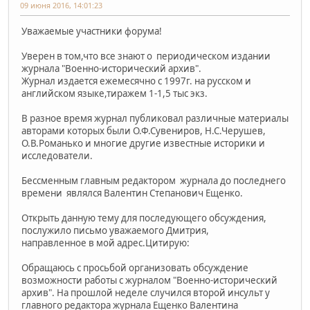
09 июня 2016, 14:01:23
Уважаемые участники форума!
Уверен в том,что все знают о периодическом издании
журнала "Военно-исторический архив".
Журнал издается ежемесячно с 1997г. на русском и
английском языке,тиражем 1-1,5 тыс экз.
В разное время журнал публиковал различные материалы
авторами которых были О.Ф.Сувениров, Н.С.Черушев,
О.В.Романько и многие другие известные историки и
исследователи.
Бессменным главным редактором журнала до последнего
времени являлся Валентин Степанович Ещенко.
Открыть данную тему для последующего обсуждения,
послужило письмо уважаемого Дмитрия,
направленное в мой адрес.Цитирую:
Обращаюсь с просьбой организовать обсуждение
возможности работы с журналом "Военно-исторический
архив". На прошлой неделе случился второй инсульт у
главного редактора журнала Ещенко Валентина