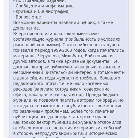
- По страницам изданий;
- Сообщения и информация;
- Критика и библиография;
- Вопрос-ответ.
Возможны варианты названий рубрик, а также
дополнение.
Вчера проанализировал экономическую
составляющую журнала (прибыльность в условиях
рыночной экономики). Свою прибыльность журнал
показал в период 1999-2003 годов, когда печатались
материалы Черушева, Мильбаха, Войтковяка и
других авторов, а также архивные документы. Т.е.
данные, которые публикуются впервые, вызывали
несомненный читательский интерес. В тот момент и
в дальнейшие годы журнал не требовал большого
редакторского штата, т.е. не было косвенных
расходов (зарплата сотрудникам, содержание
офиса, накладные расходы и пр.). Правда бюджет
журнала не позволял платить авторам гонорары, но
зато давал возможность опубликовать свое мнение
по различным проблемам. Более того, печатная
публикация всегда рождает авторское право.
Как только вектор публикаций журнала отклонился
от объективного освещения исторических событий
в сторону непродуктивной критики исторических