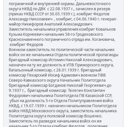
пограничной и внутренней охраны Дальневосточного
округа НКВД по ДВК с 22.08.1937 г., зачислен в резерв
(приказ НКВД СССР от 30.05.1939 г.), комбриг Федотов
Александр Николаевич , комбриг, с 04.06.1940 г. генерал-
майор Никифоров Анатолий Александрович.
Заместитель начальника управления комбриг Ковальков
Кузьма Корнеевич начальник 58-го Гродековского
Краснознаменного пограничного отряда им. Когановича,
комбриг Федоров
Военком-заместитель по политической части начальник
войск он же начальника Отдела политической пропаганды
бригадный комиссар Истомин Николай Александрович,
назначен на ту же должность в УПВ Приморского округа,
батальонный комиссар, с 28.01.1939 г. бригадный
комиссар Пекарский Иосиф Адамович военком ПВВ
Северо-Кавказского округа Начальник Политотдела
бригадный комиссар Богданов Николай Георгиевич до
9.1937 г., бригадный комиссар Телегин Константин
Федорович начальника Политотдела ПВ Казахской ССР,
убыл на должность 5-го Отдела Политуправления войск
НКВД, с 19.07.1939 г. назначен начальником Политотдела
войск НКВД Московского округа, заместитель начальника
Политотдела округа полковой комиссар Вошенко.
Заместитель по разведке начальника войск он же
начальник 5-го Отдела комбриг Федотов, полковник