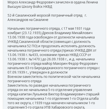
Мороз Александр Федорович зачислен в ордена Ленина
Высшую Школу Войск НКВД
52-й Сахалинский морской пограничный отряд г.
Александров на Сахалине
Начальник пограничного отряда, с 17 мая 1931 года
комбриг (23.12.1935) Дреков Владимир Михайлович
13.06.1938 года освобожден от должности начальника
УНКВД Сахалинской области (совмещал с должность
начальника 52 ПО) и продолжать исполнять должность
начальника пограничного отряда (приказ УНКВД ДВК от
13.06.1938 г. №433, основании приказ НКВД СССР от
13.06.1938 г. №1470 ) до 26.09.1938 г., и.д. начальника
пограничного отряда майор Махорин Федор Федорович
начальник 63-го Биродиджанского пограничного отряда с
07.09.1939 г., утвержден в должности
Военком-заместитель по политической части начальника
пограничного отряда
Заместитель по разведке начальника пограничного
отряда он же начальника 5-го отделения управления
отряда капитан Лукьянов Виктор Владимирович старший
помощник начальника 1-го отделения 1-го Отдела штаба
того же округа, с 1939 года назначен начальником 1-го
отделения 5-го отдела УПВ Хабаровского округа,