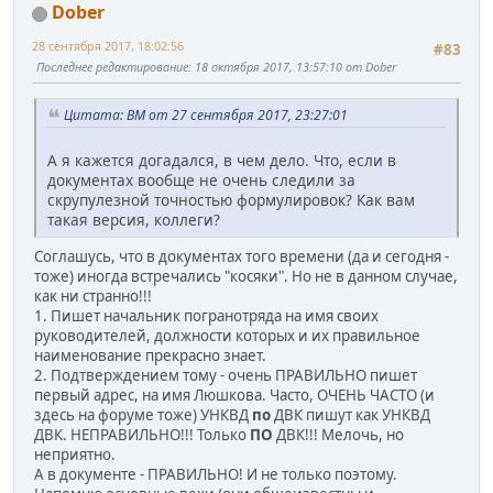
Dober
28 сентября 2017, 18:02:56
#83
Последнее редактирование
: 18 октября 2017, 13:57:10 от Dober
Цитата: BM от 27 сентября 2017, 23:27:01
А я кажется догадался, в чем дело. Что, если в
документах вообще не очень следили за
скрупулезной точностью формулировок? Как вам
такая версия, коллеги?
Соглашусь, что в документах того времени (да и сегодня -
тоже) иногда встречались "косяки". Но не в данном случае,
как ни странно!!!
1. Пишет начальник погранотряда на имя своих
руководителей, должности которых и их правильное
наименование прекрасно знает.
2. Подтверждением тому - очень ПРАВИЛЬНО пишет
первый адрес, на имя Люшкова. Часто, ОЧЕНЬ ЧАСТО (и
здесь на форуме тоже) УНКВД
по
ДВК пишут как УНКВД
ДВК. НЕПРАВИЛЬНО!!! Только
ПО
ДВК!!! Мелочь, но
неприятно.
А в документе - ПРАВИЛЬНО! И не только поэтому.