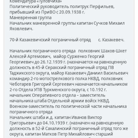
Комендатура «Туловчиха»
Политический руководитель политрук Перфильев,
прибывший из ПриВО с 20.09.1938 г.
Маневренная группа
Начальник маневренной группы капитан Сучков Михаил
Яковлевич.
70-й Казакевичский пограничный отряд с. Казакевеч.
Начальник пограничного отряда полковник Шахов-Шкет
Алексей Артемович, майор Сурженко Георгий
Георгиевич до 26.12.1939 г. (назначается на равноценную
должность в 45-й Серахский пограничный отряд ПВ
Таджикского округа, майор Казакевич Даниил Васильевич
командир 2-го мотострелкового полка НКВД, полковник
Чеботарев Григорий Сергеевич назначается начальником
2-го Отдела УПВ Туркменского округа, с 10.192 г.
начальник Оперативного отдела – заместитель
начальника штаба Отдельной армии войск НКВД.
Военком-заместитель по политической части начальника
пограничного отряда
Начальник штаба и.д. капитан Иванов Виктор
Григорьевич до 04.10.1939 г. (назначен на равноценную
должность в 52-й Сахалинский пограничный отряд того же
округа, капитан Матков Петр Михайлович старший