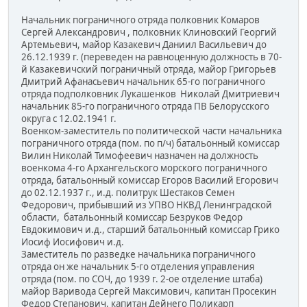
Начальник пограничного отряда полковник Комаров
Сергей Александрович , полковник Клиновский Георгий
Артемьевич, майор Казакевич Даниил Васильевич до
26.12.1939 г. (переведен на равноценную должность в 70-
й Казакевичский пограничный отряда, майор Григорьев
Дмитрий Афанасьевич начальник 65-го пограничного
отряда подполковник Лукашенков Николай Дмитриевич
начальник 85-го пограничного отряда ПВ Белорусского
округа с 12.02.1941 г.
Военком-заместитель по политической части начальника
пограничного отряда (пом. по п/ч) батальонный комиссар
Вилин Николай Тимофеевич назначен на должность
военкома 4-го Архангельского морского пограничного
отряда, батальонный комиссар Егоров Василий Егорович
до 02.12.1937 г., и.д. политрук Шестаков Семен
Федорович, прибывший из УПВО НКВД Ленинградской
области, батальонный комиссар Безруков Федор
Евдокимович и.д., старший батальонный комиссар Грико
Иосиф Иосифович и.д.
Заместитель по разведке начальника пограничного
отряда он же начальник 5-го отделения управления
отряда (пом. по СОЧ, до 1939 г. 2-ое отделение штаба)
майор Варивода Сергей Максимович, капитан Просекин
Федор Степанович, капитан Дейнего Поликарп