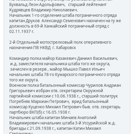
Бухвальд Леон Адольфович, старший лейтенант
Кудрявцев Владимир Николаевич.
Начальник 1-го отделения штаба пограничного отряда
капитан Друков Александр Семенович назначен на ту же
должность в 69-й Ханкайский пограничный отряд с
02.11.1937 г.
2-й Отдельный мотострелковый полк оперативного
назначения ПВ НКВД г. Хабаровск
Командир полка майор Казакевич Даниил Васильевич,
и.д. заместителя начальника штаба того же округа,
зачислен в резерв , майор Мышко Павел Ильич
начальник штаба 78-го Кумарского пограничного отряда
того же округа.
Военком полка батальонный комиссар Чурилов Андриан
Григорьевич избран отв. секретарем Окружной
партийной комиссии с 10.06.1938 г., старший политрук
Погребняк Маркиан Петрович, врид батальонный
комиссар Куценко Михаил Петрович быв. отв. секретарь
партбюро ВКП(б) с 16.05.1938 г.
Начальник штаба капитан Минаев Анатолий
Владимирович начальник штаба 3-й Уссурийской ж.д.
бригады с 21.09.1938 г., капитан Катин Михаил
Степанович.