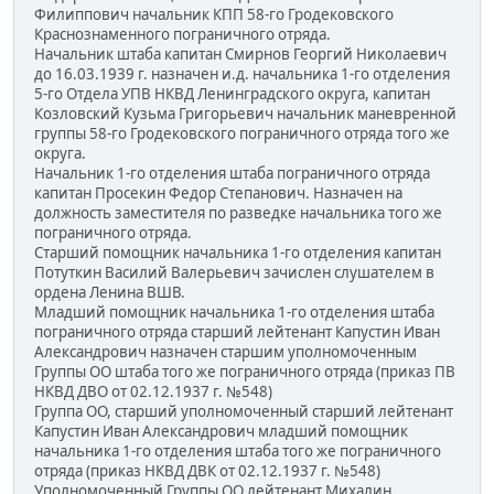
Филиппович начальник КПП 58-го Гродековского
Краснознаменного пограничного отряда.
Начальник штаба капитан Смирнов Георгий Николаевич
до 16.03.1939 г. назначен и.д. начальника 1-го отделения
5-го Отдела УПВ НКВД Ленинградского округа, капитан
Козловский Кузьма Григорьевич начальник маневренной
группы 58-го Гродековского пограничного отряда того же
округа.
Начальник 1-го отделения штаба пограничного отряда
капитан Просекин Федор Степанович. Назначен на
должность заместителя по разведке начальника того же
пограничного отряда.
Старший помощник начальника 1-го отделения капитан
Потуткин Василий Валерьевич зачислен слушателем в
ордена Ленина ВШВ.
Младший помощник начальника 1-го отделения штаба
пограничного отряда старший лейтенант Капустин Иван
Александрович назначен старшим уполномоченным
Группы ОО штаба того же пограничного отряда (приказ ПВ
НКВД ДВО от 02.12.1937 г. №548)
Группа ОО, старший уполномоченный старший лейтенант
Капустин Иван Александрович младший помощник
начальника 1-го отделения штаба того же пограничного
отряда (приказ НКВД ДВК от 02.12.1937 г. №548)
Уполномоченный Группы ОО лейтенант Михалин