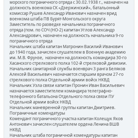
морского пограничного отряда с 30.02.1938 г., назначен на
должность военкома СК «Дзержинский», батальонный
комиссар Рушев Александр Иванович назначен врид
военкома штаба ПВ Бурят-Монгольского округа
Заместитель по разведке начальника пограничного
отряда (пом. по СОЧ (НО-2) капитан Углов Александр
Александрович, назначен на должность начальника 9-го
пограничного отряда
Начальник штаба капитан Матронин Василий Иванович
до 1940 года, зачислен слушателем в Военную академию
им. М.В. Фрунзе, назначен на должность командира 30-го
Хасанского стрелкового полка 102-й стрелковой дивизии.
Начальник санитарной службы военврач 3 ранга Беляков
Алексей Васильевич назначается старшим врачом 27-го
стрелкового полка Отдельной армии войск НКВД
Начальник Узла связи капитан Пронин Иван Васильевич
назначается заместителем командира телеграфно-
телефонного батальона Отдельного полка связи ПУ
Отдельной армии войск НКВД
Начальник маневренной группы капитан Дмитриев.
Пограничные комендатуры
Комендант пограничного участка капитан Колещук Яков
Антонович зачислен слушателем ордена Ленина ВШВ
НКВД
Начальник штаба пограничной комендатуры капитан