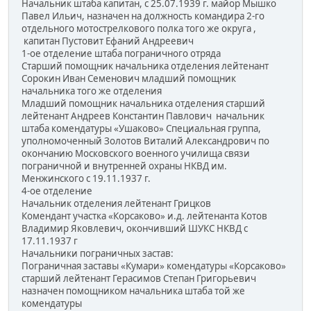
Начальник штаба капитан, с 25.07.1939 г. майор Мышко
Павел Ильич, назначен на должность командира 2-го
отдельного мотострелкового полка того же округа ,
капитан Пустовит Ефаний Андреевич
1-ое отделение штаба пограничного отряда
Старший помощник начальника отделения лейтенант
Сорокин Иван Семенович младший помощник
начальника того же отделения
Младший помощник начальника отделения старший
лейтенант Андреев Константин Павлович начальник
штаба комендатуры «Ушаково» Специальная группа,
уполномоченный Золотов Виталий Александрович по
окончанию Московского военного училища связи
пограничной и внутренней охраны НКВД им.
Менжинского с 19.11.1937 г.
4-ое отделение
Начальник отделения лейтенант Грицков
Комендант участка «Корсаково» и.д. лейтенанта Котов
Владимир Яковлевич, окончивший ШУКС НКВД с
17.11.1937 г
Начальники пограничных застав:
Пограничная заставы «Кумари» комендатуры «Корсаково»
старший лейтенант Герасимов Степан Григорьевич
назначен помощником начальника штаба той же
комендатуры