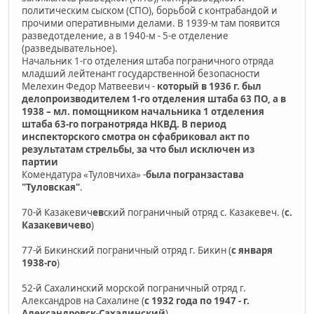
политическим сыском (СПО), борьбой с контрабандой и
прочими оперативными делами. В 1939-м там появится
разведотделение, а в 1940-м - 5-е отделение
(разведывательное).
Начальник 1-го отделения штаба пограничного отряда
младший лейтенант государственной безопасности
Мелехин Федор Матвеевич -
который в 1936 г. был
делопроизводителем 1-го отделения штаба 63 ПО, а в
1938 – мл. помощником начальника 1 отделения
штаба 63-го погранотряда НКВД. В период
инспекторского смотра он сфабриковал акт по
результатам стрельбы, за что был исключен из
партии
Комендатура «Туловчиха» -
была
погранзастава
"Туловская"
.
70-й Казакевич
ев
ский пограничный отряд с. Казакевеч. (
с.
Казакевичево
)
77-й Бикинский пограничный отряд г. Бикин (
с января
1938-го
)
52-й Сахалинский морской пограничный отряд г.
Александров на Сахалине (
с 1932 года по 1947 - г.
Александровск-Сахалинский
)