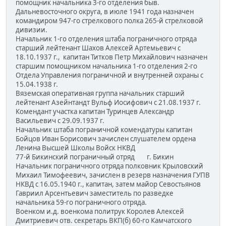
помощник начальника 3-го отделения быв.
Дальневосточного округа, в июле 1941 года назначен
командиром 947-го стрелкового полка 265-й стрелковой
дивизии.
Начальник 1-го отделения штаба пограничного отряда
старший лейтенант Шахов Алексей Артемьевич с
18.10.1937 г., капитан Титков Петр Михайлович назначен
старшим помощником начальника 1-го отделения 2-го
Отдела Управления пограничной и внутренней охраны с
15.04.1938 г.
Вяземская оперативная группа начальник старший
лейтенант Азейнтандт Вульф Иосифович с 21.08.1937 г.
Комендант участка капитан Туринцев Александр
Васильевич с 29.09.1937 г.
Начальник штаба пограничной комендатуры капитан
Бойцов Иван Борисович зачислен слушателем ордена
Ленина Высшей Школы Войск НКВД
77-й Бикинский пограничный отряд г. Бикин
Начальник пограничного отряда полковник Крыловский
Михаил Тимофеевич, зачислен в резерв назначения ГУПВ
НКВД с 16.05.1940 г., капитан, затем майор Севостьянов
Гавриил Арсентьевич заместитель по разведке
начальника 59-го пограничного отряда.
Военком и.д. военкома политрук Королев Алексей
Дмитриевич отв. секретарь ВКП(б) 60-го Камчатского