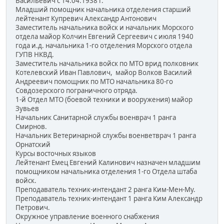
Васильевич с 14.04.1938 г.
Младший помощник начальника отделения старший
лейтенант Купревич Александр Антонович
Заместитель начальника войск и начальник Морского
отдела майор Колчин Евгений Сергеевич с июля 1940
года и.д. начальника 1-го отделения Морского отдела
ГУПВ НКВД.
Заместитель начальника войск по МТО врид полковник
Котелевский Иван Павлович, майор Волков Василий
Андреевич помощник по МТО начальника 80-го
Совдозерского пограничного отряда.
1-й Отдел МТО (боевой техники и вооружения) майор
Зувьев
Начальник Санитарной службы военврач 1 ранга
Смирнов.
Начальник Ветеринарной службы военветврач 1 ранга
Орнатский
Курсы восточных языков
Лейтенант Емец Евгений Калинович назначен младшим
помощником начальника отделения 1-го Отдела штаба
войск.
Преподаватель техник-интендант 2 ранга Ким-Мен-Му.
Преподаватель техник-интендант 1 ранга Ким Александр
Петрович.
Окружное управление военного снабжения