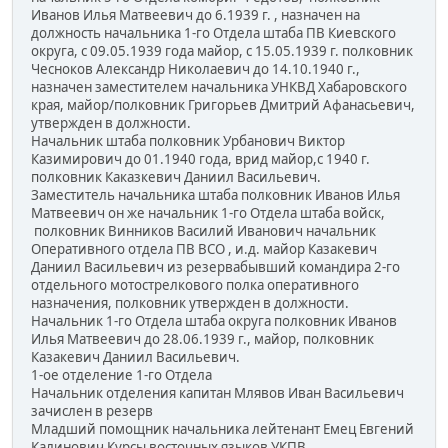
Иванов Илья Матвеевич до 6.1939 г. , назначен на
должность начальника 1-го Отдела штаба ПВ Киевского
округа, с 09.05.1939 года майор, с 15.05.1939 г. полковник
Чесноков Александр Николаевич до 14.10.1940 г.,
назначен заместителем начальника УНКВД Хабаровского
края, майор/полковник Григорьев Дмитрий Афанасьевич,
утвержден в должности.
Начальник штаба полковник Урбанович Виктор
Казимирович до 01.1940 года, врид майор,с 1940 г.
полковник Каказкевич Даниил Васильевич.
Заместитель начальника штаба полковник Иванов Илья
Матвеевич он же начальник 1-го Отдела штаба войск,
полковник Винников Василий Иванович начальник
Оперативного отдела ПВ ВСО , и.д. майор Казакевич
Даниил Васильевич из резервабывший командира 2-го
отдельного мотострелкового полка оперативного
назначения, полковник утвержден в должности.
Начальник 1-го Отдела штаба округа полковник Иванов
Илья Матвеевич до 28.06.1939 г., майор, полковник
Казакевич Даниил Васильевич.
1-ое отделение 1-го Отдела
Начальник отделения капитан Млявов Иван Васильевич
зачислен в резерв
Младший помощник начальника лейтенант Емец Евгений
Калинович Курсы восточных языков УКПВ.