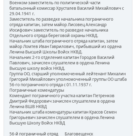
Военком-заместитель по политической части
батальонный комиссар Хрусталев Василий Михайлович с
29.04.1941 г.
Заместитель по разведке начальника пограничного
отряда капитан, затем майор Лисовец Александр
Иосифович заместитель по разведке начальника
Отдельного отряда береговой охраны НКВД.
Начальник штаба пограничного отряда капитан, затем
майор Ломтев Иван Гаврилович, прибывший из ордена
Ленина Высшей Школы Войск НКВД.
Начальник 2-го отделения капитан Городов Василий
Павлович, зачислен слушателем в ордена Ленина
Высшую школу войск НКВД.
Группа ОО, старший уполномоченный лейтенант Михалин
Григорий Михайлович уполномоченный группы ОО штаба
56-го пограничного отряда с 01.11.1937 г.
Пограничные комендатуры
Комендант пограничного участка капитан Петренков
Дмитрий Федорович зачислен слушателем в ордена
Ленина ВШВ НКВД
Начальник штаба комендатуры капитан Красов Семен
Григорьевич зачислен слушателем в ордена Ленина
Высшую Школу Войск НКВД
56-й пограничный отряд Благовещенск