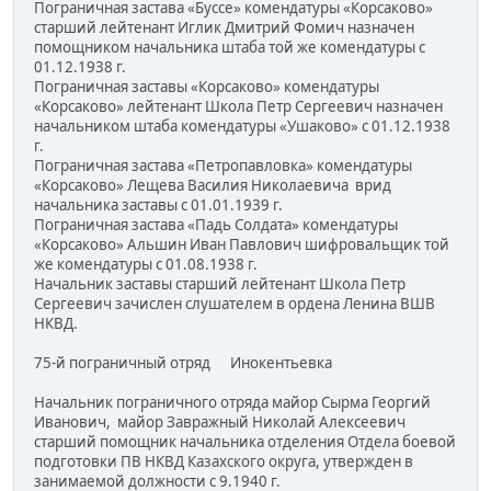
Пограничная застава «Буссе» комендатуры «Корсаково»
старший лейтенант Иглик Дмитрий Фомич назначен
помощником начальника штаба той же комендатуры с
01.12.1938 г.
Пограничная заставы «Корсаково» комендатуры
«Корсаково» лейтенант Школа Петр Сергеевич назначен
начальником штаба комендатуры «Ушаково» с 01.12.1938
г.
Пограничная застава «Петропавловка» комендатуры
«Корсаково» Лещева Василия Николаевича врид
начальника заставы с 01.01.1939 г.
Пограничная застава «Падь Солдата» комендатуры
«Корсаково» Альшин Иван Павлович шифровальщик той
же комендатуры с 01.08.1938 г.
Начальник заставы старший лейтенант Школа Петр
Сергеевич зачислен слушателем в ордена Ленина ВШВ
НКВД.
75-й пограничный отряд Инокентьевка
Начальник пограничного отряда майор Сырма Георгий
Иванович, майор Завражный Николай Алексеевич
старший помощник начальника отделения Отдела боевой
подготовки ПВ НКВД Казахского округа, утвержден в
занимаемой должности с 9.1940 г.