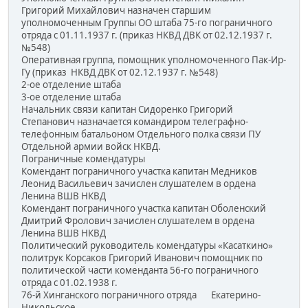
Григорий Михайлович назначен старшим
уполномоченным Группы ОО штаба 75-го пограничного
отряда с 01.11.1937 г. (приказ НКВД ДВК от 02.12.1937 г.
№548)
Оперативная группа, помощник уполномоченного Пак-Ир-
Гу (приказ НКВД ДВК от 02.12.1937 г. №548)
2-ое отделение штаба
3-ое отделение штаба
Начальник связи капитан Сидоренко Григорий
Степанович назначается командиром телеграфно-
телефонным батальоном Отдельного полка связи ПУ
Отдельной армии войск НКВД.
Пограничные комендатуры
Комендант пограничного участка капитан Медников
Леонид Васильевич зачислен слушателем в ордена
Ленина ВШВ НКВД
Комендант пограничного участка капитан Оболенский
Дмитрий Фролович зачислен слушателем в ордена
Ленина ВШВ НКВД
Политический руководитель комендатуры «Касаткино»
политрук Корсаков Григорий Иванович помощник по
политической части коменданта 56-го пограничного
отряда с 01.02.1938 г.
76-й Хинганского пограничного отряда Екатерино-
Никольское.