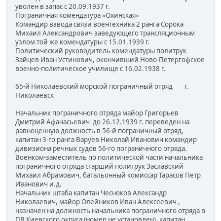
уволен в запас с 20.09.1937 г.
Пограничная комендатура «Охинская»
Командир взвода связи воентехника 2 ранга Сорока
Михаил Александрович заведующего трансляционным
узлом той же комендатуры с 15.01.1939 г.
Политический руководитель комендатуры политрук
Зайцев Иван Устинович, окончивший Ново-Петергофское
военно-политическое училище с 16.02.1938 г.
65-й Николаевский морской пограничный отряд г.
Николаевск
Начальник пограничного отряда майор Григорьев
Дмитрий Афанасьевич до 26.12.1939 г. переведен на
равноценную должность в 56-й пограничный отряд,
капитан 3-го ранга Варуев Николай Иванович командир
дивизиона речных судов 56-го пограничного отряда.
Военком-заместитель по политической части начальника
пограничного отряда старший политрук Заславский
Михаил Абрамович, батальонный комиссар Тарасов Петр
Иванович и.д.
Начальник штаба капитан Чесноков Александр
Николаевич, майор Олейников Иван Алексеевич ,
назначен на должность начальника пограничного отряда в
ПВ Киевского округа (номер не установлен), капитан