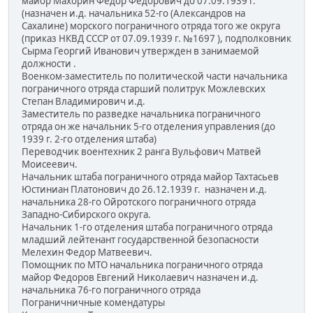
майор Махорин Федор Федорович до 07.09.1939 г.
(назначен и.д. начальника 52-го (Александров на
Сахалине) морского пограничного отряда того же округа
(приказ НКВД СССР от 07.09.1939 г. №1697 ), подполковник
Сырма Георгий Иванович утвержден в занимаемой
должности .
Военком-заместитель по политической части начальника
пограничного отряда старший политрук Можлевских
Степан Владимирович и.д.
Заместитель по разведке начальника пограничного
отряда он же начальник 5-го отделения управления (до
1939 г. 2-го отделения штаба)
Переводчик воентехник 2 ранга Вульфович Матвей
Моисеевич.
Начальник штаба пограничного отряда майор Тахтасьев
Юстиниан Платонович до 26.12.1939 г. назначен и.д.
начальника 28-го Ойротского пограничного отряда
Западно-Сибирского округа.
Начальник 1-го отделения штаба пограничного отряда
младший лейтенант государственной безопасности
Мелехин Федор Матвеевич.
Помощник по МТО начальника пограничного отряда
майор Федоров Евгений Николаевич назначен и.д.
начальника 76-го пограничного отряда
Пограничничные комендатуры