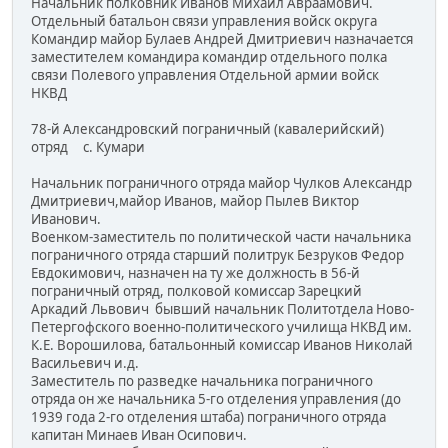
Начальник полковник Иванов Михаил Авраамович.
Отдельный батальон связи управления войск округа
Командир майор Булаев Андрей Дмитриевич назначается
заместителем командира командир отдельного полка
связи Полевого управления Отдельной армии войск
НКВД
78-й Александровский пограничный (кавалерийский)
отряд с. Кумари
Начальник пограничного отряда майор Чулков Александр
Дмитриевич,майор Иванов, майор Пылев Виктор
Иванович.
Военком-заместитель по политической части начальника
пограничного отряда старший политрук Безруков Федор
Евдокимович, назначен на ту же должность в 56-й
пограничный отряд, полковой комиссар Зарецкий
Аркадий Львович бывший начальник Политотдела Ново-
Петергофского военно-политического училища НКВД им.
К.Е. Ворошилова, батальонный комиссар Иванов Николай
Васильевич и.д.
Заместитель по разведке начальника пограничного
отряда он же начальника 5-го отделения управления (до
1939 года 2-го отделения штаба) пограничного отряда
капитан Минаев Иван Осипович.