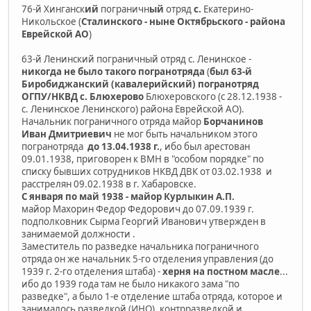
76-й Хинганск
ий
пограничн
ый
отряд
с.
Екатерино-
Никольское (
Сталинского - ныне Октябрьского - района
Еврейской АО
)
63-й Ленинский пограничный отряд с. Ленинское -
никогда не было такого погранотряда
(
был 63-й
Биробиджанский (кавалерийский) погранотряд
ОГПУ/НКВД с. Блюхерово
Блюхеровского (с 28.12.1938 -
с. Ленинское Ленинского) района Еврейской АО).
Начальник пограничного отряда майор
Борчанинов
Иван Дмитриевич
не мог быть начальником этого
погранотряда
до 13.04.1938 г.
, ибо был арестован
09.01.1938, приговорен к ВМН в "особом порядке" по
списку бывших сотрудников НКВД ДВК от 03.02.1938 и
расстрелян 09.02.1938 в г. Хабаровске.
С января по май 1938 - майор Курлыкин А.П.
майор Махорин Федор Федорович до 07.09.1939 г.
подполковник Сырма Георгий Иванович утвержден в
занимаемой должности .
Заместитель по разведке начальника пограничного
отряда он же начальник 5-го отделения управления (до
1939 г. 2-го отделения штаба) -
херня на постном масле
...
ибо до 1939 года там не было никакого зама "по
разведке", а было 1-е отделение штаба отряда, которое и
занималось разведкой (ИНО), контрразведкой и