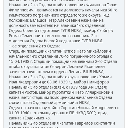
Начальник 2-го Отдела штаба полковник Филиппов Тарас
Филиппович, назначается на должность начальника 60-го
Камчатского пограничного отряда того же округа, и.д.
полковник Балашов Петр Алексеевич назначен на
должность заместителя начальника 1-го отделения
Отдела боевой подготовки ГУПВ НКВД, майор Скобцов
Роман Семенович заместитель начальника 2-го
отделения Отдела боевой подготовки ГУПВ НКВД.
1-ое отделения 2-го Отдела
Старший помощник капитан Титков Петр Михайлович
начальник 1-го отделения 70-го пограничного отряда с
15.04.1938 г. Старший помощник начальника 2-го Отдела
штаба округа капитан Северин Леонтий Яковлевич
зачислен слушателем в ордена Ленина ВШВ НКВД.
Начальник 3-го Отдела штаба округа полковник Хомич
Иван Федорович до 08.06.1939 г., майор Никифоров
Начальник 5-го отдела (связи, с 1939 года 3-й Отдел)
капитан Ростов, майор Куропаткин Петр Илларионович
назначается старшим помощником начальника Отдела
связи штаба Отдельной армии войск НКВД
Отдел по начсоставу майор Сорокин Николай Андреевич с
01.03.1940 г. откомандирован в ПВ НКВД БССР, врид
капитан Евдокименко.
Начальник 2-го отделения капитан Гаврилов Константин