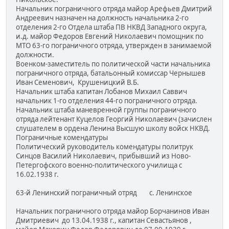
Начальник пограничного отряда майор Арефьев Дмитрий
Андреевич назначен на должность начальника 2-го
отделения 2-го Отдела штаба ПВ НКВД Западного округа,
и.д. майор Федоров Евгений Николаевич помощник по
МТО 63-го пограничного отряда, утвержден в занимаемой
должности.
Военком-заместитель по политической части начальника
пограничного отряда, батальонный комиссар Чернышев
Иван Семенович, Крушеницкий В.Б.
Начальник штаба капитан Лобанов Михаил Саввич
начальник 1-го отделения 44-го пограничного отряда.
Начальник штаба маневренной группы пограничного
отряда лейтенант Куцелов Георгий Николаевич (зачислен
слушателем в ордена Ленина Высшую школу войск НКВД.
Пограничные комендатуры
Политический руководитель комендатуры политрук
Синцов Василий Николаевич, прибывший из Ново-
Петергофского военно-политического училища с
16.02.1938 г.
63-й Ленинский пограничный отряд с. Ленинское
Начальник пограничного отряда майор Борчанинов Иван
Дмитриевич до 13.04.1938 г., капитан Севастьянов ,