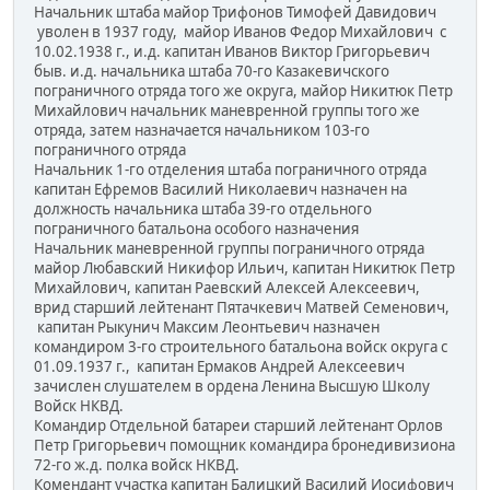
Начальник штаба майор Трифонов Тимофей Давидович
уволен в 1937 году, майор Иванов Федор Михайлович с
10.02.1938 г., и.д. капитан Иванов Виктор Григорьевич
быв. и.д. начальника штаба 70-го Казакевичского
пограничного отряда того же округа, майор Никитюк Петр
Михайлович начальник маневренной группы того же
отряда, затем назначается начальником 103-го
пограничного отряда
Начальник 1-го отделения штаба пограничного отряда
капитан Ефремов Василий Николаевич назначен на
должность начальника штаба 39-го отдельного
пограничного батальона особого назначения
Начальник маневренной группы пограничного отряда
майор Любавский Никифор Ильич, капитан Никитюк Петр
Михайлович, капитан Раевский Алексей Алексеевич,
врид старший лейтенант Пятачкевич Матвей Семенович,
капитан Рыкунич Максим Леонтьевич назначен
командиром 3-го строительного батальона войск округа с
01.09.1937 г., капитан Ермаков Андрей Алексеевич
зачислен слушателем в ордена Ленина Высшую Школу
Войск НКВД.
Командир Отдельной батареи старший лейтенант Орлов
Петр Григорьевич помощник командира бронедивизиона
72-го ж.д. полка войск НКВД.
Комендант участка капитан Балицкий Василий Иосифович