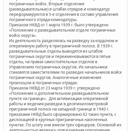
пограничных войск. Вторые отделения
(разведывательные) в штабах отрядов и комендатур
переформируются в 5-е отделения в составе управления
пограничного отряда-комендатуры.
Приказом НКВД от 1 марта 1939 г. было утверждено
«Положение о разведывательном отделе пограничных
войск округа».
Их деятельность разделялась на разведку за кордоном и
оперативную работу в приграничной полосе. В 1939 г.
разведывательные отделы выводятся из штабов
пограничных округов и переименовываются в пятые
отделы, на правах самостоятельных отделов в
Управлениях пограничных округов. Их начальники
становятся заместителями по разведке начальников войск
пограничных округов. Аналогичные изменения
произошли в пограничных отрядах.
Приказом НКВД от 23 марта 1939 г. утверждено
«Положение о дополнительном разведывательном
пункте на границе». Для активизации оперативной
работы и ведения разведки в десятикилометровой
приграничной полосе на западной границе в 1940 г.
приказами НКВД было сформировано 62 таких пункта, с
дислокацией в крупных приграничных населенных
пунктах. По штату они имели трех офицеров. Основной их
деятельностью являлась повседневная оперативная