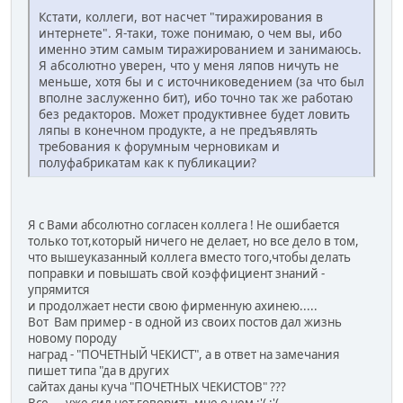
Кстати, коллеги, вот насчет "тиражирования в
интернете". Я-таки, тоже понимаю, о чем вы, ибо
именно этим самым тиражированием и занимаюсь.
Я абсолютно уверен, что у меня ляпов ничуть не
меньше, хотя бы и с источниковедением (за что был
вполне заслуженно бит), ибо точно так же работаю
без редакторов. Может продуктивнее будет ловить
ляпы в конечном продукте, а не предъявлять
требования к форумным черновикам и
полуфабрикатам как к публикации?
Я с Вами абсолютно согласен коллега ! Не ошибается
только тот,который ничего не делает, но все дело в том,
что вышеуказанный коллега вместо того,чтобы делать
поправки и повышать свой коэффициент знаний -
упрямится
и продолжает нести свою фирменную ахинею.....
Вот Вам пример - в одной из своих постов дал жизнь
новому породу
наград - "ПОЧЕТНЫЙ ЧЕКИСТ", а в ответ на замечания
пишет типа "да в других
сайтах даны куча "ПОЧЕТНЫХ ЧЕКИСТОВ" ???