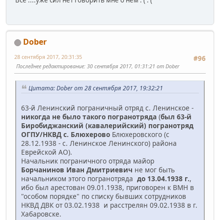
Все ....уже сил нет говорить мне о нем :'( :'(
Dober
28 сентября 2017, 20:31:35
#96
Последнее редактирование
: 30 сентября 2017, 01:31:21 от Dober
Цитата: Dober от 28 сентября 2017, 19:32:21
63-й Ленинский пограничный отряд с. Ленинское -
никогда не было такого погранотряда
(
был 63-й
Биробиджанский (кавалерийский) погранотряд
ОГПУ/НКВД с. Блюхерово
Блюхеровского (с
28.12.1938 - с. Ленинское Ленинского) района
Еврейской АО).
Начальник пограничного отряда майор
Борчанинов Иван Дмитриевич
не мог быть
начальником этого погранотряда
до 13.04.1938 г.
,
ибо был арестован 09.01.1938, приговорен к ВМН в
"особом порядке" по списку бывших сотрудников
НКВД ДВК от 03.02.1938 и расстрелян 09.02.1938 в г.
Хабаровске.