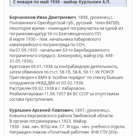
С января по май 1938 - майор Курлыкин А.П.
Борчанинов Иван Дмитриевич
, 1898, уроженец с.
Половинного Оренбургской губ., русский. Член ВКП(б).
Некоторое время – комендант погранучастка на одной из
погранкомендатур 56-го Благовещенского ПО.
В марте 1930 – пом. начальника Хабаровского
кавалерийского погранотряда по СОЧ.
На 07.09.1935 - начальник 63-го Биробиджанского
пограничного отряда (с. Блюхерово), майор (пр. 448-
31.05.1936).
Арестован 09.01.1938 за контрабандную деятельность,
затем обвинялся по ст.ст. 58-1б, 58-8, 58-11 УК РСФСР.
Приговорен к ВМН в "особом порядке" по списку бывших
сотрудников НКВД ДВК от 03.02.1938.
Расстрелян 09.02.1938 в г. Хабаровске.
Реабилитирован 11.06.1957 ВК ВС СССР за отсутствием
состава преступления.
Курлыкин Арсений Павлович
, 1897, уроженец с.
Ковылка Кирсановского района Тамбовской области.
В органах погранохраны с 1923. Майор.
1936 - зам. нач. ВПШ им. Г.Г. Ягоды - нач. учебного отдела.
Награжден знаком «Почетный работник ВЧК-ГПУ (XV)»