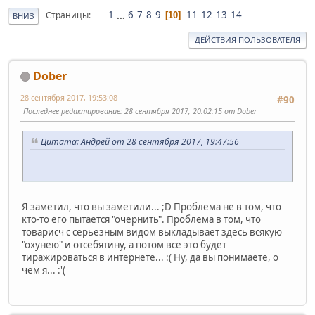
1
...
6
7
8
9
11
12
13
14
Страницы
10
ВНИЗ
ДЕЙСТВИЯ ПОЛЬЗОВАТЕЛЯ
Dober
28 сентября 2017, 19:53:08
#90
Последнее редактирование
: 28 сентября 2017, 20:02:15 от Dober
Цитата: Андрей от 28 сентября 2017, 19:47:56
Я заметил, что вы заметили... ;D Проблема не в том, что
кто-то его пытается "очернить". Проблема в том, что
товарисч с серьезным видом выкладывает здесь всякую
"охунею" и отсебятину, а потом все это будет
тиражироваться в интернете... :( Ну, да вы понимаете, о
чем я... :'(