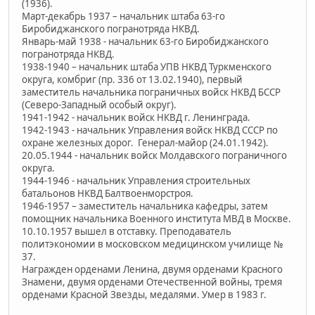
(1936).
Март-декабрь 1937 – начальник штаба 63-го
Биробиджанского погранотряда НКВД.
Январь-май 1938 - начальник 63-го Биробиджанского
погранотряда НКВД.
1938-1940 – начальник штаба УПВ НКВД Туркменского
округа, комбриг (пр. 336 от 13.02.1940), первый
заместитель начальника пограничных войск НКВД БССР
(Северо-Западный особый округ).
1941-1942 - начальник войск НКВД г. Ленинграда.
1942-1943 - начальник Управления войск НКВД СССР по
охране железных дорог. Генерал-майор (24.01.1942).
20.05.1944 - начальник войск Молдавского пограничного
округа.
1944-1946 - начальник Управления строительных
батальонов НКВД Балтвоенморстроя.
1946-1957 – заместитель начальника кафедры, затем
помощник начальника Военного института МВД в Москве.
10.10.1957 вышел в отставку. Преподаватель
политэкономии в московском медицинском училище №
37.
Награжден орденами Ленина, двумя орденами Красного
Знамени, двумя орденами Отечественной войны, тремя
орденами Красной Звезды, медалями. Умер в 1983 г.