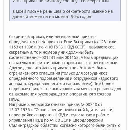
ИНО -приказ по личному составу - совсекретный.
в моей письме речь шла о секретности именно на
данный момент и на момент 90-х годов
Секретный приказ, или несекретный приказ -
определяется по № приказа. Если Вы приказ № 1231 или
1153 от 1936 г. (по ИНО ГУГБ НКВД СССР). называете сов.
секретными, то и номера у них должны быть
соответственно - 001231 или 001153. А Вы в предыдущих
постах указывали эти номера приказов, как несекретные.
Другое дело, что часть приказов по л/с может быть
ограниченного оглашения (только для сотрудников
определенного подразделения и сотрудников кадрового
аппарата, курировавшего это направление). Тем более
подобные приказы не высылались на места, в регионы для
ознакомления руководящего и оперативного состава
НКВД.
Например: нельзя же считать приказ № 00240 от
15.07.1936 г. "О повышении чекистской бдительности,
перестройке аппаратов НКВД и недостатках в работе
Управления НКВД по АЧК и ЗСК и Свердловской и
Сталинградской областям" согласно которого были сняты с