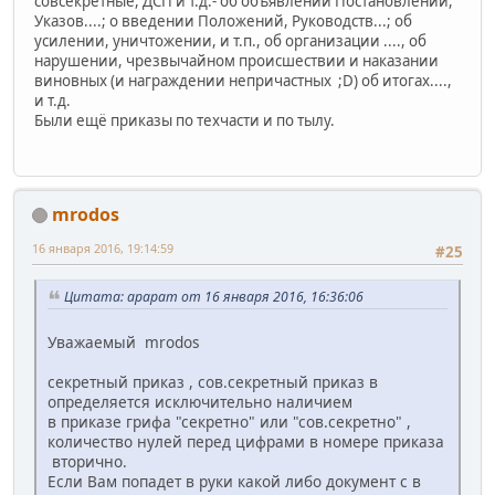
совсекретные, ДСП и т.д.- об объявлении Постановлений,
Указов....; о введении Положений, Руководств...; об
усилении, уничтожении, и т.п., об организации ...., об
нарушении, чрезвычайном происшествии и наказании
виновных (и награждении непричастных ;D) об итогах....,
и т.д.
Были ещё приказы по техчасти и по тылу.
mrodos
16 января 2016, 19:14:59
#25
Цитата: арарат от 16 января 2016, 16:36:06
Уважаемый mrodos
секретный приказ , сов.секретный приказ в
определяется исключительно наличием
в приказе грифа "секретно" или "сов.секретно" ,
количество нулей перед цифрами в номере приказа
вторично.
Если Вам попадет в руки какой либо документ с в