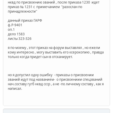
нквд по присвоению званий , после приказа 1230 идет
приказ № 1231 с примечанием "разослан по
принадлежности"
данный приказ ГАРФ
ф.Р-9401
оп.1
дело 1583
листы 323-326
я по-моему , этот приказ на форум выставлял , но ежели
кому интересно , могу выставить его ксерокопию , правда
только когда придет сын в отсканирует.
но я допустил одну ошибку - приказы о присвоении
званий идут под названием- о присвоениии спецзваний
нач.составу гугб нквд ссср , а не -по личному составу , как я
написал.