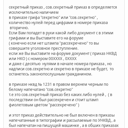
секретный приказ , сов.секретный приказ в определяется
исключительно наличием
в приказе грифа "секретно" или "сов.секретно" ,
количество нулей перед цифрами в номере приказа
вторично.
Если Вам попадет в руки какой либо документ с в этими
грифами и вы Выставите его на форуме
( конечно если нет штампа "рассекречено" то вы
совершите уголовное преступление.
если же Вы выставите на форуме документ ( приказ НКВД
или НКО ) с номером 00ХХХХ , 0ХХХХ
и даже с десятью нулями в начале номера приказа , но
надписи сов.секретно и секретно в приказе не будет, то
останетесь законопослушным гражданином.
в приказе нквд № 1231 в правом верхнем черным по
белому напечатано "сов.секретно"
т.е это сов.секретный приказ без каких либо нулей , ( в
последствии он был рассекречен и стоит штамп
фиолетовым цветом "рассекречено" )
и этот приказ действительно не был включен в приказы
напечатанные в типографии и рассылаемые по УНКВД , а
был напечатан на пишущей машинке , а в обших приказах