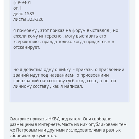
ф.Р-9401
оп.1
дело 1583
листы 323-326
я по-моему , этот приказ на форум выставлял , но
ежели кому интересно , могу выставить его
ксерокопию , правда только когда придет сын в
отсканирует.
но я допустил одну ошибку - приказы о присвоении
званий идут под названием- о присвоениии
спецзваний нач.составу гугб нквд ссср , а не -по
личному составу , как я написал.
Смотрите приказы НКВД под катом. Они свободно
размещены в Интернете. Часть из них опубликованы тем
же Петровым или другими исследователями в разных
сборниках документов.