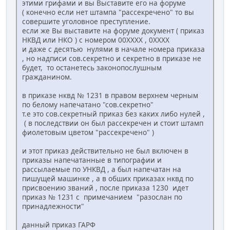
этими грифами и вы Выставите его на форуме
( конечно если нет штампа "рассекречено" то вы
совершите уголовное преступление.
если же Вы выставите на форуме документ ( приказ
НКВД или НКО ) с номером 00ХХХХ , 0ХХХХ
и даже с десятью нулями в начале номера приказа
, но надписи сов.секретно и секретно в приказе не
будет, то останетесь законопослушным
гражданином.
в приказе нквд № 1231 в правом верхнем черным
по белому напечатано "сов.секретно"
т.е это сов.секретный приказ без каких либо нулей ,
( в последствии он был рассекречен и стоит штамп
фиолетовым цветом "рассекречено" )
и этот приказ действительно не был включен в
приказы напечатанные в типографии и
рассылаемые по УНКВД , а был напечатан на
пишущей машинке , а в обших приказах нквд по
присвоению званий , после приказа 1230 идет
приказ № 1231 с примечанием "разослан по
принадлежности"
данный приказ ГАРФ