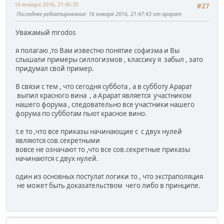
16 января 2016, 21:45:35
#27
Последнее редактирование
: 16 января 2016, 21:47:43 от арарат
Уважамый mrodos
я полагаю ,то Вам известно понятие софизма и Вы
слышали примеры силлогизмов , классику я забыл , зато
придумал свой пример.
В связи с тем , что сегодня суббота , а в субботу Арарат
выпил красного вина , а Арарат является участником
нашего форума , следовательно все участники нашего
форума по субботам пьют красное вино.
т.е то ,что все приказы начинающие с с двух нулей
являются сов.секретными
вовсе не означают то ,что все сов.секретные приказы
начинаются с двух нулей.
один из основных постулат логики то , что экстраполяция
не может быть доказательством чего либо в принципе.