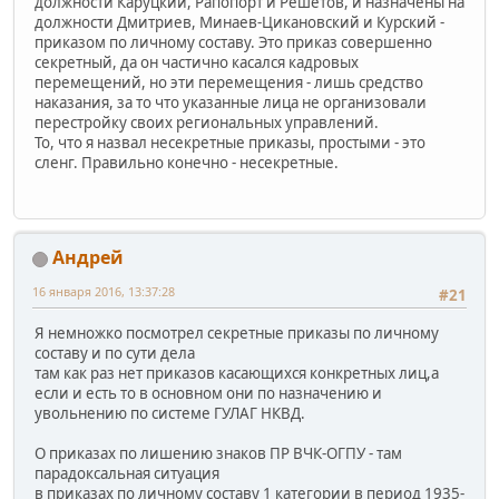
должности Каруцкий, Рапопорт и Решетов, и назначены на
должности Дмитриев, Минаев-Цикановский и Курский -
приказом по личному составу. Это приказ совершенно
секретный, да он частично касался кадровых
перемещений, но эти перемещения - лишь средство
наказания, за то что указанные лица не организовали
перестройку своих региональных управлений.
То, что я назвал несекретные приказы, простыми - это
сленг. Правильно конечно - несекретные.
Андрей
16 января 2016, 13:37:28
#21
Я немножко посмотрел секретные приказы по личному
составу и по сути дела
там как раз нет приказов касающихся конкретных лиц,а
если и есть то в основном они по назначению и
увольнению по системе ГУЛАГ НКВД.
О приказах по лишению знаков ПР ВЧК-ОГПУ - там
парадоксальная ситуация
в приказах по личному составу 1 категории в период 1935-