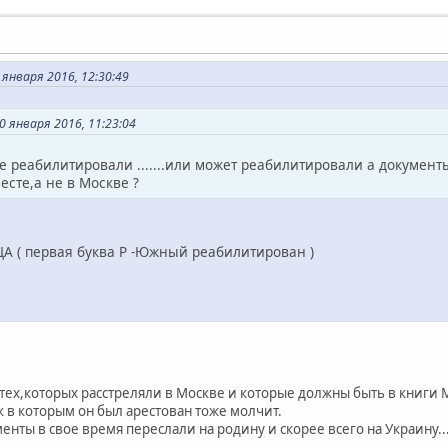
нваря 2016, 12:30:49
 января 2016, 11:23:04
не реабилитировали .......или может реабилитировали а документ
есте,а не в Москве ?
ЦА ( первая буква Р -Южный реабилитирован )
 тех,которых расстреляли в Москве и которые должны быть в книги
к в которым он был арестован тоже молчит.
енты в свое время переслали на родину и скорее всего на Украину...