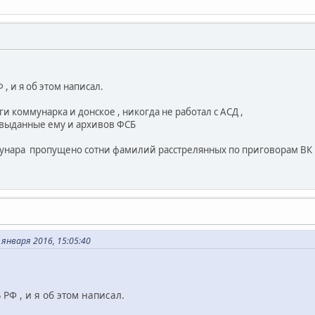
, и я об этом написал.
и коммунарка и донское , никогда не работал с АСД ,
 выданные ему и архивов ФСБ
мунара пропущено сотни фамилий расстрелянных по приговорам ВК
нваря 2016, 15:05:40
РФ , и я об этом написал.