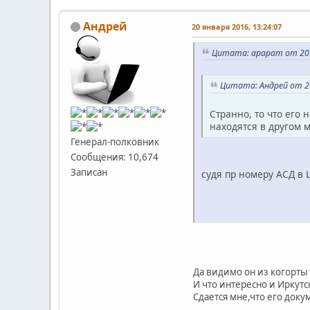
Андрей
20 января 2016, 13:24:07
Цитата: арарат от 20 я
Цитата: Андрей от 20
Странно, то что его 
находятся в другом м
Генерал-полковник
Сообщения: 10,674
Записан
судя пр номеру АСД в 
Да видимо он из когорты
И что интересно и Иркутс
Сдается мне,что его докум