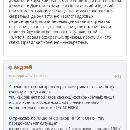
должности Каруцкий, Рапопорт и Решетов, и назначены на
должности Дмитриев, Минаев-Цикановский и Курский -
приказом по личному составу. Это приказ совершенно
секретный, да он частично касался кадровых
перемещений, но эти перемещения - лишь средство
наказания, за то что указанные лица не организовали
перестройку своих региональных управлений.
То, что я назвал несекретные приказы, простыми - это
сленг. Правильно конечно - несекретные.
Андрей
16 января 2016, 13:37:28
#21
Я немножко посмотрел секретные приказы по личному
составу и по сути дела
там как раз нет приказов касающихся конкретных лиц,а
если и есть то в основном они по назначению и
увольнению по системе ГУЛАГ НКВД.
О приказах по лишению знаков ПР ВЧК-ОГПУ - там
парадоксальная ситуация
в приказах по личному составу 1 категории в период 1935-