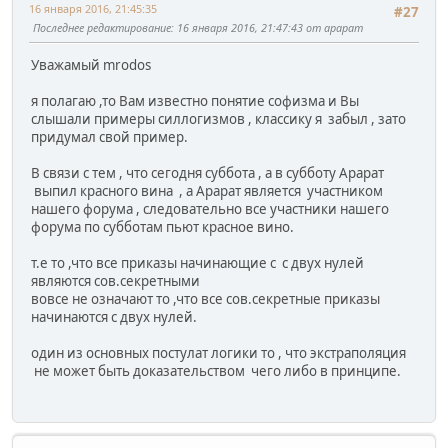
16 января 2016, 21:45:35
#27
Последнее редактирование
: 16 января 2016, 21:47:43 от арарат
Уважамый mrodos
я полагаю ,то Вам известно понятие софизма и Вы
слышали примеры силлогизмов , классику я забыл , зато
придумал свой пример.
В связи с тем , что сегодня суббота , а в субботу Арарат
выпил красного вина , а Арарат является участником
нашего форума , следовательно все участники нашего
форума по субботам пьют красное вино.
т.е то ,что все приказы начинающие с с двух нулей
являются сов.секретными
вовсе не означают то ,что все сов.секретные приказы
начинаются с двух нулей.
один из основных постулат логики то , что экстраполяция
не может быть доказательством чего либо в принципе.