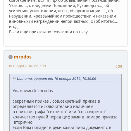
совсекретные, ДСП и т.д.- об объявлении Постановлений,
Указов....; о введении Положений, Руководств...; об
усилении, уничтожении, и т.п., об организации ...., об
нарушении, чрезвычайном происшествии и наказании
виновных (и награждении непричастных ;D) об итогах....,
и т.д.
Были ещё приказы по техчасти и по тылу.
mrodos
16 января 2016, 19:14:59
#25
Цитата: арарат от 16 января 2016, 16:36:06
Уважаемый mrodos
секретный приказ , сов.секретный приказ в
определяется исключительно наличием
в приказе грифа "секретно" или "сов.секретно" ,
количество нулей перед цифрами в номере приказа
вторично.
Если Вам попадет в руки какой либо документ с в