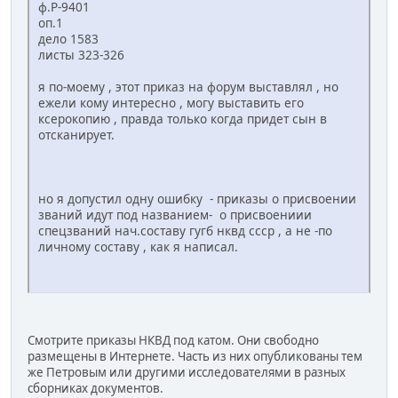
ф.Р-9401
оп.1
дело 1583
листы 323-326
я по-моему , этот приказ на форум выставлял , но
ежели кому интересно , могу выставить его
ксерокопию , правда только когда придет сын в
отсканирует.
но я допустил одну ошибку - приказы о присвоении
званий идут под названием- о присвоениии
спецзваний нач.составу гугб нквд ссср , а не -по
личному составу , как я написал.
Смотрите приказы НКВД под катом. Они свободно
размещены в Интернете. Часть из них опубликованы тем
же Петровым или другими исследователями в разных
сборниках документов.