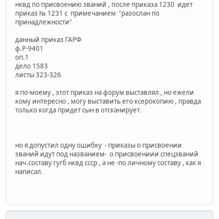
нквд по присвоению званий , после приказа 1230 идет
приказ № 1231 с примечанием "разослан по
принадлежности"
данный приказ ГАРФ
ф.Р-9401
оп.1
дело 1583
листы 323-326
я по-моему , этот приказ на форум выставлял , но ежели
кому интересно , могу выставить его ксерокопию , правда
только когда придет сын в отсканирует.
но я допустил одну ошибку - приказы о присвоении
званий идут под названием- о присвоениии спецзваний
нач.составу гугб нквд ссср , а не -по личному составу , как я
написал.