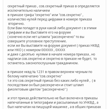
секретный приказ , сов.секретный приказ в определяется
исключительно наличием
в приказе грифа "секретно" или "сов.секретно" ,
количество нулей перед цифрами в номере приказа
вторично.
Если Вам попадет в руки какой либо документ с в этими
грифами и вы Выставите его на форуме
( конечно если нет штампа "рассекречено" то вы
совершите уголовное преступление.
если же Вы выставите на форуме документ ( приказ НКВД
или НКО ) с номером 00ХХХХ , 0ХХХХ
и даже с десятью нулями в начале номера приказа , но
надписи сов.секретно и секретно в приказе не будет, то
останетесь законопослушным гражданином.
в приказе нквд № 1231 в правом верхнем черным по
белому напечатано "сов.секретно"
т.е это сов.секретный приказ без каких либо нулей , ( в
последствии он был рассекречен и стоит штамп
фиолетовым цветом "рассекречено" )
и этот приказ действительно не был включен в приказы
напечатанные в типографии и рассылаемые по УНКВД , а
был напечатан на пишущей машинке , а в обших приказах