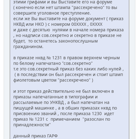
этими грифами и вы Выставите его на форуме
( конечно если нет штампа "рассекречено" то вы
совершите уголовное преступление.
если же Вы выставите на форуме документ ( приказ
НКВД или НКО ) с номером 00ХХХХ , 0ХХХХ
и даже с десятью нулями в начале номера приказа
, но надписи сов.секретно и секретно в приказе не
будет, то останетесь законопослушным
гражданином.
в приказе нквд № 1231 в правом верхнем черным
по белому напечатано "сов.секретно"
т.е это сов.секретный приказ без каких либо нулей ,
( в последствии он был рассекречен и стоит штамп
фиолетовым цветом "рассекречено" )
и этот приказ действительно не был включен в
приказы напечатанные в типографии и
рассылаемые по УНКВД , а был напечатан на
пишущей машинке , а в обших приказах нквд по
присвоению званий , после приказа 1230 идет
приказ № 1231 с примечанием "разослан по
принадлежности"
данный приказ ГАРФ