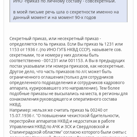
ИНО -приказ по личному составу - совсекретный.
в моей письме речь шла о секретности именно на
данный момент и на момент 90-х годов
Секретный приказ, или несекретный приказ -
определяется по № приказа. Если Вы приказ № 1231 или
1153 от 1936 г. (по ИНО ГУГБ НКВД СССР). называете сов.
секретными, то и номера у них должны быть
соответственно - 001231 или 001153. А Вы в предыдущих
постах указывали эти номера приказов, как несекретные.
Другое дело, что часть приказов по л/с может быть
ограниченного оглашения (только для сотрудников
определенного подразделения и сотрудников кадрового
аппарата, курировавшего это направление). Тем более
подобные приказы не высылались на места, в регионы для
ознакомления руководящего и оперативного состава
НКВД.
Например: нельзя же считать приказ № 00240 от
15.07.1936 г. "О повышении чекистской бдительности,
перестройке аппаратов НКВД и недостатках в работе
Управления НКВД по АЧК и ЗСК и Свердловской и
Сталинградской областям" согласно которого были сняты с