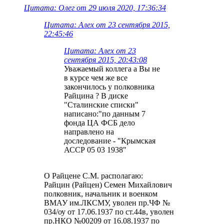
Цитата: Олег от 29 июля 2020, 17:36:34
Цитата: Алех от 23 сентября 2015,
22:45:46
Цитата: Алех от 23
сентября 2015, 20:43:08
Уважаемый коллега а Вы не
в курсе чем же все
закончилось у полковника
Райцина ? В диске
"Сталинские списки"
написано:"по данным 7
фонда ЦА ФСБ дело
направлено на
доследование - "Крымская
АССР 05 03 1938"
О Райцене С.М. располагаю:
Райцин (Райцен) Семен Михайлович
полковник, начальник и военком
ВМАУ им.ЛКСМУ, уволен пр.ЧФ №
034/оу от 17.06.1937 по ст.44в, уволен
пр.НКО №00209 от 16.08.1937 по