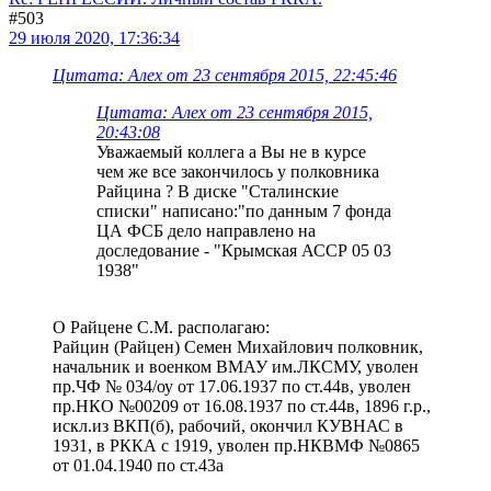
#503
29 июля 2020, 17:36:34
Цитата: Алех от 23 сентября 2015, 22:45:46
Цитата: Алех от 23 сентября 2015,
20:43:08
Уважаемый коллега а Вы не в курсе
чем же все закончилось у полковника
Райцина ? В диске "Сталинские
списки" написано:"по данным 7 фонда
ЦА ФСБ дело направлено на
доследование - "Крымская АССР 05 03
1938"
О Райцене С.М. располагаю:
Райцин (Райцен) Семен Михайлович полковник,
начальник и военком ВМАУ им.ЛКСМУ, уволен
пр.ЧФ № 034/оу от 17.06.1937 по ст.44в, уволен
пр.НКО №00209 от 16.08.1937 по ст.44в, 1896 г.р.,
искл.из ВКП(б), рабочий, окончил КУВНАС в
1931, в РККА с 1919, уволен пр.НКВМФ №0865
от 01.04.1940 по ст.43а