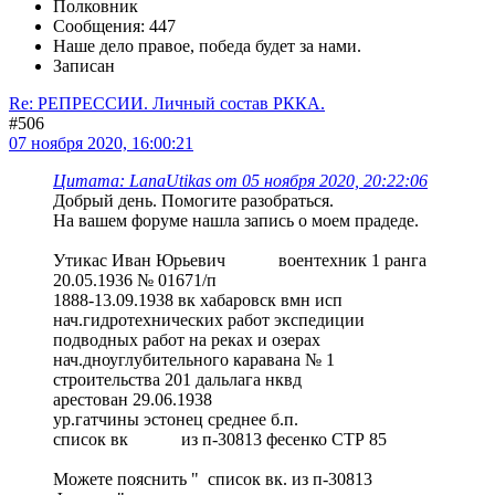
Полковник
Сообщения: 447
Наше дело правое, победа будет за нами.
Записан
Re: РЕПРЕССИИ. Личный состав РККА.
#506
07 ноября 2020, 16:00:21
Цитата: LanaUtikas от 05 ноября 2020, 20:22:06
Добрый день. Помогите разобраться.
На вашем форуме нашла запись о моем прадеде.
Утикас Иван Юрьевич воентехник 1 ранга
20.05.1936 № 01671/п
1888-13.09.1938 вк хабаровск вмн исп
нач.гидротехнических работ экспедиции
подводных работ на реках и озерах
нач.дноуглубительного каравана № 1
строительства 201 дальлага нквд
арестован 29.06.1938
ур.гатчины эстонец среднее б.п.
список вк из п-30813 фесенко СТР 85
Можете пояснить " список вк. из п-30813