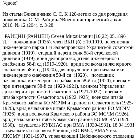
[/quote]
Из статьи Близниченко С. С. К 120-летию со дня рождения
полковника С. М. Райцина//Военно-исторический архив.
2016. № 12 (204). с. 3-28.
"РАЙЦИН (РАЙЦЕН) Семен Михайлович [10(22).05.1896 –
?], полковник (1935), член ВКП (б) с 10.1919, переписчик
инженерного парка 1-й Заднепровской Украинской советской
дивизии (1919), старший переписчик 58-й стрелковой
дивизии (1919), врид делопроизводителя инженерного
снабжения 58-й сд (1919-1920), врид военкома инженерного
снабжения 58-й сд (1920), для поручений при начальнике
инженерного снабжения 58-й сд (1920), помощник
начальника инженерного снабжения 58-й сд (1920), военком
при интенданте 58-й сд (1920-1921), военком Управления
артиллерии крепости Севастополь (1921-1922), военком
штаба крепости Севастополь (1922-1925), военком штаба
Крымского района БО МСЧМ и крепости Севастополь (1925-
1926), врид начальника штаба Крымского района БО МСЧМ
(1926), врид военкома Крымского района БО МСЧМ (1926),
врид начальника штаба Крымского района БО МСЧМ (1926-
1930), слушатель КУВНАС при ВМА (1930-1931), 18.04.1931
– начальник и военком Училища БО ВМС, ВМАУ им.
ЛКСМУ (1931-1937), управляющий Цебриковского отделения