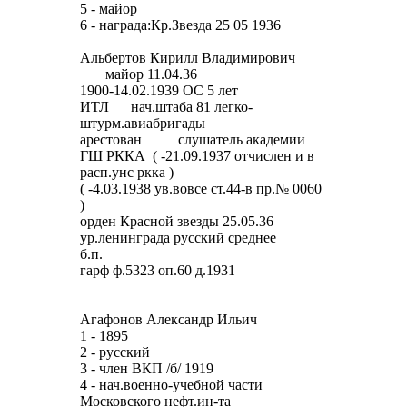
5 - майор
6 - награда:Кр.Звезда 25 05 1936
Альбертов Кирилл Владимирович
майор 11.04.36
1900-14.02.1939 ОС 5 лет
ИТЛ нач.штаба 81 легко-
штурм.авиабригады
арестован слушатель академии
ГШ РККА ( -21.09.1937 отчислен и в
расп.унс ркка )
( -4.03.1938 ув.вовсе ст.44-в пр.№ 0060
)
орден Красной звезды 25.05.36
ур.ленинграда русский среднее
б.п.
гарф ф.5323 оп.60 д.1931
Агафонов Александр Ильич
1 - 1895
2 - русский
3 - член ВКП /б/ 1919
4 - нач.военно-учебной части
Московского нефт.ин-та