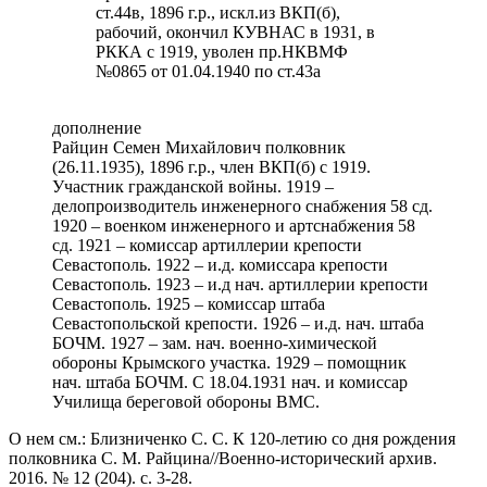
ст.44в, 1896 г.р., искл.из ВКП(б),
рабочий, окончил КУВНАС в 1931, в
РККА с 1919, уволен пр.НКВМФ
№0865 от 01.04.1940 по ст.43а
дополнение
Райцин Семен Михайлович полковник
(26.11.1935), 1896 г.р., член ВКП(б) с 1919.
Участник гражданской войны. 1919 –
делопроизводитель инженерного снабжения 58 сд.
1920 – военком инженерного и артснабжения 58
сд. 1921 – комиссар артиллерии крепости
Севастополь. 1922 – и.д. комиссара крепости
Севастополь. 1923 – и.д нач. артиллерии крепости
Севастополь. 1925 – комиссар штаба
Севастопольской крепости. 1926 – и.д. нач. штаба
БОЧМ. 1927 – зам. нач. военно-химической
обороны Крымского участка. 1929 – помощник
нач. штаба БОЧМ. С 18.04.1931 нач. и комиссар
Училища береговой обороны ВМС.
О нем см.: Близниченко С. С. К 120-летию со дня рождения
полковника С. М. Райцина//Военно-исторический архив.
2016. № 12 (204). с. 3-28.