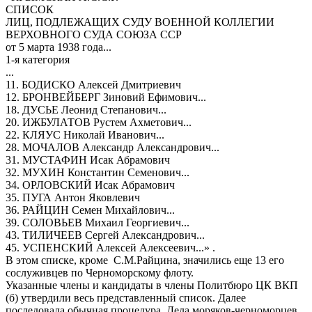
СПИСОК
ЛИЦ, ПОДЛЕЖАЩИХ СУДУ ВОЕННОЙ КОЛЛЕГИИ
ВЕРХОВНОГО СУДА СОЮЗА ССР
от 5 марта 1938 года...
1-я категория
...
11. БОДИСКО Алексей Дмитриевич
12. БРОНВЕЙБЕРГ Зиновий Ефимович...
18. ДУСЬЕ Леонид Степанович...
20. ИЖБУЛАТОВ Рустем Ахметович...
22. КЛЯУС Николай Иванович...
28. МОЧАЛОВ Александр Александрович...
31. МУСТАФИН Исак Абрамович
32. МУХИН Константин Семенович...
34. ОРЛОВСКИЙ Исак Абрамович
35. ПУГА Антон Яковлевич
36. РАЙЦИН Семен Михайлович...
39. СОЛОВЬЕВ Михаил Георгиевич...
43. ТИЛИЧЕЕВ Сергей Александрович...
45. УСПЕНСКИЙ Алексей Алексеевич...» .
В этом списке, кроме С.М.Райцина, значились еще 13 его
сослуживцев по Черноморскому флоту.
Указанные члены и кандидаты в члены Политбюро ЦК ВКП
(б) утвердили весь представленный список. Далее
последовала обычная процедура. Дела моряков-черноморцев