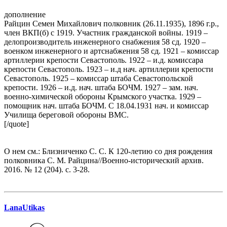
дополнение
Райцин Семен Михайлович полковник (26.11.1935), 1896 г.р.,
член ВКП(б) с 1919. Участник гражданской войны. 1919 –
делопроизводитель инженерного снабжения 58 сд. 1920 –
военком инженерного и артснабжения 58 сд. 1921 – комиссар
артиллерии крепости Севастополь. 1922 – и.д. комиссара
крепости Севастополь. 1923 – и.д нач. артиллерии крепости
Севастополь. 1925 – комиссар штаба Севастопольской
крепости. 1926 – и.д. нач. штаба БОЧМ. 1927 – зам. нач.
военно-химической обороны Крымского участка. 1929 –
помощник нач. штаба БОЧМ. С 18.04.1931 нач. и комиссар
Училища береговой обороны ВМС.
[/quote]
О нем см.: Близниченко С. С. К 120-летию со дня рождения
полковника С. М. Райцина//Военно-исторический архив.
2016. № 12 (204). с. 3-28.
LanaUtikas