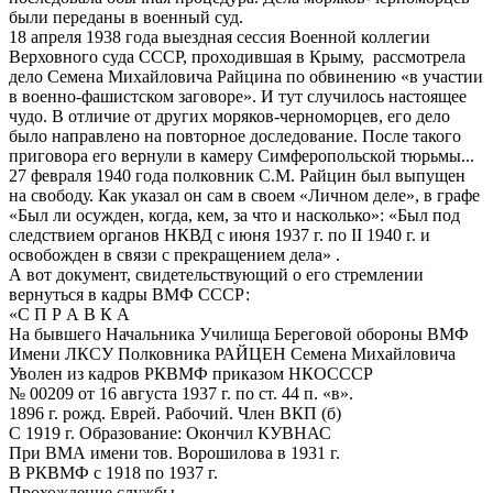
были переданы в военный суд.
18 апреля 1938 года выездная сессия Военной коллегии
Верховного суда СССР, проходившая в Крыму, рассмотрела
дело Семена Михайловича Райцина по обвинению «в участии
в военно-фашистском заговоре». И тут случилось настоящее
чудо. В отличие от других моряков-черноморцев, его дело
было направлено на повторное доследование. После такого
приговора его вернули в камеру Симферопольской тюрьмы...
27 февраля 1940 года полковник С.М. Райцин был выпущен
на свободу. Как указал он сам в своем «Личном деле», в графе
«Был ли осужден, когда, кем, за что и насколько»: «Был под
следствием органов НКВД с июня 1937 г. по II 1940 г. и
освобожден в связи с прекращением дела» .
А вот документ, свидетельствующий о его стремлении
вернуться в кадры ВМФ СССР:
«С П Р А В К А
На бывшего Начальника Училища Береговой обороны ВМФ
Имени ЛКСУ Полковника РАЙЦЕН Семена Михайловича
Уволен из кадров РКВМФ приказом НКОСССР
№ 00209 от 16 августа 1937 г. по ст. 44 п. «в».
1896 г. рожд. Еврей. Рабочий. Член ВКП (б)
С 1919 г. Образование: Окончил КУВНАС
При ВМА имени тов. Ворошилова в 1931 г.
В РКВМФ с 1918 по 1937 г.
Прохождение службы.