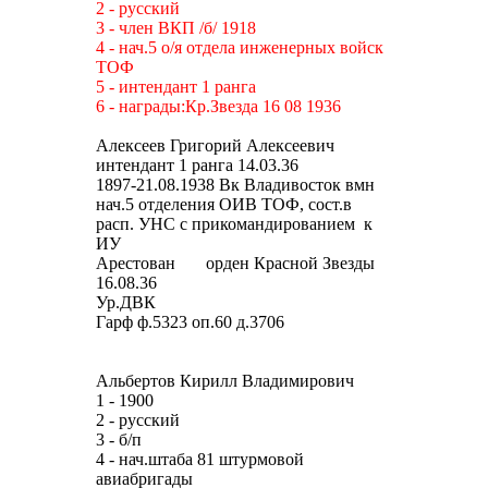
2 - русский
3 - член ВКП /б/ 1918
4 - нач.5 о/я отдела инженерных войск
ТОФ
5 - интендант 1 ранга
6 - награды:Кр.Звезда 16 08 1936
Алексеев Григорий Алексеевич
интендант 1 ранга 14.03.36
1897-21.08.1938 Вк Владивосток вмн
нач.5 отделения ОИВ ТОФ, сост.в
расп. УНС с прикомандированием к
ИУ
Арестован орден Красной Звезды
16.08.36
Ур.ДВК
Гарф ф.5323 оп.60 д.3706
Альбертов Кирилл Владимирович
1 - 1900
2 - русский
3 - б/п
4 - нач.штаба 81 штурмовой
авиабригады