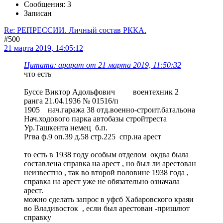
Сообщения: 3
Записан
Re: РЕПРЕССИИ. Личный состав РККА.
#500
21 марта 2019, 14:05:12
Цитата: арарат от 21 марта 2019, 11:50:32
что есть
Буссе Виктор Адольфович воентехник 2
ранга 21.04.1936 № 01516/п
1905 нач.гаража 38 отд.военно-строит.батальона
Нач.ходового парка автобазы стройтреста
Ур.Ташкента немец б.п.
Ргва ф.9 оп.39 д.58 стр.225 спр.на арест
то есть в 1938 году особым отделом окдва была
составлена справка на арест , но был ли арестован
неизвестно , так во второй половине 1938 года ,
справка на арест уже не обязательно означала
арест.
можно сделать запрос в уфсб Хабаровского краяи
во Владивосток , если был арестован -пришлют
справку