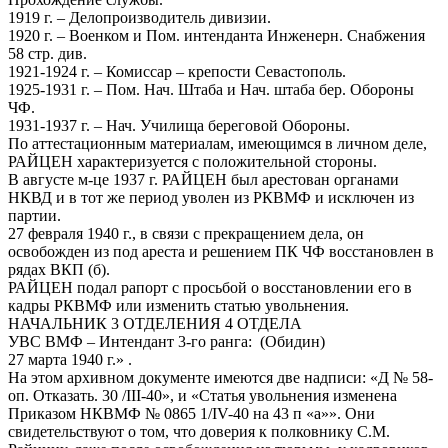
1919 г. – Делопроизводитель дивизии.
1920 г. – Военком и Пом. интенданта Инженерн. Снабжения
58 стр. див.
1921-1924 г. – Комиссар – крепости Севастополь.
1925-1931 г. – Пом. Нач. Штаба и Нач. штаба бер. Обороны
ЧФ.
1931-1937 г. – Нач. Училища береговой Обороны.
По аттестационным материалам, имеющимся в личном деле,
РАЙЦЕН характеризуется с положительной стороны.
В августе м-це 1937 г. РАЙЦЕН был арестован органами
НКВД и в тот же период уволен из РКВМФ и исключен из
партии.
27 февраля 1940 г., в связи с прекращением дела, он
освобожден из под ареста и решением ПК ЧФ восстановлен в
рядах ВКП (б).
РАЙЦЕН подал рапорт с просьбой о восстановлении его в
кадры РКВМФ или изменить статью увольнения.
НАЧАЛЬНИК 3 ОТДЕЛЕНИЯ 4 ОТДЕЛА
УВС ВМФ – Интендант 3-го ранга: (Обидин)
27 марта 1940 г.» .
На этом архивном документе имеются две надписи: «Д № 58-
оп. Отказать. 30 /III-40», и «Статья увольнения изменена
Приказом НКВМФ № 0865 1/IV-40 на 43 п «а»». Они
свидетельствуют о том, что доверия к полковнику С.М.