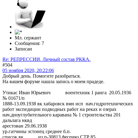
Мл. сержант
Сообщения: 7
Записан
Re: РЕПРЕССИИ. Личный состав РККА.
#504
05 ноября 2020, 20:22:06
Добрый день. Помогите разобраться.
На вашем форуме нашла запись о моем прадеде.
Утикас Иван Юрьевич воентехник 1 ранга 20.05.1936
№ 01671/п
1888-13.09.1938 вк хабаровск вмн исп нач.гидротехнических
работ экспедиции подводных работ на реках и озерах
нач.дноуглубительного каравана № 1 строительства 201
дальлага нквд
арестован 29.06.1938
ур.гатчины эстонец среднее б.п.
список вк из п-30813 фесенко СТР 85