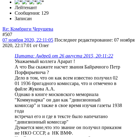
Лейтенант
Сообщения: 129
Записан
Re: Комбриги Черушева
#507
07 ноября 2020, 22:11:05
Последнее редактирование
: 07 ноября
2020, 22:17:01 от Олег
Цитата: Андрей от 26 августа 2015, 20:11:22
Уважаемый коллега Арарат !
А что Вы скажите насчет звания Байрачного Петр
Порфирьевича ?
Дело в том, что он как всем известно получил 02
01 1936 бригадного комиссара, что и отмечено в
файле Жукова А.А.
Однако в книге московского мемориала
"Коммунарка" он дан как "дивизионный
комиссар" и также в свое время изучая газеты 1938
года
встречал его и где в тексте было напечатано
"дивизионный комиссар"
Думается мне,что это звание он получил приказом
не НКО СССР, а НК ВМФ.