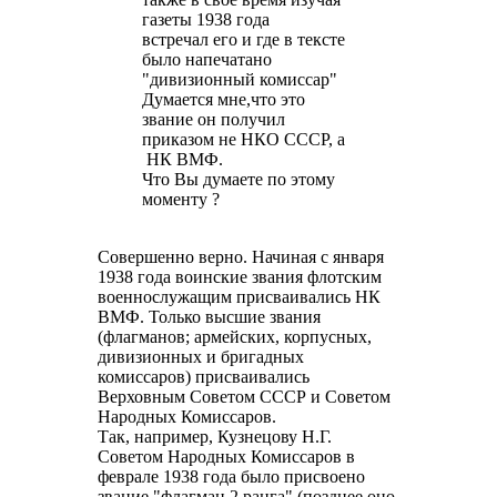
газеты 1938 года
встречал его и где в тексте
было напечатано
"дивизионный комиссар"
Думается мне,что это
звание он получил
приказом не НКО СССР, а
НК ВМФ.
Что Вы думаете по этому
моменту ?
Совершенно верно. Начиная с января
1938 года воинские звания флотским
военнослужащим присваивались НК
ВМФ. Только высшие звания
(флагманов; армейских, корпусных,
дивизионных и бригадных
комиссаров) присваивались
Верховным Советом СССР и Советом
Народных Комиссаров.
Так, например, Кузнецову Н.Г.
Советом Народных Комиссаров в
феврале 1938 года было присвоено
звание "флагман 2 ранга" (позднее оно