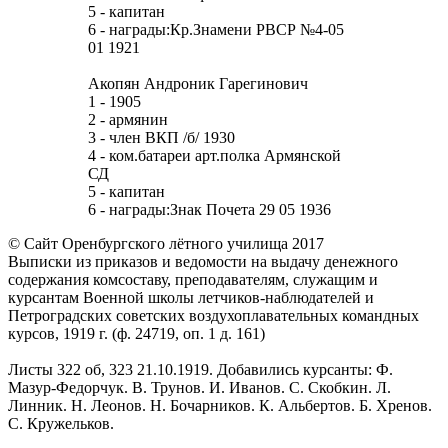
5 - капитан
6 - награды:Кр.Знамени РВСР №4-05
01 1921
Акопян Андроник Гарегинович
1 - 1905
2 - армянин
3 - член ВКП /б/ 1930
4 - ком.батареи арт.полка Армянской
СД
5 - капитан
6 - награды:Знак Почета 29 05 1936
© Сайт Оренбургского лётного училища 2017
Выписки из приказов и ведомости на выдачу денежного
содержания комсоставу, преподавателям, служащим и
курсантам Военной школы летчиков-наблюдателей и
Петроградских советских воздухоплавательных командных
курсов, 1919 г. (ф. 24719, оп. 1 д. 161)
Листы 322 об, 323 21.10.1919. Добавились курсанты: Ф.
Мазур-Федорчук. В. Трунов. И. Иванов. С. Скобкин. Л.
Линник. Н. Леонов. Н. Бочарников. К. Альбертов. Б. Хренов.
С. Кружельков.