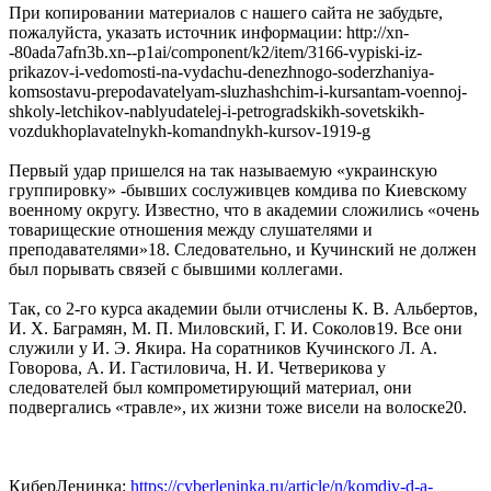
При копировании материалов с нашего сайта не забудьте,
пожалуйста, указать источник информации: http://xn-
-80ada7afn3b.xn--p1ai/component/k2/item/3166-vypiski-iz-
prikazov-i-vedomosti-na-vydachu-denezhnogo-soderzhaniya-
komsostavu-prepodavatelyam-sluzhashchim-i-kursantam-voennoj-
shkoly-letchikov-nablyudatelej-i-petrogradskikh-sovetskikh-
vozdukhoplavatelnykh-komandnykh-kursov-1919-g
Первый удар пришелся на так называемую «украинскую
группировку» -бывших сослуживцев комдива по Киевскому
военному округу. Известно, что в академии сложились «очень
товарищеские отношения между слушателями и
преподавателями»18. Следовательно, и Кучинский не должен
был порывать связей с бывшими коллегами.
Так, со 2-го курса академии были отчислены К. В. Альбертов,
И. Х. Баграмян, М. П. Миловский, Г. И. Соколов19. Все они
служили у И. Э. Якира. На соратников Кучинского Л. А.
Говорова, А. И. Гастиловича, Н. И. Четверикова у
следователей был компрометирующий материал, они
подвергались «травле», их жизни тоже висели на волоске20.
КиберЛенинка:
https://cyberleninka.ru/article/n/komdiv-d-a-