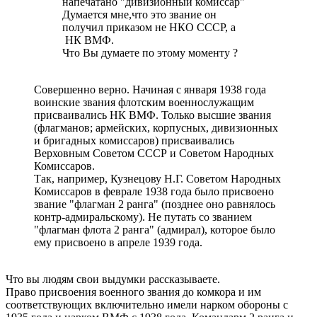
напечатано "дивизионный комиссар"
Думается мне,что это звание он
получил приказом не НКО СССР, а
НК ВМФ.
Что Вы думаете по этому моменту ?
Совершенно верно. Начиная с января 1938 года
воинские звания флотским военнослужащим
присваивались НК ВМФ. Только высшие звания
(флагманов; армейских, корпусных, дивизионных
и бригадных комиссаров) присваивались
Верховным Советом СССР и Советом Народных
Комиссаров.
Так, например, Кузнецову Н.Г. Советом Народных
Комиссаров в феврале 1938 года было присвоено
звание "флагман 2 ранга" (позднее оно равнялось
контр-адмиральскому). Не путать со званием
"флагман флота 2 ранга" (адмирал), которое было
ему присвоено в апреле 1939 года.
Что вы людям свои выдумки рассказываете.
Право присвоения военного звания до комкора и им
соответствующих включительно имели нарком обороны с