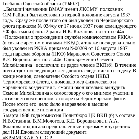
Госбанка Одесской области (1940-?)...
...Бывший начальник ВМАУ имени ЛКСМУ полковник
С.М.Райцен был арестован в первой половине августа 1937
года. Сразу же после этого он был уволен из Черноморского
флота приказом № 034/оу от 17 июня 1937 года командующего
ЧФ флагмана флота 2 ранга И.К. Кожанова по статье 44в
«Положения о прохождении службы комначсоставом РККА»
(в связи с арестом органами НКВД), а так же последовательно
был уволен из РККА приказом №00209 от 16 августа 1937
года наркома обороны (НКО) Маршалом Советского Союза
К.Е. Ворошилова по ст.44в. Одновременно Семена
Михайловича исключили из рядов членов ВКП(б). В течение
почти трех последующих лет длилось следствие по его делу. В
конце концов, следователи Особого отдела НКВД
Черноморского флота, с помощью мер физического и
морального воздействия, смогли окончательно вынудить
Семена Михайловича к самооговору о его мнимом участии в
антисоветском военном заговоре на Черноморском флоте.
После этого его дело было направлено в высшие
государственные инстанции.
5 марта 1938 года комиссия Политбюро ЦК ВКП (б) в составе
И.В.Сталина, В.М.Молотова, К.Е. Ворошилова и А.А.
Жданова подписала представленный наркомом внутренних
дел Н.И.Ежовым следующий документ:
«КРЫМСКАЯ А.С.С.Р.