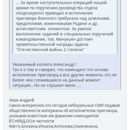
... За время наступательных операций нашей
армии по поручению руководства отдела
неоднократно приводил в исполнение
приговора Военного трибунала над шпионами,
предателями, изменниками Родине и др.
антисоветским элементом. За умелое
выполнение заданий и специальных поручений
командования, тов. Манукьян достоин
правительственной награды ордена
"Отечественной войны 2 степени"
Уважаемый коллега Александр !
Так я о том и говорил, что комендант это основа
исполнение приговора,а все другие моменты это не
более чем сложившиеся на данный момент
ситуация...Но не слушают меня.....
Уваж.Андрей
Самое интересное,что сегодня либеральные СМИ подавая
общественности материалы об исполнителях приговора,
указывая известные им фамилии комендантов
ВТ,НКВД,ОО,в частности
Магго,Блохина,Ильина,Антонова,Семинихина,