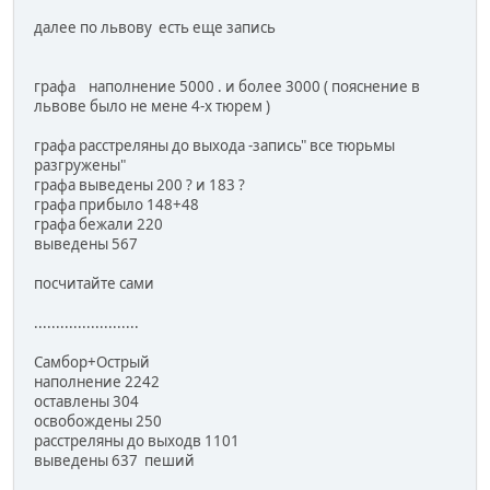
далее по львову есть еще запись
графа наполнение 5000 . и более 3000 ( пояснение в
львове было не мене 4-х тюрем )
графа расстреляны до выхода -запись" все тюрьмы
разгружены"
графа выведены 200 ? и 183 ?
графа прибыло 148+48
графа бежали 220
выведены 567
посчитайте сами
........................
Самбор+Острый
наполнение 2242
оставлены 304
освобождены 250
расстреляны до выходв 1101
выведены 637 пеший