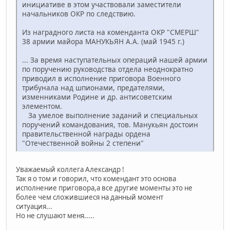
инициативе в этом участвовали заместители
начальников ОКР по следствию.
Из наградного листа на коменданта ОКР "СМЕРШ"
38 армии майора МАНУКЬЯН А.А. (май 1945 г.)
... За время наступательных операций нашей армии
по поручению руководства отдела неоднократно
приводил в исполнение приговора Военного
трибунала над шпионами, предателями,
изменниками Родине и др. антисоветским
элементом.
За умелое выполнение заданий и специальных
поручений командования, тов. Манукьян достоин
правительственной награды ордена
"Отечественной войны 2 степени"
Уважаемый коллега Александр !
Так я о том и говорил, что комендант это основа
исполнение приговора,а все другие моменты это не
более чем сложившиеся на данный момент
ситуация...
Но не слушают меня.....