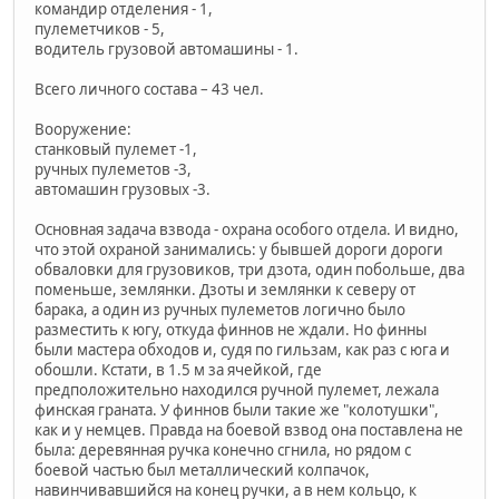
командир отделения - 1,
пулеметчиков - 5,
водитель грузовой автомашины - 1.
Всего личного состава – 43 чел.
Вооружение:
станковый пулемет -1,
ручных пулеметов -3,
автомашин грузовых -3.
Основная задача взвода - охрана особого отдела. И видно,
что этой охраной занимались: у бывшей дороги дороги
обваловки для грузовиков, три дзота, один побольше, два
поменьше, землянки. Дзоты и землянки к северу от
барака, а один из ручных пулеметов логично было
разместить к югу, откуда финнов не ждали. Но финны
были мастера обходов и, судя по гильзам, как раз с юга и
обошли. Кстати, в 1.5 м за ячейкой, где
предположительно находился ручной пулемет, лежала
финская граната. У финнов были такие же "колотушки",
как и у немцев. Правда на боевой взвод она поставлена не
была: деревянная ручка конечно сгнила, но рядом с
боевой частью был металлический колпачок,
навинчивавшийся на конец ручки, а в нем кольцо, к