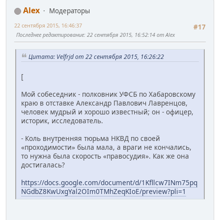
Alex
Модераторы
22 сентября 2015, 16:46:37
#17
Последнее редактирование
: 22 сентября 2015, 16:52:14 от Alex
Цитата: Velfrjd от 22 сентября 2015, 16:26:22
[
Мой собеседник - полковник УФСБ по Хабаровскому
краю в отставке Александр Павлович Лавренцов,
человек мудрый и хорошо известный; он - офицер,
историк, исследователь.
- Коль внутренняя тюрьма НКВД по своей
«проходимости» была мала, а враги не кончались,
то нужна была скорость «правосудия». Как же она
достигалась?
https://docs.google.com/document/d/1Kfllcw7INm75pq
NGdbZ8KwUxgYal2OIm0TMhZeqKIoE/preview?pli=1