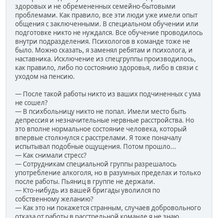
здоровых и не обремененных семейно-бытовыми
проблемами. Как правило, все эти люди уже имели опыт
общения с заключенными. В специальном обучении или
подготовке никто не нуждался. Все обучение проводилось
внутри подразделения. Психологов в команде тоже не
было. Можно сказать, я заменял ребятам и психолога, и
наставника. Исключение из спецгруппы производилось,
как правило, либо по состоянию здоровья, либо в связи с
уходом на пенсию.
— После такой работы никто из ваших подчиненных с ума
не сошел?
— В психбольницу никто не попал. Имели место быть
депрессия и незначительные нервные расстройства. Но
это вполне нормальное состояние человека, который
впервые столкнулся с расстрелами. Я тоже поначалу
испытывал подобные ощущения. Потом прошло...
— Как снимали стресс?
— Сотрудникам специальной группы разрешалось
употребление алкоголя, но в разумных пределах и только
после работы. Пьяниц в группе не держали.
— Кто-нибудь из вашей бригады уволился по
собственному желанию?
— Как это ни покажется странным, случаев добровольного
отказа от работы в расстрельной команде я не знаю.