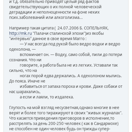
и т.д. обязательно приводят целый ряд фактов
свидетельствующих о их полной человеческой
деградации и неполноценности на фоне неких
псих.заболеваний или алкоголизма...
Например такая цитата ( 24.07.2006 Б. СОПЕЛЬНЯК,
http://mk.ru
"Палачи сталинской эпохи")из якобы
"интервью" данное в свое время Магго :
— У нас всегда под рукой было ведро водки и ведро
одеколона, —
вспоминает он. — Водку, само собой, пили до потери
сознания. Что ни
говорите, а работа была не из легких. Уставали так
сильно, что на
ногах порой едва держались. А одеколоном мылись.
До пояса. Иначе не
избавиться от запаха пороха и крови. Даже собаки от
нас шарахались,
а если и лаяли, то издалека.
Глупость на мой взгляд несусветная,однако многие в нее
верят и более того тиражируют в своих "живых журналах".
Что касается приведения приговоров в исполнение,то
расстрелять за день 200-250 человек ( как в Сандармохе)
не способен не один человек будь он трижды супер-