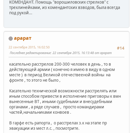
КОМЕНДАНТ. Помощь "ворошиловских стрелков" с
трехлинейками, из комендантских взводов, была всегда
под рукой...
арарат
22 сентября 2015, 16:02:50
#14
Последнее редактирование
: 22 сентября 2015, 16:13:48 от арарат
касательно расстрелов 200-300 человек в день , то в
действующей армии ( конечно я имею в виду в одном
месте ) в период Великой отечествееной войны на
фронте , то этого не было ,
Касательно технической возможности расстрелять или
иным способом привести в исполнение приговоры к вмн
вынесенные ВТ , иными судебными и внесудебными
органами , а ряде случаев , просто командирами
частей,начальниками конвоев .
В гарфе есть рапорта , о расстрелах з.к на этапе пр
эвакуации из мест л.с. , посмотрите.