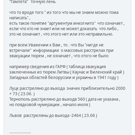
"Гамлета" точную лень
что то вроде того " из того что мы не знаем можно тома
написать" ,
есть такое понятие "аргументум инкогнито" что означает ,
если что кто не знает или не может доказать что либо ,
это не означает , что этого нет или это неправильно.
при всем Уважении к Вам , то . что Вы "нигде не
встречали" информации о массовых расстрелах при
эвакуации тюрем , не означает , что этого не было
например сведения из ГАРФ ( таблица эвакуация
заключенных из тюрем Литвы ( Каунас и Виленский край )
Западных областей белоруссии и украины в 1941 году )
Луцк расстреляно до выхода значек приблизительно 2000
+ 73 ( 23.06. )
Тернополь расстреляно до выходв 560 ( дата не указана ,
но поядковой нумерации , начало июля )
Львов расстреляны до выхода -2464 ( 23.06 )
..................