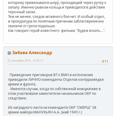
которому привязывался шнур, проходящий через ручку к
запалу. Именно рывком кольца и приводился в действие
терочный запал.
Тем не менее, следов активного боя нет. И особый отдел,
и прокуратура по понятным причинам заблаговременно
свалили от греха подальше.
Как говорил герой известного фильма: "Будем искать...".
Забава Александр
22 сентября 2015, 12:55:11
#11
Приведение приговоров ВТ к ВМН в исполнение
приводили ЛИЧНО коменданты Отделов контрразведки
армии и фронта.
Имеются случаи, когда по собственной инициативе в
этом участвовали заместители начальников ОКР по
следствию.
Из наградного листа на коменданта ОКР "СМЕРШ" 38
армии майора МАНУКЬЯН А.А. (май 1945 г.)