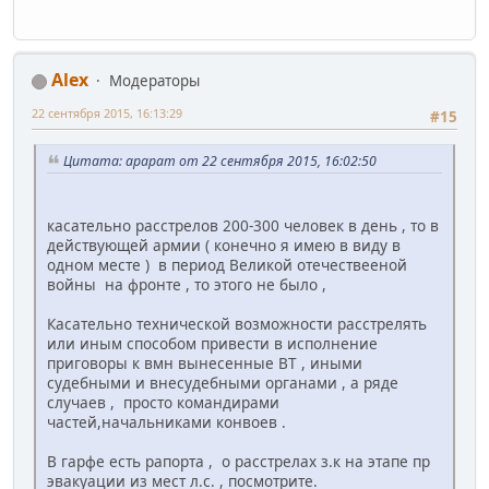
Alex
Модераторы
22 сентября 2015, 16:13:29
#15
Цитата: арарат от 22 сентября 2015, 16:02:50
касательно расстрелов 200-300 человек в день , то в
действующей армии ( конечно я имею в виду в
одном месте ) в период Великой отечествееной
войны на фронте , то этого не было ,
Касательно технической возможности расстрелять
или иным способом привести в исполнение
приговоры к вмн вынесенные ВТ , иными
судебными и внесудебными органами , а ряде
случаев , просто командирами
частей,начальниками конвоев .
В гарфе есть рапорта , о расстрелах з.к на этапе пр
эвакуации из мест л.с. , посмотрите.