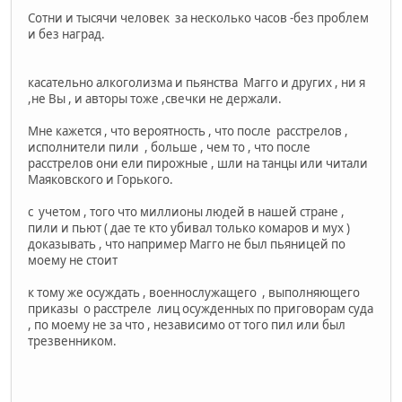
Сотни и тысячи человек за несколько часов -без проблем
и без наград.
касательно алкоголизма и пьянства Магго и других , ни я
,не Вы , и авторы тоже ,свечки не держали.
Мне кажется , что вероятность , что после расстрелов ,
исполнители пили , больше , чем то , что после
расстрелов они ели пирожные , шли на танцы или читали
Маяковского и Горького.
с учетом , того что миллионы людей в нашей стране ,
пили и пьют ( дае те кто убивал только комаров и мух )
доказывать , что например Магго не был пьяницей по
моему не стоит
к тому же осуждать , военнослужащего , выполняющего
приказы о расстреле лиц осужденных по приговорам суда
, по моему не за что , независимо от того пил или был
трезвенником.