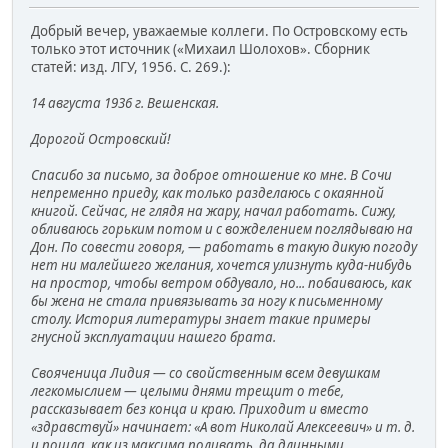
Добрый вечер, уважаемые коллеги. По Островскому есть
только этот источник («Михаил Шолохов». Сборник
статей: изд. ЛГУ, 1956. С. 269.):
14 августа 1936 г. Вешенская.
Дорогой Островский!
Спасибо за письмо, за доброе отношение ко мне. В Сочи
непременно приеду, как только разделаюсь с окаянной
книгой. Сейчас, не глядя на жару, начал работать. Сижу,
обливаюсь горьким потом и с вожделением поглядываю на
Дон. По совести говоря, — работать в такую дикую погоду
нет ни малейшего желания, хочется улизнуть куда-нибудь
на простор, чтобы ветром обдувало, но... побаиваюсь, как
бы жена не стала привязывать за ногу к письменному
столу. История литературы знает такие примеры
гнусной эксплуатации нашего брата.
Свояченица Лидия — со свойственным всем девушкам
легкомыслием — целыми днями трещит о тебе,
рассказывает без конца и краю. Приходит и вместо
«здравствуй» начинает: «А вот Николай Алексеевич» и т. д.
и пошла, как из максима поливать, да длинными