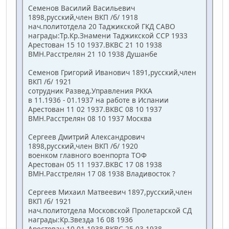
Семенов Василий Васильевич
1898,русский,член ВКП /б/ 1918
нач.политотдела 20 Таджикской ГКД САВО
награды:Тр.Кр.Знамени Таджикской ССР 1933
Арестован 15 10 1937.ВКВС 21 10 1938
ВМН.Расстрелян 21 10 1938 Душанбе
Семенов Григорий Иванович 1891,русский,член
ВКП /б/ 1921
сотрудник Развед.Управления РККА
в 11.1936 - 01.1937 на работе в Испании
Арестован 11 02 1937.ВКВС 08 10 1937
ВМН.Расстрелян 08 10 1937 Москва
Сергеев Дмитрий Александрович
1898,русский,член ВКП /б/ 1920
военком главного военпорта ТОФ
Арестован 05 11 1937.ВКВС 17 08 1938
ВМН.Расстрелян 17 08 1938 Владивосток ?
Сергеев Михаил Матвеевич 1897,русский,член
ВКП /б/ 1921
нач.политотдела Московской Пролетарской СД
награды:Кр.Звезда 16 08 1936
Арестован 10 01 1938.ВКВС 25 03 1938