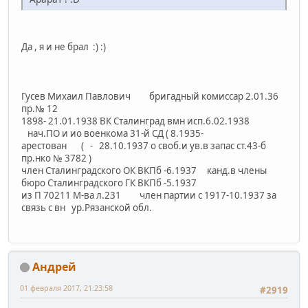
Да , я и не брал :) :)
Гусев Михаил Павлович бригадный комиссар 2.01.36
пр.№ 12
1898- 21.01.1938 ВК Сталинград вмн исп.6.02.1938
нач.ПО и ио военкома 31-й СД ( 8.1935-
арестован ( - 28.10.1937 о своб.и ув.в запас ст.43-б
пр.нко № 3782 )
член Сталинградского ОК ВКПб -6.1937 канд.в члены
бюро Сталинградского ГК ВКПб -5.1937
из П 70211 М-ва л.231 член партии с 1917-10.1937 за
связь с вн ур.Рязанской обл.
Андрей
01 февраля 2017, 21:23:58
#2919