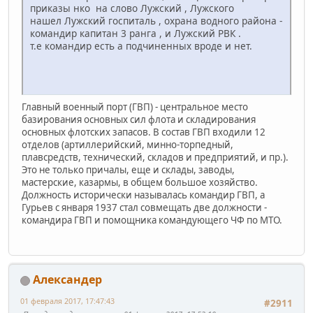
приказы нко на слово Лужский , Лужского
нашел Лужский госпиталь , охрана водного района -
командир капитан 3 ранга , и Лужский РВК .
т.е командир есть а подчиненных вроде и нет.
Главный военный порт (ГВП) - центральное место
базирования основных сил флота и складирования
основных флотских запасов. В состав ГВП входили 12
отделов (артиллерийский, минно-торпедный,
плавсредств, технический, складов и предприятий, и пр.).
Это не только причалы, еще и склады, заводы,
мастерские, казармы, в общем большое хозяйство.
Должность исторически называлась командир ГВП, а
Гурьев с января 1937 стал совмещать две должности -
командира ГВП и помощника командующего ЧФ по МТО.
Александер
01 февраля 2017, 17:47:43
#2911