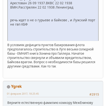
Арестован 26 09 1937.ВКВС 22 02 1938
ВМН.Расстрелян 22 02 1938 Ленинград
речь идет о не о гурьеве а байкове , и Лужский порт
не гвп КБФ
В условиях дефицита пунктов базирования флота
предполагалось строительство в Луге весьма солидной
базы - ЕМНИП книга Зонина про Галлера. Начатое
строительство свернули и объявили вредительством,
Байкова врагом. Вопрос о необходимости базы решился
другими средствами. Как-то так
Ygrek
01 февраля 2017, 18:25:45
#2915
Верните естественную фамилию комкору МежЕнинову