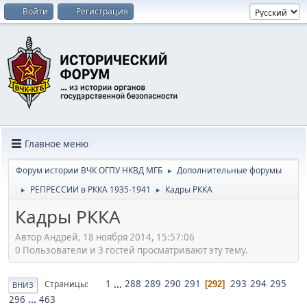
Войти
Регистрация
Главное меню
Форум истории ВЧК ОГПУ НКВД МГБ
Дополнительные форумы
►
РЕПРЕССИИ в РККА 1935-1941
Кадры РККА
►
►
Кадры РККА
Автор Андрей, 18 ноября 2014, 15:57:06
0 Пользователи и 3 гостей просматривают эту тему.
1
...
288
289
290
291
293
294
295
Страницы
292
ВНИЗ
296
...
463