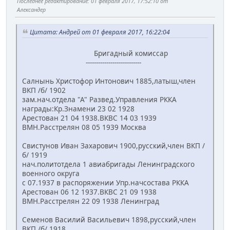
Последнее редактирование
: 01 февраля 2017, 17:52:10 от
Александер
Цитата: Андрей от 01 февраля 2017, 16:22:04
Бригадный комиссар
---------------------------
Салнынь Христофор Интонович 1885,латыш,член
ВКП /б/ 1902
зам.нач.отдела "А" Развед.Управления РККА
награды:Кр.Знамени 23 02 1928
Арестован 21 04 1938.ВКВС 14 03 1939
ВМН.Расстрелян 08 05 1939 Москва
Свистунов Иван Захарович 1900,русский,член ВКП /
б/ 1919
нач.политотдела 1 авиабригады Ленинградского
военного округа
с 07.1937 в распоряжении Упр.начсостава РККА
Арестован 06 12 1937.ВКВС 21 09 1938
ВМН.Расстрелян 22 09 1938 Ленинград
Семенов Василий Васильевич 1898,русский,член
ВКП /б/ 1918