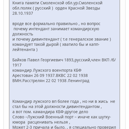
Книга памяти Смоленской обл.ур.Смоленской
обл.поляк ( русский ) орден Красной Звезды
28.10.1937
вроде все формально правильно , но вопрос
почему интендант занимает командирскую
должность
и почему дивинтендант ( т.е генералское звание )
командует такой дырой ( хватило бы и капп-
лейтенанта )
Байков Павел Георгиевич 1893,русский,член ВКП /б/
1917
командир Лужского военпорта КБФ
Арестован 26 09 1937.ВКВС 22 02 1938
ВМН.Расстрелян 22 02 1938 Ленинград
Командир лужского вп более года , но ни в жись не
стал бы на этой должности дивинтендантом ,
а вот пом. камандира КБФ-другое дело
Слово –Лужский Военный порт – иначе как шутку-
юмора расценивать нельзя ,
Может 2-3 причала и было. , я специально проверил