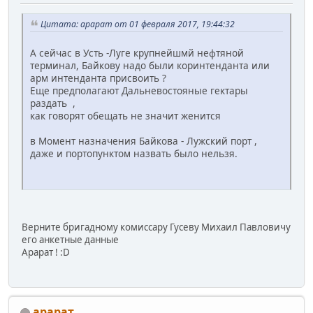
Цитата: арарат от 01 февраля 2017, 19:44:32
А сейчас в Усть -Луге крупнейшмй нефтяной
терминал, Байкову надо были коринтенданта или
арм интенданта присвоить ?
Еще предполагают Дальневостояные гектары
раздать ,
как говорят обещать не значит женится
в Момент назначения Байкова - Лужский порт ,
даже и портопунктом назвать было нельзя.
Верните бригадному комиссару Гусеву Михаил Павловичу
его анкетные данные
Арарат ! :D
арарат