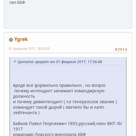
гвп КБФ
Ygrek
01 февраля 2017, 18:20:00
#2914
Цитата: арарат от 01 февраля 2017, 17:56:48
вроде все формально правильно , но вопрос
почему интендант занимает командирскую
должность
и почему дивинтендант ( т.е генералское звание )
командует такой дырой ( хватило бы и капп-
лейтенанта )
Байков Павел Георгиевич 1893,русский,член ВКП /б/
1917
командир Лужского военпорта КБФ