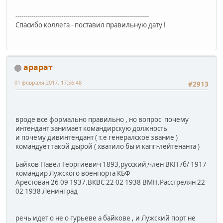
-------------------------------------------------------------------
Спасибо коллега - поставил правильную дату !
арарат
01 февраля 2017, 17:56:48
#2913
вроде все формально правильно , но вопрос почему
интендант занимает командирскую должность
и почему дивинтендант ( т.е генералское звание )
командует такой дырой ( хватило бы и капп-лейтенанта )
Байков Павел Георгиевич 1893,русский,член ВКП /б/ 1917
командир Лужского военпорта КБФ
Арестован 26 09 1937.ВКВС 22 02 1938 ВМН.Расстрелян 22
02 1938 Ленинград
речь идет о не о гурьеве а байкове , и Лужский порт не