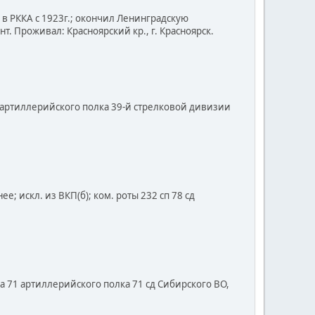
; в РККА с 1923г.; окончил Ленинградскую
. Проживал: Красноярский кр., г. Красноярск.
о артиллерийского полка 39-й стрелковой дивизии
е; искл. из ВКП(б); ком. роты 232 сп 78 сд
она 71 артиллерийского полка 71 сд Сибирского ВО,