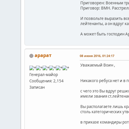
Приговорен: Военным триб
Приговор: ВМН. Расстреля
И позвольте выразить вс
лейтенанты, а он вдруг к
А может быть господин А
арарат
08 июня 2016, 01:24:17
Уважаемый Воин ,
Генерал-майор
Никакого ребуса нет и в 
Сообщения: 2,154
Записан
с чего это Вы вдруг реши
имели звания ст.лейтенант
Вы располагаете лишь кр
столь категорических ут
в приказе командиры рот