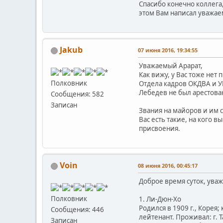
Спасибо конечно коллега,
этом Вам написал уважаемы
Jakub
07 июня 2016, 19:34:55
Уважаемый Арарат,
Как вижу, у Вас тоже нет
Полковник
Отдела кадров ОКДВА и У
Лебедев не был арестова
Сообщения: 582
Записан
Звания на майоров и им с
Вас есть такие, на кого 
присвоения.
Voin
08 июня 2016, 00:45:17
Доброе время суток, ува
Полковник
1. Ли-Дюн-Хо
Родился в 1909 г., Корея
Сообщения: 446
лейтенант. Проживал: г. 
Записан