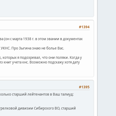
#1394
 (он с марта 1938 г. в этом звании в документах
УКНС. Про Зыгина знаю не болье Вас.
 которых я подозревал, что они поляки. Когда у
из книг учета кнс. Возможно подскажу хотя дату
#1395
колько старший лейтенантов в Ваш талмуд:
73 стрелковой дивизии Сибирского ВО, старший