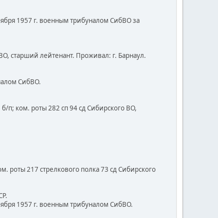
оября 1957 г. военным трибуналом СибВО за
о ВО, старший лейтенант. Проживал: г. Барнаул.
налом СибВО.
б/п; ком. роты 282 сп 94 сд Сибирского ВО,
 ком. роты 217 стрелкового полка 73 сд Сибирского
СР.
оября 1957 г. военным трибуналом СибВО.