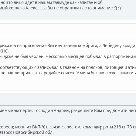
но это лицо идет в нашем талмуде как капитан и об
й коллега Алекс......а Вы не обратили на это внимание :'( :'(
 приказов на присвоение Зыгину звания комбрига, а Лебедеву комдива
КНС).
н, даже не был уволен. Несколько месяцев побывал в распоряжении 
оответствующих я записывал в главном на поляков, литовцев и этих,
вы не нашли приказа, передайте список. У меня бывают тоже записки 
жаемые эксперты. Господин Андрей, разрешите Вам предложить нес
; кореец; искл. из ВКП(б) в связи с арестом; командир роты 218 сп 
Татарск Новосибирской обл.