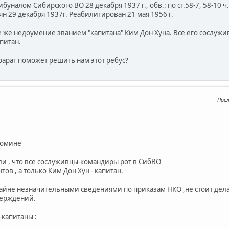
уналом Сибирского ВО 28 декабря 1937 г., обв.: по ст.58-7, 58-10 ч
н 29 декабря 1937г. Реабилитирован 21 мая 1956 г.
е же недоумение званием "капитана" Ким Дон Хуна. Все его сослуж
апитан.
рарат поможет решить нам этот ребус?
Посл
помине
ли , что все сослуживцы-командиры рот в СибВО
ов , а только Ким Дон Хун - капитан.
айне незначительными сведениями по приказам НКО ,не стоит дел
верждений.
-капитаны :