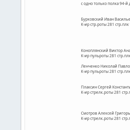
с одно только полка 94-
Бурковский Иван 
К-ир стр.роты 281
Коноплянский Вик
К-ир пульроты 281
Ленченко Никола
К-ир пульроты 281
Плаксин Сергей К
К-ир стрелк.роты 2
Смотров Алексей 
К-ир стрелк.роты 281 с