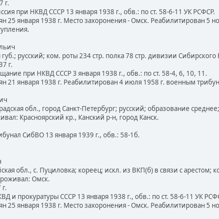
 г.
ия при НКВД СССР 13 января 1938 г., обв.: по ст. 58-6-11 УК РСФСР.
н 25 января 1938 г. Место захоронения - Омск. Реабилитирован 5 н
тупления.
Ильич
я губ.; русский; ком. роты 234 стр. полка 78 стр. дивизии Сибирског
7 г.
ние при НКВД СССР 3 января 1938 г., обв.: по ст. 58-4, 6, 10, 11.
ян 21 января 1938 г. Реабилитирован 4 июля 1958 г. военным трибу
вич
радская обл., город Санкт-Петербург; русский; образование среднее; 
вал: Красноярский кр., Канский р-н, город Канск.
унал СибВО 13 января 1939 г., обв.: 58-1б.
ч
йская обл., с. Пуциловка; кореец; искл. из ВКП(б) в связи с арестом;
Проживал: Омск.
 г.
 и прокуратуры СССР 13 января 1938 г., обв.: по ст. 58-6-11 УК РСФ
н 25 января 1938 г. Место захоронения - Омск. Реабилитирован 5 н