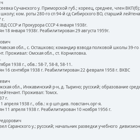
ич
ксеевка Сучанского у. Приморской губ.; кореец, среднее, член ВКП(б)
олу; ком. роты 280-го сп 94-й сд Сибирского ВО, старший лейтенант
 г.
ВД СССР и Прокурора СССР 4 января 1938г.
н 18 января 1938г. Реабилитирован 29 августа 1959г.
рович
славская обл., с. Осташково; командир взвода полковой школы 39-г
. Проживал: Омская обл., ст. Корниловка.
.
ря 1938 г., обв.: 58-7, 58-8, 58-11.
н 16 сентября 1938 г. Реабилитирован 22 февраля 1958 г. ВКВС
ьевич
жская обл., Инжавинский р-н, д. Тырино; русский; образование средне
лейтенант. Проживал: Томск.
7 г.
 апреля 1938 г., обв.: к-р шп-див. повстанч.орг-я.
н 11 апреля 1938 г. Реабилитирован 10 ноября 1956 г.
Федорович
р. Узел Саранского у.; русский; начальник разведки учебного дивизи