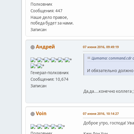
Полковник
Сообщения: 447
Наше дело правое,
победа будет за нами.
Записан
Андрей
07 июня 2016, 09:49:19
Цитата: command.cdr о
И обязательно должно
Генерал-полковник
Сообщения: 10,674
Записан
Да,да....конечно коллега ;)
Voin
07 июня 2016, 10:14:27
Доброе утро, господа! У
Полковник
Ким Дон Хун