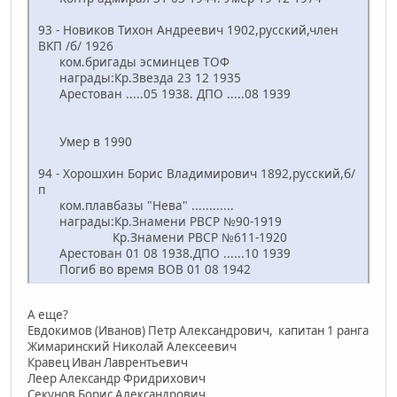
93 - Новиков Тихон Андреевич 1902,русский,член
ВКП /б/ 1926
ком.бригады эсминцев ТОФ
награды:Кр.Звезда 23 12 1935
Арестован .....05 1938. ДПО .....08 1939
Умер в 1990
94 - Хорошхин Борис Владимирович 1892,русский,б/
п
ком.плавбазы "Нева" ............
награды:Кр.Знамени РВСР №90-1919
Кр.Знамени РВСР №611-1920
Арестован 01 08 1938.ДПО ......10 1939
Погиб во время ВОВ 01 08 1942
А еще?
Евдокимов (Иванов) Петр Александрович, капитан 1 ранга
Жимаринский Николай Алексеевич
Кравец Иван Лаврентьевич
Леер Александр Фридрихович
Секунов Борис Александрович