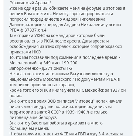
"Уважаемый Арарат !
Уже не один раз Вы обижаете меня на форуме.В этот раз я
решил Вам ответить. Не могу зарегистрироваться и
попросил посредничество Андрея Николаевича.
Данные,которые я передал Андрею Николаевичу все из
РГВА ф.37837,оп.4
Там справки УКНС на командиров которые были
восстановлены в РККА после ареста. Даты ареста и
освобождения из этих справок ,которые сопровождаюся
приказами НКО.
То,что Вы поставили под сомнения в последнее время -
Мозолевский - д.349,лист 199-200
Запорожченко - д.271,оисты 1-2
Не знаю по каким источникам Вы узнали литовскую
национальность Мозолевского ? По документам РГВА,в
том числе приведенных справок,
кроме того его УПК и книга учета КНС мехвойск за 1937 он
поляк.
Знаю,что во время ВОВ он писал "литовец",но так начали
писать многие другие поляки,которые родились на
территории занятой СССР в 1939-1940 /не только
литовец,чаще белорус/.
Знаю,что у Вас опыт работы в архивах на много
больше,чем у меня.
Чтобы получить ответ из ФСБ или ГВП я жду 3-4 месяца и