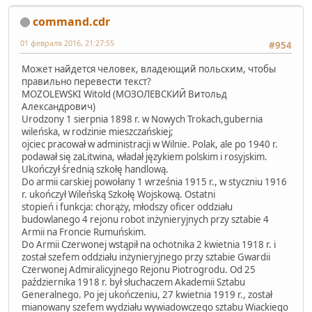
command.cdr
01 февраля 2016, 21:27:55
#954
Может найдется человек, владеющий польским, чтобы
правильно перевести текст?
MOZOLEWSKI Witold (МОЗОЛЕВСКИЙ Витольд
Александрович)
Urodzony 1 sierpnia 1898 r. w Nowych Trokach,gubernia
wileńska, w rodzinie mieszczańskiej;
ojciec pracował w administracji w Wilnie. Polak, ale po 1940 r.
podawał się zaLitwina, władał językiem polskim i rosyjskim.
Ukończył średnią szkołę handlową.
Do armii carskiej powołany 1 września 1915 r., w styczniu 1916
r. ukończył Wileńską Szkołę Wojskową. Ostatni
stopień i funkcja: chorąży, młodszy oficer oddziału
budowlanego 4 rejonu robot inżynieryjnych przy sztabie 4
Armii na Froncie Rumuńskim.
Do Armii Czerwonej wstąpił na ochotnika 2 kwietnia 1918 r. i
został szefem oddziału inżynieryjnego przy sztabie Gwardii
Czerwonej Admiralicyjnego Rejonu Piotrogrodu. Od 25
października 1918 r. był słuchaczem Akademii Sztabu
Generalnego. Po jej ukończeniu, 27 kwietnia 1919 r., został
mianowany szefem wydziału wywiadowczego sztabu Wiackiego