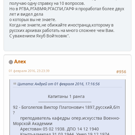
получаю одну справку на 10 вопросов.
Но в РГВА,РГАВМФ,РГАСПИ,ГАРФ я проработал более двух
лет и видел дела
о которых вы не знаете.
Когда не знаете,не обижайте иностранца,которому в
русских архивах работать на много сложнее чем Вам.
С уважением Якуб Войтковяк".
Алех
01 февраля 2016, 23:23:39
#956
Цитата: Андрей от 01 февраля 2016, 17:16:56
Капитаны 1 ранга
--------------------------------------------
92 - Боголепов Виктор Платонович 1897,русский,б/п
?
преподаватель кафедры опер.искусства Военно-
Морской Академии
Арестован 05 02 1938. ДПО 14 12 1940
Контр-адмирал 31 03 1944. Умер 19 12 1974