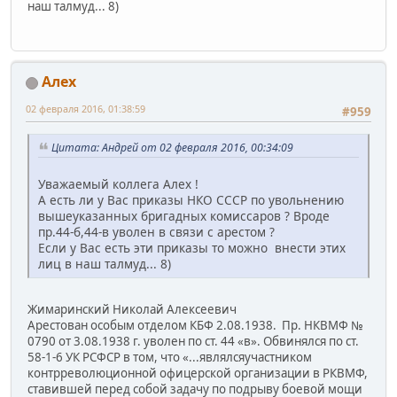
наш талмуд... 8)
Алех
02 февраля 2016, 01:38:59
#959
Цитата: Андрей от 02 февраля 2016, 00:34:09
Уважаемый коллега Алех !
А есть ли у Вас приказы НКО СССР по увольнению
вышеуказанных бригадных комиссаров ? Вроде
пр.44-б,44-в уволен в связи с арестом ?
Если у Вас есть эти приказы то можно внести этих
лиц в наш талмуд... 8)
Жимаринский Николай Алексеевич
Арестован особым отделом КБФ 2.08.1938. Пр. НКВМФ №
0790 от 3.08.1938 г. уволен по ст. 44 «в». Обвинялся по ст.
58-1-6 УК РСФСР в том, что «...являлсяучастником
контрреволюционной офицерской организации в РКВМФ,
ставившей перед собой задачу по подрыву боевой мощи