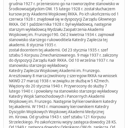
grudnia 1927 r. przeniesiono go na rownorzędne stanowisko w
Środkowoazjatyckim OW. 15 lutego 1928 r. został słuchaczem
kursow przy Akademii Wojskowej RKKA. Po ich ukończeniu od 1
czerwca 1928 r. znajdował się w dyspozycji Zarządu Głownego
RKKA. Od 1 października 1928 r. był wykładowcą, następnie
starszym wykładowcą Wydziału Zaopatrzenia Akademii
Wojskowej im. Frunzego190. Od 2 kwietnia 1934 r. zajmował
stanowisko starszego rukowoditiela Katedry Zaplecza tej
akademii. 8 stycznia 1935 r.
został docentem tej akademii. Od 23 stycznia 1935 r. szef
sztabu 5 Korpusu Zmechanizowanego. 9 maja 1937 r. zaliczony
do dyspozycji Zarządu Kadr RKKA. Od 10 września 1937 r. na
stanowisku starszego wykładowcy
Katedry Zaplecza Wojskowej Akademii im. Frunzego.
Aresztowany 8 marca (zwolniony z szeregow RKKA na wniosek
NKWD 27 marca) 1938 r. w związku ze służbą w 5 KZmech.
Więziony do 20 stycznia 1940 r. Przywrocony do służby 7
lutego 1940 r. i powołany na stanowisko starszego wykładowcy
Katedry Wojsk Samochodowych i Pancernych Akademii
Wojskowej im. Frunzego. Następnie był kierownikiem katedry
tej akademii. W 1943 r. mianowany kierownikiem Katedry
Dyscyplin Wojskowych Wojskowej Akademii Medycznej
im. Kirowa. Od grudnia 1943 r. szef sztabu 121 Korpusu
Strzeleckiego. Po zakończeniu wojny zastępca dowodcy 28 KS.
Od 1949 r. zastępca dowodcy Odeskiego OW ds. zaplecza. Od