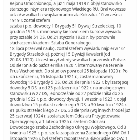
Rejonu Umocnionego, a już 1 maja 1919 r. objął stanowisko
starszego inżyniera rejonowego Wiackiego RU. Brał wowczas
udział w walkach z wojskami admirała Kołczaka. 10 września
1919 r. został szefem
sztabu i p.o. dowodcy 1 Brygady 51 Dywizji Strzeleckiej. 10
grudnia 1919 r. mianowany kierownikiem kursow wywiadu
przy sztabie 51 DS. Od 21 stycznia 1920 r. był ponownie
słuchaczem Akademii Sztabu Generalnego.
18 lipca przerwał naukę, został szefem wywiadu najpierw 161
Brygady Strzeleckiej, poźniej 15 Dywizji Kawalerii (od
20.08.1920). Uczestniczył wtedy w walkach przeciwko Polsce.
Od sierpnia do października 1920 r. internowany na terenie
Prus Wschodnich. Do studiow powrocił 25 listopada 1920 r. Po
ich ukończeniu, 16 listopada 1921 r., został mianowany
dowodcą 15 Brygady 5 DS. Od 20 sierpnia 1922 r. był zastępcą
dowodcy 5 DS, a od 23 października 1922 r. na analogicznym
stanowisku w 27 DS, jednocześnie od 27 października do 25
grudnia 1922 r. p.o. dowodcy dywizji. 1 września 1923 r. objął
dowodztwo 15 pułku strzeleckiego 5 DS, a 30 kwietnia 1924 r.
81 pułku strzelec kiego 27 DS. 30 sierpnia (wg innych źrodeł już
25 czerwca) 1924 r. został szefem Oddziału Przygotowania
Operacyjnego, a 1 lutego 1925 r. szefem Oddziału
Dowodczego sztabu Zachodniego Okręgu Wojskowego. Od 3
kwietnia 1925 r. p.o. szefa zaopatrzenia Zachodniego OW. Od 1
listopada 1926 r. był szefem zaopatrzenia Białoruskiego OW, 1