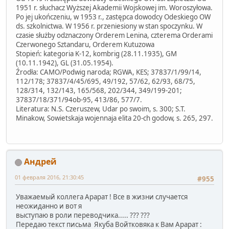
1951 r. słuchacz Wyższej Akademii Wojskowej im. Woroszyłowa.
Po jej ukończeniu, w 1953 r., zastępca dowodcy Odeskiego OW
ds. szkolnictwa. W 1956 r. przeniesiony w stan spoczynku. W
czasie służby odznaczony Orderem Lenina, czterema Orderami
Czerwonego Sztandaru, Orderem Kutuzowa
Stopień: kategoria K-12, kombrig (28.11.1935), GM
(10.11.1942), GL (31.05.1954).
Źrodła: CAMO/Podwig naroda; RGWA, KES; 37837/1/99/14,
112/178; 37837/4/45/695, 49/192, 57/62, 62/93, 68/75,
128/314, 132/143, 165/568, 202/344, 349/199-201;
37837/18/371/94ob-95, 413/86, 577/7.
Literatura: N.S. Czeruszew, Udar po swoim, s. 300; S.T.
Minakow, Sowietskaja wojennaja elita 20-ch godow, s. 265, 297.
Андрей
01 февраля 2016, 21:30:45
#955
Уважаемый коллега Арарат ! Все в жизни случается
неожиданно и вот я
выступаю в роли переводчика..... ??? ???
Передаю текст письма Якуба Войтковяка к Вам Арарат :