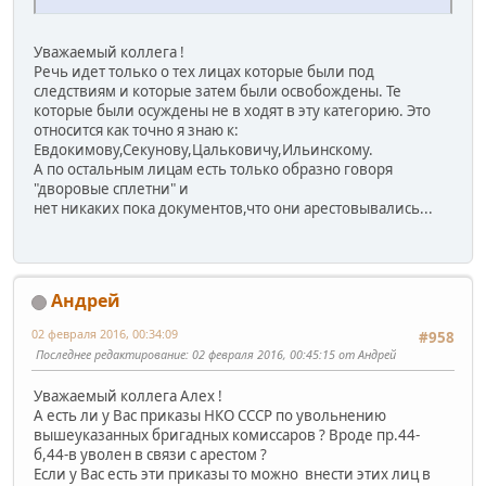
Уважаемый коллега !
Речь идет только о тех лицах которые были под
следствиям и которые затем были освобождены. Те
которые были осуждены не в ходят в эту категорию. Это
относится как точно я знаю к:
Евдокимову,Секунову,Цальковичу,Ильинскому.
А по остальным лицам есть только образно говоря
"дворовые сплетни" и
нет никаких пока документов,что они арестовывались...
Андрей
02 февраля 2016, 00:34:09
#958
Последнее редактирование
: 02 февраля 2016, 00:45:15 от Андрей
Уважаемый коллега Алех !
А есть ли у Вас приказы НКО СССР по увольнению
вышеуказанных бригадных комиссаров ? Вроде пр.44-
б,44-в уволен в связи с арестом ?
Если у Вас есть эти приказы то можно внести этих лиц в