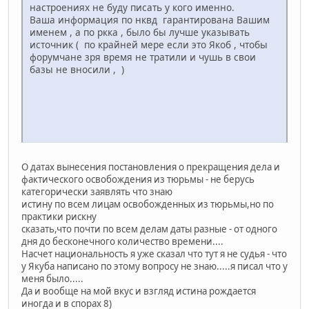
настроениях не буду писать у кого именно.
Ваша информация по нквд гарантирована Вашим
именем , а по ркка , было бы лучше указывать
источник ( по крайней мере если это Якоб , чтобы
форумчане зря время не тратили и чушь в свои
базы не вносили , )
О датах вынесения постановления о прекращения дела и
фактического освобождения из тюрьмы - не берусь
категорически заявлять что знаю
истину по всем лицам освобожденных из тюрьмы,но по
практики рискну
сказать,что почти по всем делам даты разные - от одного
дня до бесконечного количество времени....
Насчет национальность я уже сказал что тут я не судья - что
у Якуба написано по этому вопросу не знаю.....я писал что у
меня было.....
Да и вообще на мой вкус и взгляд истина рождается
иногда и в спорах 8)