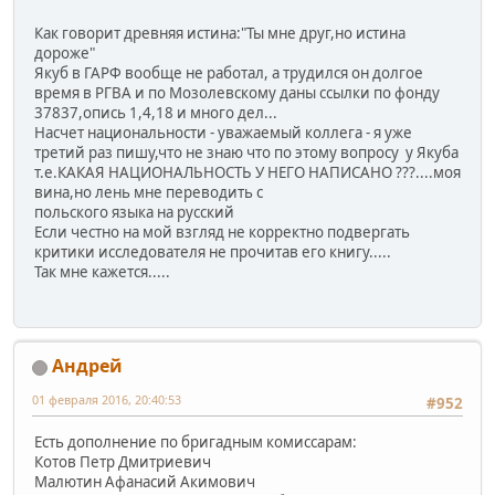
Как говорит древняя истина:"Ты мне друг,но истина
дороже"
Якуб в ГАРФ вообще не работал, а трудился он долгое
время в РГВА и по Мозолевскому даны ссылки по фонду
37837,опись 1,4,18 и много дел...
Насчет национальности - уважаемый коллега - я уже
третий раз пишу,что не знаю что по этому вопросу у Якуба
т.е.КАКАЯ НАЦИОНАЛЬНОСТЬ У НЕГО НАПИСАНО ???....моя
вина,но лень мне переводить с
польского языка на русский
Если честно на мой взгляд не корректно подвергать
критики исследователя не прочитав его книгу.....
Так мне кажется.....
Андрей
01 февраля 2016, 20:40:53
#952
Есть дополнение по бригадным комиссарам:
Котов Петр Дмитриевич
Малютин Афанасий Акимович