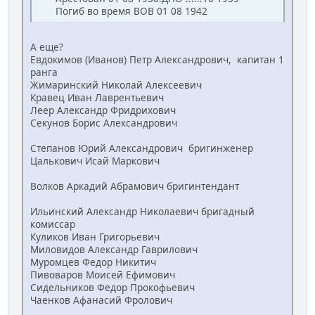
Погиб во время ВОВ 01 08 1942
А еще?
Евдокимов (Иванов) Петр Александрович, капитан 1
ранга
Жимаринский Николай Алексеевич
Кравец Иван Лаврентьевич
Леер Александр Фридрихович
Секунов Борис Александрович
Степанов Юрий Александрович бригинженер
Цалькович Исай Маркович
Волков Аркадий Абрамович бригинтендант
Ильинский Александр Николаевич бригадный
комиссар
Куликов Иван Григорьевич
Миловидов Александр Гаврилович
Муромцев Федор Никитич
Пивоваров Моисей Ефимович
Сидельников Федор Прокофьевич
Чаенков Афанасий Фролович