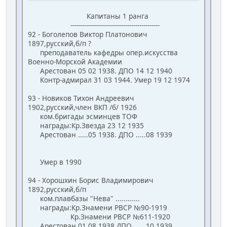
Капитаны 1 ранга
--------------------------------------------
92 - Боголепов Виктор Платонович
1897,русский,б/п ?
преподаватель кафедры опер.искусства
Военно-Морской Академии
Арестован 05 02 1938. ДПО 14 12 1940
Контр-адмирал 31 03 1944. Умер 19 12 1974
93 - Новиков Тихон Андреевич
1902,русский,член ВКП /б/ 1926
ком.бригады эсминцев ТОФ
награды:Кр.Звезда 23 12 1935
Арестован .....05 1938. ДПО .....08 1939
Умер в 1990
94 - Хорошхин Борис Владимирович
1892,русский,б/п
ком.плавбазы "Нева" ............
награды:Кр.Знамени РВСР №90-1919
Кр.Знамени РВСР №611-1920
Арестован 01 08 1938.ДПО ......10 1939