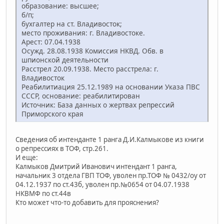
образование: высшее;
б/п;
бухгалтер на ст. Владивосток;
место проживания: г. Владивостоке.
Арест: 07.04.1938
Осужд. 28.08.1938 Комиссия НКВД. Обв. в
шпионской деятельности
Расстрел 20.09.1938. Место расстрела: г.
Владивосток
Реабилитиация 25.12.1989 на основании Указа ПВС
СССР, основание: реабилитирован
Источник: База данных о жертвах репрессий
Приморского края
Сведения об интенданте 1 ранга Д.И.Калмыкове из книги
о репрессиях в ТОФ, стр.261.
И еще:
Калмыков Дмитрий Иванович интендант 1 ранга,
начальник 3 отдела ГВП ТОФ, уволен пр.ТОФ № 0432/оу от
04.12.1937 по ст.43б, уволен пр.№0654 от 04.07.1938
НКВМФ по ст.44в
Кто может что-то добавить для прояснения?