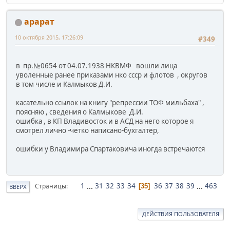
арарат
10 октября 2015, 17:26:09
#349
в пр.№0654 от 04.07.1938 НКВМФ вошли лица
уволенные ранее приказами нко ссср и флотов , округов
в том числе и Калмыков Д.И.
касательно ссылок на книгу "репрессии ТОФ мильбаха" ,
поясняю , сведения о Калмыкове Д.И.
ошибка , в КП Владивосток и в АСД на него которое я
смотрел лично -четко написано-бухгалтер,
ошибки у Владимира Спартаковича иногда встречаются
1
...
31
32
33
34
36
37
38
39
...
463
Страницы
35
ВВЕРХ
ДЕЙСТВИЯ ПОЛЬЗОВАТЕЛЯ