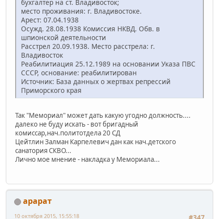
бухгалтер на ст. Владивосток;
место проживания: г. Владивостоке.
Арест: 07.04.1938
Осужд. 28.08.1938 Комиссия НКВД. Обв. в
шпионской деятельности
Расстрел 20.09.1938. Место расстрела: г.
Владивосток
Реабилитиация 25.12.1989 на основании Указа ПВС
СССР, основание: реабилитирован
Источник: База данных о жертвах репрессий
Приморского края
Так "Мемориал" может дать какую угодно должность....
далеко не буду искать - вот бригадный
комиссар,нач.политотдела 20 СД
Цейтлин Залман Карпелевич дан как нач.детского
санатория СКВО...
Лично мое мнение - накладка у Мемориала...
арарат
10 октября 2015, 15:55:18
#347