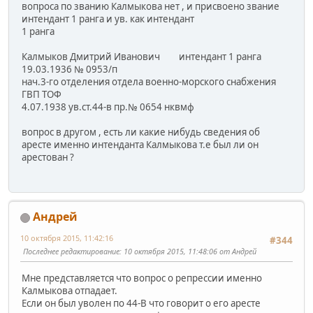
вопроса по званию Калмыкова нет , и присвоено звание
интендант 1 ранга и ув. как интендант
1 ранга
Калмыков Дмитрий Иванович интендант 1 ранга
19.03.1936 № 0953/п
нач.3-го отделения отдела военно-морского снабжения
ГВП ТОФ
4.07.1938 ув.ст.44-в пр.№ 0654 нквмф
вопрос в другом , есть ли какие нибудь сведения об
аресте именно интенданта Калмыкова т.е был ли он
арестован ?
Андрей
10 октября 2015, 11:42:16
#344
Последнее редактирование
: 10 октября 2015, 11:48:06 от Андрей
Мне представляется что вопрос о репрессии именно
Калмыкова отпадает.
Если он был уволен по 44-В что говорит о его аресте