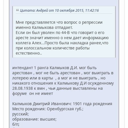
Цитата: Андрей от 10 октября 2015, 11:42:16
Мне представляется что вопрос о репрессии
именно Калмыкова отпадает.
Если он был уволен по 44-В что говорит о его
аресте значит именно о нем дает информацию
коллега Алех...Просто была накладка ранее,что
при колоссальном количестве работы
естественно..
интендант 1 ранга Калмыков Д.И. мог быть
арестован , мог не быть арестован , мог выиграть в
лотерею или в карты , а мог и не выиграть , но
никакого отношения к Калмыкову Д.И осужденному
28.08.1938 к вмн , чьи данные выставлены на
форуме он не имеет
Калмыков Дмитрий Иванович: 1901 года рождения
Место рождения: Оренбургская губ.;
русский;
образование: высшее;
б/п;