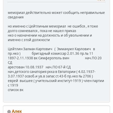
мемориал действительно может сообщить неправильные
сведения
но именно с Цейтлиным мемориал не ошибся , я тоже
долго сомневался , пока не нашел приказ
нко о назначении на должность и об увольнении и
именно с этой должности
Цейтлин Залман Карпович ( Эммануил Карлович в
пр.нко ) бригадный комиссар 2.01.36 пр.№ 11
1897-2.11.1938 вк Симферополь вмн нач.ПО 20
СД
арестован 10.08.1937 нач.ПО 67-й СД
нач.детского санатория ркка в Евпатории ( 4.02.1937-
3.07.1937 освоб.и ув.в запас ст.43-б пр.нко № 2706 )
еврей высшее ( учительский институт-1919 ) член партии
с 1919
список вк
Алех