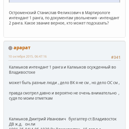
Остроменский Станислав Феликсович в Мартирологе
интендант 1 ранга, по документам увольнения - интендант
2 ранга. Какое звание верное, кто может подсказать?
арарат
10 октября 2015, 06:47:16
#341
Калмыков интендант 1 ранга и Калмыков осужденный во
Владивостоке
может быть разные люди , дело ВК я не см , но дело ОС см ,
правда смотрел давно и вероятно не очень внимательно ,
судя по моим отметкам
Калмыков Дмитрий Иванович бухгалтер ст.Владивосток
ДВ ж.д. он ли