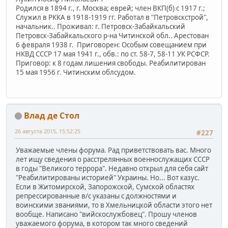
Родился в 1894 г., г. Москва; еврей; член ВКП(б) с 1917 г.;
Служил в РККА в 1918-1919 гг. Работал в "Петровскстрой",
начальник.. Проживал: г. Петровск-Забайкальский
Петровск-Забайкальского р-на Читинской обл.. Арестован
6 февраля 1938 г. Приговорен: Особым совещанием при
НКВД СССР 17 мая 1941 г., обв.: по ст. 58-7, 58-11 УК РСФСР.
Приговор: к 8 годам лишения свободы. Реабилитирован
15 мая 1956 г. Читинским облсудом.
Влад де Стол
26 августа 2015, 15:52:25
#227
Уважаемые члены форума. Рад приветствовать вас. Много
лет ищу сведения о расстрелянных военнослужащих СССР
в годы "Великого террора". Недавно открыл для себя сайт
"Реабилитированы историей" Украины. Но... Вот казус.
Если в Житомирской, Запорожской, Сумской областях
репрессированные в/с указаны с должностями и
воинскими званиями, то в Хмельницкой области этого нет
вообще. Написано "вийскослужбовец". Прошу членов
уважаемого форума, в котором так много сведений