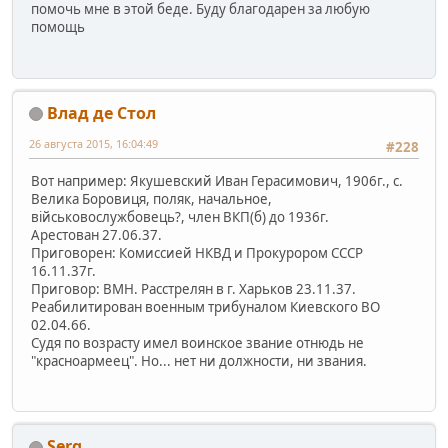
помочь мне в этой беде. Буду благодарен за любую
помощь
Влад де Стол
26 августа 2015, 16:04:49
#228
Вот например: Якушевский Иван Герасимович, 1906г., с.
Велика Боровиця, поляк, начальное,
військовослужбовець?, член ВКП(б) до 1936г.
Арестован 27.06.37.
Приговорен: Комиссией НКВД и Прокурором СССР
16.11.37г.
Приговор: ВМН. Расстрелян в г. Харьков 23.11.37.
Реабилитирован военным трибуналом Киевского ВО
02.04.66.
Судя по возрасту имел воинское звание отнюдь не
"красноармеец". Но... нет ни должности, ни звания.
Serg