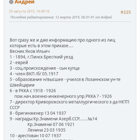
Андрей
25 августа 2015, 16:49:16
#225
Последнее редактирование
: 12 марта 2019, 06:01:41 от Андрей
Вот сразу же и даю информацию про одного из лиц
которые есть в этом приказе....
Весник Яков Ильич
1 - 1894, г.Пинск Бресткий уезд
2 - еврей
3 - соц.происхождение - сын купца
4 - член ВКП /б/ 05.1917
5 - образование н/высшее - учился в Лозаннском ун-те
Швейцарии
6 - в РККА с 1918 - 1926
пом.нач.военно-инженерного упр.РККА ? - 1926
7 - директор Криворожского металлургического з-да НКТП
СССР
8 - бригинженер 13 04 1937
9 - награды:Кр.Знамени Азерб.ССР.......№14
Кр.Знамени 07 06 1921
Ленина 23 03 1935
10 - арестован 10 07 1937