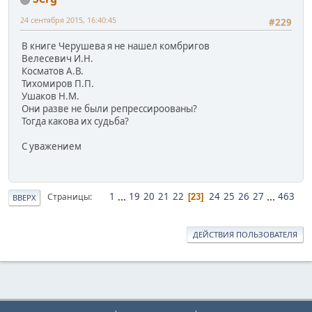
24 сентября 2015, 16:40:45
#229
В книге Черушева я не нашел комбригов
Велесевич И.Н.
Косматов А.В.
Тихомиров П.П.
Ушаков Н.М.
Они разве не были репрессироованы?
Тогда какова их судьба?
С уважением
1
...
19
20
21
22
24
25
26
27
...
463
Страницы
23
ВВЕРХ
ДЕЙСТВИЯ ПОЛЬЗОВАТЕЛЯ