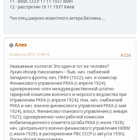
11 - ВКВС СССР 17 11 1937 ВМН
12 - расстрелян 18 11 1937 Киев
*он отец широко известного актера Весника....
Алех
25 августа 2015, 17:48:19
#226
Уважаемые коллеги! Это один и тот же человек?
Лукин Иосиф Николаевич – быв. нач. снабжений
Западного фронта; нач. ГВФУ (1922); нач. и комиссар
Финансового управления РККА (с апреля 1924);
одновременно член междуведомственной штатно-
тарифной комиссии военного м морского ведомства при
Управлении РККА (с апреля 1924); пом. нач. снабжений
РККА и нач. военно-финансового управления РККА (с мая
1924), впосл. Финансово-планового управления (с января
1927); одновременно член рабочей комиссии
мобилизационного комитета Штаба РККА (с июля 1928);
нач. центрального военно-финансового управления НКВМ
(с июля 1928); в распоряжении РВС СССР (с августа 1930).
Лукин Иосиф Николаевич