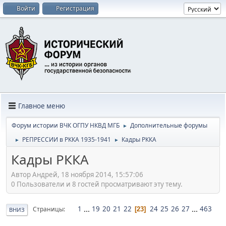
Войти
Регистрация
Главное меню
Форум истории ВЧК ОГПУ НКВД МГБ
Дополнительные форумы
►
РЕПРЕССИИ в РККА 1935-1941
Кадры РККА
►
►
Кадры РККА
Автор Андрей, 18 ноября 2014, 15:57:06
0 Пользователи и 8 гостей просматривают эту тему.
1
...
19
20
21
22
24
25
26
27
...
463
Страницы
23
ВНИЗ