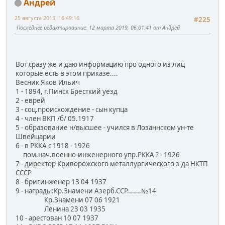
Андрей
25 августа 2015, 16:49:16
#225
Последнее редактирование
: 12 марта 2019, 06:01:41 от Андрей
Вот сразу же и даю информацию про одного из лиц
которые есть в этом приказе....
Весник Яков Ильич
1 - 1894, г.Пинск Бресткий уезд
2 - еврей
3 - соц.происхождение - сын купца
4 - член ВКП /б/ 05.1917
5 - образование н/высшее - учился в Лозаннском ун-те
Швейцарии
6 - в РККА с 1918 - 1926
пом.нач.военно-инженерного упр.РККА ? - 1926
7 - директор Криворожского металлургического з-да НКТП
СССР
8 - бригинженер 13 04 1937
9 - награды:Кр.Знамени Азерб.ССР.......№14
Кр.Знамени 07 06 1921
Ленина 23 03 1935
10 - арестован 10 07 1937