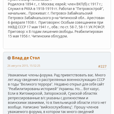
Родился в 1894 г., г. Москва; еврей; член ВКП(б) с 1917 г.;
Служил в РККА в 1918-1919 гг. Работал в "Петровскстрой",
начальник.. Проживал: г. Петровск-Забайкальский
Петровск-Забайкальского р-на Читинской обл.. Арестован
6 февраля 1938 г. Приговорен: Особым совещанием при
НКВД СССР 17 мая 1941 г., обв.: по ст. 58-7, 58-11 УК РСФСР.
Приговор: к 8 годам лишения свободы. Реабилитирован
15 мая 1956 г. Читинским облсудом.
Влад де Стол
26 августа 2015, 15:52:25
#227
Уважаемые члены форума. Рад приветствовать вас. Много
лет ищу сведения о расстрелянных военнослужащих СССР
в годы "Великого террора". Недавно открыл для себя сайт
"Реабилитированы историей" Украины. Но... Вот казус.
Если в Житомирской, Запорожской, Сумской областях
репрессированные в/с указаны с должностями и
воинскими званиями, то в Хмельницкой области этого нет
вообще. Написано "вийскослужбовец". Прошу членов
уважаемого форума, в котором так много сведений