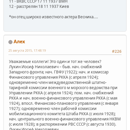
11 - ВКВС СССР 17 11 1937 ВМН
12 - расстрелян 18 11 1937 Киев
*он отец широко известного актера Весника....
Алех
25 августа 2015, 17:48:19
#226
Уважаемые коллеги! Это один и тот же человек?
Лукин Иосиф Николаевич – быв. нач. снабжений
Западного фронта; нач. ГВФУ (1922); нач. и комиссар
Финансового управления РККА (с апреля 1924);
одновременно член междуведомственной штатно-
тарифной комиссии военного м морского ведомства при
Управлении РККА (с апреля 1924); пом. нач. снабжений
РККА и нач. военно-финансового управления РККА (с мая
1924), впосл. Финансово-планового управления (с января
1927); одновременно член рабочей комиссии
мобилизационного комитета Штаба РККА (с июля 1928);
нач. центрального военно-финансового управления НКВМ
(с июля 1928); в распоряжении РВС СССР (с августа 1930).
Лукин Иосиф Николаевич