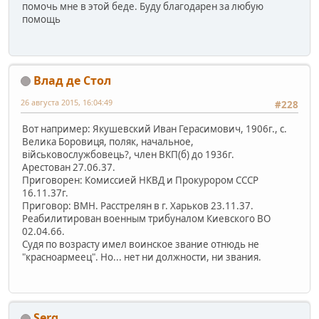
помочь мне в этой беде. Буду благодарен за любую
помощь
Влад де Стол
26 августа 2015, 16:04:49
#228
Вот например: Якушевский Иван Герасимович, 1906г., с.
Велика Боровиця, поляк, начальное,
військовослужбовець?, член ВКП(б) до 1936г.
Арестован 27.06.37.
Приговорен: Комиссией НКВД и Прокурором СССР
16.11.37г.
Приговор: ВМН. Расстрелян в г. Харьков 23.11.37.
Реабилитирован военным трибуналом Киевского ВО
02.04.66.
Судя по возрасту имел воинское звание отнюдь не
"красноармеец". Но... нет ни должности, ни звания.
Serg