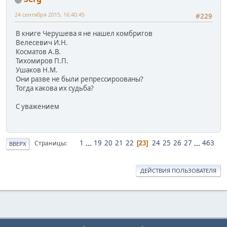
24 сентября 2015, 16:40:45
#229
В книге Черушева я не нашел комбригов
Велесевич И.Н.
Косматов А.В.
Тихомиров П.П.
Ушаков Н.М.
Они разве не были репрессироованы?
Тогда какова их судьба?
С уважением
1
...
19
20
21
22
24
25
26
27
...
463
Страницы
23
ВВЕРХ
ДЕЙСТВИЯ ПОЛЬЗОВАТЕЛЯ