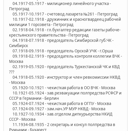
04.1917-05.1917 - милиционер линейного участка -
Петроград
05.1917-10.1917 - счетовод лазарета №261 - Петроград
10.1917-02.1918 - дружинник и красногвардеец рабочей
милиции 1 горсовета - Петроград
02.1918-04.1918 - гл.бухгалтер редакции газеты рабоче-
крестьянского правительства - Петроград
04.1918-07.1918 - председатель Симбирской губ.ЧК -
Симбирск
07.1918-09.1918 - председатель Орской УЧК - г.Орша
09.1918-02.1919 - председатель контроля коллегии ВЧК -
Москва
02.1919-05.1920 - председатель Туркестанской ЧК и КВД
???
04.1918-05.1920 - инструктор и член ревкомиссии НКВД
- Москва
05.1920-10.1921 - чекисткая работа в ОО ВЧК - Москва
10.1921-05.1924 - зав.реэвакуации полпредства РСФСР и
СССР в Германии - Берлин
05.1924-07.1924 - чекисткая работа в ОГПУ - Москва
07.1924-09.1927 - зам.нач.УР МУР НКВД - Москва
10.1927-10.1934 - зав.отделом дипкурьерства НКИД
СССР - Москва
11.1934-08.1935 - 2 секретарь и консул полпредства в
Румынии - Бухарест