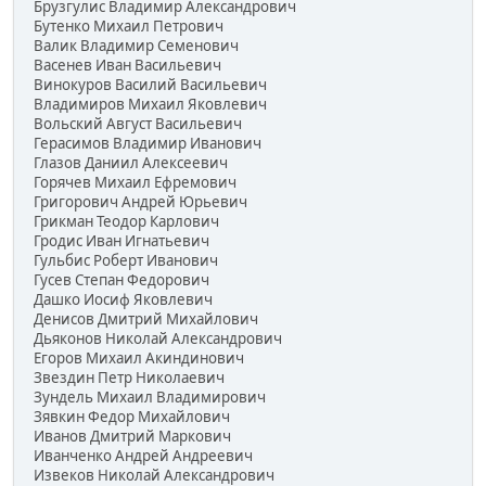
Брузгулис Владимир Александрович
Бутенко Михаил Петрович
Валик Владимир Семенович
Васенев Иван Васильевич
Винокуров Василий Васильевич
Владимиров Михаил Яковлевич
Вольский Август Васильевич
Герасимов Владимир Иванович
Глазов Даниил Алексеевич
Горячев Михаил Ефремович
Григорович Андрей Юрьевич
Грикман Теодор Карлович
Гродис Иван Игнатьевич
Гульбис Роберт Иванович
Гусев Степан Федорович
Дашко Иосиф Яковлевич
Денисов Дмитрий Михайлович
Дьяконов Николай Александрович
Егоров Михаил Акиндинович
Звездин Петр Николаевич
Зундель Михаил Владимирович
Зявкин Федор Михайлович
Иванов Дмитрий Маркович
Иванченко Андрей Андреевич
Извеков Николай Александрович