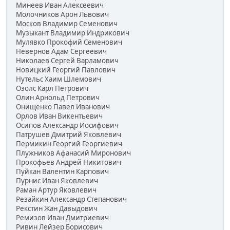
Минеев Иван Алексеевич
Молочников Арон Львович
Москов Владимир Семенович
Музыкант Владимир Индрикович
Мулявко Прокофий Семенович
Невернов Адам Сергеевич
Николаев Сергей Варламович
Новицкий Георгий Павлович
Нутельс Хаим Шлемович
Озолс Карл Петрович
Олин Арнольд Петрович
Онищенко Павел Иванович
Орлов Иван Викентьевич
Осипов Александр Иосифович
Патрушев Дмитрий Яковлевич
Пермикин Георгий Георгиевич
Плужников Афанасий Миронович
Прокофьев Андрей Никитович
Пуйкан Валентин Карпович
Пурнис Иван Яковлевич
Раман Артур Яковлевич
Резайкин Александр Степанович
Рекстин Жан Давыдович
Ремизов Иван Дмитриевич
Ривин Лейзер Борисович