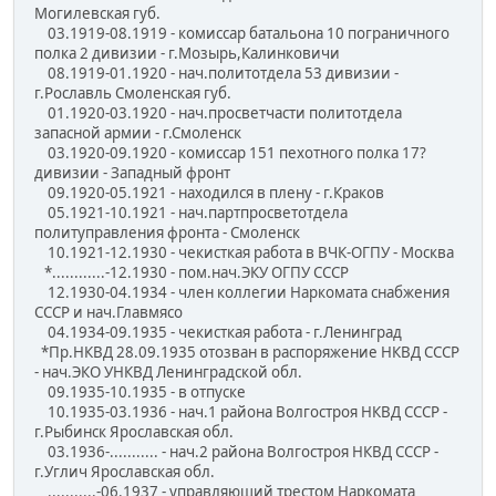
Могилевская губ.
03.1919-08.1919 - комиссар батальона 10 пограничного
полка 2 дивизии - г.Мозырь,Калинковичи
08.1919-01.1920 - нач.политотдела 53 дивизии -
г.Рославль Смоленская губ.
01.1920-03.1920 - нач.просветчасти политотдела
запасной армии - г.Смоленск
03.1920-09.1920 - комиссар 151 пехотного полка 17?
дивизии - Западный фронт
09.1920-05.1921 - находился в плену - г.Краков
05.1921-10.1921 - нач.партпросветотдела
политуправления фронта - Смоленск
10.1921-12.1930 - чекисткая работа в ВЧК-ОГПУ - Москва
*............-12.1930 - пом.нач.ЭКУ ОГПУ СССР
12.1930-04.1934 - член коллегии Наркомата снабжения
СССР и нач.Главмясо
04.1934-09.1935 - чекисткая работа - г.Ленинград
*Пр.НКВД 28.09.1935 отозван в распоряжение НКВД СССР
- нач.ЭКО УНКВД Ленинградской обл.
09.1935-10.1935 - в отпуске
10.1935-03.1936 - нач.1 района Волгостроя НКВД СССР -
г.Рыбинск Ярославская обл.
03.1936-........... - нач.2 района Волгостроя НКВД СССР -
г.Углич Ярославская обл.
...........-06.1937 - управляющий трестом Наркомата