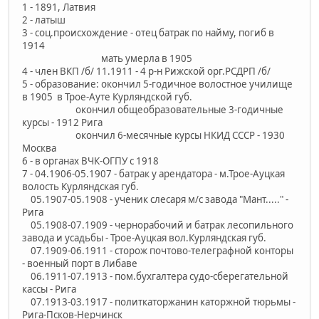
1 - 1891, Латвия
2 - латыш
3 - соц.происхождение - отец батрак по найму, погиб в
1914
мать умерла в 1905
4 - член ВКП /б/ 11.1911 - 4 р-н Рижской орг.РСДРП /б/
5 - образование: окончил 5-годичное волостное училище
в 1905 в Трое-Ауте Курляндской губ.
окончил общеобразовательные 3-годичные
курсы - 1912 Рига
окончил 6-месячные курсы НКИД СССР - 1930
Москва
6 - в органах ВЧК-ОГПУ с 1918
7 - 04.1906-05.1907 - батрак у арендатора - м.Трое-Ауцкая
волость Курляндская губ.
05.1907-05.1908 - ученик слесаря м/с завода "Мант....." -
Рига
05.1908-07.1909 - чернорабочий и батрак лесопильного
завода и усадьбы - Трое-Ауцкая вол.Курляндская губ.
07.1909-06.1911 - сторож почтово-телеграфной конторы
- военный порт в Либаве
06.1911-07.1913 - пом.бухгалтера судо-сберегательной
кассы - Рига
07.1913-03.1917 - политкаторжанин каторжной тюрьмы -
Рига-Псков-Нерчинск