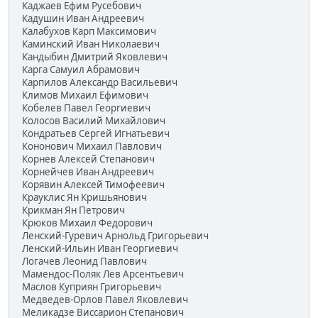
Каджаев Ефим Русебович
Кадушин Иван Андреевич
Калабухов Карп Максимович
Каминский Иван Николаевич
Кандыбин Дмитрий Яковлевич
Карга Самуил Абрамович
Карпилов Александр Васильевич
Климов Михаил Ефимович
Кобелев Павел Георгиевич
Колосов Василий Михайлович
Кондратьев Сергей Игнатьевич
Кононович Михаил Павлович
Корнев Алексей Степанович
Корнейчев Иван Андреевич
Корявин Алексей Тимофеевич
Крауклис Ян Кришьянович
Крикман Ян Петрович
Крюков Михаил Федорович
Ленский-Гуревич Арнольд Григорьевич
Ленский-Ильин Иван Георгиевич
Логачев Леонид Павлович
Мамендос-Поляк Лев Арсентьевич
Маслов Куприян Григорьевич
Медведев-Орлов Павел Яковлевич
Меликадзе Виссарион Степанович