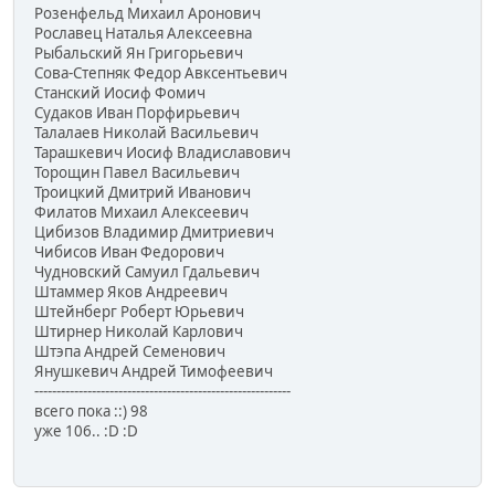
Розенфельд Михаил Аронович
Рославец Наталья Алексеевна
Рыбальский Ян Григорьевич
Сова-Степняк Федор Авксентьевич
Станский Иосиф Фомич
Судаков Иван Порфирьевич
Талалаев Николай Васильевич
Тарашкевич Иосиф Владиславович
Торощин Павел Васильевич
Троицкий Дмитрий Иванович
Филатов Михаил Алексеевич
Цибизов Владимир Дмитриевич
Чибисов Иван Федорович
Чудновский Самуил Гдальевич
Штаммер Яков Андреевич
Штейнберг Роберт Юрьевич
Штирнер Николай Карлович
Штэпа Андрей Семенович
Янушкевич Андрей Тимофеевич
----------------------------------------------------------
всего пока ::) 98
уже 106.. :D :D