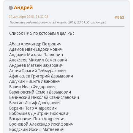
Андрей
04 декабря 2018, 21:32:08
#963
Последнее редактирование
: 23 марта 2019, 23:51:55 от Андрей
Список ПР 5 по которым я дал РБ :
Абаш Александр Петрович
Адамов Иван Евдокимович
Алдохин Михаил Павлович
Алексеев Михаил Семенович
Андреев Матвей Захарович
Антия Тарасий Теймуразович
Афанасьев Григорий Давыдович
Ашукин Никита Иванович
Бавин Иван Федорович
Барановский Семен Давыдович
Бачинский Николай Станиславович
Белкин Иосиф Давыдович
Берзин Петр Андреевич
Бобрышев Дмитрий Тихонович
Богданович Петр Андреевич
Броневой Александр Иосифович
Бродский Иосиф Матвеевич