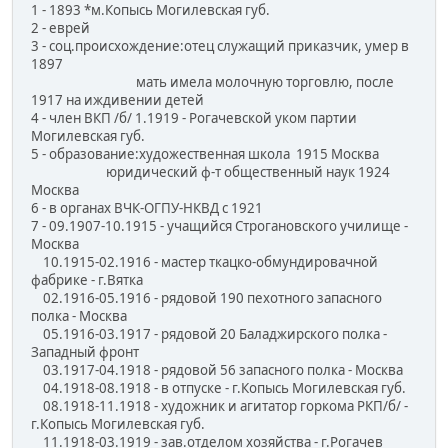
1 - 1893 *м.Копысь Могилевская губ.
2 - еврей
3 - соц.происхождение:отец служащий приказчик, умер в
1897
мать имела молочную торговлю, после
1917 на иждивении детей
4 - член ВКП /б/ 1.1919 - Рогачевской уком партии
Могилевская губ.
5 - образование:художественная школа 1915 Москва
юридический ф-т общественный наук 1924
Москва
6 - в органах ВЧК-ОГПУ-НКВД с 1921
7 - 09.1907-10.1915 - учащийся Строгановского училище -
Москва
10.1915-02.1916 - мастер ткацко-обмундировачной
фабрике - г.Вятка
02.1916-05.1916 - рядовой 190 пехотного запасного
полка - Москва
05.1916-03.1917 - рядовой 20 Баладжирского полка -
Западный фронт
03.1917-04.1918 - рядовой 56 запасного полка - Москва
04.1918-08.1918 - в отпуске - г.Копысь Могилевская губ.
08.1918-11.1918 - художник и агитатор горкома РКП/б/ -
г.Копысь Могилевская губ.
11.1918-03.1919 - зав.отделом хозяйства - г.Рогачев