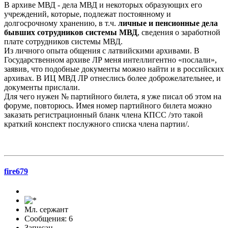
В архиве МВД - дела МВД и некоторых образующих его
учреждений, которые, подлежат постоянному и
долгосрочному хранению, в т.ч.
личные и пенсионные дела
бывших сотрудников системы МВД
, сведения о заработной
плате сотрудников системы МВД.
Из личного опыта общения с латвийскими архивами. В
Государственном архиве ЛР меня интеллигентно «послали»,
заявив, что подобные документы можно найти и в российских
архивах. В ИЦ МВД ЛР отнеслись более доброжелательнее, и
документы прислали.
Для чего нужен № партийного билета, я уже писал об этом на
форуме, повторюсь. Имея номер партийного билета можно
заказать регистрационный бланк члена КПСС /это такой
краткий конспект послужного списка члена партии/.
fire679
Мл. сержант
Сообщения: 6
Записан