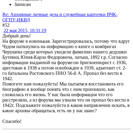
Записан
Re: Архивные личные дела и служебные карточки ВЧК-
ОГПУ-НКВД
#52
22 мая 2015, 10:31:19
Добрый день!
На форуме я новенькая. Зарегестрировалась, потому что вдруг
Чудом наткнулись на информацию о книге о комбригах
Черушева среди которых увидели фамилию нашего дедушки
Бутевиц Юлия-Карла Федоровича, латыш, 1892 г.р. Согласно
информации выданной на форуме:он бригвоенюрист с 1936,
арестован в 1938 а потом освобожден в 1939, адъютант ст. 2-
го батальона Ростовского ПНО 56-й А. Пропал без вести в
1942.
Помогите нам пожалуйста! Мы пытаемся восстановить его
биографию и вообще понять что с ним произошло, как
сложилась его жизнь. У нас была информация что его
расстреляли, а из форума мы узнали что он пропал без вести в
1942г. Подскажите пожалуйста в каком направлении искать, в
какие архивы обращаться, есть ли у нас шанс?
Спасибо!