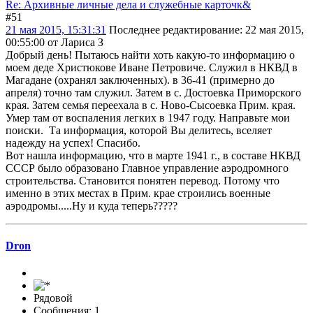
Re: Архивные личные дела и служебные карточк&
#51
21 мая 2015, 15:31:31
Последнее редактирование
: 22 мая 2015,
00:55:00 от Лариса З
Добрый день! Пытаюсь найти хоть какую-то информацию о
моем деде Христюкове Иване Петровиче. Служил в НКВД в
Магадане (охранял заключенных). в 36-41 (примерно до
апреля) точно там служил. Затем в с. Достоевка Приморского
края. Затем семья переехала в с. Ново-Сысоевка Прим. края.
Умер там от воспаления легких в 1947 году. Направьте мои
поиски. Та информация, которой Вы делитесь, вселяет
надежду на успех! Спасибо.
Вот нашла информацию, что в марте 1941 г., в составе НКВД
СССР было образовано Главное управление аэродромного
строительства. Становится понятен перевод. Потому что
именно в этих местах в Прим. крае строились военные
аэродромы.....Ну и куда теперь?????
Dron
Рядовой
Сообщения: 1