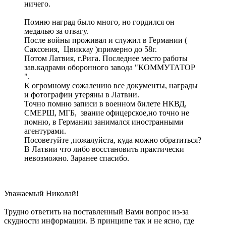
ничего.
Помню наград было много, но гордился он
медалью за отвагу.
После войны проживал и служил в Германии (
Саксония, Цвиккау )примерно до 58г.
Потом Латвия, г.Рига. Последнее место работы
зав.кадрами оборонного завода "КОММУТАТОР
".
К огромному сожалению все документы, награды
и фотографии утеряны в Латвии.
Точно помню записи в военном билете НКВД,
СМЕРШ, МГБ, звание офицерское,но точно не
помню, в Германии занимался иностранными
агентурами.
Посоветуйте ,пожалуйста, куда можно обратиться?
В Латвии что либо восстановить практически
невозможно. Заранее спасибо.
Уважаемый Николай!
Трудно ответить на поставленный Вами вопрос из-за
скудности информации. В принципе так и не ясно, где