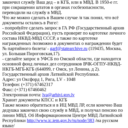
закончил службу Ваш дед – в КГБ, или в МВД. В 1950-е гг.
при сокращении штатов в органах госбезопасности,
переводили на службу в МВД.
Что же можно сделать в Вашем случае /я так понял, что всё
документы остались в Риге/:
- попробуйте сделать запрос в ГА РФ (Государственный архив
Российской Федерации), пусть проверят по картотеке личного
состава НКВД-МВД СССР, а также по картотеке
награжденных /возможно в документах о награждении будет
№ партийного билета/ -
garf@statearchive.ru
(119435, Москва,
ул. Большая Пироговская,17).
- сделайте запрос в УФСБ по Омской области, где находится
основной фонд личных дел сотрудников ВЧК-ОГПУ-НКВД-
НКГБ-МГБ-КГБ (644099, г Омск, ул Ленина, д 2).
Государственный архив Латвийской Республики.
Адрес: ул Оксфорд 1, Рига, LV - 1048
Телефон: (+371) 67462317
Факс: (+371) 67460462
Электронная почта:
lva@arhivi.gov.lv
Хранит документы КПСС и КГБ
Также можно обратиться и в ИЦ МВД ЛР, если конечно Ваш
дедушка закончил свою службу в МВД, и получал пенсию по
линии МВД. Об Информационном Центре МВД Латвийской
Республики
http://www.ic.iem.gov.lv/ru/node/383
/на русском
языке/