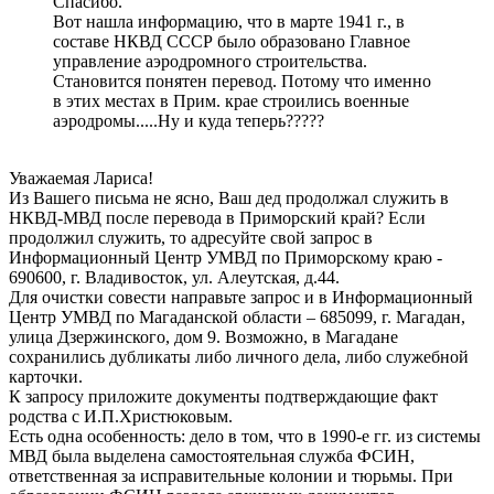
Спасибо.
Вот нашла информацию, что в марте 1941 г., в
составе НКВД СССР было образовано Главное
управление аэродромного строительства.
Становится понятен перевод. Потому что именно
в этих местах в Прим. крае строились военные
аэродромы.....Ну и куда теперь?????
Уважаемая Лариса!
Из Вашего письма не ясно, Ваш дед продолжал служить в
НКВД-МВД после перевода в Приморский край? Если
продолжил служить, то адресуйте свой запрос в
Информационный Центр УМВД по Приморскому краю -
690600, г. Владивосток, ул. Алеутская, д.44.
Для очистки совести направьте запрос и в Информационный
Центр УМВД по Магаданской области – 685099, г. Магадан,
улица Дзержинского, дом 9. Возможно, в Магадане
сохранились дубликаты либо личного дела, либо служебной
карточки.
К запросу приложите документы подтверждающие факт
родства с И.П.Христюковым.
Есть одна особенность: дело в том, что в 1990-е гг. из системы
МВД была выделена самостоятельная служба ФСИН,
ответственная за исправительные колонии и тюрьмы. При