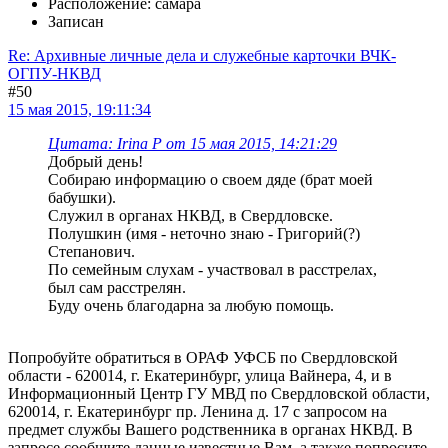
Расположение: самара
Записан
Re: Архивные личные дела и служебные карточки ВЧК-
ОГПУ-НКВД
#50
15 мая 2015, 19:11:34
Цитата: Irina P от 15 мая 2015, 14:21:29
Добрый день!
Собираю информацию о своем дяде (брат моей
бабушки).
Служил в органах НКВД, в Свердловске.
Полушкин (имя - неточно знаю - Григорий(?)
Степанович.
По семейным слухам - участвовал в расстрелах,
был сам расстрелян.
Буду очень благодарна за любую помощь.
Попробуйте обратиться в ОРАФ УФСБ по Свердловской
области - 620014, г. Екатеринбург, улица Вайнера, 4, и в
Информационный Центр ГУ МВД по Свердловской области,
620014, г. Екатеринбург пр. Ленина д. 17 с запросом на
предмет службы Вашего родственника в органах НКВД. В
запросе сообщите данные известные Вам, а также попросите