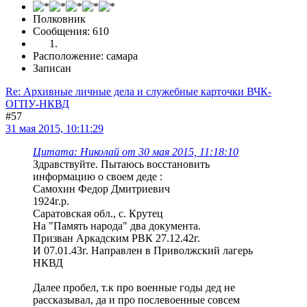
Полковник
Сообщения: 610
Расположение: самара
Записан
Re: Архивные личные дела и служебные карточки ВЧК-
ОГПУ-НКВД
#57
31 мая 2015, 10:11:29
Цитата: Николай от 30 мая 2015, 11:18:10
Здравствуйте. Пытаюсь восстановить
информацию о своем деде :
Самохин Федор Дмитриевич
1924г.р.
Саратовская обл., с. Крутец
На "Память народа" два документа.
Призван Аркадским РВК 27.12.42г.
И 07.01.43г. Направлен в Приволжский лагерь
НКВД
Далее пробел, т.к про военные годы дед не
рассказывал, да и про послевоенные совсем