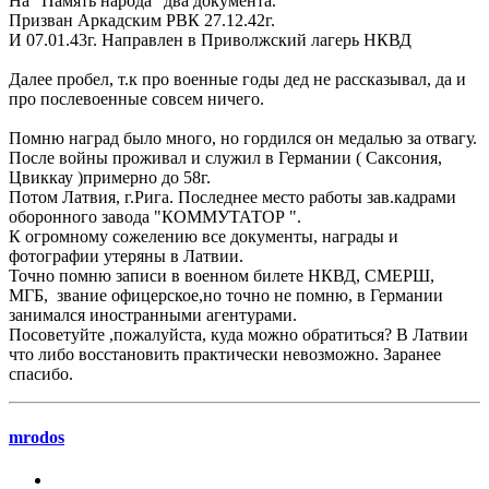
На "Память народа" два документа.
Призван Аркадским РВК 27.12.42г.
И 07.01.43г. Направлен в Приволжский лагерь НКВД
Далее пробел, т.к про военные годы дед не рассказывал, да и
про послевоенные совсем ничего.
Помню наград было много, но гордился он медалью за отвагу.
После войны проживал и служил в Германии ( Саксония,
Цвиккау )примерно до 58г.
Потом Латвия, г.Рига. Последнее место работы зав.кадрами
оборонного завода "КОММУТАТОР ".
К огромному сожелению все документы, награды и
фотографии утеряны в Латвии.
Точно помню записи в военном билете НКВД, СМЕРШ,
МГБ, звание офицерское,но точно не помню, в Германии
занимался иностранными агентурами.
Посоветуйте ,пожалуйста, куда можно обратиться? В Латвии
что либо восстановить практически невозможно. Заранее
спасибо.
mrodos