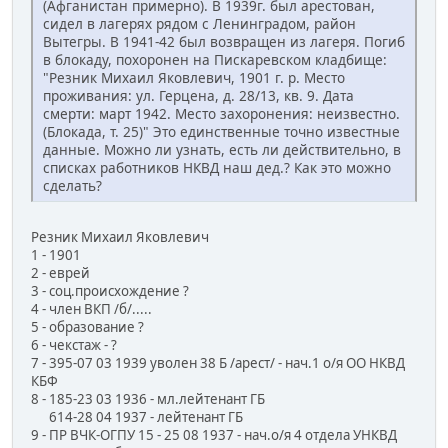
(Афганистан примерно). В 1939г. был арестован,
сидел в лагерях рядом с Ленинградом, район
Вытегры. В 1941-42 был возвращен из лагеря. Погиб
в блокаду, похоронен на Пискаревском кладбище:
"Резник Михаил Яковлевич, 1901 г. р. Место
проживания: ул. Герцена, д. 28/13, кв. 9. Дата
смерти: март 1942. Место захоронения: неизвестно.
(Блокада, т. 25)" Это единственные точно известные
данные. Можно ли узнать, есть ли действительно, в
списках работников НКВД наш дед.? Как это можно
сделать?
Резник Михаил Яковлевич
1 - 1901
2 - еврей
3 - соц.происхождение ?
4 - член ВКП /б/.....
5 - образование ?
6 - чекстаж - ?
7 - 395-07 03 1939 уволен 38 Б /арест/ - нач.1 о/я ОО НКВД
КБФ
8 - 185-23 03 1936 - мл.лейтенант ГБ
614-28 04 1937 - лейтенант ГБ
9 - ПР ВЧК-ОГПУ 15 - 25 08 1937 - нач.о/я 4 отдела УНКВД