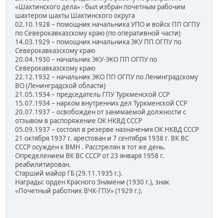
«Шахтинского дела» - был избран почетным рабочим
шахтером шахты Шахтинского округа
02.10.1928 – помощник начальника УПО и войск ПП ОГПУ
по Северокавказскому краю (по оперативной части)
14.03.1929 – помощник начальника ЭКУ ПП ОГПУ по
Северокавказскому краю
20.04.1930 – начальник ЭКУ-ЭКО ПП ОГПУ по
Северокавказскому краю
22.12.1932 – начальник ЭКО ПП ОГПУ по Ленинградскому
ВО (Ленинградской области)
21.05.1934 – председатель ГПУ Туркменской ССР
15.07.1934 – нарком внутренних дел Туркменской ССР
20.07.1937 – освобожден от занимаемой должности с
отзывом в распоряжение ОК НКВД СССР
05.09.1937 – состоял в резерве назначения ОК НКВД СССР
21 октября 1937 г. арестован и 7 сентября 1938 г. ВК ВС
СССР осужден к ВМН . Расстрелян в тот же день.
Определением ВК ВС СССР от 23 января 1958 г.
реабилитирован.
Старший майор ГБ (29.11.1935 г.).
Награды: орден Красного Знамени (1930 г.), знак
«Почетный работник ВЧК-ГПУ» (1929 г.).