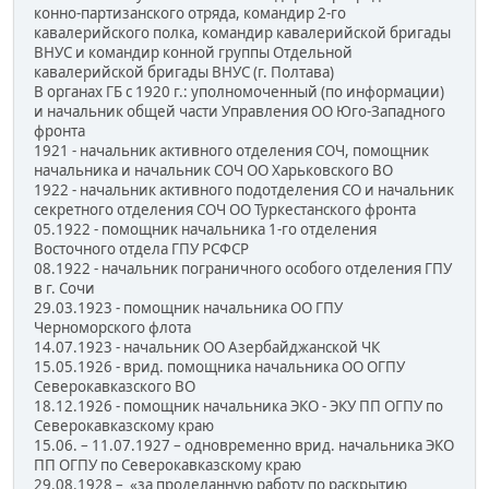
конно-партизанского отряда, командир 2-го
кавалерийского полка, командир кавалерийской бригады
ВНУС и командир конной группы Отдельной
кавалерийской бригады ВНУС (г. Полтава)
В органах ГБ с 1920 г.: уполномоченный (по информации)
и начальник общей части Управления ОО Юго-Западного
фронта
1921 - начальник активного отделения СОЧ, помощник
начальника и начальник СОЧ ОО Харьковского ВО
1922 - начальник активного подотделения СО и начальник
секретного отделения СОЧ ОО Туркестанского фронта
05.1922 - помощник начальника 1-го отделения
Восточного отдела ГПУ РСФСР
08.1922 - начальник пограничного особого отделения ГПУ
в г. Сочи
29.03.1923 - помощник начальника ОО ГПУ
Черноморского флота
14.07.1923 - начальник ОО Азербайджанской ЧК
15.05.1926 - врид. помощника начальника ОО ОГПУ
Северокавказского ВО
18.12.1926 - помощник начальника ЭКО - ЭКУ ПП ОГПУ по
Северокавказскому краю
15.06. – 11.07.1927 – одновременно врид. начальника ЭКО
ПП ОГПУ по Северокавказскому краю
29.08.1928 – «за проделанную работу по раскрытию