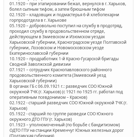
01.1920 – при этапировании бежал, вернулся в г. Харьков,
болел сыпным тифом, а затем брюшным тифом
02.1920 – кладовщик и подмастерья 6-й хлебопекарни
горпродотдела в г. Харькове
05.1920 – добровольно поступил на службу в продотряд,
проходил службу в продовольственном отряде,
действующем в Змиевском и Изюмском уездах
Харьковской губернии, Красноградском уезде Полтавской
губернии, Лозовском и Новомосковском уезде
Екатеринославской губернии
10.1920 – продработник 1-й Красно-Гусарской бригады
Сводной Заволжской дивизии
07.1921 – сотрудник Краснопавловского районного
продовольственного комитета (Змиевский уезд
Харьковской губернии)
В органах ГБ с 06.09.1921 г.: разведчик СОО Южной
окружной ТЧК (г. Харьков) (с 1921 по 1925 гг. работал под
оперативным псевдонимом – Краснов)
02.1922 - старший разведчик СОО Южной окружной ТЧК (г.
Харьков)
05.1922 - старший по группе разведки СОО Южного
окружного ДТО ГПУ (г. Харьков)
01.1923 – уполномоченный (по борьбе с бандитизмом)
ОДТО ГПУ на станции Кременчуг Южных железных дорог
(Полтавская губерния)