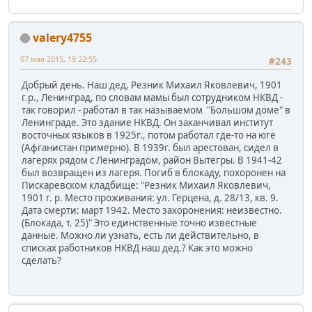
valery4755
07 мая 2015, 19:22:55
#243
Добрый день. Наш дед, Резник Михаил Яковлевич, 1901
г.р., Ленинград, по словам мамы был сотрудником НКВД -
так говорил - работал в так называемом "Большом доме" в
Ленинграде. Это здание НКВД. Он заканчивал институт
восточных языков в 1925г., потом работал где-то на юге
(Афганистан примерно). В 1939г. был арестован, сидел в
лагерях рядом с Ленинградом, район Вытегры. В 1941-42
был возвращен из лагеря. Погиб в блокаду, похоронен на
Пискаревском кладбище: "Резник Михаил Яковлевич,
1901 г. р. Место проживания: ул. Герцена, д. 28/13, кв. 9.
Дата смерти: март 1942. Место захоронения: неизвестно.
(Блокада, т. 25)" Это единственные точно известные
данные. Можно ли узнать, есть ли действительно, в
списках работников НКВД наш дед.? Как это можно
сделать?