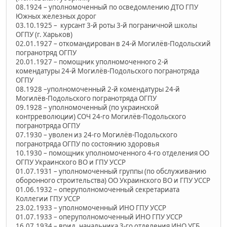
08.1924 – уполномоченный по осведомлению ДТО ГПУ
Южных железных дорог
03.10.1925 – курсант 3-й роты 3-й пограничной школы
ОГПУ (г. Харьков)
02.01.1927 – откомандирован в 24-й Могилёв-Подольский
погранотряд ОГПУ
20.01.1927 – помощник уполномоченного 2-й
комендатуры 24-й Могилёв-Подольского погранотряда
ОГПУ
08.1928 –уполномоченный 2-й комендатуры 24-й
Могилёв-Подольского погранотряда ОГПУ
09.1928 – уполномоченный (по украинской
контрреволюции) СОЧ 24-го Могилёв-Подольского
погранотряда ОГПУ
07.1930 – уволен из 24-го Могилёв-Подольского
погранотряда ОГПУ по состоянию здоровья
10.1930 – помощник уполномоченного 4-го отделения ОО
ОГПУ Украинского ВО и ГПУ УССР
01.07.1931 – уполномоченный группы (по обслуживанию
оборонного строительства) ОО Украинского ВО и ГПУ УССР
01.06.1932 – оперуполномоченный секретариата
Коллегии ГПУ УССР
23.02.1933 – уполномоченный ИНО ГПУ УССР
01.07.1933 – оперуполномоченный ИНО ГПУ УССР
16.07.1934 – врид. начальника 3-го отделения ИНО УГБ