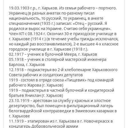
19.03.1903 г.р., г. Харьков. Из семьи рабочего – портного.
Украинец (в разных анкетах по-разному писал
национальность, то русский, то украинец, в анкете
спецназначения (1935 г.) записал: «Отец – русский. Я
родился и вырос на Украине. Считаю себя украинцем».
Член КП с 08.1924 г. Окончил 30-е приходское училище в
г. Харькове (1914 г.) (в течение учебы трижды исключался,
но каждый раз восстанавливался), 2-е высшее 4-х классное
городское училище в г. Харькове (1918 г.).
02.1917 – ученик в булочной Меера, г. Харьков
05.1918 – ученик в столярной мастерской инженера
Барлоха, г. Харьков
12.1918 – подмастерья во 2-й хлебопекарне Харьковского
Совета рабочих и солдатских депутатов
1919 - состоял в отряде союза «Пищевик» под командой
рабочего Жарова (г. Харьков)
1919 – подмастерья в частной булочной и кондитерской
братьев Яниклан (г. Харьков)
23.10.1919 – арестован за службу у красных и злостное
дезертирство, был помещен в фильтрационный лагерь
белогвардейской контрразведки в Змиевских казармах в
г. Харькове
11.1919 – этапирован из г. Харькова в г. Новочеркасск в
концлагерь Добровольческой армии