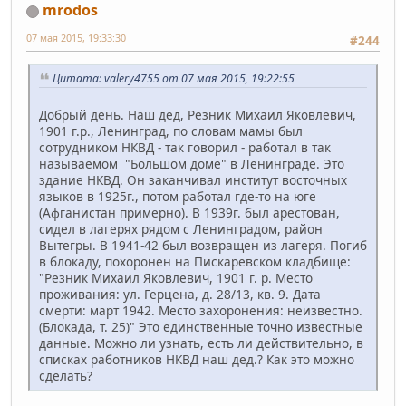
mrodos
07 мая 2015, 19:33:30
#244
Цитата: valery4755 от 07 мая 2015, 19:22:55
Добрый день. Наш дед, Резник Михаил Яковлевич,
1901 г.р., Ленинград, по словам мамы был
сотрудником НКВД - так говорил - работал в так
называемом "Большом доме" в Ленинграде. Это
здание НКВД. Он заканчивал институт восточных
языков в 1925г., потом работал где-то на юге
(Афганистан примерно). В 1939г. был арестован,
сидел в лагерях рядом с Ленинградом, район
Вытегры. В 1941-42 был возвращен из лагеря. Погиб
в блокаду, похоронен на Пискаревском кладбище:
"Резник Михаил Яковлевич, 1901 г. р. Место
проживания: ул. Герцена, д. 28/13, кв. 9. Дата
смерти: март 1942. Место захоронения: неизвестно.
(Блокада, т. 25)" Это единственные точно известные
данные. Можно ли узнать, есть ли действительно, в
списках работников НКВД наш дед.? Как это можно
сделать?