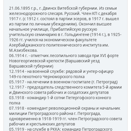
21.06.1895 г.р., г. Двинск Витебской губернии. Из семьи
железнодорожного слесаря. Русский. Член КП с декабря
1917 г. (с 1912 г. состоял в партии эсеров, в 1917 г. вышел
из партии по личным убеждениям). Окончил высшее
начальное училище, Прибалтийскую русскую
учительскую семинарию в г. Гольдингене (1914 г.), в 1925-
1926 гг. учился на экономическом факультете
Азербайджанского политехнического института им.
М.Азизбекова.
06.1914 г. - отметчик лесопильного завода при XVI форте
Новогеоргиевской крепости (Варшавский уезд
Варшавской губернии)
12.1914 - на военной службе: рядовой и унтер-офицер
149-го пехотного Черноморского полка
05.1917 - на лечении в военном госпитале (г. Петроград)
12.1917 - председатель следственного комитета 5-й армии
и Двинского совета рабочих и солдатских депутатов
03.1918 - командир 1-й сотни Петергофского конного
полка
07.1918 - комендант революционной охраны и начальник
милиции Петроградского района г. Петрограда,
одновременно в 1918-1919 гг. член Петроградского совета
рабочих и крестьянских депутатов
05.1919 - на службе в РККА: командир Петроградского