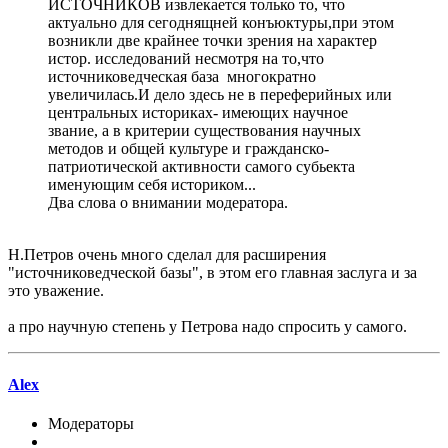
ИСТОЧНИКОВ извлекается только то, что
актуально для сегоднящней конъюктуры,при этом
возникли две крайнее точки зрения на характер
истор. исследований несмотря на то,что
источниковедческая база многократно
увеличилась.И дело здесь не в переферийных или
центральных историках- имеющих научное
звание, а в критерии существования научных
методов и общей культуре и гражданско-
патриотической активности самого субьекта
именующим себя историком...
Два слова о внимании модератора.
Н.Петров очень много сделал для расширения
"источниковедческой базы", в этом его главная заслуга и за
это уважение.
а про научную степень у Петрова надо спросить у самого.
Alex
Модераторы