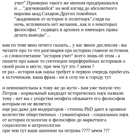
учит".Примерно такого же мнения придерживался
и ... "доучившийся" на мой взгляд до абсолютного
маразма акад.Сахаров.Других покойных
"академиков от истории и политнаук",глядя на
ночь, вспоминать нет желания...как и о некоторых
философах " сидящих в архивах и имеющих права
делать выводы"...
вам по теме явно нечего сказать... у вас явное дислексия - вы
читаете про то что разговария про историю главное источник
- и словосочетание "история учит" всего лишь об этом - а
пишете про какие то сентенции периферийных историков о
своей роли и месте, при чем тут это ? зачем ?
ее раз - история как наука требует в первую очередь прибегать
к источникам. ваша фраза - ни к селу ни к городу тут
и невнимательны к тому же до жути - вам уже ткнули что
Петров - нормальный кандидат исторических наук назвали
тему - нет вы с упорствм неофита обзываете его философом
которым он не является.
еще раз даже для модераторов - степень PhD дают в оромное
количестве общественных - гуманитарных - социальных наук
от истории псхологии и философии до маркетинга
социологии и антропологии
при чем тут ваше шипение на петрова ???? зачем ???