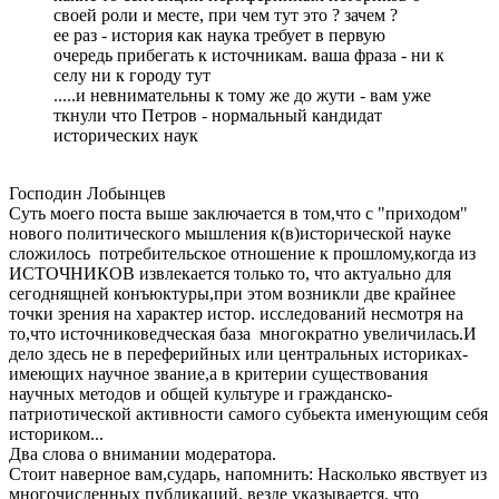
своей роли и месте, при чем тут это ? зачем ?
ее раз - история как наука требует в первую
очередь прибегать к источникам. ваша фраза - ни к
селу ни к городу тут
.....и невнимательны к тому же до жути - вам уже
ткнули что Петров - нормальный кандидат
исторических наук
Господин Лобынцев
Суть моего поста выше заключается в том,что с "приходом"
нового политического мышления к(в)исторической науке
сложилось потребительское отношение к прошлому,когда из
ИСТОЧНИКОВ извлекается только то, что актуально для
сегоднящней конъюктуры,при этом возникли две крайнее
точки зрения на характер истор. исследований несмотря на
то,что источниковедческая база многократно увеличилась.И
дело здесь не в переферийных или центральных историках-
имеющих научное звание,а в критерии существования
научных методов и общей культуре и гражданско-
патриотической активности самого субьекта именующим себя
историком...
Два слова о внимании модератора.
Стоит наверное вам,сударь, напомнить: Насколько явствует из
многочисленных публикаций, везде указывается, что