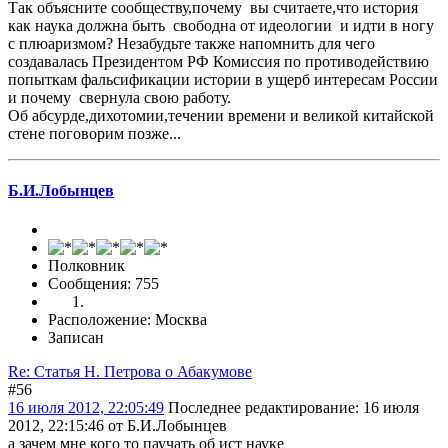
Так объясните сообществу,почему вы считаете,что история
как наука должна быть свободна от идеологии и идти в ногу
с плюаризмом? Незабудьте также напомнить для чего
создавалась Президентом РФ Комиссия по противодействию
попыткам фальсификации истории в ущерб интересам России
и почему свернула свою работу.
Об абсурде,дихотомии,течении времени и великой китайской
стене поговорим позже...
Б.И.Лобынцев
Полковник
Сообщения: 755
Расположение: Москва
Записан
Re: Статья Н. Петрова о Абакумове
#56
16 июля 2012, 22:05:49
Последнее редактирование
: 16 июля
2012, 22:15:46 от Б.И.Лобынцев
а зачем мне кого то паучать об ист науке