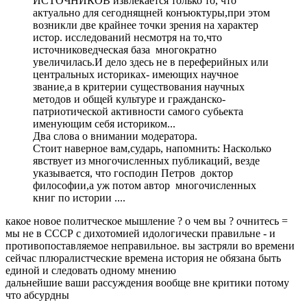
ИСТОЧНИКОВ извлекается только то, что
актуально для сегоднящней конъюктуры,при этом
возникли две крайнее точки зрения на характер
истор. исследований несмотря на то,что
источниковедческая база многократно
увеличилась.И дело здесь не в переферийных или
центральных историках- имеющих научное
звание,а в критерии существования научных
методов и общей культуре и гражданско-
патриотической активности самого субьекта
именующим себя историком...
Два слова о внимании модератора.
Стоит наверное вам,сударь, напомнить: Насколько
явствует из многочисленных публикаций, везде
указывается, что господин Петров доктор
философии,а уж потом автор многочисленных
книг по истории ....
какое новое политческое мышление ? о чем вы ? очнитесь =
мы не в СССР с дихотомией идологически правильне - и
противопоставляемое неправильное. вы застряли во времени
сейчас плюралистческие времена история не обязана быть
единой и следовать одному мнению
дальнейшие ваши рассуждения вообще вне критики потому
что абсурдны