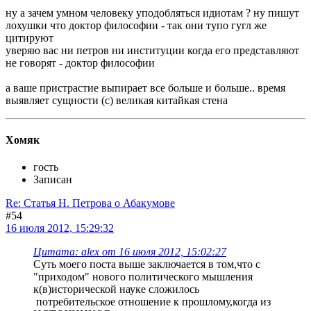
ну а зачем умном человеку уподобляться идиотам ? ну пишут
лохушки что доктор философии - так они тупо гугл же
цитируют
уверяю вас ни петров ни институции когда его представляют
не говорят - доктор философии
а ваше пристрастие выпирает все больше и больше.. время
выявляет сущности (с) великая китайкая стена
Хомяк
гость
Записан
Re: Статья Н. Петрова о Абакумове
#54
16 июля 2012, 15:29:32
Цитата: alex от 16 июля 2012, 15:02:27
Суть моего поста выше заключается в том,что с
"приходом" нового политического мышления
к(в)исторической науке сложилось
потребительское отношение к прошлому,когда из