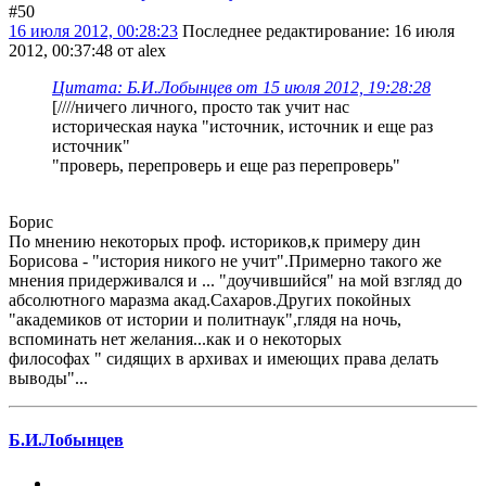
#50
16 июля 2012, 00:28:23
Последнее редактирование
: 16 июля
2012, 00:37:48 от alex
Цитата: Б.И.Лобынцев от 15 июля 2012, 19:28:28
[////ничего личного, просто так учит нас
историческая наука "источник, источник и еще раз
источник"
"проверь, перепроверь и еще раз перепроверь"
Борис
По мнению некоторых проф. историков,к примеру дин
Борисова - "история никого не учит".Примерно такого же
мнения придерживался и ... "доучившийся" на мой взгляд до
абсолютного маразма акад.Сахаров.Других покойных
"академиков от истории и политнаук",глядя на ночь,
вспоминать нет желания...как и о некоторых
философах " сидящих в архивах и имеющих права делать
выводы"...
Б.И.Лобынцев