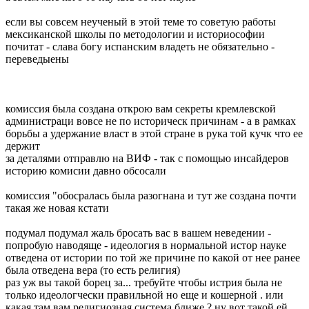
если вы совсем неученый в этой теме то советую работы
мексиканской школы по методологии и историософии
почитат - слава богу испанским владеть не обязательно -
переведыены
комиссия была создана открою вам секреты кремлевской
администраци вовсе не по историческ причинам - а в рамках
борьбы а удержание власт в этой стране в рука той кучк что ее
держит
за деталями отправлю на ВИФ - так с помощью инсайдеров
историю комисии давно обсосали
комиссия "обосралась была разогнана и тут же создана почти
такая же новая кстати
подумал подумал жаль бросать вас в вашем неведении -
попробую наводяще - идеология в нормальной истор науке
отведена от истории по той же причине по какой от нее ранее
была отведена вера (то есть религия)
раз уж вы такой борец за... требуйте чтобы истрия была не
только идеологчески правильной но еще и кошерной . или
какая там вам религиозная система ближе ? ну вот такой ей