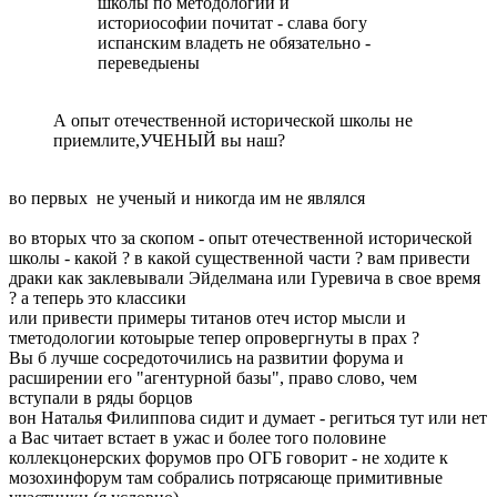
школы по методологии и
историософии почитат - слава богу
испанским владеть не обязательно -
переведыены
А опыт отечественной исторической школы не
приемлите,УЧЕНЫЙ вы наш?
во первых не ученый и никогда им не являлся
во вторых что за скопом - опыт отечественной исторической
школы - какой ? в какой существенной части ? вам привести
драки как заклевывали Эйделмана или Гуревича в свое время
? а теперь это классики
или привести примеры титанов отеч истор мысли и
тметодологии котоырые тепер опровергнуты в прах ?
Вы б лучше сосредоточились на развитии форума и
расширении его "агентурной базы", право слово, чем
вступали в ряды борцов
вон Наталья Филиппова сидит и думает - региться тут или нет
а Вас читает встает в ужас и более того половине
коллекцонерских форумов про ОГБ говорит - не ходите к
мозохинфорум там собрались потрясающе примитивные