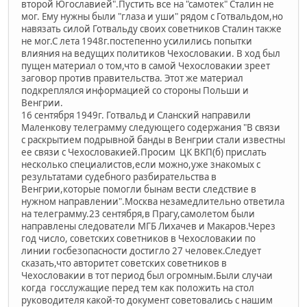
второй Югославией".Пустить все на "самотек" Сталин не
мог. Ему нужны были "глаза и уши" рядом с Готвальдом,но
навязать силой Готвальду своих советников Сталин также
не мог.С лета 1948г.постепенно усилились попытки
влияния на ведущих политиков Чехословакии. В ход был
пущен материал о том,что в самой Чехословакии зреет
заговор против правительства. Этот же материал
подкреплялся информацией со стороны Польши и
Венгрии.
16 сентября 1949г. Готвальд и Сланский направили
Маленкову телеграмму следующего содержания "В связи
с раскрытием подрывной банды в Венгрии стали известны
ее связи с Чехословакией.Просим ЦК ВКП(б) прислать
несколько специалистов,если можно,уже знакомых с
результатами судебного разбирательства в
Венгрии,которые помогли бынам вести следствие в
нужном направлении".Москва незамедлительно ответила
на телеграмму.23 сентября,в Прагу,самолетом были
направлены следователи МГБ Лихачев и Макаров.Через
год число, советских советников в Чехословакии по
линии госбезопасности достигло 27 человек.Следует
сказать,что авторитет советских советников в
Чехословакии в тот период был огромным.Были случаи
когда госслужащие перед тем как положить на стол
руководителя какой-то документ советовались с нашим