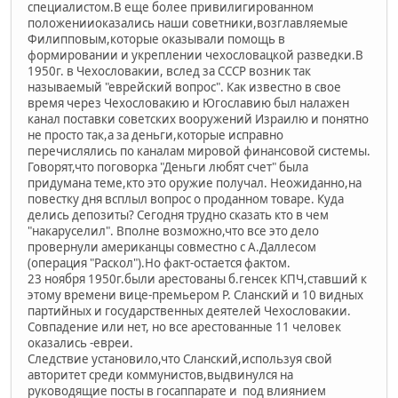
специалистом.В еще более привилигированном
положенииоказались наши советники,возглавляемые
Филипповым,которые оказывали помощь в
формировании и укреплении чехословацкой разведки.В
1950г. в Чехословакии, вслед за СССР возник так
называемый "еврейский вопрос". Как известно в свое
время через Чехословакию и Югославию был налажен
канал поставки советских вооружений Израилю и понятно
не просто так,а за деньги,которые исправно
перечислялись по каналам мировой финансовой системы.
Говорят,что поговорка "Деньги любят счет" была
придумана теме,кто это оружие получал. Неожиданно,на
повестку дня всплыл вопрос о проданном товаре. Куда
делись депозиты? Сегодня трудно сказать кто в чем
"накаруселил". Вполне возможно,что все это дело
провернули американцы совместно с А.Даллесом
(операция "Раскол").Но факт-остается фактом.
23 ноября 1950г.были арестованы б.генсек КПЧ,ставший к
этому времени вице-премьером Р. Сланский и 10 видных
партийных и государственных деятелей Чехословакии.
Совпадение или нет, но все арестованные 11 человек
оказались -евреи.
Следствие установило,что Сланский,используя свой
авторитет среди коммунистов,выдвинулся на
руководящие посты в госаппарате и под влиянием