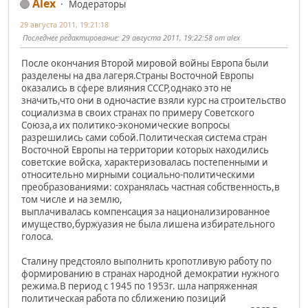
Alex
Модераторы
29 августа 2011, 19:21:18
Последнее редактирование
: 29 августа 2011, 19:22:58 от alex
После окончания Второй мировой войны Европа были
разделены на два лагеря.Страны Восточной Европы
оказались в сфере влияния СССР,однако это не
значить,что они в одночастие взяли курс на строительство
социализма в своих странах по примеру Советского
Союза,а их политико-экономические вопросы
разрешились сами собой.Политическая система стран
Восточной Европы на территории которых находились
советские войска, характеризовалась постепенными и
относительно мирными социально-политическими
преобразованиями: сохранялась частная собственность,в
том числе и на землю,
выплачивалась компенсация за национализированное
имущество,буржуазия не была лишена избирательного
голоса.
Сталину предстояло выполнить кропотливую работу по
формированию в странах народной демократии нужного
режима.В период с 1945 по 1953г. шла напряженная
политическая работа по сближению позиций