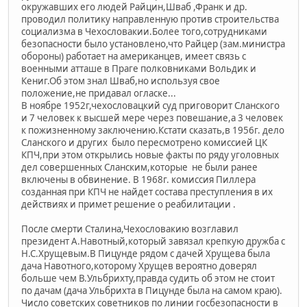
окружавших его людей Райцин,Шваб ,Франк и др.
проводил политику направленную против строительства
социализма в Чехословакии.Более того,сотрудниками
безопасности было установлено,что Райцер (зам.министра
обороны) работает на американцев, имеет связь с
военными атташе в Праге полковниками Вольдик и
Кениг.Об этом знал Шваб,но используя свое
положение,не придавал огласке...
В ноябре 1952г,чехословацкий суд приговорит Сланского
и 7 человек к высшей мере через повешание,а 3 человек
к пожизненному заключению.Кстати сказать,в 1956г. дело
Сланского и других было пересмотрено комиссией ЦК
КПЧ,при этом открылись новые факты по ряду уголовных
дел совершенных Сланским,которые не были ранее
включены в обвинение. В 1968г. комиссия Пиллера
созданная при КПЧ не найдет состава преступления в их
действиях и примет решение о реабилитации .
После смерти Сталина,Чехословакию возглавил
президент А.Навотный,который завязал крепкую дружба с
Н.С.Хрущевым.В Пицунде рядом с дачей Хрущева была
дача Навотного,которому Хрущев вероятно доверял
больше чем В.Ульбрихту,правда судить об этом не стоит
по дачам (дача Ульбрихта в Пицунде была на самом краю).
Число советских советников по линии госбезопасности в