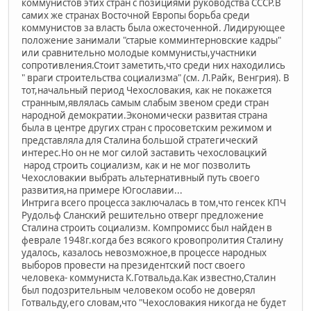
коммунистов этих стран с позициями руководства СССР.В
самих же странах Восточной Европы борьба среди
коммунистов за власть была ожесточенной. Лидирующее
положение занимали "старые комминтерновские кадры"
или сравнительно молодые коммунисты,участники
сопротивления.Стоит заметить,что среди них находились
" враги строительства социализма" (см. Л.Райк, Венгрия). В
тот,начальный период Чехословакия, как не покажется
странным,являлась самым слабым звеном среди стран
народной демократии.Экономически развитая страна
была в центре других стран с просоветским режимом и
представляла для Сталина большой стратегический
интерес.Но он не мог силой заставить чехословацкий
народ строить социализм, как и не мог позволить
Чехословакии выбрать альтернативный путь своего
развития,на примере Югославии...
Интрига всего процесса заключалась в том,что генсек КПЧ
Рудольф Сланский решительно отверг предложение
Сталина строить социализм. Компромисс был найден в
феврале 1948г.когда без всякого кровопролития Сталину
удалось, казалось невозможное,в процессе народных
выборов провести на президентский пост своего
человека- коммуниста К.Готвальда.Как известно,Сталин
был подозрительным человеком особо не доверял
Готвальду,его словам,что "Чехословакия никогда не будет