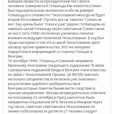
выборов провести на президентский пост своего
человека- коммуниста К.Готвальда.Как известно,Сталин
был подозрительным человеком особо не доверял
Готвальду,его словам,что "Чехословакия никогда не будет
второй Югославией".Пустить все на "самотек" Сталин не
мог. Ему нужны были "глаза и уши" рядом с Готвальдом,но
навязать силой Готвальду своих советников Сталин также
не мог.С лета 1948г.постепенно усилились попытки
влияния на ведущих политиков Чехословакии. В ход был
пущен материал о том,что в самой Чехословакии зреет
заговор против правительства. Этот же материал
подкреплялся информацией со стороны Польши и
Венгрии.
16 сентября 1949г. Готвальд и Сланский направили
Маленкову телеграмму следующего содержания "В связи
с раскрытием подрывной банды в Венгрии стали известны
ее связи с Чехословакией.Просим ЦК ВКП(б) прислать
несколько специалистов,если можно,уже знакомых с
результатами судебного разбирательства в
Венгрии,которые помогли бынам вести следствие в
нужном направлении".Москва незамедлительно ответила
на телеграмму.23 сентября,в Прагу,самолетом были
направлены следователи МГБ Лихачев и Макаров.Через
год число, советских советников в Чехословакии по
линии госбезопасности достигло 27 человек.Следует