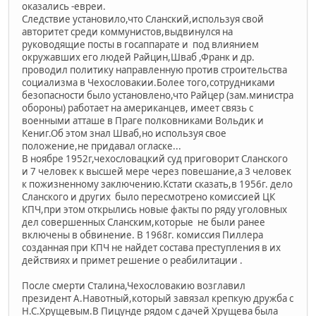
оказались -евреи.
Следствие установило,что Сланский,используя свой
авторитет среди коммунистов,выдвинулся на
руководящие посты в госаппарате и под влиянием
окружавших его людей Райцин,Шваб ,Франк и др.
проводил политику направленную против строительства
социализма в Чехословакии.Более того,сотрудниками
безопасности было установлено,что Райцер (зам.министра
обороны) работает на американцев, имеет связь с
военными атташе в Праге полковниками Вольдик и
Кениг.Об этом знал Шваб,но используя свое
положение,не придавал огласке...
В ноябре 1952г,чехословацкий суд приговорит Сланского
и 7 человек к высшей мере через повешание,а 3 человек
к пожизненному заключению.Кстати сказать,в 1956г. дело
Сланского и других было пересмотрено комиссией ЦК
КПЧ,при этом открылись новые факты по ряду уголовных
дел совершенных Сланским,которые не были ранее
включены в обвинение. В 1968г. комиссия Пиллера
созданная при КПЧ не найдет состава преступления в их
действиях и примет решение о реабилитации .
После смерти Сталина,Чехословакию возглавил
президент А.Навотный,который завязал крепкую дружба с
Н.С.Хрущевым.В Пицунде рядом с дачей Хрущева была