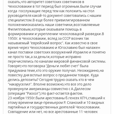
сказать,что авторитет советских советников в
Чехословакии в тот период был огромным.Были случаи
когда госслужащие перед тем как положить на стол
руководителя какой-то документ советовались с нашим
специалистом.В еще более привилигированном
положенииоказались наши советники,возглавляемые
Филипповым,которые оказывали помощь в
формировании и укреплении чехословацкой разведки.В
1950г. в Чехословакии, вслед за СССР возник так
называемый "еврейский вопрос". Как известно в свое
время через Чехословакию и Югославию был налажен
канал поставки советских вооружений Израилю и понятно
не просто так,а за деньги,которые исправно
перечислялись по каналам мировой финансовой системы.
Говорят,что поговорка "Деньги любят счет" была
придумана теме,кто это оружие получал. Неожиданно,на
повестку дня всплыл вопрос о проданном товаре. Куда
делись депозиты? Сегодня трудно сказать кто в чем
"накаруселил". Вполне возможно,что все это дело
провернули американцы совместно с А.Даллесом
(операция "Раскол").Но факт-остается фактом.
23 ноября 1950г.были арестованы б.генсек КПЧ,ставший к
этому времени вице-премьером Р. Сланский и 10 видных
партийных и государственных деятелей Чехословакии.
Совпадение или нет, но все арестованные 11 человек