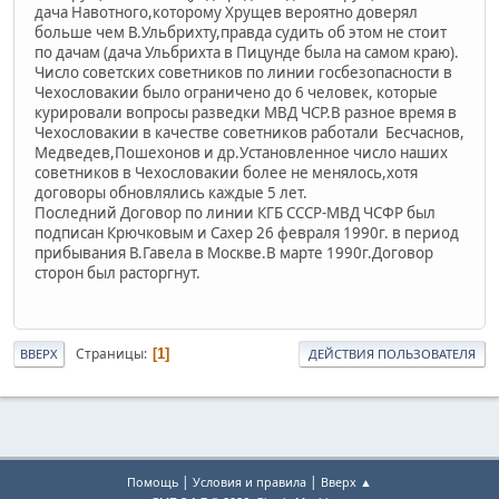
дача Навотного,которому Хрущев вероятно доверял
больше чем В.Ульбрихту,правда судить об этом не стоит
по дачам (дача Ульбрихта в Пицунде была на самом краю).
Число советских советников по линии госбезопасности в
Чехословакии было ограничено до 6 человек, которые
курировали вопросы разведки МВД ЧСР.В разное время в
Чехословакии в качестве советников работали Бесчаснов,
Медведев,Пошехонов и др.Установленное число наших
советников в Чехословакии более не менялось,хотя
договоры обновлялись каждые 5 лет.
Последний Договор по линии КГБ СССР-МВД ЧСФР был
подписан Крючковым и Сахер 26 февраля 1990г. в период
прибывания В.Гавела в Москве.В марте 1990г.Договор
сторон был расторгнут.
Страницы
1
ВВЕРХ
ДЕЙСТВИЯ ПОЛЬЗОВАТЕЛЯ
|
|
Помощь
Условия и правила
Вверх ▲