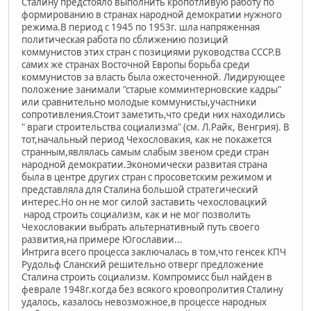
Сталину предстояло выполнить кропотливую работу по
формированию в странах народной демократии нужного
режима.В период с 1945 по 1953г. шла напряженная
политическая работа по сближению позиций
коммунистов этих стран с позициями руководства СССР.В
самих же странах Восточной Европы борьба среди
коммунистов за власть была ожесточенной. Лидирующее
положение занимали "старые комминтерновские кадры"
или сравнительно молодые коммунисты,участники
сопротивления.Стоит заметить,что среди них находились
" враги строительства социализма" (см. Л.Райк, Венгрия). В
тот,начальный период Чехословакия, как не покажется
странным,являлась самым слабым звеном среди стран
народной демократии.Экономически развитая страна
была в центре других стран с просоветским режимом и
представляла для Сталина большой стратегический
интерес.Но он не мог силой заставить чехословацкий
народ строить социализм, как и не мог позволить
Чехословакии выбрать альтернативный путь своего
развития,на примере Югославии...
Интрига всего процесса заключалась в том,что генсек КПЧ
Рудольф Сланский решительно отверг предложение
Сталина строить социализм. Компромисс был найден в
феврале 1948г.когда без всякого кровопролития Сталину
удалось, казалось невозможное,в процессе народных