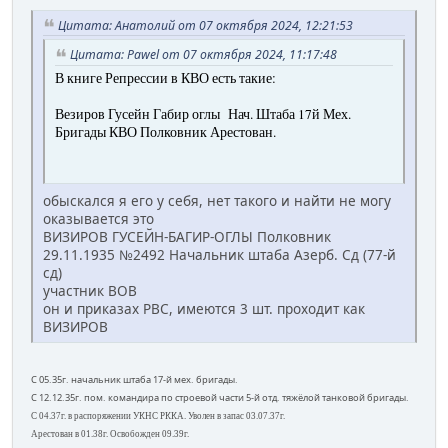
Цитата: Анатолий от 07 октября 2024, 12:21:53
Цитата: Pawel от 07 октября 2024, 11:17:48
В книге Репрессии в КВО есть такие:
Везиров Гусейн Габир оглы Нач. Штаба 17й Мех.
Бригады КВО Полковник Арестован.
обыскался я его у себя, нет такого и найти не могу
оказывается это
ВИЗИРОВ ГУСЕЙН-БАГИР-ОГЛЫ Полковник
29.11.1935 №2492 Начальник штаба Азерб. Сд (77-й
сд)
участник ВОВ
он и приказах РВС, имеются 3 шт. проходит как
ВИЗИРОВ
С 05.35г. начальник штаба 17-й мех. бригады.
С 12.12.35г. пом. командира по строевой части 5-й отд. тяжёлой танковой бригады.
С 04.37г. в распоряжении УКНС РККА. Уволен в запас 03.07.37г.
Арестован в 01.38г. Освобожден 09.39г.