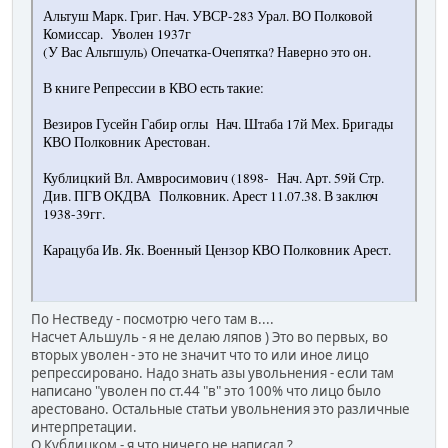
Альтуш Марк. Григ. Нач. УВСР-283 Урал. ВО Полковой
Комиссар. Уволен 1937г
(У Вас Альтшуль) Опечатка-Очепятка? Наверно это он.
В книге Репрессии в КВО есть такие:
Везиров Гусейн Габир оглы Нач. Штаба 17й Мех. Бригады
КВО Полковник Арестован.
Кублицкий Вл. Амвросимович (1898- Нач. Арт. 59й Стр.
Див. ПГВ ОКДВА Полковник. Арест 11.07.38. В заключ
1938-39гг.
Карацуба Ив. Як. Военный Цензор КВО Полковник Арест.
По Нестведу - посмотрю чего там в....
Насчет Альшуль - я не делаю ляпов ) Это во первых, во
вторых уволен - это не значит что то или иное лицо
репрессировано. Надо знать азы увольнения - если там
написано "уволен по ст.44 "в" это 100% что лицо было
арестовано. Остальные статьи увольнения это различные
интерпретации.
О Кублицком - я что ничего не написал ?