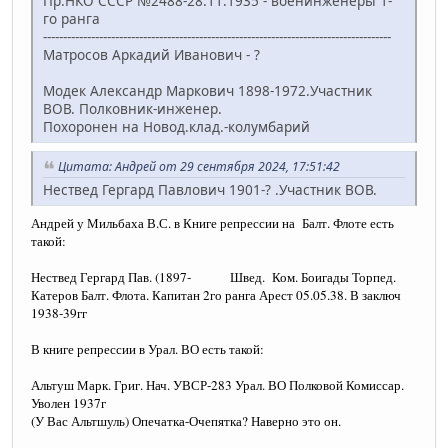
Пр.НКО СССР №2488-28.11.1935 - военинженеры 1-
го ранга
---------------------------------------------------------------------------------------
Матросов Аркадий Иванович - ?
Модек Александр Маркович 1898-1972.Участник
ВОВ. Полковник-инженер.
Похоронен на Новод.клад.-колумбарий
Цитата: Андрей от 29 сентября 2024, 17:51:42
Нествед Гергард Павлович 1901-? .Участник ВОВ.
Андрей у Мильбаха В.С. в Книге репрессии на Балт. Флоте есть
такой
:
Нествед Гергард Пав. (1897- Швед. Ком. Боигады Торпед.
Катеров Балт. Флота. Капитан 2го ранга Арест 05.05.38. В заключ
1938-39гг
В книге репрессии в Урал. ВО есть такой
:
Альтуш Марк. Григ. Нач. УВСР-283 Урал. ВО Полковой Комиссар.
Уволен 1937г
(У Вас Альтшуль) Опечатка-Очепятка? Наверно это он.