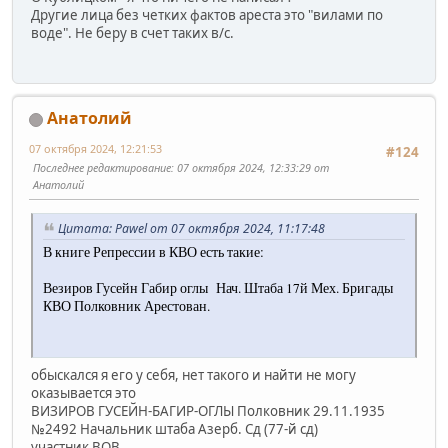
Другие лица без четких фактов ареста это "вилами по
воде". Не беру в счет таких в/с.
Анатолий
07 октября 2024, 12:21:53
#124
Последнее редактирование
: 07 октября 2024, 12:33:29 от
Анатолий
Цитата: Pawel от 07 октября 2024, 11:17:48
В книге Репрессии в КВО есть такие:
Везиров Гусейн Габир оглы Нач. Штаба 17й Мех. Бригады
КВО Полковник Арестован.
обыскался я его у себя, нет такого и найти не могу
оказывается это
ВИЗИРОВ ГУСЕЙН-БАГИР-ОГЛЫ Полковник 29.11.1935
№2492 Начальник штаба Азерб. Сд (77-й сд)
участник ВОВ