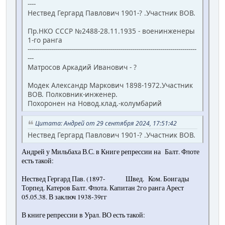
----
Нествед Гергард Павлович 1901-? .Участник ВОВ.
Пр.НКО СССР №2488-28.11.1935 - военинженеры
1-го ранга
------------------------------------------------------------------------------------
---
Матросов Аркадий Иванович - ?
Модек Александр Маркович 1898-1972.Участник
ВОВ. Полковник-инженер.
Похоронен на Новод.клад.-колумбарий
Цитата: Андрей от 29 сентября 2024, 17:51:42
Нествед Гергард Павлович 1901-? .Участник ВОВ.
Андрей у Мильбаха В.С. в Книге репрессии на Балт. Флоте
есть такой
:
Нествед Гергард Пав. (1897- Швед. Ком. Боигады
Торпед. Катеров Балт. Флота. Капитан 2го ранга Арест
05.05.38. В заключ 1938-39гг
В книге репрессии в Урал. ВО есть такой
: