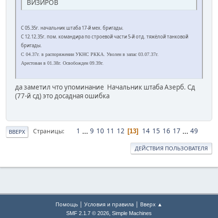
ВИЗИРОВ
С 05.35г. начальник штаба 17-й мех. бригады.
С 12.12.35г. пом. командира по строевой части 5-й отд. тяжёлой танковой
бригады.
С 04.37г. в распоряжении УКНС РККА. Уволен в запас 03.07.37г.
Арестован в 01.38г. Освобожден 09.39г.
да заметил что упоминание Начальник штаба Азерб. Сд
(77-й сд) это досадная ошибка
1
...
9
10
11
12
14
15
16
17
...
49
Страницы
13
ВВЕРХ
ДЕЙСТВИЯ ПОЛЬЗОВАТЕЛЯ
|
|
Помощь
Условия и правила
Вверх ▲
,
SMF 2.1.7 © 2026
Simple Machines