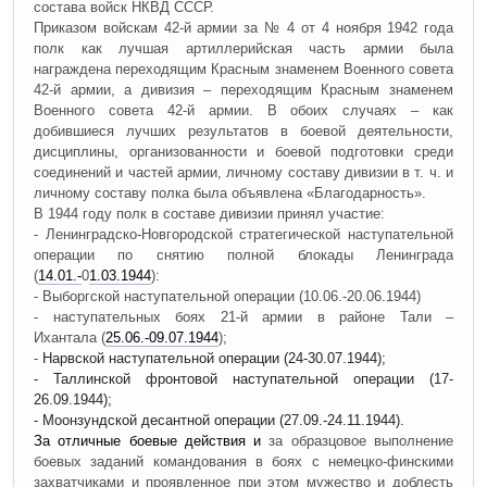
состава войск НКВД СССР.
Приказом войскам 42-й армии за № 4 от 4 ноября 1942 года
полк как лучшая артиллерийская часть армии была
награждена переходящим Красным знаменем Военного совета
42-й армии, а дивизия – переходящим Красным знаменем
Военного совета 42-й армии. В обоих случаях – как
добившиеся лучших результатов в боевой деятельности,
дисциплины, организованности и боевой подготовки среди
соединений и частей армии, личному составу дивизии в т. ч. и
личному составу полка была объявлена «Благодарность».
В 1944 году полк в составе дивизии принял участие:
- Ленинградско-Новгородской стратегической наступательной
операции по снятию полной блокады Ленинграда
(
14.01.-
0
1.03.
1944
):
- Выборгской наступательной операции (10.06.-20.06.1944)
- наступательных боях 21-й армии в районе Тали –
Ихантала (
25.06.-09.07.
1944
);
-
Нарвской наступательной операции (24-30.07.1944);
- Таллинской фронтовой наступательной операции (17-
26.09.1944);
- Моонзундской десантной операции
(27.09.-24.11.1944).
За отличные боевые действия и
за образцовое выполнение
боевых заданий командования в боях с немецко-финскими
захватчиками и проявленное при этом мужество и доблесть