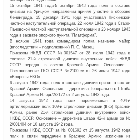
15 октября 1941 года-5 октября 1943 года полк в составе
дивизии на Урицком направлении принял участие в обороне
Ленинграда. 15 декабря 1941 года участвовал Кискинской
частной наступательной операции, 22 июля 1942 года в Старо-
Пановской частной наступательной операции и 23 ноября 1943
года в захвате опорного пункта "Платформа".
В ноябре 1941 года командиром полка назначен майор
(впоследствии – подполковник) П. С. Мазец.
Приказом НКВД СССР №001547 от 28 июля 1942 года в
составе 21-й стрелковой дивизии внутренних войск НКВД
СССР передан в состав Красной Армии. Основание –
Постановление ГКО СССР №2100-сс от 26 июля 1942 года
«Вопросы НКО».
6 августа 1942 года, полк в составе дивизии принят в состав
Красной Армии. Основание – директива Генерального Штаба
Красной Армии № орг/2/2172 от 2 августа 1942 года.
14 августа 1942 года полк переименован в 404-й
артиллерийский полк 109-й стрелковой дивизии (
ll
ф) Красной
Армии, ранее 21-я стрелковая дивизия внутренних войск
НКВД СССР. Основание – директива штаба 42-й армии за №
2/001404 от 10 августа 1942 года.
Приказом НКВД СССР за № 001692 от 15 августа 1942 года
полк в связи передачей в Красную Армию исключен из