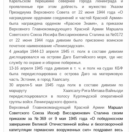
Карельском перешейке севернее города Ленинграда и
проявленные при этом доблесть и мужество Указом
Президиума Верховного Совета от 22 июня 1944 года «О
награждении орденами соединений и частей Красной Армии»
была награждена орденом «Красное Знамя», а приказом
Верховного Главнокомандующего Красной Армии Маршала
Советского Союза Иосифа Виссарионовича Сталина за №0172
от 22 июня 1944 года дивизии было присвоено воинское
почетное наименование «Ленинградская».
4 декабря 1944-13 апреля 1945 гг. полк в составе дивизии
дислоцировался на острове Даго Балтийского моря, где нес
службу по охране и обороне побережья.
13-16 апреля 1945 года дивизия в т. ч. и полк на судах КБФ
была передислоцирована с острова Даго на материковую
часть Эстонии, в город Хаапсалу.
30 апреля-5 мая 1945 года полк в составе дивизии по
маршруту Хаапсалу-Рига-Митава-Вайньоди
передислоцировался в полосу Курляндской оперативной
группы войск Ленинградского фронта.
Верховный Главнокомандующий Красной Армии
Маршал
Советского Союза Иосиф Виссарионович Сталина своим
приказом за №369 от 9 мая 1945 года «О победоносном
завершении Великой Отечественной войны и безоговорочной
капитуляции германских вооруженных сил» поздравил весь