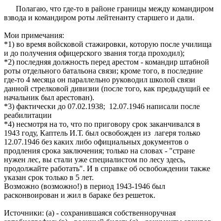
Полагаю, что где-то в районе границы между командиром
взвода и командиром роты лейтенанту старшего и дали.
Мои примечания:
*1) во время войсковой стажировки, которую после училища
и до получения офицерского звания тогда проходил);
*2) последняя должность перед арестом - командир штабной
роты отдельного батальона связи; кроме того, в последние
где-то 4 месяца он параллельно руководил школой связи
данной стрелковой дивизии (после того, как предыдущий ее
начальник был арестован).
*3) фактически до 07.02.1938; 12.07.1946 написали после
реабилитации
*4) несмотря на то, что по приговору срок заканчивался в
1943 году, Каптель И.Т. был освобожден из лагеря только
12.07.1946 без каких либо официальных документов о
продления срока заключения; только на словах - "стране
нужен лес, вы стали уже специалистом по лесу здесь,
продолжайте работать". И в справке об освобождении также
указан срок только в 5 лет.
Возможно (возможно!) в период 1943-1946 был
расконвоирован и жил в бараке без решеток.
Источники: (а) - сохранившаяся собственноручная