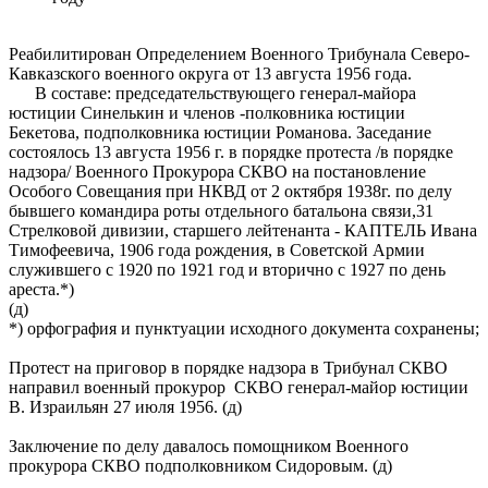
Реабилитирован Определением Военного Трибунала Северо-
Кавказского военного округа от 13 августа 1956 года.
В составе: председательствующего генерал-майора
юстиции Синелькин и членов -полковника юстиции
Бекетова, подполковника юстиции Романова. Заседание
состоялось 13 августа 1956 г. в порядке протеста /в порядке
надзора/ Военного Прокурора СКВО на постановление
Особого Совещания при НКВД от 2 октября 1938г. по делу
бывшего командира роты отдельного батальона связи,31
Стрелковой дивизии, старшего лейтенанта - КАПТЕЛЬ Ивана
Тимофеевича, 1906 года рождения, в Советской Армии
служившего с 1920 по 1921 год и вторично с 1927 по день
ареста.*)
(д)
*) орфография и пунктуации исходного документа сохранены;
Протест на приговор в порядке надзора в Трибунал СКВО
направил военный прокурор СКВО генерал-майор юстиции
В. Израильян 27 июля 1956. (д)
Заключение по делу давалось помощником Военного
прокурора СКВО подполковником Сидоровым. (д)