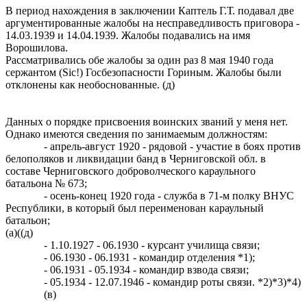
В период нахождения в заключении Каптель Г.Т. подавал две
аргументированные жалобы на несправедливость приговора -
14.03.1939 и 14.04.1939. Жалобы подавались на имя
Ворошилова.
Рассматривались обе жалобы за один раз 8 мая 1940 года
сержантом (Sic!) Госбезопасности Гориным. Жалобы были
отклонены как необоснованные. (д)
Данных о порядке присвоения воинских званий у меня нет.
Однако имеются сведения по занимаемым должностям:
- апрель-август 1920 - рядовой - участие в боях против
белополяков и ликвидации банд в Черниговской обл. в
составе Черниговского доброволческого караульного
батальона № 673;
- осень-конец 1920 года - служба в 71-м полку ВНУC
Республики, в который был переименован караульный
батальон;
(а)((д)
- 1.10.1927 - 06.1930 - курсант училища связи;
- 06.1930 - 06.1931 - командир отделения *1);
- 06.1931 - 05.1934 - командир взвода связи;
- 05.1934 - 12.07.1946 - командир роты связи. *2)*3)*4)
(в)