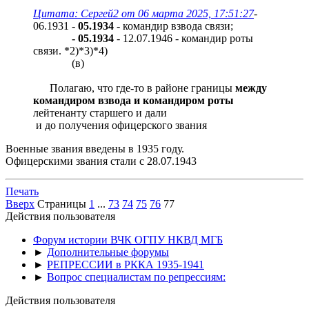
Цитата: Сергей2 от 06 марта 2025, 17:51:27
-
06.1931 -
05.1934
- командир взвода связи;
- 05.1934
- 12.07.1946 - командир роты
связи. *2)*3)*4)
(в)
Полагаю, что где-то в районе границы
между
командиром взвода и командиром роты
лейтенанту старшего и дали
и до получения офицерского звания
Военные звания введены в 1935 году.
Офицерскими звания стали с 28.07.1943
Печать
Вверх
Страницы
1
...
73
74
75
76
77
Действия пользователя
Форум истории ВЧК ОГПУ НКВД МГБ
►
Дополнительные форумы
►
РЕПРЕССИИ в РККА 1935-1941
►
Вопрос специалистам по репрессиям:
Действия пользователя