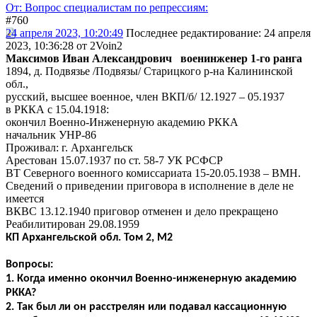
От: Вопрос специалистам по репрессиям:
#760
24 апреля 2023, 10:20:49
Последнее редактирование
: 24 апреля
2023, 10:36:28 от 2Voin2
Максимов Иван Александрович военинженер 1-го ранга
1894, д. Подвязье /Подвязы/ Старицкого р-на Калининской
обл.,
русский, высшее военное, член ВКП/б/ 12.1927 – 05.1937
в РККА с 15.04.1918:
окончил Военно-Инженерную академию РККА
начальник УНР-86
Проживал: г. Архангельск
Арестован 15.07.1937 по ст. 58-7 УК РСФСР
ВТ Северного военного комиссариата 15-20.05.1938 – ВМН.
Сведений о приведении приговора в исполнение в деле не
имеется
ВКВС 13.12.1940 приговор отменен и дело прекращено
Реабилитирован 29.08.1959
КП Архангельской обл. Том 2, М2
Вопросы:
1. Когда именно окончил Военно-инженерную академию
РККА?
2. Так был ли он расстрелян или подавал кассационную