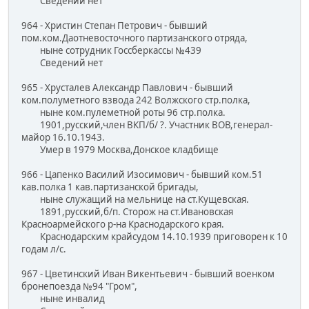
Сведений нет
964 - Христин Степан Петрович - бывший
пом.ком.Даотневосточного партизанского отряда,
ныне сотрудник Госсберкассы №439
Сведений нет
965 - Хрусталев Александр Павлович - бывший
ком.полуметного взвода 242 Волжского стр.полка,
ныне ком.пулеметной роты 96 стр.полка.
1901,русский,член ВКП/б/ ?. Участник ВОВ,генерал-
майор 16.10.1943.
Умер в 1979 Москва,Донское кладбище
966 - Цапенко Василий Изосимович - бывший ком.51
кав.полка 1 кав.партизанской бригады,
ныне служащий на мельнице на ст.Кущевская.
1891,русский,б/п. Сторож на ст.Ивановская
Красноармейского р-на Краснодарского края.
Краснодарским крайсудом 14.10.1939 приговорен к 10
годам л/с.
967 - Цветинский Иван Викентьевич - бывший военком
бронепоезда №94 "Гром",
ныне инвалид