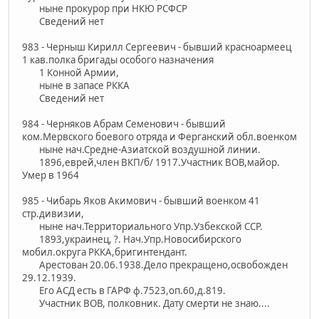
ныне прокурор при НКЮ РСФСР
Сведений нет
983 - Черныш Кирилл Сергеевич - бывший красноармеец
1 кав.полка бригады особого назначения
1 Конной Армии,
ныне в запасе РККА
Сведений нет
984 - Черняков Абрам Семенович - бывший
ком.Мервского боевого отряда и Ферганский обл.военком
ныне нач.Средне-Азиатской воздушной линии.
1896,еврей,член ВКП/б/ 1917.Участник ВОВ,майор.
Умер в 1964
985 - Чибарь Яков Акимович - бывший военком 41
стр.дивизии,
ныне нач.Территориального Упр.Узбекской ССР.
1893,украинец, ?. Нач.Упр.Новосибирского
мобил.округа РККА,бригинтендант.
Арестован 20.06.1938.Дело прекращено,освобожден
29.12.1939.
Его АСД есть в ГАРФ ф.7523,оп.60,д.819.
Участник ВОВ, полковник. Дату смерти не знаю....