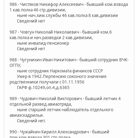
986 - Чистяков Никифор Алексеевич - бывший ком.взвода
1 кав.полка 46 стр.дивизии,
ныне нач.хим.службы 46 кав.полка 8 кав.дивизии
Сведений нет
987 - Човгун Николай Николаевич - бывший ком.6
кав.полка и нач.разведки 2 кав.дивизии,
ныне инвалид-пенсионер
Сведений нет
988 - Чугунихин Иван Никитович - бывший сотрудник ВЧК-
ОГПУ,
ныне сотрудник Наркомата финансов СССР
Умер в 1942.Перпенсию союзного значения
родственники получали с 01.11.1956
ГАРФ ф.10249,оп.4,д.6365
989 - Чудович Николай Викторович - бывший летчик 4
отдельной развед.авиаотряда,
ныне старший летчик-наблюдатель отдельного
авиаэскадрильи.
Сведений нет.
990 - Чужайкин Кирилл Александрович - бывший
пом.ком.взвода 301 стр.полка,