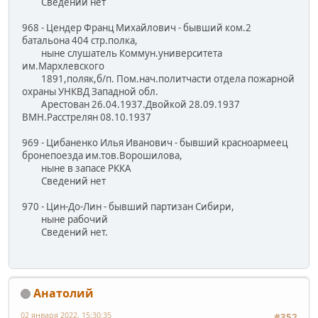
Сведений нет
968 - Цендер Франц Михайлович - бывший ком.2
батальона 404 стр.полка,
ныне слушатель Коммун.университета
им.Мархлевского
1891,поляк,б/п. Пом.нач.политчасти отдела пожарной
охраны УНКВД Западной обл.
Арестован 26.04.1937.Двойкой 28.09.1937
ВМН.Расстрелян 08.10.1937
969 - Цибаненко Илья Иванович - бывший красноармеец
бронепоезда им.тов.Ворошилова,
ныне в запасе РККА
Сведений нет
970 - Цин-До-Лин - бывший партизан Сибири,
ныне рабочий
Сведений нет.
Анатолий
02 января 2022, 15:30:35
#352