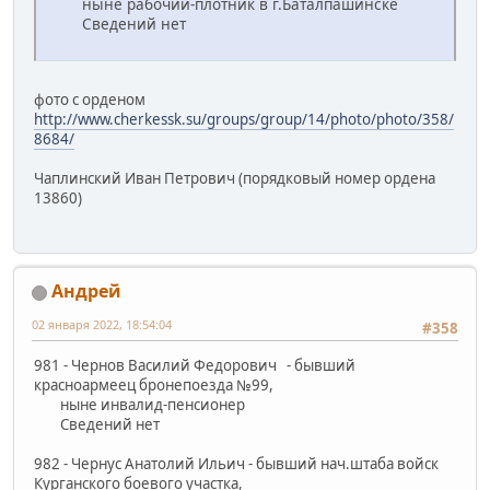
ныне рабочий-плотник в г.Баталпашинске
Сведений нет
фото с орденом
http://www.cherkessk.su/groups/group/14/photo/photo/358/
8684/
Чаплинский Иван Петрович (порядковый номер ордена
13860)
Андрей
02 января 2022, 18:54:04
#358
981 - Чернов Василий Федорович - бывший
красноармеец бронепоезда №99,
ныне инвалид-пенсионер
Сведений нет
982 - Чернус Анатолий Ильич - бывший нач.штаба войск
Курганского боевого участка,