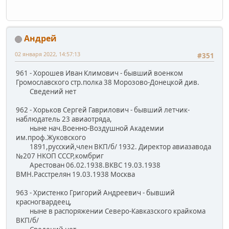
Андрей
02 января 2022, 14:57:13
#351
961 - Хорошев Иван Климович - бывший военком
Громославского стр.полка 38 Морозово-Донецкой див.
Сведений нет
962 - Хорьков Сергей Гаврилович - бывший летчик-
наблюдатель 23 авиаотряда,
ныне нач.Военно-Воздушной Академии
им.проф.Жуковского
1891,русский,член ВКП/б/ 1932. Директор авиазавода
№207 НКОП СССР,комбриг
Арестован 06.02.1938.ВКВС 19.03.1938
ВМН.Расстрелян 19.03.1938 Москва
963 - Христенко Григорий Андреевич - бывший
красногвардеец,
ныне в распоряжении Северо-Кавказского крайкома
ВКП/б/