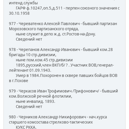
интенд.службы
ГАРФ ф.10247,оп.5,д.511 - перпен союзного значения с
30.10.1958
977 - Череватенко Алексей Павлович - бывший партизан
Морозовского партизанского отряда,
ныне служит в депо ж.д. ст.Ростов-на-Дону.
Сведений нет
978 - Черепанов Александр Иванович - бывший ком.28
бригады 10 стр.дивизии,
ныне пом.ком.45 стр.дивизии
1895,русский,член ВКП/б/ ? . Участник ВОВ,генерал-
лейтенант 01.09.1943.
Умер в 1984.Похоронен в сквере павших бойцов ВОВ
в г.Пскове
979 - Черкасов Иван Трофимович /Трифонович/ - бывший
ком.Волжской речной флотилии,
ныне инвалид. 1893.
Сведений нет
980 - Черников Александр Никифорович - нач.курса
старшего комсостава стрелково-тактических
КУКС РККА.