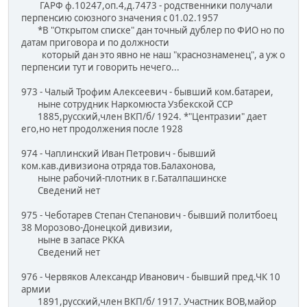
ГАРФ ф.10247,оп.4,д.7473 - родственники получали
перпенсию союзного значения с 01.02.1957
*В "Открытом списке" дан точный дублер по ФИО но по
датам приговора и по должности
который дан это явно не наш "краснознаменец", а уж о
перпенсии тут и говорить нечего...
973 - Чалый Трофим Алексеевич - бывший ком.батареи,
ныне сотрудник Наркомюста Узбекской ССР
1885,русский,член ВКП/б/ 1924. *"Центразии" дает
его,но нет продолжения после 1928
974 - Чаплинский Иван Петрович - бывший
ком.кав.дивизиона отряда тов.Балахонова,
ныне рабочий-плотник в г.Баталпашинске
Сведений нет
975 - Чеботарев Степан Степанович - бывший политбоец
38 Морозово-Донецкой дивизии,
ныне в запасе РККА
Сведений нет
976 - Червяков Александр Иванович - бывший пред.ЧК 10
армии
1891,русский,член ВКП/б/ 1917. Участник ВОВ,майор