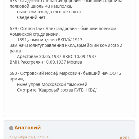
678 - Осадченко Степан Федорович - бывший старшина
полковой школы 43 кав.полка,
ныне ком.взвода того же полка.
Сведений нет
679 - Осепян Гайк Александрович - бывший военком
Аомянской стр.дивизии.
1891,армянин,член ВКП/б/ 1913.
Зам.нач.Политуправления РККА,армейский комиссар 2
ранга
Арестован 30.05.1937.ВКВС 10.09.1937
ВМН.Расстрелян 10.09.1937 Москва
680 - Островский Иосиф Маркович - бывший нач.ОО 12
армии,
ныне управ.Московской таможней
Смотрите "Кадровый состав ГУГБ НКВД"
Анатолий
23 декабря 2021, 17:27:15
#201