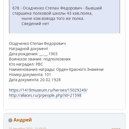
.
678 - Осадченко Степан Федорович - бывший
старшина полковой школы 43 кав.полка,
ныне ком.взвода того же полка.
Сведений нет
Осадченко Степан Федорович
Наградной документ
Дата рождения: __.__.1903
Воинское звание: подполковник
Кто наградил: РВС
Наименование награды: Орден Красного Знамени
Номер документа: 101
Дата документа: 20.02.1928
https://1418museum.ru/heroes/15029249/
http://allaces.ru/p/people.php?id=21598
Андрей
23 декабря 2021, 21:43:01