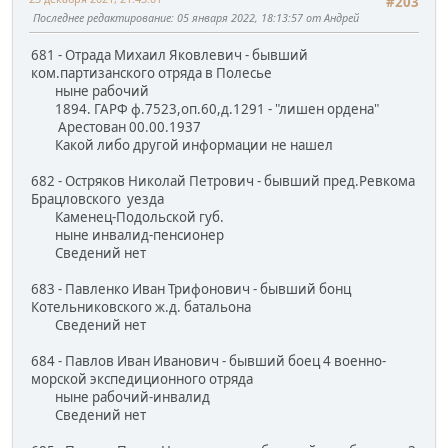
#203
Последнее редактирование
: 05 января 2022, 18:13:57 от Андрей
681 - Отрада Михаил Яковлевич - бывший
ком.партизанского отряда в Полесье
ныне рабочий
1894. ГАРФ ф.7523,оп.60,д.1291 - "лишен ордена"
Арестован 00.00.1937
Какой либо другой информации не нашел
682 - Остряков Николай Петрович - бывший пред.Ревкома
Брацловского уезда
Каменец-Подольской губ.
ныне инвалид-пенсионер
Сведений нет
683 - Павленко Иван Трифонович - бывший бонц
Котельниковского ж.д. батальона
Сведений нет
684 - Павлов Иван Иванович - бывший боец 4 военно-
морской экспедиционного отряда
ныне рабочий-инвалид
Сведений нет