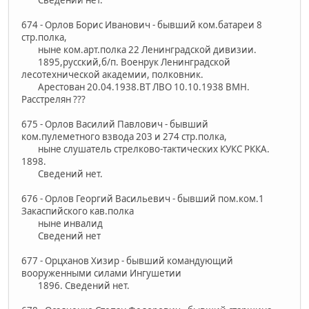
674 - Орлов Борис Иванович - бывший ком.батареи 8
стр.полка,
ныне ком.арт.полка 22 Ленинградской дивизии.
1895,русский,б/п. Военрук Ленинградской
лесотехнической академии, полковник.
Арестован 20.04.1938.ВТ ЛВО 10.10.1938 ВМН.
Расстрелян ???
675 - Орлов Василий Павлович - бывший
ком.пулеметного взвода 203 и 274 стр.полка,
ныне слушатель стрелково-тактических КУКС РККА.
1898.
Сведений нет.
676 - Орлов Георгий Васильевич - бывший пом.ком.1
Закаспийского кав.полка
ныне инвалид
Сведений нет
677 - Орцханов Хизир - бывший командующий
вооруженными силами Ингушетии
1896. Сведений нет.