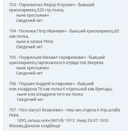
703 - Пархоменко Федор Егорович - бывший
красноармеец 520 стр.полка,
ныне крестьянин
Сведений нет
704 - Пеленев Петр Иванович - бывший красноармеец 65
кав.полка,
ныне в запасе РККА
Сведений нет
705 - Перфильев Михаил Серафимович - бывший
красноармеец партизанского отряда тов.Зверева
ныне крестьянин
Сведений нет
706 - Першин Андрей Астафьевич - бывший
ком.эскадрона 76 кав.полка 6 отдельной кав.бригады,
ныне ком.эскадрона того же полка
Сведений нет
707 - Песс Август Яковлевич - пом.нач.отдела 4 Упр.штаба
РККА.
1895,латыш,член ВКП/б/ 1913. Умер 29.07.1933
Москва,Донское кладбище