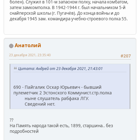
болен). Служил в 101-м запасном полку, начала комбатом,
затем замкомполка. В 1942-1944 г. был начальником 5-й
снайперской школы (г. Пугачёв). До конца войны и до
декабря 1945 зам. командира учебно-строевого полка 55.
Анатолий
23 декабря 2021, 23:35:40
#207
Цитата: Андрей от 23 декабря 2021, 21:43:01
690 - Пайгалик Оскар Юрьевич - бывший
пулеметчик 2 Эстонского Коммунист.стр.полка
ныне слушатель рабфака ЛГУ.
Сведений нет.
??
На Память народа такой есть, 1899, старшина.. без
подробностей