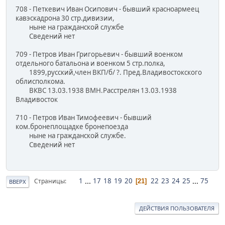
708 - Петкевич Иван Осипович - бывший красноармеец
кавэскадрона 30 стр.дивизии,
ныне на гражданской службе
Сведений нет
709 - Петров Иван Григорьевич - бывший военком
отдельного батальона и военком 5 стр.полка,
1899,русский,член ВКП/б/ ?. Пред.Владивостокского
облисполкома.
ВКВС 13.03.1938 ВМН.Расстрелян 13.03.1938
Владивосток
710 - Петров Иван Тимофеевич - бывший
ком.бронеплощадке бронепоезда
ныне на гражданской службе.
Сведений нет
1
...
17
18
19
20
22
23
24
25
...
75
Страницы
21
ВВЕРХ
ДЕЙСТВИЯ ПОЛЬЗОВАТЕЛЯ