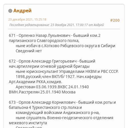
Андрей
23 декабря 2021, 15:25:18
#200
Последнее редактирование
: 23 декабря 2021, 17:00:17 от Андрей
671 - Орленко Назар Лукьянович - бывший ком.2
партизанского Славгородского полка,
ныне избач в с.Котково Рябцевского округа в Сибири
Сведений нет
672 - Орлов Александр Григорьевич - бывший
нач.артиллерии огневой ударной бригады
ныне юрисконсультант Управделами НКВМ и РВС СССР.
1898,русский,член ВКП/б/ 1927. Нач.кафедры
Арт.Академии РККА,комдив.
Арестован 03.06.1939.ВКВС 24.01.1940
ВМН.Расстрелян 25.01.1940 Москва
673 - Орлов Александр Корнилович - бывший ком.роты и
батальона 4 Туркестанского стр.полка и
командующий войсками Андижанского р-на,
ныне слушатель Военно-геодезического отделения
межевого института
Сведений нет.