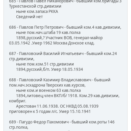
685 - Павлов Павел Никанорович - бывший ком.бригады 3
Туркестанской стр.дивизии
ныне ком.запаса РККА
Сведений нет
686 - Павлов Петр Петрович - бывший ком.4 кав.дивизии,
ныне пом.нач.штаба 19 кав.полка
1898,русский,? Участник ВОВ, генерал-майор
03.05.1942 .Умер 1962 Москва Донское клад.
687 - Павловский Василий Игнатьевич - бывший ком.24
стр.дивизии,
ныне пом.ком.51 стр.дивизии
1894,русский,б/п. Умер 18.05.1934
688 - Павловский Казимир Владиславович - бывший
пом.нач.эскадрона Тверских кав.курсов,
ныне ком.и военком 63 кав.полка
1894,литовец,член ВКП/б/ 1918. Ком.29 кав.дивизии,
комбриг.
Арестован 11.06.1938. ОС НКВД 05.08.1939
приговорен к 5 годам л/с. Умер 15.10.1941
689 - Пагудо Федор Пахомович - бывший ком.роты 146
стр.полка,