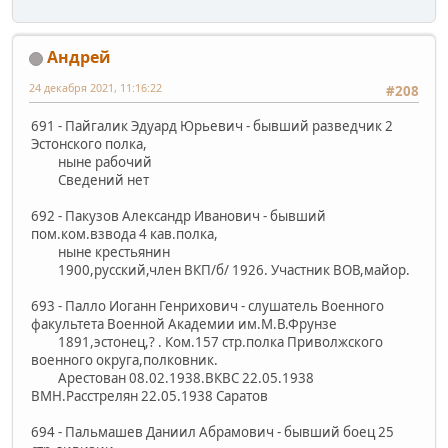
Андрей
24 декабря 2021, 11:16:22
#208
691 - Пайгалик Эдуард Юрьевич - бывший разведчик 2
Эстонского полка,
ныне рабочий
Сведений нет
692 - Пакузов Александр Иванович - бывший
пом.ком.взвода 4 кав.полка,
ныне крестьянин
1900,русский,член ВКП/б/ 1926. Участник ВОВ,майор.
693 - Палло Иоганн Генрихович - слушатель Военного
факультета Военной Академии им.М.В.Фрунзе
1891,эстонец,? . Ком.157 стр.полка Приволжского
военного округа,полковник.
Арестован 08.02.1938.ВКВС 22.05.1938
ВМН.Расстрелян 22.05.1938 Саратов
694 - Пальмашев Даниил Абрамович - бывший боец 25