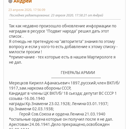
Андрей
23 апреля 2020, 17:56:09
Последнее редактирование
: 23 апреля 2020, 17:58:21 от Андрей
Так как недавно произошло обновление информации по
наградам в ресурсе "Подвиг народа" решил дать этот
список .
Я отнюдь не претендую на "авторитета" знания по этому
вопросу и если у кого-то есть добавление к этому списку -
милости просим !
*примечание - тех которые есть в нашем Мартирологе я
не дал.
ГЕНЕРАЛЫ АРМИИ
-------------------------------------------
Мерецков Кирилл Афанасьевич 1897,русский,член ВКП/б/
1917,зам.наркома обороны СССР,
Кандидат в члены ЦК ВКП/б/ 18 сьезда; депутат ВС СССР 1
созыва -16.06.1940
награды:Кр.Знамени 23.02.1928; Ленина 03.01.1937;
Кр.Знамени 02.03.1938;
Герой Сов.Союза и ордена Ленина 21.03.1940
*остальные ордена которые он получил после я не дал.
Арестован 24.06.1941.Дело прекращено,освобожден