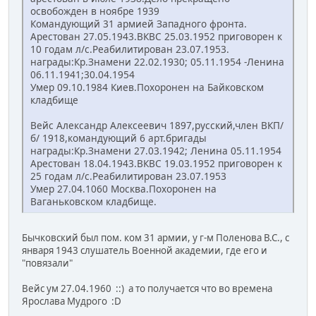
освобожден в ноябре 1939
Командующий 31 армией Западного фронта.
Арестован 27.05.1943.ВКВС 25.03.1952 приговорен к
10 годам л/с.Реабилитирован 23.07.1953.
награды:Кр.Знамени 22.02.1930; 05.11.1954 -Ленина
06.11.1941;30.04.1954
Умер 09.10.1984 Киев.Похоронен на Байковском
кладбище
Вейс Александр Алексеевич 1897,русский,член ВКП/
б/ 1918,командующий 6 арт.бригады
награды:Кр.Знамени 27.03.1942; Ленина 05.11.1954
Арестован 18.04.1943.ВКВС 19.03.1952 приговорен к
25 годам л/с.Реабилитирован 23.07.1953
Умер 27.04.1060 Москва.Похоронен на
Ваганьковском кладбище.
Бычковский был пом. ком 31 армии, у г-м Поленова В.С., с
января 1943 слушатель Военной академии, где его и
"повязали"
Вейс ум 27.04.1960 ::) а то получается что во времена
Ярослава Мудрого :D