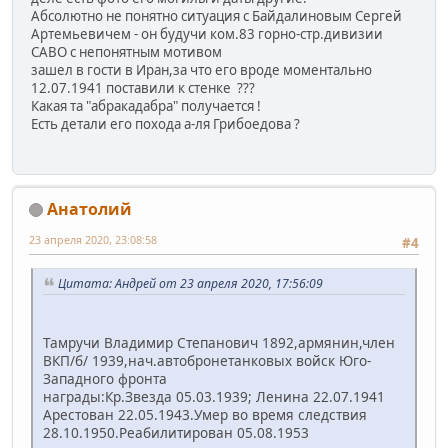
Абсолютно не понятно ситуация с Байдалиновым Сергей
Артемьевичем - он будучи ком.83 горно-стр.дивизии
САВО с непонятным мотивом
зашел в гости в Иран,за что его вроде моментально
12.07.1941 поставили к стенке ???
Какая та "абракадабра" получается !
Есть детали его похода а-ля Грибоедова ?
Анатолий
23 апреля 2020, 23:08:58
#4
Цитата: Андрей от 23 апреля 2020, 17:56:09
Тамручи Владимир Степанович 1892,армянин,член
ВКП/б/ 1939,нач.автобронетанковых войск Юго-
Западного фронта
награды:Кр.Звезда 05.03.1939; Ленина 22.07.1941
Арестован 22.05.1943.Умер во время следствия
28.10.1950.Реабилитирован 05.08.1953