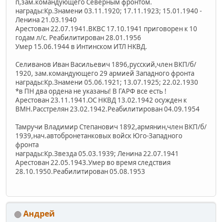
п,зам.командующего Северным фронтом.
награды:Кр.Знамени 03.11.1920; 17.11.1923; 15.01.1940 -
Ленина 21.03.1940
Арестован 22.07.1941.ВКВС 17.10.1941 приговорен к 10
годам л/с. Реабилитирован 28.01.1956
Умер 15.06.1944 в Интинском ИТЛ НКВД.
Селиванов Иван Васильевич 1896,русский,член ВКП/б/
1920, зам.командующего 29 армией Западного фронта
награды:Кр.Знамени 05.06.1921; 13.07.1925; 22.02.1930
*в ПН два ордена не указаны! В ГАРФ все есть !
Арестован 23.11.1941.ОС НКВД 13.02.1942 осужден к
ВМН.Расстрелян 23.02.1942.Реабилитирован 04.09.1954
Тамручи Владимир Степанович 1892,армянин,член ВКП/б/
1939,нач.автобронетанковых войск Юго-Западного
фронта
награды:Кр.Звезда 05.03.1939; Ленина 22.07.1941
Арестован 22.05.1943.Умер во время следствия
28.10.1950.Реабилитирован 05.08.1953
Андрей