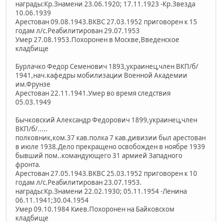
награды:Кр.Знамени 23.06.1920; 17.11.1923 -Кр.Звезда
10.06.1939
Арестован 09.08.1943.ВКВС 27.03.1952 приговорен к 15
годам л/с.Реабилитирован 29.07.1953
Умер 27.08.1953.Похоронен в Москве,Введенское
кладбище
Бурлачко Федор Семенович 1893,украинец,член ВКП/б/
1941,нач.кафедры мобилизации Военной Академии
им.Фрунзе
Арестован 22.11.1941.Умер во время следствия
05.03.1949
Бычковский Александр Федорович 1899,украинец,член
ВКП/б/.....
полковник,ком.37 кав.полка 7 кав.дивизии был арестован
в июле 1938.Дело прекращено освобожден в ноябре 1939
бывший пом..командующего 31 армией Западного
фронта.
Арестован 27.05.1943.ВКВС 25.03.1952 приговорен к 10
годам л/с.Реабилитирован 23.07.1953.
награды:Кр.Знамени 22.02.1930; 05.11.1954 -Ленина
06.11.1941;30.04.1954
Умер 09.10.1984 Киев.Похоронен на Байковском
кладбище