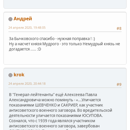
Андрей
24 апреля 2020, 19:48:05
#8
За Бычковского спасибо - нужная поправка ! :)
Ну а насчет князя Мудрого - это только Немудрый князь не
догадается ..... :D
krok
24 апреля 2020, 20:44:18
#9
В "Генерал-лейтенанты" ещё Алексеева Павла
Александровича можно помянуть - «...Уличается
показаниями ШЕВЧЕНКО и САКРИЕР, как участник
антисоветского военного заговора. Во вредительской
деятельности уличается показаниями ЮСУПОВА.
Сознался, что с 1939 года являлся участником
антисоветского военного заговора, завербован