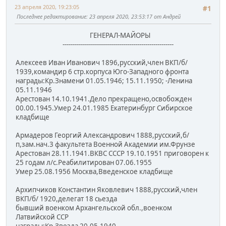
23 апреля 2020, 19:23:05
#1
Последнее редактирование
: 23 апреля 2020, 23:53:17 от Андрей
ГЕНЕРАЛ-МАЙОРЫ
-------------------------------------------------------
Алексеев Иван Иванович 1896,русский,член ВКП/б/
1939,командир 6 стр.корпуса Юго-Западного фронта
награды:Кр.Знамени 01.05.1946; 15.11.1950; -Ленина
05.11.1946
Арестован 14.10.1941.Дело прекращено,освобожден
00.00.1945.Умер 24.01.1985 Екатеринбург Сибирское
кладбище
Армадеров Георгий Александрович 1888,русский,б/
п,зам.нач.3 факультета Военной Академии им.Фрунзе
Арестован 28.11.1941.ВКВС СССР 19.10.1951 приговорен к
25 годам л/с.Реабилитирован 07.06.1955
Умер 25.08.1956 Москва,Введенское кладбище
Архипчиков Константин Яковлевич 1888,русский,член
ВКП/б/ 1920,делегат 18 сьезда
бывший военком Архангельской обл.,военком
Латвийской ССР