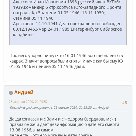
Алексеев Иван Иванович 1896,русский,член ВКП/б/
1939,командир 6 стр.корпуса Юго-Западного фронта
награды:Кр.Знамени 01.05.1946; 15.11.1950;
-Ленина 05.11.1946
Арестован 14.10.1941.Дело прекращено,освобожден
00.12.1946.Умер 24.01.1985 Екатеринбург Сибирское
кладбище
Про него упорно пишут что 16.01.1946 восстановлен (?) в
кадрах. Значит вопросы были сняты. Иначе как бы ему КЗ
01.05.1946 и Ленина 05.11.1946 дали.
Андрей
23 апреля 2020, 21:29:52
#3
Последнее редактирование
: 23 апреля 2020, 21:33:20 от Андрей
Да ,да согласен и с Вами и с Федором Свердловым ;) ;)
правда он же и дает дезинформацию о дате его смерти
13.08.1966,а на самом
деле есть фото его могилы и даты другие.