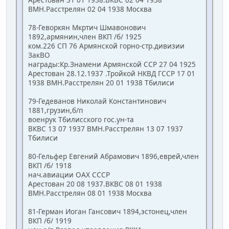
ВМН.Расстрелян 02 04 1938 Москва
78-Геворкян Мкртич Шмавонович
1892,армянин,член ВКП /б/ 1925
ком.226 СП 76 Армянской горно-стр.дивизии
ЗакВО
награды:Кр.Знамени Армянской ССР 27 04 1925
Арестован 28.12.1937 .Тройкой НКВД ГССР 17 01
1938 ВМН.Расстрелян 20 01 1938 Тбилиси
79-Гедеванов Николай Константинович
1881,грузин,б/п
военрук Тбилисского гос.ун-та
ВКВС 13 07 1937 ВМН.Расстрелян 13 07 1937
Тбилиси
80-Гельфер Евгений Абрамович 1896,еврей,член
ВКП /б/ 1918
нач.авиации ОАХ СССР
Арестован 20 08 1937.ВКВС 08 01 1938
ВМН.Расстрелян 08 01 1938 Москва
81-Герман Иоган Гансович 1894,эстонец,член
ВКП /б/ 1919