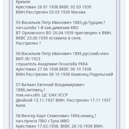
Кремля
Арестован 26 01 1938.ВКВС 02 03 1939
ВМН.Расстрелян 03 03 1939 Москва
55-Васильев Петр Иванович 1885,ур.Турции,?
нач.штаба 1-й кав.дивизии КВО
ВТ Орловского ВО 20.04.1939 приговорен к ВМН.
ВКВС 23.06.1939 оставила в силе.
Расстрелян ?
56-Васильев Петр Иванович 1895,русский,член
ВКП /б/ 1923
слушатель Академии Генштаба РККА
Арестован 27 06 1938.ВКВС 06 10 1938
ВМН.Расстрелян 06 10 1938 Каменец-Подольский
57-Ватман Евгений Владимирович
1886,литовец,?
пом.нач.обп. ЦС ОАХ УССР
Двойкой 13.11.1937 ВМН. Расстрелян 17.11.1937
Киев
58-Венгер Карл Семенович 1894,немец,?
нач.пункта ПВО г.Тула МВО
Арестован 17.02.1938. ВКВС 26.10.1938 ВМН.