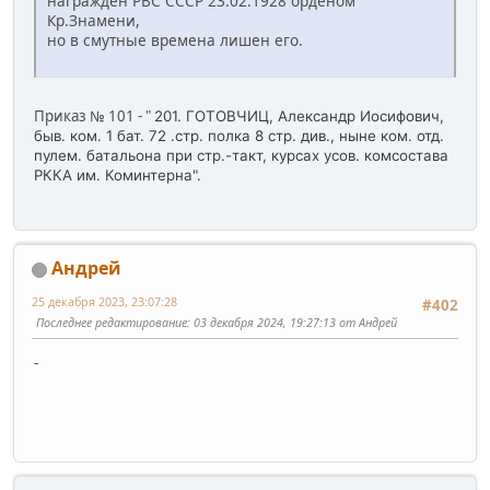
награжден РВС СССР 23.02.1928 орденом
Кр.Знамени,
но в смутные времена лишен его.
Приказ № 101 - "
201. ГОТОВЧИЦ, Александр Иосифович,
быв. ком. 1 бат. 72 .стр. полка 8 стр. див., ныне ком. отд.
пулем. батальона при стр.-такт, курсах усов. комсостава
РККА им. Коминтерна".
Андрей
25 декабря 2023, 23:07:28
#402
Последнее редактирование
: 03 декабря 2024, 19:27:13 от Андрей
-