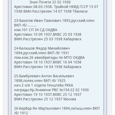
Знак Почета 22 02 1936
Арестован 08.03.1938. Тройкой НКВД ГССР 13 07
1938 ВМН.Расстрелян 14 07 1938 Тбилиси
23-Бакатов Иван Павлович 1893,русский,член
ВКП /б/..........
ком.101 СП 34 СД ОКДВА
Арестован 10 09 1937.ВКВС 25 03 1938
ВМН.Расстрелян 25 03 1938 Хабаровск
24-Балашов Федор Михайлович
1894,русский,член ВКП /б/ 1931
пом.ком.26 авиабригады по МТО ОКДВА
Арестован 18 10 1937.ВКВС 16 04 1038
ВМН.Расстрелян 16 04 1938 Хабаровск
25-Бамбулевич Антон Васильевич
1898,поляк,член ВКП /б/ 1925
нач.2 о/я 1 отдела Генштаба РККА
награды:Кр.Знамени РВС №154-22 02 1930
Арестован 19 10 1937.ВКВС 25 12 1937
ВМН.Расстрелян 25 12 1937 Москва
26-Барбар Ян Мартынович 1894,латыш,член ВКП
/б/ 1912