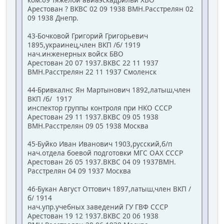
Арестован ? ВКВС 02 09 1938 ВМН.Расстрелян 02
09 1938 Днепр.
43-Бочковой Григорий Григорьевич
1895,украинец,член ВКП /б/ 1919
нач.инженерных войск БВО
Арестован 20 07 1937.ВКВС 22 11 1937
ВМН.Расстрелян 22 11 1937 Смоленск
44-Бривкалнс Ян Мартынович 1892,латыш,член
ВКП /б/ 1917
инспектор группы контроля при НКО СССР
Арестован 29 11 1937.ВКВС 09 05 1938
ВМН.Расстрелян 09 05 1938 Москва
45-Буйко Иван Иванович 1903,русский,б/п
нач.отдела боевой подготовки МГС ОАХ СССР
Арестован 26 05 1937.ВКВС 04 09 1937ВМН.
Расстрелян 04 09 1937 Москва
46-Букан Август Оттович 1897,латыш,член ВКП /
б/ 1914
нач.упр.учебных заведений ГУ ГВФ СССР
Арестован 19 12 1937.ВКВС 20 06 1938