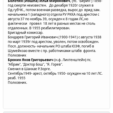
Болотин (Иошпа) Илья Миронович
, (пс. "Бирин") 1898-
год смерти неизвестен. До декабря 1920г служил в
Од.губЧК., потом военная разведка, вырос до врид зам.
начальника 1 (западного) отдела РУ РККА под.арестом с
августа 37 по ноябрь 39, осужден к 8 годам ЛС,но
фактически провел 18 лет в разных местах не столь
отдаленных. В 1955 реабилитирован.
Бригадный комиссар.
Бондарев Григорий Иванович (1900-1941) с августа 1938
по март 1939г под арестом, уволен, потом освобожден.
Посл. должность- начальник РО штаба ЮЗФ, погиб в
Шумейкоао вместе с пр. работниками штабв фронта.
Полковник
Бронин Яков Григорьевич
(н.ф. Лихтенштейн) пс.
"Абрам", "Доктор Бош", "Я. Горев".
Сменил в Шанхае Р.Зорге.
Сентябрь1949- арест, октябрь 1950- осужден на 10 лет ЛС.
реаб. 1955
Полковник.