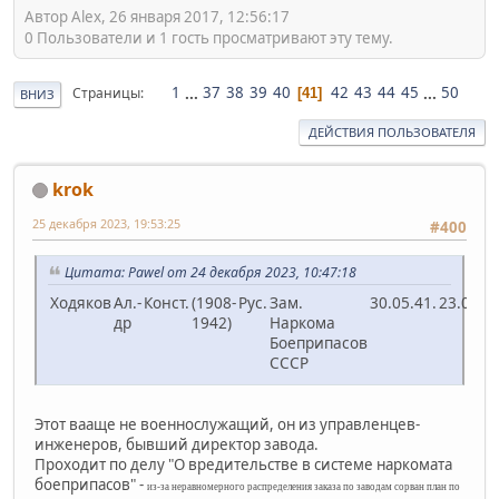
Автор Alex, 26 января 2017, 12:56:17
0 Пользователи и 1 гость просматривают эту тему.
1
...
37
38
39
40
42
43
44
45
...
50
Страницы
41
ВНИЗ
ДЕЙСТВИЯ ПОЛЬЗОВАТЕЛЯ
krok
25 декабря 2023, 19:53:25
#400
Цитата: Pawel от 24 декабря 2023, 10:47:18
Ходяков
Ал.-
Конст.
(1908-
Рус.
Зам.
30.05.41.
23.02.42
др
1942)
Наркома
Боеприпасов
СССР
Этот вааще не военнослужащий, он из управленцев-
инженеров, бывший директор завода.
Проходит по делу "О вредительстве в системе наркомата
боеприпасов" -
из-за неравномерного распределения заказа по заводам сорван план по