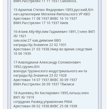
ВМН.Расстрелян 11 11 1937 Смоленск.
15-Архипов Степан Федорович 1893,русский,б/п
нач.артиллерии Могилев-Ямпольского УР КВО
Арестован 11 08 1937.ВКВС 16 10 1937
ВМН.Расстрелян 17 10 1937 Киев
16-Атаев Абу-Муслим Гаджиевич 1891,?,член ВКП
/б/ 1921
зам.ком.27 кав.дивизии БВО
награды:Кр.Знамени 22 02 1931
Арестован 21 03 1938.Умер во время следствия
16 06 1939
17-Ахвледиани Александр Соломонович
1892,грузин,б/п
военрук Грузинского индустриального ин-та
награды:Кр.Знамени 23 02 1928
Арестован 14 07 1937.ВКВС 30 09 1937
ВМН.Расстрелян 30 09 1937 Тбилиси
18-Ашневец Ян Каспарович 1895,латыш,член
ВКП /б/ 1919
сотрудник Развед.управления РККА
Арестован 06 02 1938.ВКВС 25 08 1938