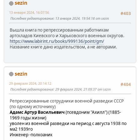
sezin
13 января 2024, 16:07:56
#403
Последнее редактирование
: 13 января 2024, 19:54:18 от sezin
Вышла книга по репрессированным работникам
артскладов Киевского и Харьковского военных округов.
https://www.labirint.ru/books/999136/point/gm/
Название книге дано издательством, а не авторами.
sezin
29 февраля 2024, 20:14:12
#404
Последнее редактирование
: 29 февраля 2024, 21:09:37 от sezin
Репрессированные сотрудники военной разведки СССР
(по одному источнику)
Адамс Артур Васильевич
(псевдоним "Ахилл") (1885-
1969 годы жизни)
уволен из военной разведки на период с августа 1938 по
ма2 1939го
И
нженер -полкоаник