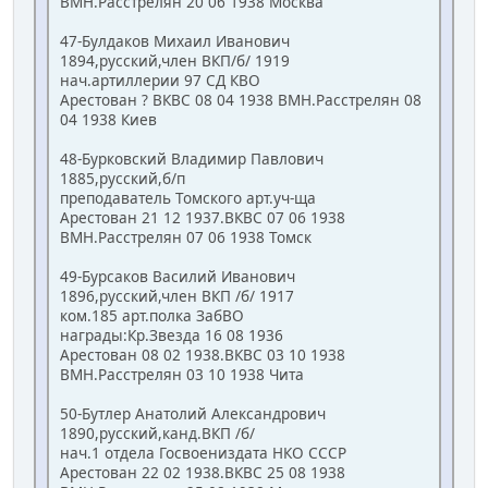
ВМН.Расстрелян 20 06 1938 Москва
47-Булдаков Михаил Иванович
1894,русский,член ВКП/б/ 1919
нач.артиллерии 97 СД КВО
Арестован ? ВКВС 08 04 1938 ВМН.Расстрелян 08
04 1938 Киев
48-Бурковский Владимир Павлович
1885,русский,б/п
преподаватель Томского арт.уч-ща
Арестован 21 12 1937.ВКВС 07 06 1938
ВМН.Расстрелян 07 06 1938 Томск
49-Бурсаков Василий Иванович
1896,русский,член ВКП /б/ 1917
ком.185 арт.полка ЗабВО
награды:Кр.Звезда 16 08 1936
Арестован 08 02 1938.ВКВС 03 10 1938
ВМН.Расстрелян 03 10 1938 Чита
50-Бутлер Анатолий Александрович
1890,русский,канд.ВКП /б/
нач.1 отдела Госвоениздата НКО СССР
Арестован 22 02 1938.ВКВС 25 08 1938