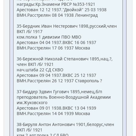
награды:Кр.Знамени РВСР №353-1921
Арестован 12 12 1937."Двойкой" 25 03 1938
ВМН.Расстрелян 08 04 1938 Ленинград
35-Бердник Иван Нестерович 1898,русский,член
ВКП /б/ 1917
ком.полка 1 дивизии ПВО МВО
Арестован 04 04 1937.ВКВС 16 06 1937
ВМН.Расстрелян 17 06 1937 Москва
36-Бережной Николай Степанович 1895,нац.?,
член ВКП /б/ 1921
нач.штаба 22 СД СКВО
Арестован 09 04 1937.ВКВС 25 12 1937
ВМН.Расстрелян 26 12 1937 Ставрополь ?
37-Биддер Эдвин Гугович 1895,немец,б/п
преподователь Военно-Воздушной Академии
им.Жуковского
Арестован 09 01 1938.ВКВС 13 04 1939
ВМН.Расстрелян 14 04 1939 Москва
38-Бируля Антон Антонович 1901,белорус,член
ВКП /б/ 1921
ком.2 арт.полка 2 СД БВО