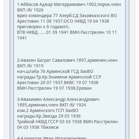
1-Аббасов Аджар Магеррамович 1902,тюрок,член
ВКП /б/ 1926
врио командира 77 Азерб.СД Закавказского ВО
Арестован 11 08 1937.ОСО НКВД 19 04 1938
приговорен к 8 годамл/с.
ВТВ НКВД ......01 09 1941 ВМН.Расстрелян 10 11
1941
2-Авакян Баграт Савалович 1897,армянин,член
ВКП /б/ 1919
нач.штаба 76 Армянской ГСД ЗакВО
награды:Тр.Кр.Знамени Армянской ССР
Арестован 20 07 1937.ВКВС 19 07 1938
ВМН.Расстрелян 19 07 1938,Ереван
3-Авакимян Александр Александрович
1895,армянин,член ВКП /б/ 1924
ком.2 Армянского ГСП ЗакВО
награды:Кр.Звезда 29 05 1936
Тройкой НКВД ГССР 03 03 1938 ВМН.Расстрелян
04 03 1938 Тбилиси
4-Адамидзе Иван Илларионович