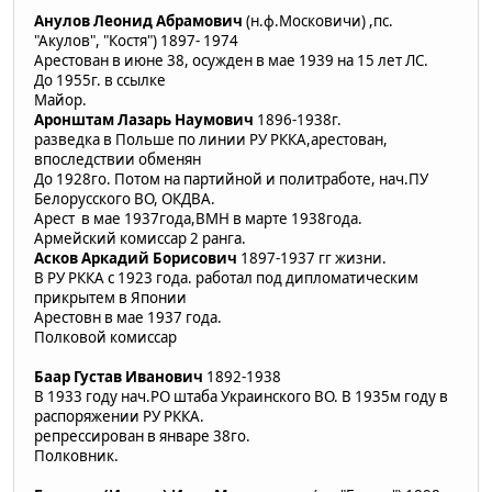
Анулов Леонид Абрамович
(н.ф.Московичи) ,пс.
"Акулов", "Костя") 1897- 1974
Арестован в июне 38, осужден в мае 1939 на 15 лет ЛС.
До 1955г. в ссылке
Майор.
Аронштам Лазарь Наумович
1896-1938г.
разведка в Польше по линии РУ РККА,арестован,
впоследствии обменян
До 1928го. Потом на партийной и политработе, нач.ПУ
Белорусского ВО, ОКДВА.
Арест в мае 1937года,ВМН в марте 1938года.
Армейский комиссар 2 ранга.
Асков Аркадий Борисович
1897-1937 гг жизни.
В РУ РККА с 1923 года. работал под дипломатическим
прикрытем в Японии
Арестовн в мае 1937 года.
Полковой комиссар
Баар Густав Иванович
1892-1938
В 1933 году нач.РО штаба Украинского ВО. В 1935м году в
распоряжении РУ РККА.
репрессирован в январе 38го.
Полковник.