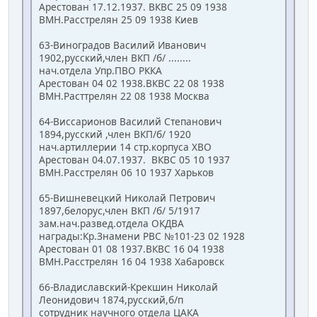
Арестован 17.12.1937. ВКВС 25 09 1938
ВМН.Расстрелян 25 09 1938 Киев
63-Виноградов Василий Иванович
1902,русский,член ВКП /б/ ........
нач.отдела Упр.ПВО РККА
Арестован 04 02 1938.ВКВС 22 08 1938
ВМН.Расттрелян 22 08 1938 Москва
64-Виссарионов Василий Степанович
1894,русский ,член ВКП/б/ 1920
нач.артиллерии 14 стр.корпуса ХВО
Арестован 04.07.1937. ВКВС 05 10 1937
ВМН.Расстрелян 06 10 1937 Харьков
65-Вишневецкий Николай Петрович
1897,белорус,член ВКП /б/ 5/1917
зам.нач.развед.отдела ОКДВА
награды:Кр.Знамени РВС №101-23 02 1928
Арестован 01 08 1937.ВКВС 16 04 1938
ВМН.Расстрелян 16 04 1938 Хабаровск
66-Владиславский-Крекшин Николай
Леонидович 1874,русский,б/п
сотрудник научного отдела ЦАКА