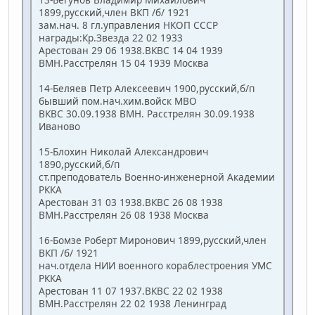
1899,русский,член ВКП /б/ 1921
зам.нач. 8 гл.управления НКОП СССР
награды:Кр.Звезда 22 02 1933
Арестован 29 06 1938.ВКВС 14 04 1939
ВМН.Расстрелян 15 04 1939 Москва
14-Беляев Петр Алексеевич 1900,русский,б/п
бывший пом.нач.хим.войск МВО
ВКВС 30.09.1938 ВМН. Расстрелян 30.09.1938
Иваново
15-Блохин Николай Александрович
1890,русский,б/п
ст.преподователь Военно-инженерной Академии
РККА
Арестован 31 03 1938.ВКВС 26 08 1938
ВМН.Расстрелян 26 08 1938 Москва
16-Бомзе Роберт Миронович 1899,русский,член
ВКП /б/ 1921
нач.отдела НИИ военного кораблестроения УМС
РККА
Арестован 11 07 1937.ВКВС 22 02 1938
ВМН.Расстрелян 22 02 1938 Ленинград