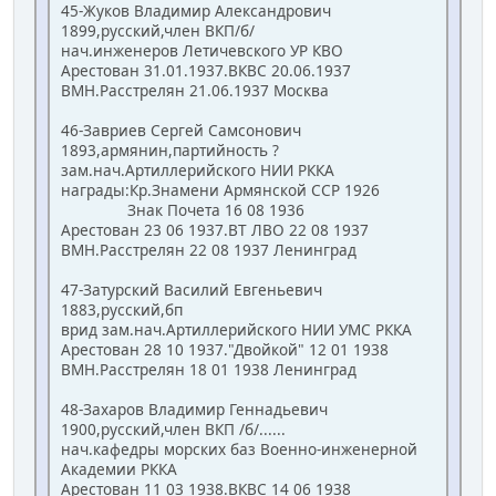
45-Жуков Владимир Александрович
1899,русский,член ВКП/б/
нач.инженеров Летичевского УР КВО
Арестован 31.01.1937.ВКВС 20.06.1937
ВМН.Расстрелян 21.06.1937 Москва
46-Завриев Сергей Самсонович
1893,армянин,партийность ?
зам.нач.Артиллерийского НИИ РККА
награды:Кр.Знамени Армянской ССР 1926
Знак Почета 16 08 1936
Арестован 23 06 1937.ВТ ЛВО 22 08 1937
ВМН.Расстрелян 22 08 1937 Ленинград
47-Затурский Василий Евгеньевич
1883,русский,бп
врид зам.нач.Артиллерийского НИИ УМС РККА
Арестован 28 10 1937."Двойкой" 12 01 1938
ВМН.Расстрелян 18 01 1938 Ленинград
48-Захаров Владимир Геннадьевич
1900,русский,член ВКП /б/......
нач.кафедры морских баз Военно-инженерной
Академии РККА
Арестован 11 03 1938.ВКВС 14 06 1938