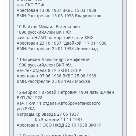
нач.СКО ТОФ
Арестован 13 06 1937 ВКВС 15 03 1938
ВМН.Расстрелян 15 03 1938 Владивосток.
10-Байков Михаил Евгеньевич
1896,русский,член ВКП /б/
зам.нач.НИАП по морской части КБФ
Арестован 23 10 1937."Двойкой" 17 01 1938
ВМН.Расстрелян 25 01 1938 Ленинград
11-Барихин Александр Тимофеевич
1900,русский,член ВКП /б/....
нач.тех.отдела 8 ГУ НКОП СССР
Арестован 07 06 1938.ВКВС 25 08 1938
ВМН.Расстрелян 25 08 1938 Москва
12-Бебрис Николай Петрович 1904,латыш,член
ВКП /б/ 1928
нач.1 о/я 11 отдела Автобронетанкового
упр.РККА
награды:Кр.Звезда 27 06 1937
Кр.Знамени 11 11 1937
Арестован ? ОСО НКВД 22 10 1938 ВМН ?
13-Бегунов Владимир Михайлович