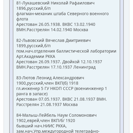
81-Лукашевский Николай Рафаилович
1896,русский,б/п
флагман-механик штаба Северного военного
флота
Арестован 26.05.1938. ВКВС 13.02.1940
ВМН.Расстрелян 14.02.1940 Москва
82-Львовский Вячеслав Дмитриевич
1899,русский,б/п
пом.нач.отделения баллистической лаборатории
Арт.Академии РККА
Арестован 26.09.1937. Двойкой 12.10.1937
ВМН.Расстрелян 17.10.1937 Ленинград
83-Лютов Леонид Александрович
1900,русский,член ВКП(б) 1918
гл.инженер 5 ГУ НКОП СССР (военинженер 1
ранга в запасе)
Арестован 07.05.1937. ВКВС 21.08.1937 ВМН.
Расстрелян 21.08.1937 Москва
84-Малыш-Лейбель Наум Соломонович
1902,еврей,член ВКП/б/ 1920
бывший нач.НИИС РККА,
зам.нач.Упр.междугородной телеграфно-