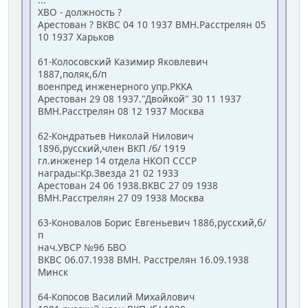
ХВО - должность ?
Арестован ? ВКВС 04 10 1937 ВМН.Расстрелян 05
10 1937 Харьков
61-Колосовский Казимир Яковлевич
1887,поляк,б/п
военпред инженерного упр.РККА
Арестован 29 08 1937."Двойкой" 30 11 1937
ВМН.Расстрелян 08 12 1937 Москва
62-Кондратьев Николай Нилович
1896,русский,член ВКП /б/ 1919
гл.инженер 14 отдела НКОП СССР
награды:Кр.Звезда 21 02 1933
Арестован 24 06 1938.ВКВС 27 09 1938
ВМН.Расстрелян 27 09 1938 Москва
63-Коновалов Борис Евгеньевич 1886,русский,б/
п
нач.УВСР №96 БВО
ВКВС 06.07.1938 ВМН. Расстрелян 16.09.1938
Минск
64-Копосов Василий Михайлович