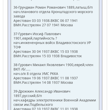
36-Грундман Роман Романович 1889,латыш,б/п
нач.планового отдела Кронштадского морского
завода
Арестован 03 03 1938.ВКВС 06 07 1941
ВМН.Расстрелян 27 07 1941 Москва
37-Гуревич Иосиф Павлович
1901,еврей,партийность ?
нач.инжененрных войск Владивостокского УР
ТОФ
Арестован 30 04 1937.ВКВС 15 03 1938
ВМН.Расстрелян 15 03 1938 Владивосток
38-Гурович Михаил Яковлевич 1900,еврей,член
ВКП /б/.....
нач.о/я 8 отдела УМС РККА
Арестован 19 06 1937.ВКВС 11 08 1937
ВМН.Расстрелян 14 08 1937 Москва
39-Дрожжин Александр Иванович
1897,русский,б/п
нач.кафедры электротехники Военной Академии
связи им.Подбельского
Арестован 07 10 1937.ВКВС 11 01 1938