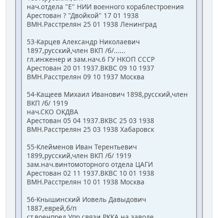
нач.отдела "Е" НИИ военного кораблестроения
Арестован ? "Двойкой" 17 01 1938
ВМН.Расстрелян 25 01 1938 Ленинград
53-Карцев Александр Николаевич
1897,русский,член ВКП /б/......
гл.инженер и зам.нач.6 ГУ НКОП СССР
Арестован 20 01 1937.ВКВС 09 10 1937
ВМН.Расстрелян 09 10 1937 Москва
54-Кащеев Михаил Иванович 1898,русский,член
ВКП /б/ 1919
нач.СКО ОКДВА
Арестован 05 04 1937.ВКВС 25 03 1938
ВМН.Расстрелян 25 03 1938 Хабаровск
55-Клейменов Иван Терентьевич
1899,русский,член ВКП /б/ 1919
зам.нач.винтомоторного отдела ЦАГИ
Арестован 02 11 1937.ВКВС 10 01 1938
ВМН.Расстрелян 10 01 1938 Москва
56-Кнышинский Иовель Давыдович
1887,еврей,б/п
ст.военпред Упр.связи РККА на заводе