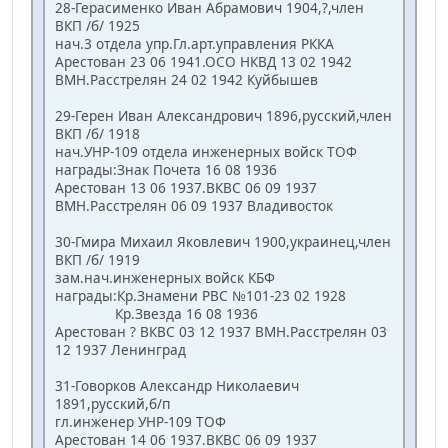
28-Герасименко Иван Абрамович 1904,?,член
ВКП /б/ 1925
нач.3 отдела упр.Гл.арт.управления РККА
Арестован 23 06 1941.ОСО НКВД 13 02 1942
ВМН.Расстрелян 24 02 1942 Куйбышев
29-Герен Иван Александрович 1896,русский,член
ВКП /б/ 1918
нач.УНР-109 отдела инженерных войск ТОФ
награды:Знак Почета 16 08 1936
Арестован 13 06 1937.ВКВС 06 09 1937
ВМН.Расстрелян 06 09 1937 Владивосток
30-Гмира Михаил Яковлевич 1900,украинец,член
ВКП /б/ 1919
зам.нач.инженерных войск КБФ
награды:Кр.Знамени РВС №101-23 02 1928
Кр.Звезда 16 08 1936
Арестован ? ВКВС 03 12 1937 ВМН.Расстрелян 03
12 1937 Ленинград
31-Говорков Александр Николаевич
1891,русский,б/п
гл.инженер УНР-109 ТОФ
Арестован 14 06 1937.ВКВС 06 09 1937