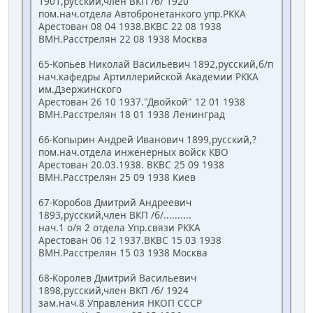
1901,русский,член ВКП /б/ 1920
пом.нач.отдела Автобронетанкого упр.РККА
Арестован 08 04 1938.ВКВС 22 08 1938
ВМН.Расстрелян 22 08 1938 Москва
65-Копьев Николай Васильевич 1892,русский,б/п
нач.кафедры Артиллерийской Академии РККА
им.Дзержинского
Арестован 26 10 1937."Двойкой" 12 01 1938
ВМН.Расстрелян 18 01 1938 Ленинград
66-Копырин Андрей Иванович 1899,русский,?
пом.нач.отдела инженерных войск КВО
Арестован 20.03.1938. ВКВС 25 09 1938
ВМН.Расстрелян 25 09 1938 Киев
67-Коробов Дмитрий Андреевич
1893,русский,член ВКП /б/..........
нач.1 о/я 2 отдела Упр.связи РККА
Арестован 06 12 1937.ВКВС 15 03 1938
ВМН.Расстрелян 15 03 1938 Москва
68-Королев Дмитрий Васильевич
1898,русский,член ВКП /б/ 1924
зам.нач.8 Управления НКОП СССР