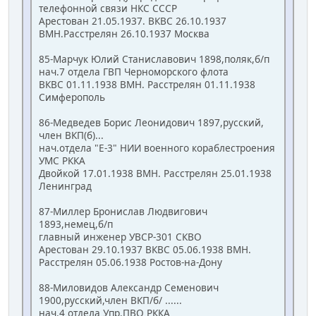
телефонной связи НКС СССР
Арестован 21.05.1937. ВКВС 26.10.1937
ВМН.Расстрелян 26.10.1937 Москва
85-Марчук Юлий Станиславович 1898,поляк,б/п
нач.7 отдела ГВП Черноморского флота
ВКВС 01.11.1938 ВМН. Расстрелян 01.11.1938
Симферополь
86-Медведев Борис Леонидович 1897,русский,
член ВКП(б)...
нач.отдела "Е-3" НИИ военного кораблестроения
УМС РККА
Двойкой 17.01.1938 ВМН. Расстрелян 25.01.1938
Ленинград
87-Миллер Бронислав Людвигович
1893,немец,б/п
главный инженер УВСР-301 СКВО
Арестован 29.10.1937 ВКВС 05.06.1938 ВМН.
Расстрелян 05.06.1938 Ростов-на-Дону
88-Миловидов Александр Семенович
1900,русский,член ВКП/б/ ......
нач.4 отдела Упр.ПВО РККА