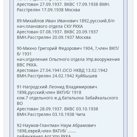
Арестован 27.09.1937. ВКВС 17.09.1938 ВМН.
Расстрелян 17.09.1938 Москва
89-Михайлов Иван Иванович 1892,русский,б/п
нач.планового отдела СКУ РККА
Арестован 07.08.1937. ВКВС 20.09.1937
ВМН.Расстрелян 20.09.1937 Москва
90-Михно Григорий Федорович 1904, ?,член ВКП/
б/ 1931
нач.отделения Опытного отдела Упр.вооружения
ВВС РККА.
Арестован 27.04.1941.ОСО НКВД 13.02.1942
ВМН.Расстрелян 24.02.1942 Куйбышев
91-Нагродский Леонид Владимирович
1898,русский,член ВКП/б/ 1918
ком.7 отдельного ж.д.батальона Забайкальского
ВО
Арестован 28.09.1937. ВКВС 03.10.1938
ВМН.Расстрелян 03.10.1938 Чита
92-Наумов-Глантман Наум Абрамович
1898,еврей,член ВКП/б/ .......
райинженер Арт.Упр.РККА