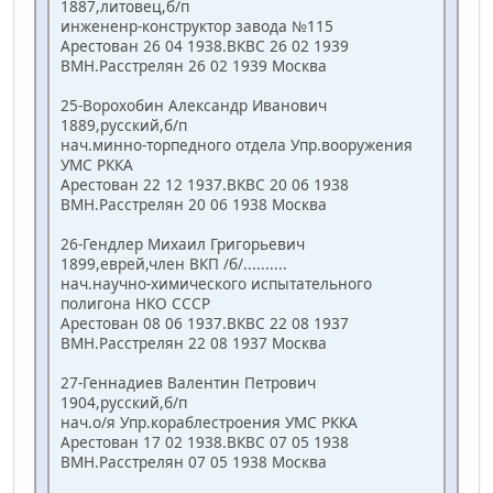
1887,литовец,б/п
инжененр-конструктор завода №115
Арестован 26 04 1938.ВКВС 26 02 1939
ВМН.Расстрелян 26 02 1939 Москва
25-Ворохобин Александр Иванович
1889,русский,б/п
нач.минно-торпедного отдела Упр.вооружения
УМС РККА
Арестован 22 12 1937.ВКВС 20 06 1938
ВМН.Расстрелян 20 06 1938 Москва
26-Гендлер Михаил Григорьевич
1899,еврей,член ВКП /б/..........
нач.научно-химического испытательного
полигона НКО СССР
Арестован 08 06 1937.ВКВС 22 08 1937
ВМН.Расстрелян 22 08 1937 Москва
27-Геннадиев Валентин Петрович
1904,русский,б/п
нач.о/я Упр.кораблестроения УМС РККА
Арестован 17 02 1938.ВКВС 07 05 1938
ВМН.Расстрелян 07 05 1938 Москва