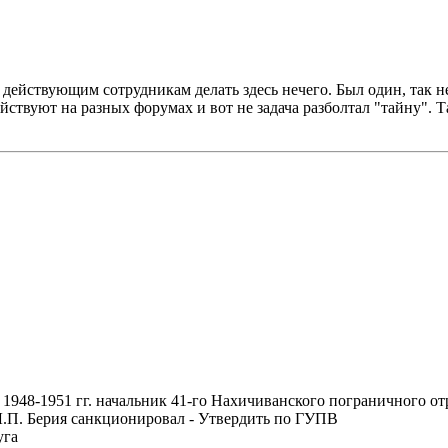
ак действующим сотрудникам делать здесь нечего. Был один, так н
ействуют на разных форумах и вот не задача разболтал "тайну". 
 1948-1951 гг. начальник 41-го Нахичиванского пограничного от
Л.П. Берия санкционировал - Утвердить по ГУПВ
уга