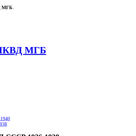
Д МГБ
.
1940
938