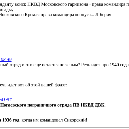
нданту войск НКВД Московского гарнизона - права командира п
игады;
осковского Кремля права командира корпуса... Л.Берия
:08:49
й отряд и что еще остается не ясным? Речь идет про 1940 года
чь идет вот об этой вашей фразе:
:41:57
о Ногаевского пограничного отряда ПВ НКВД ДВК
.
 1936 год
, когда им командовал Сикорский!