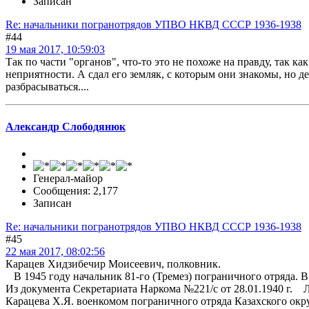
Записан
Re: начальники погранотрядов УПВО НКВД СССР 1936-1938
#44
19 мая 2017, 10:59:03
Так по части "органов", что-то это не похоже на правду, так к
неприятности. А сдал его земляк, с которым они знакомы, но д
разбрасываться....
Александр Слободянюк
Генерал-майор
Сообщения: 2,177
Записан
Re: начальники погранотрядов УПВО НКВД СССР 1936-1938
#45
22 мая 2017, 08:02:56
Карацев Хидзибечир Моисеевич, полковник.
В 1945 году начальник 81-го (Тремез) пограничного отряда. В
Из документа Секретариата Наркома №221/с от 28.01.1940 г. 
Карацева Х.Я. военкомом пограничного отряда Казахского окр