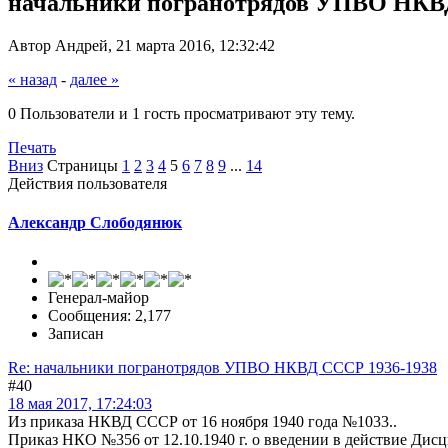
начальники погранотрядов УПВО НКВ
Автор Андрей, 21 марта 2016, 12:32:42
« назад
-
далее »
0 Пользователи и 1 гость просматривают эту тему.
Печать
Вниз
Страницы
1
2
3
4
5
6
7
8
9
...
14
Действия пользователя
Александр Слободянюк
Генерал-майор
Сообщения: 2,177
Записан
Re: начальники погранотрядов УПВО НКВД СССР 1936-1938
#40
18 мая 2017, 17:24:03
Из приказа НКВД СССР от 16 ноября 1940 года №1033..
Приказ НКО №356 от 12.10.1940 г. о введении в действие Ди