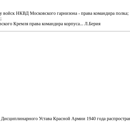
у войск НКВД Московского гарнизона - права командира полка;
;
ского Кремля права командира корпуса... Л.Берия
ие Дисциплинарного Устава Красной Армии 1940 года распростр