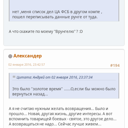
нет ,меня список дел ЦА ФСБ в другом компе ,
пошел переписывать данные рунге от туда.
А что скажите по моему "Врунгелю" ? :D
Александер
02 января 2016, 23:42:57
#194
Цитата: Андрей от 02 января 2016, 23:37:34
Это было "золотое время" ......О,если бы можно было
вернуться назад...
А я не считаю нужным желать возвращения... Было и
прошло... Новая, другая жизнь, другие интересы. А вот
вспомнить товарищей боевых - святое, это другое дело...
А возвращаться не надо... Сейчас лучше живем...