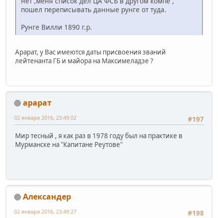
нет ,меня список дел ЦА ФСБ в другом компе ,
пошел переписывать данные рунге от туда.
Рунге Вилли 1890 г.р.
Арарат, у Вас имеются даты присвоения званий
лейтенанта ГБ и майора на Максимеладзе ?
арарат
02 января 2016, 23:49:02
#197
Мир тесный , я как раз в 1978 году был на практике в
Мурманске на "Капитане Реутове"
Александер
02 января 2016, 23:49:27
#198