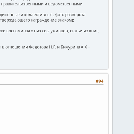
ий правительственными и ведомственными
одиночные и коллективные, фото разворота
одтверждающего награждение знаком);
е воспоминая о них сослуживцев, статьи из книг,
 в отношении Федотова Н.Г. и Бичурина А.Х –
#94