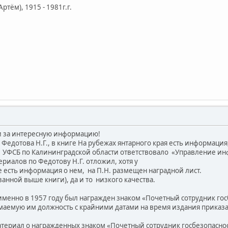
тём), 1915 - 1981г.г.
и за интересную информацию!
едотова Н.Г., в книге На рубежах янтарного края есть информация, 
 УФСБ по Калининградской области ответствовало «Управление ин
риалов по Федотову Н.Г. отложил, хотя у
е есть информация о нем, на П.Н. размещен наградной лист.
азанной выше книги), да и то низкого качества.
, именно в 1957 году был награжден знаком «Почетный сотрудник го
аемую им должность с крайними датами на время издания приказа
атериал о награжденных знаком «Почетный сотрудник госбезопаснос