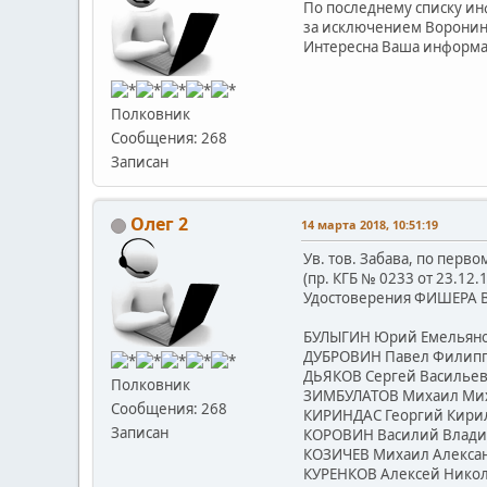
По последнему списку инф
за исключением Воронина
Интересна Ваша информац
Полковник
Сообщения: 268
Записан
Олег 2
14 марта 2018, 10:51:19
Ув. тов. Забава, по пер
(пр. КГБ № 0233 от 23.12.1
Удостоверения ФИШЕРА В.Г
БУЛЫГИН Юрий Емельяно
ДУБРОВИН Павел Филипп
ДЬЯКОВ Сергей Васильеви
Полковник
ЗИМБУЛАТОВ Михаил Мих
Сообщения: 268
КИРИНДАС Георгий Кирил
Записан
КОРОВИН Василий Влади
КОЗИЧЕВ Михаил Алексан
КУРЕНКОВ Алексей Никол