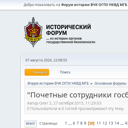
Добро пожаловать на
Форум истории ВЧК ОГПУ НКВД МГБ
.
07 августа 2026, 22:08:55
Начало
Поиск
Форум истории ВЧК ОГПУ НКВД МГБ
Основные форумы
►
"Почетные сотрудники гос
Автор Олег 2, 27 октября 2015, 11:29:03
0 Пользователи и 6 гостей просматривают эту тему.
1
...
6
7
8
9
11
12
13
14
...
4
Страницы
10
ВНИЗ