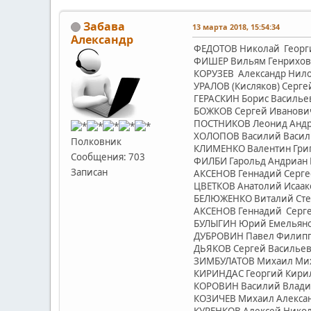
Забава
13 марта 2018, 15:54:34
Александр
ФЕДОТОВ Николай Георгие
ФИШЕР Вильям Генрихович 
КОРУЗЕВ Александр Нилови
УРАЛОВ (Кисляков) Сергей
ГЕРАСКИН Борис Васильеви
БОЖКОВ Сергей Иванович (
ПОСТНИКОВ Леонид Андрее
ХОЛОПОВ Василий Васильев
Полковник
КЛИМЕНКО Валентин Григор
Сообщения: 703
ФИЛБИ Гарольд Андриан Ра
Записан
АКСЕНОВ Геннадий Сергеев
ЦВЕТКОВ Анатолий Исааков
БЕЛЮЖЕНКО Виталий Степа
АКСЕНОВ Геннадий Серг
БУЛЫГИН Юрий Емельян
ДУБРОВИН Павел Филип
ДЬЯКОВ Сергей Василье
ЗИМБУЛАТОВ Михаил Ми
КИРИНДАС Георгий Кири
КОРОВИН Василий Влад
КОЗИЧЕВ Михаил Алекса
КУРЕНКОВ Алексей Нико