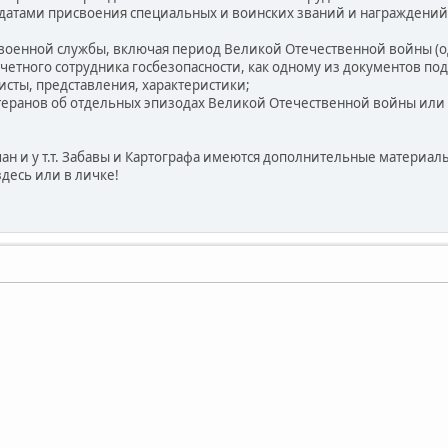
с датами присвоения специальных и воинских званий и награжден
 военной службы, включая период Великой Отечественной войны (
очетного сотрудника госбезопасности, как одному из документов п
листы, представления, характеристики;
теранов об отдельных эпизодах Великой Отечественной войны или ж
ан и у т.т. Забавы и Картографа имеются дополнительные материалы
десь или в личке!