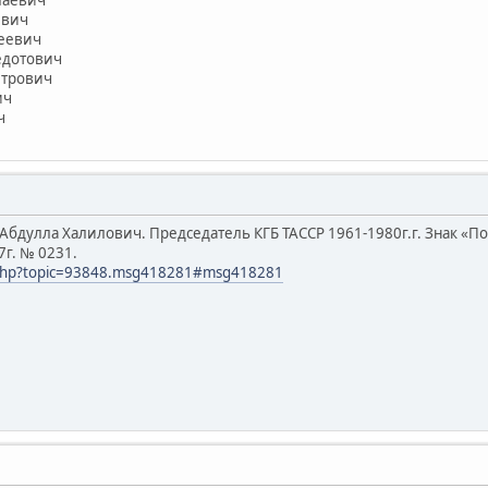
евич
еевич
едотович
трович
ич
ч
бдулла Халилович. Председатель КГБ ТАССР 1961-1980г.г. Знак «По
7г. № 0231.
x.php?topic=93848.msg418281#msg418281