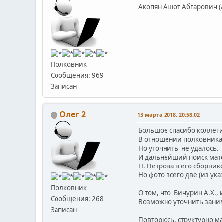
Акопян Ашот Абгарович (Ар
Полковник
Сообщения: 969
Записан
Олег 2
13 марта 2018, 20:58:02
Большое спасибо коллег
В отношении полковника Ф
Но уточнить не удалось.
И дальнейший поиск мате
Н. Петрова в его сборник
Но фото всего две (из ук
Полковник
О том, что Бичурин А.Х.
Сообщения: 268
Возможно уточнить заним
Записан
Повторюсь, структурно м