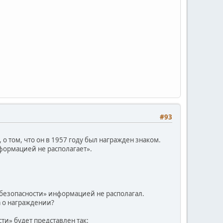
#93
о том, что он в 1957 году был награжден знаком.
формацией не располагает».
сбезопасности» информацией не располагал.
 о награждении?
ти» будет представлен так: