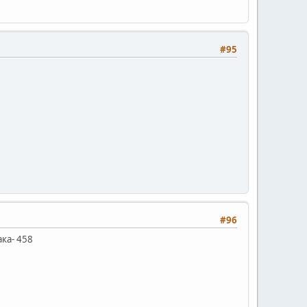
#95
#96
ака- 458