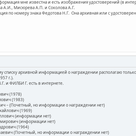
ормация мне известна и есть изображения удостоверений (в интерне
 А.И., Мисюрева А.П. и Соколова А.Г.
ия по номеру знака Федотова Н.Г. Она архивная или с удостовере
вому списку архивной информацией о награждении располагаю толь
957 г.).
. и ФИЛБИ Г. есть в интернете.
вич (1978)
ович (1983)
ч – (Почетный, но информации о награждении нет)
айлович (1969)
лович (информации нет)
мирович (информации нет)
дрович (1964)
аевич (Почетный, но информации о награждении нет)