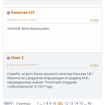
Капитан123
04 августа 2018, 23:06:27
#108
ОНЬКОВ Тихон Васильевич
Олег 2
07 августа 2018, 08:49:10
#109
Спасибо, за фото более высокого качества Онькова Т.В.!
Имеется ли у форумчан информация по Шарину М.Ф.,
награжденному знаком "Почетный сотрудник
госбезопасности" в 1957 году.
1
...
7
8
9
10
12
13
14
15
...
43
Страницы
11
ВВЕРХ