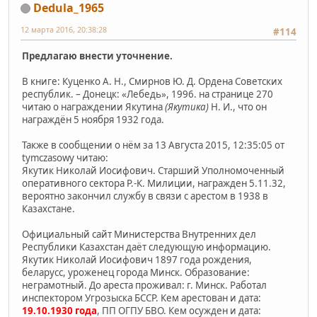
Dedula_1965
12 марта 2016, 20:38:28
#114
Предлагаю внести уточнение.
В книге: Куценко А. Н., Смирнов Ю. Д. Ордена Советских
республик. – Донецк: «Лебедь», 1996. на странице 270
читаю о награждении Якутина
(Якутика)
Н. И., что он
награждён 5 ноября 1932 года.
Также в сообщении о нём за 13 Августа 2015, 12:35:05 от
tymczasowy читаю:
Якутик Николай Иосифович. Старший Уполномоченный
оперативного сектора Р.-К. Милиции, награжден 5.11.32,
вероятно закончил службу в связи с арестом в 1938 в
Казахстане.
Официальный сайт Министерства Внутренних дел
Республики Казахстан даёт следующую информацию.
Якутик Николай Иосифович 1897 года рождения,
беларусс, уроженец города Минск. Образование:
неграмотный. До ареста проживал: г. Минск. Работал
инспектором Угрозыска БССР. Кем арестован и дата:
19.10.1930 года
, ПП ОГПУ БВО. Кем осужден и дата: