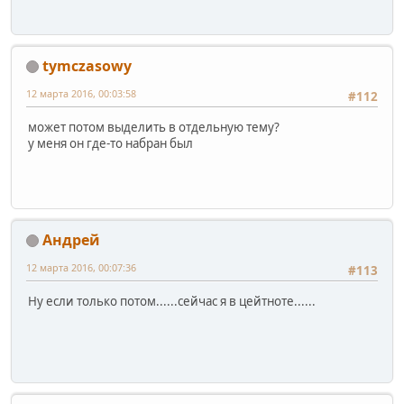
tymczasowy
12 марта 2016, 00:03:58
#112
может потом выделить в отдельную тему?
у меня он где-то набран был
Андрей
12 марта 2016, 00:07:36
#113
Ну если только потом......сейчас я в цейтноте......