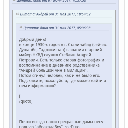
Цитата: Лана от 01 июня 2017, 10:57:58
Цитата: Андрей от 31 мая 2017, 18:54:52
Цитата: Лана от 31 мая 2017, 05:06:38
Добрый день!
в конце 1930-х годов в г. Сталинабад (сейчас
Душанбе, Таджикистан) в звании старший
майор НКВД служил Стеблин Андрей
Петрович. Есть только старая фотография и
воспоминание в дневнике родственника
"Андрей большой чин в милиции".
Потом сгинул человек, как и не было его.
Подскажите, пожалуйста, где можно найти о
нем информацию?
[
/quote]
Почти всегда наши прекрасные дамы несут
полную "абракадабру" :o ;D по