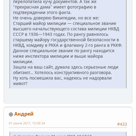
перелопатила кучу документов. А так же
"прекрасная дама" имеет фотографию в
подтверждении этого факта.
Не очень доверяю Википедии, но все же:
Старший майор милиции — специальное звание
высшего начальствующего состава милиции НКВД
СССР в 1936—1943 годах. По рангу равнялось
старшему майору государственной безопасности в
НКВД, комдиву в РККА и флагману 2-го ранга в РККФ.
Данное специальное звание по рангу находится
ниже инспектора милиции и выше майора
милиции.
Зашла на ваш сайт, думала здесь серьезные люди
обитают... Хотелось конструктивного разговора.
Ну хоть посмешила вас, надеюсь не надорвали
живот?
Андрей
01 июня 2017, 15:09:34
#422