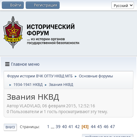
Войти
Регистрация
Главное меню
Форум истории ВЧК ОГПУ НКВД МГБ
Основные форумы
►
1934-1941 НКВД
Звания НКВД
►
►
Звания НКВД
Автор VLADVLAD, 06 февраля 2015, 12:52:16
0 Пользователи и 1 гость просматривают эту тему.
1
...
39
40
41
42
44
45
46
47
Страницы
43
ВНИЗ