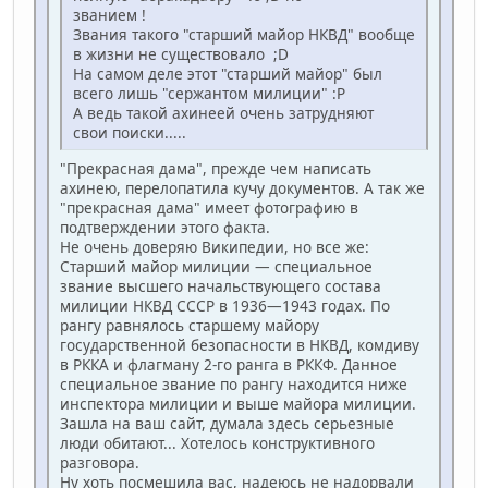
званием !
Звания такого "старший майор НКВД" вообще
в жизни не существовало ;D
На самом деле этот "старший майор" был
всего лишь "сержантом милиции" :P
А ведь такой ахинеей очень затрудняют
свои поиски.....
"Прекрасная дама", прежде чем написать
ахинею, перелопатила кучу документов. А так же
"прекрасная дама" имеет фотографию в
подтверждении этого факта.
Не очень доверяю Википедии, но все же:
Старший майор милиции — специальное
звание высшего начальствующего состава
милиции НКВД СССР в 1936—1943 годах. По
рангу равнялось старшему майору
государственной безопасности в НКВД, комдиву
в РККА и флагману 2-го ранга в РККФ. Данное
специальное звание по рангу находится ниже
инспектора милиции и выше майора милиции.
Зашла на ваш сайт, думала здесь серьезные
люди обитают... Хотелось конструктивного
разговора.
Ну хоть посмешила вас, надеюсь не надорвали