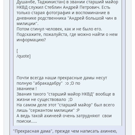
Душанбе, Таджикистан) в звании старший майор
НКВД служил Стеблин Андрей Петрович. Есть
только старая фотография и воспоминание в
дневнике родственника "Андрей большой чин в
милиции".
Потом сгинул человек, как и не было его.
Подскажите, пожалуйста, где можно найти о нем
информацию?
[
/quote]
Почти всегда наши прекрасные дамы несут
полную "абракадабру" :o ;D по
званием !
Звания такого "старший майор НКВД" вообще в
жизни не существовало ;D
На самом деле этот "старший майор" был всего
лишь "сержантом милиции" :P
А ведь такой ахинеей очень затрудняют свои
поиски.....
"Прекрасная дама", прежде чем написать ахинею,