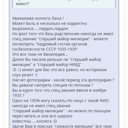
живот?
Уважаемая коллега Лана !
Может быть я несколько не корректно
выразился.....пардон,пардон
Но факт того что Ваш родственник никогда не имел
спец.звание "старший майор милиции" - можете
посмотреть "Кадровый состав органов
госбезопасности СССР 1935-1939"
Это все таки не Википедия...
Далее Вы писали раньше не "старший майор
милиции" а "старший майор НКВД"
:D ::) может для Вас это все равно, но историкам
слух режет :'(
Насчет фотографии - какой период эта фотография ?
Вы давали смотреть спецам по погонам ?
Вы в курсе того что спец.звания ввели в ноябре
1935 ?
Одно на 100% могу сказать,что лицо с такой ФИО
никогда не имел спец.звание
"старший майор милиции" - их можно по пальцем
пересчитать и они все широко
известны.....коллега :D
Удачи Вам в поисках "сержанта милиции" все таки.